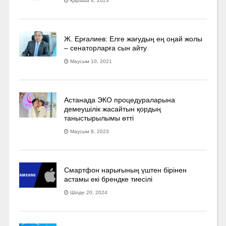
Қараша 4, 2023
Ж. Ерғалиев: Елге жағудың ең оңай жолы
– сенаторларға сын айту
Маусым 10, 2021
Астанада ЭКО процедураларына
демеушілік жасайтын қордың
таныстырылымы өтті
Маусым 8, 2023
Смартфон нарығының үштен бірінен
астамы екі брендке тиесілі
Шілде 20, 2024