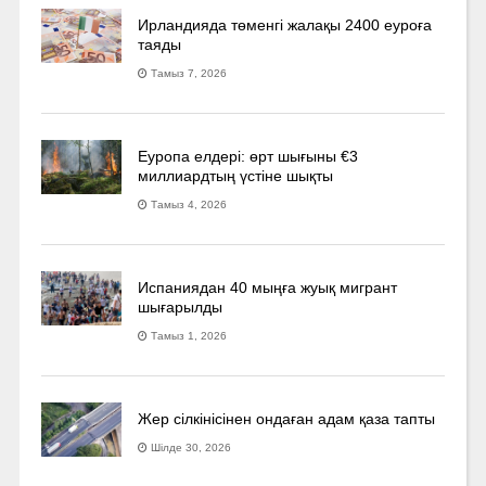
Ирландияда төменгі жалақы 2400 еуроға
таяды
Тамыз 7, 2026
Еуропа елдері: өрт шығыны €3
миллиардтың үстіне шықты
Тамыз 4, 2026
Испаниядан 40 мыңға жуық мигрант
шығарылды
Тамыз 1, 2026
Жер сілкінісінен ондаған адам қаза тапты
Шілде 30, 2026