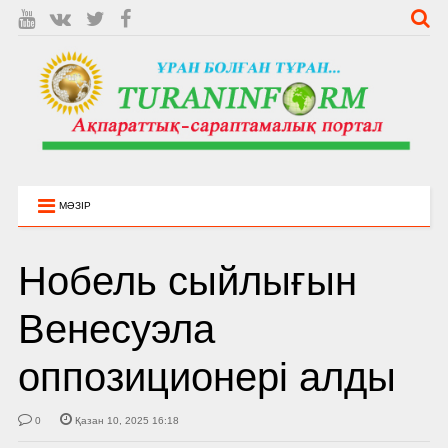
МӘЗІР
Нобель сыйлығын
Венесуэла
оппозиционері алды
0
Қазан 10, 2025 16:18