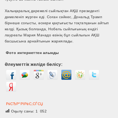
Халықаралық дәрежелі сыйлықтан АҚШ президенті
дәмеленіп жүрген еді. Соған сәйкес, Дональд Трамп
бірнеше соғысты, әскери қақтығысты тоқтатқанын айтып
келді. Қызық болғанда, Нобель сыйлығының ендігі
лауреаты Мария Мачадо өзінің бұл сыйлығын АҚШ
басшысына арнайтынын жариялады.
Фото интернеттен алынды
Әлеуметтік желіде бөлісу:
РќСЂР°РІРёС‚СЃСЏ
Оқылу саны:
1 052