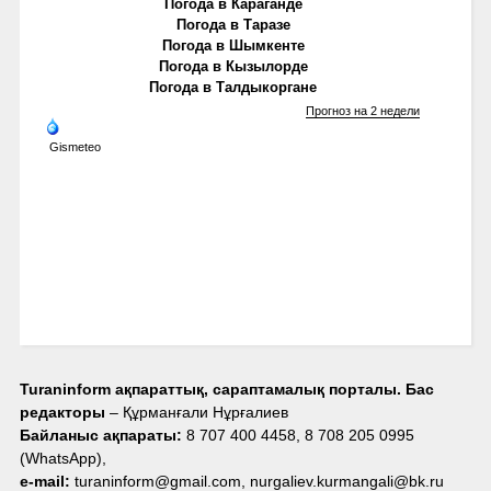
Погода в Караганде
Погода в Таразе
Погода в Шымкенте
Погода в Кызылорде
Погода в Талдыкоргане
Прогноз на 2 недели
Gismeteo
Turaninform ақпараттық, сараптамалық порталы. Бас
редакторы
– Құрманғали Нұрғалиев
Байланыс ақпараты:
8 707 400 4458, 8 708 205 0995
(WhatsApp),
e-mail:
turaninform@gmail.com, nurgaliev.kurmangali@bk.ru