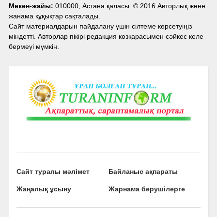
Мекен-жайы:
010000, Астана қаласы. © 2016 Авторлық және
жанама құқықтар сақталады.
Сайт материалдарын пайдалану үшін сілтеме көрсетуіңіз
міндетті. Авторлар пікірі редакция көзқарасымен сәйкес келе
бермеуі мүмкін.
Сайт туралы мәлімет
Байланыс ақпараты
Жаңалық ұсыну
Жарнама берушілерге