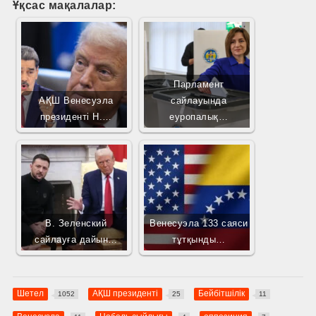
Ұқсас мақалалар:
Парламент
АҚШ Венесуэла
сайлауында
президенті Н.…
еуропалық…
В. Зеленский
Венесуэла 133 саяси
сайлауға дайын…
тұтқынды…
Шетел
АҚШ президенті
Бейбітшілік
1052
25
11