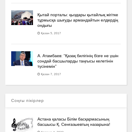
Қытай порталы: қыздары қытайлық жігітке
тұрмысқа шығуды армандайтын елдердің
ондығы
Қазан 5, 2017
А. Атамбаев: “Қазақ билігінің бізге не үшін
сондай басшыларды таңғысы келетінін
түсінемін”
Қазан 7, 2017
Соңғы пікірлер
Астана қаласы Білім басқармасының
басшысы Қ. Сенғазыевтың назарына!