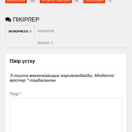
Венесуэла
Нобель сыйлығы
оппозиция
11
4
7
ПІКІРЛЕР
FACEBOOK:
WORDPRESS:
0
DISQUS:
0
Пікір үстеу
Э-пошта мекенжайыңыз жарияланбайды.
Міндетті
өрістер
*
таңбаланған
Пікір
*