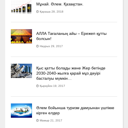
Мұнай. Әлем. Қазақстан.
Қараша 28, 2018
АЛЛА Тағаланың айы – Ережеп құтты
болсын!
Наурыз 29, 2017
Қыс қатты болады және Жер бетінде
2030-2040­-жылға қарай мұз дәуірі
басталуы мүмкін…
Қыркүйек 19, 2017
Әлем бойынша туризм дамуынан үштікке
кірген елдер
Мамыр 21, 2017