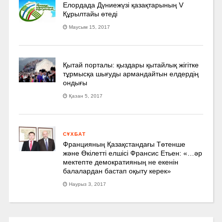
Елордада Дүниежүзі қазақтарының V
Құрылтайы өтеді
Маусым 15, 2017
Қытай порталы: қыздары қытайлық жігітке
тұрмысқа шығуды армандайтын елдердің
ондығы
Қазан 5, 2017
СҰХБАТ
Францияның Қазақстандағы Төтенше
және Өкілетті елшісі Франсис Етьен: «…әр
мектепте демократияның не екенін
балалардан бастап оқыту керек»
Наурыз 3, 2017