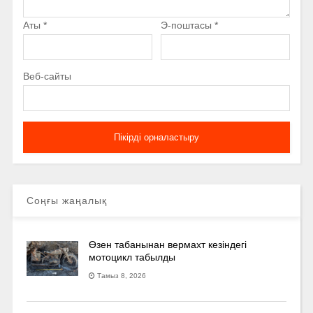
Аты
*
Э-поштасы
*
Веб-сайты
Соңғы жаңалық
Өзен табанынан вермахт кезіндегі
мотоцикл табылды
Тамыз 8, 2026