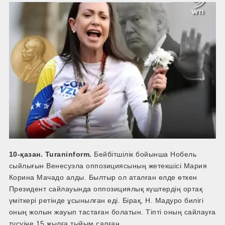
10-қазан. Turaninform.
Бейбітшілік бойынша Нобель
сыйлығын Венесуэла оппозициясының жетекшісі Мария
Корина Мачадо алды. Былтыр ол аталған елде өткен
Президент сайлауында оппозициялық күштердің ортақ
үміткері ретінде ұсынылған еді. Бірақ, Н. Мадуро билігі
оның жолын жауып тастаған болатын. Тіпті оның сайлауға
түсуіне 15 жылға тыйым салған.