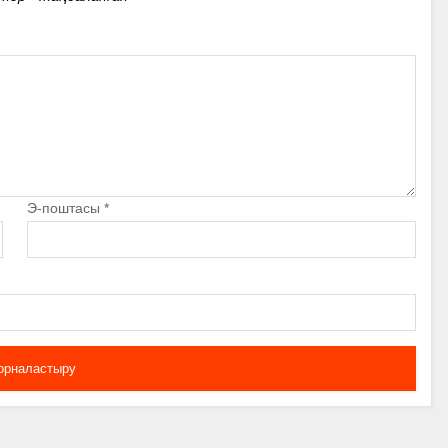
Э-поштасы
*