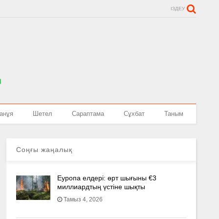
ІЗДЕУ
анұя
Шетел
Сараптама
Сұхбат
Таным
Соңғы жаңалық
Еуропа елдері: өрт шығыны €3
миллиардтың үстіне шықты
Тамыз 4, 2026