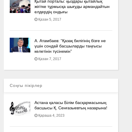
Қытай порталы: қыздары қытайлық
жігітке тұрмысқа шығуды армандайтын
елдердің ондығы
Қазан 5, 2017
А. Атамбаев: “Қазақ билігінің бізге не
үшін сондай басшыларды таңғысы
келетінін түсінемін”
Қазан 7, 2017
Соңғы пікірлер
Астана қаласы Білім басқармасының
басшысы Қ. Сенғазыевтың назарына!
Қараша 4, 2023