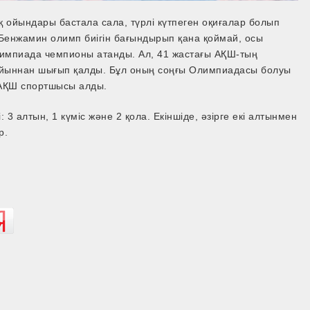
ойындары бастала сала, түрлі күтпеген оқиғалар болып
Бенжамин олимп биігін бағындырып қана қоймай, осы
 Олимпиада чемпионы атанды. Ал, 41 жастағы АҚШ-тың
 ойыннан шығып қалды. Бұл оның соңғы Олимпиадасы болуы
 АҚШ спортшысы алды.
 алтын, 1 күміс және 2 қола. Екіншіде, әзірге екі алтынмен
р.