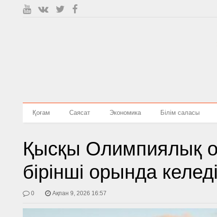
Қоғам
Саясат
Экономика
Білім саласы
Қысқы Олимпиялық о
бірінші орында келед
0
Ақпан 9, 2026 16:57