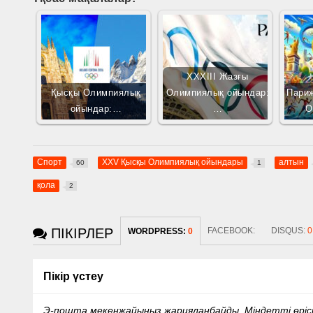
XXXIII Жазғы
Қысқы Олимпиялық
Олимпиялық ойындар:
Париж
ойындар:…
…
О
Спорт
XXV Қысқы Олимпиялық ойындары
алтын
60
1
қола
2
ПІКІРЛЕР
FACEBOOK:
DISQUS:
0
WORDPRESS:
0
Пікір үстеу
Э-пошта мекенжайыңыз жарияланбайды.
Міндетті өрі