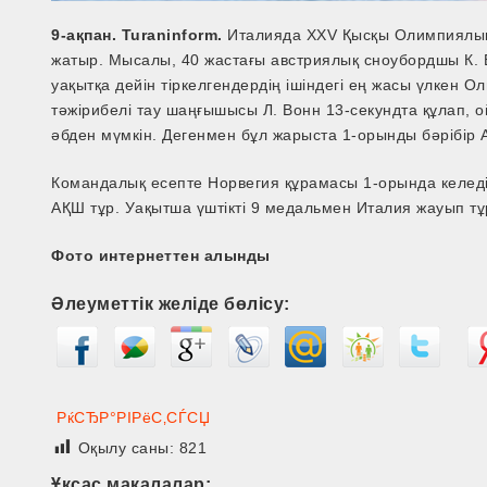
9-ақпан. Turaninform.
Италияда XXV Қысқы Олимпиялық 
жатыр. Мысалы, 40 жастағы австриялық сноубордшы К. 
уақытқа дейін тіркелгендердің ішіндегі ең жасы үлкен
тәжірибелі тау шаңғышысы Л. Вонн 13-секундта құлап,
әбден мүмкін. Дегенмен бұл жарыста 1-орынды бәрібір
Командалық есепте Норвегия құрамасы 1-орында келеді: 3
АҚШ тұр. Уақытша үштікті 9 медальмен Италия жауып тұ
Фото интернеттен алынды
Әлеуметтік желіде бөлісу:
РќСЂР°РІРёС‚СЃСЏ
Оқылу саны:
821
Ұқсас мақалалар: