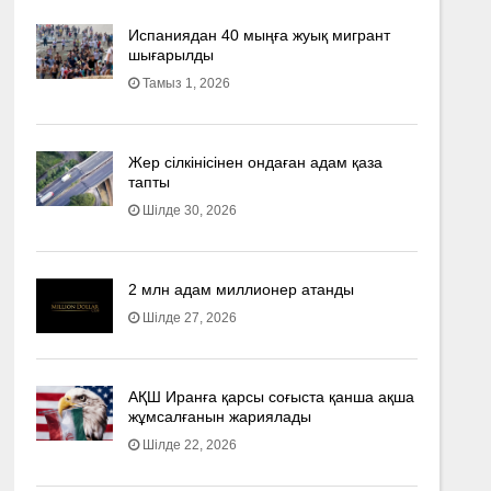
Испаниядан 40 мыңға жуық мигрант
шығарылды
Тамыз 1, 2026
Жер сілкінісінен ондаған адам қаза
тапты
Шілде 30, 2026
2 млн адам миллионер атанды
Шілде 27, 2026
АҚШ Иранға қарсы соғыста қанша ақша
жұмсалғанын жариялады
Шілде 22, 2026