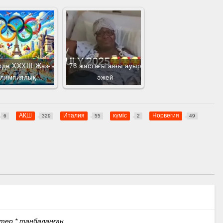
де XXXIII Жазғы
76 жастағы аяғы ауыр
лимпиялық…
әжей
АҚШ
Италия
күміс
Норвегия
6
329
55
2
49
стер
*
таңбаланған