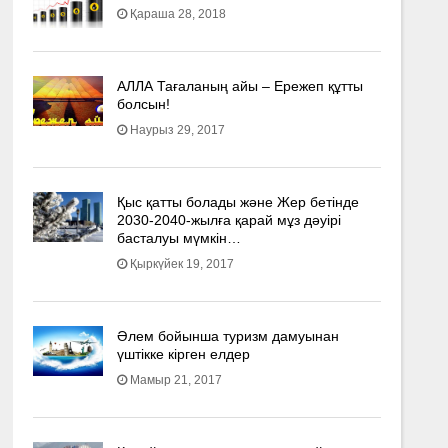
Қараша 28, 2018
АЛЛА Тағаланың айы – Ережеп құтты
болсын!
Наурыз 29, 2017
Қыс қатты болады және Жер бетінде
2030-2040­-жылға қарай мұз дәуірі
басталуы мүмкін…
Қыркүйек 19, 2017
Әлем бойынша туризм дамуынан
үштікке кірген елдер
Мамыр 21, 2017