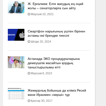
Ж. Ерғалиев: Елге жағудың ең оңай
жолы – сенаторларға сын айту
Маусым 10, 2021
Смартфон нарығының үштен бірінен
астамы екі брендке тиесілі
Шілде 20, 2024
Астанада ЭКО процедураларына
демеушілік жасайтын қордың
таныстырылымы өтті
Маусым 8, 2023
Жемқорлық бойынша да еліміз Ресей
және Иранмен «көрші» тұр
Қаңтар 30, 2017