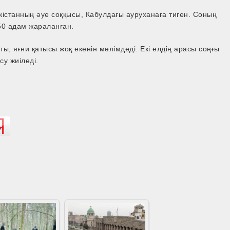
кістанның әуе соққысы, Кабулдағы ауруханаға тиген. Соның
50 адам жараланған.
ы, яғни қатысы жоқ екенін мәлімдеді. Екі елдің арасы соңғы
су жиіледі.