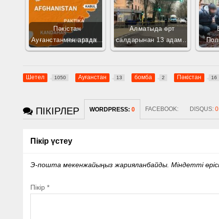
Пәкістан
Алматыда өрт
Ауғанстанмен арада…
салдарынан 13 адам…
Пол
Шетел
Ауғанстан
бомба
Пәкістан
1050
13
2
16
ПІКІРЛЕР
FACEBOOK:
DISQUS:
0
WORDPRESS:
0
Пікір үстеу
Э-пошта мекенжайыңыз жарияланбайды.
Міндетті өрі
Пікір
*