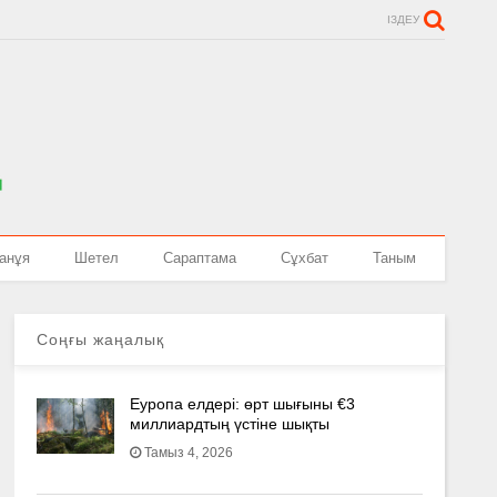
ІЗДЕУ
анұя
Шетел
Сараптама
Сұхбат
Таным
Соңғы жаңалық
Еуропа елдері: өрт шығыны €3
миллиардтың үстіне шықты
Тамыз 4, 2026