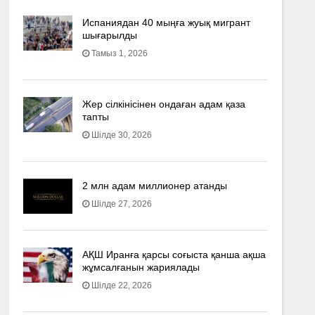
Испаниядан 40 мыңға жуық мигрант
шығарылды
Тамыз 1, 2026
Жер сілкінісінен ондаған адам қаза
тапты
Шілде 30, 2026
2 млн адам миллионер атанды
Шілде 27, 2026
АҚШ Иранға қарсы соғыста қанша ақша
жұмсалғанын жариялады
Шілде 22, 2026