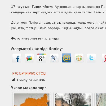
17-наурыз. Turaninform.
Ауғанстанға қарсы жасаған Пә
салдарынан төрт жүзден астам адам қаза тапты. Тағы 2
Дегенмен Пәкістан азаматтық нысанды көздемегенін айтт
уақытта, тіпті ушығып барады. Оқтын-оқтын өзара оқ аты
Фото интернеттен алынды
Әлеуметтік желіде бөлісу:
РќСЂР°РІРёС‚СЃСЏ
Оқылу саны:
386
Ұқсас мақалалар: