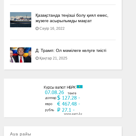
Қазақстанда теңізші болу қиял емес,
жүзеге асырылымды мақсат
Сәуір 16, 2022
Д. Трамп: Ол мәмілеге келуге тиісті
Қаңтар 21, 2025
Ауа райы