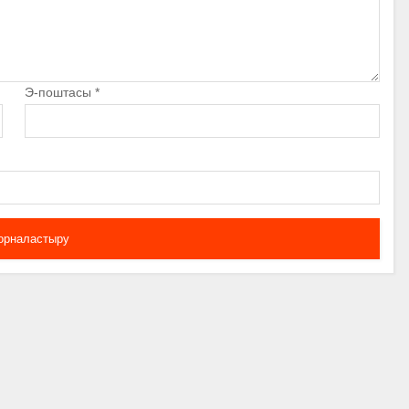
Э-поштасы
*