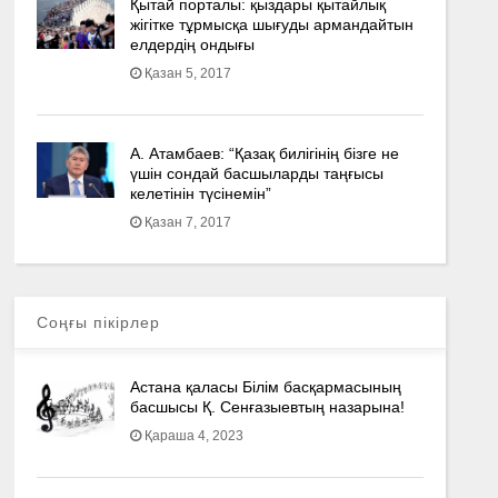
Қытай порталы: қыздары қытайлық
жігітке тұрмысқа шығуды армандайтын
елдердің ондығы
Қазан 5, 2017
А. Атамбаев: “Қазақ билігінің бізге не
үшін сондай басшыларды таңғысы
келетінін түсінемін”
Қазан 7, 2017
Соңғы пікірлер
Астана қаласы Білім басқармасының
басшысы Қ. Сенғазыевтың назарына!
Қараша 4, 2023