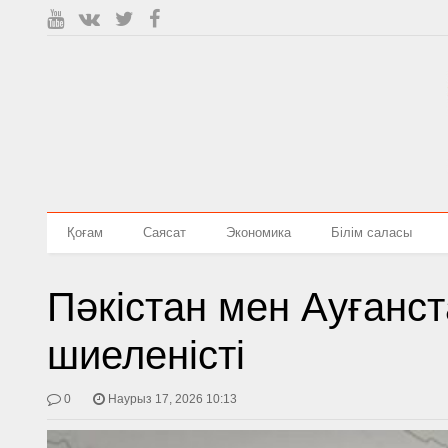
Қоғам
Саясат
Экономика
Білім саласы
Пәкістан мен Ауғанс
шиеленісті
0
Наурыз 17, 2026 10:13