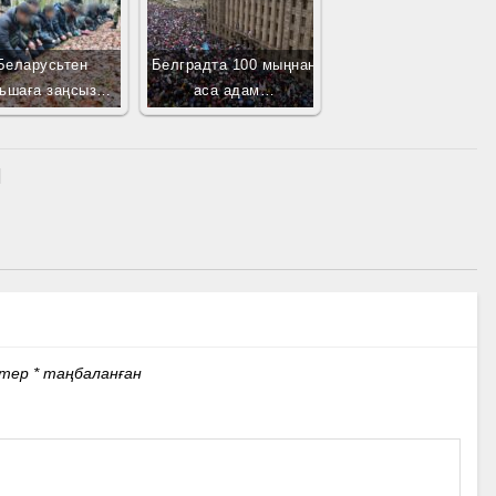
Беларусьтен
Белградта 100 мыңнан
ьшаға заңсыз…
аса адам…
стер
*
таңбаланған