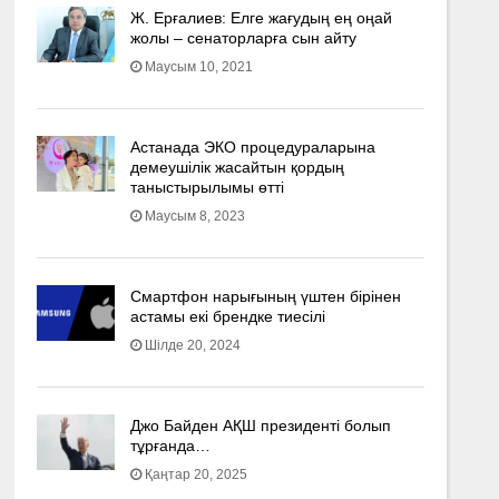
Ж. Ерғалиев: Елге жағудың ең оңай
жолы – сенаторларға сын айту
Маусым 10, 2021
Астанада ЭКО процедураларына
демеушілік жасайтын қордың
таныстырылымы өтті
Маусым 8, 2023
Смартфон нарығының үштен бірінен
астамы екі брендке тиесілі
Шілде 20, 2024
Джо Байден АҚШ президенті болып
тұрғанда…
Қаңтар 20, 2025