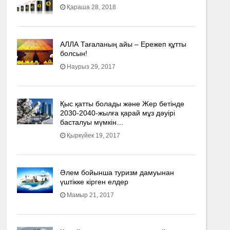
Қараша 28, 2018
АЛЛА Тағаланың айы – Ережеп құтты
болсын!
Наурыз 29, 2017
Қыс қатты болады және Жер бетінде
2030-2040­-жылға қарай мұз дәуірі
басталуы мүмкін…
Қыркүйек 19, 2017
Әлем бойынша туризм дамуынан
үштікке кірген елдер
Мамыр 21, 2017