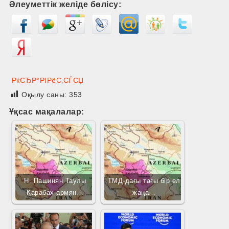
Әлеуметтік желіде бөлісу:
РќСЂР°РІРёС‚СЃСЏ
Оқылу саны:
353
Ұқсас мақалалар:
Н. Пашинян Таулы
ТМД-дағы тағы бір ел
Қарабах армян…
жаңа…