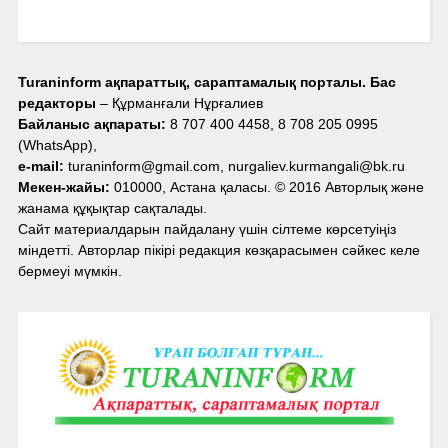
Turaninform ақпараттық, сараптамалық порталы. Бас
редакторы
– Құрманғали Нұрғалиев
Байланыс ақпараты:
8 707 400 4458, 8 708 205 0995
(WhatsApp),
e-mail:
turaninform@gmail.com, nurgaliev.kurmangali@bk.ru
Мекен-жайы:
010000, Астана қаласы. © 2016 Авторлық және
жанама құқықтар сақталады.
Сайт материалдарын пайдалану үшін сілтеме көрсетуіңіз
міндетті. Авторлар пікірі редакция көзқарасымен сәйкес келе
бермеуі мүмкін.