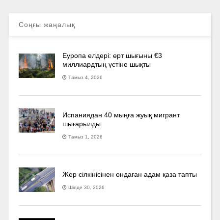
Соңғы жаңалық
Еуропа елдері: өрт шығыны €3
миллиардтың үстіне шықты
Тамыз 4, 2026
Испаниядан 40 мыңға жуық мигрант
шығарылды
Тамыз 1, 2026
Жер сілкінісінен ондаған адам қаза тапты
Шілде 30, 2026