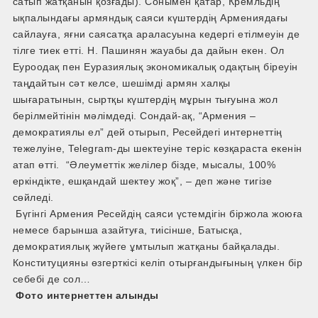
сатып жатқанын қозғады). Сонымен қатар, Кремльдің
ықпалындағы армяндық саяси күштердің Армениядағы
сайлауға, яғни саясатқа араласуына кедергі етілмеуін де
тілге тиек етті. Н. Пашинян жауабы да дайын екен. Ол
Еуроодақ пен Еуразиялық экономикалық одақтың біреуін
таңдайтын сәт келсе, шешімді армян халқы
шығаратынын, сыртқы күштердің мұрын тығуына жол
берілмейтінін мәлімдеді. Сондай-ақ, “Армения –
демократиялы ел” дей отырып, Ресейдегі интернеттің
тежелуіне, Telegram-ды шектеуіне теріс көзқараста екенін
атап өтті. “Әлеуметтік желілер бізде, мысалы, 100%
еркіндікте, ешқандай шектеу жоқ”, – деп және тигізе
сөйледі.
Бүгінгі Армения Ресейдің саяси үстемдігін біржола жоюға
немесе барынша азайтуға, тиісінше, Батысқа,
демократиялық жүйеге ұмтылып жатқаны байқалады.
Конституцияны өзгерткісі келіп отырғандығының үлкен бір
себебі де сол…
Фото интернеттен алынды