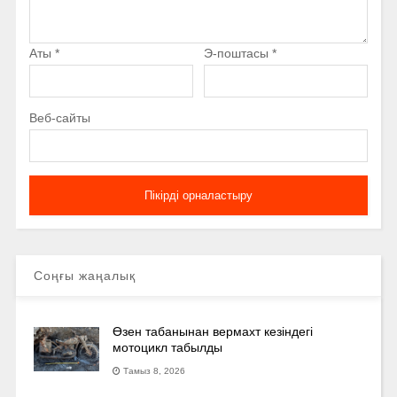
Аты
*
Э-поштасы
*
Веб-сайты
Соңғы жаңалық
Өзен табанынан вермахт кезіндегі
мотоцикл табылды
Тамыз 8, 2026