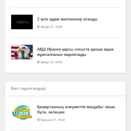
2 млн адам миллионер атанды
Шілде 27, 2026
АҚШ Иранға қарсы соғыста қанша ақша
жұмсалғанын жариялады
Шілде 22, 2026
Көп оқылғандар
Қазақстанның әлеуметтік жағдайы: кеше,
бүгін, келешек
Қараша 27, 2016