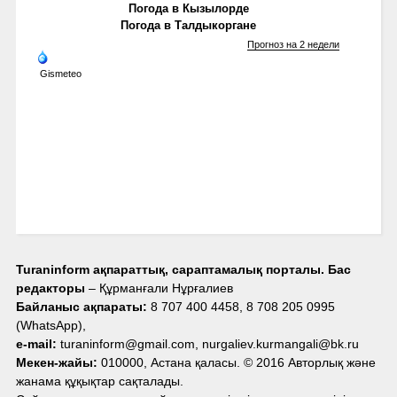
Погода в Кызылорде
Погода в Талдыкоргане
Прогноз на 2 недели
Gismeteo
Turaninform ақпараттық, сараптамалық порталы. Бас
редакторы
– Құрманғали Нұрғалиев
Байланыс ақпараты:
8 707 400 4458, 8 708 205 0995
(WhatsApp),
e-mail:
turaninform@gmail.com, nurgaliev.kurmangali@bk.ru
Мекен-жайы:
010000, Астана қаласы. © 2016 Авторлық және
жанама құқықтар сақталады.