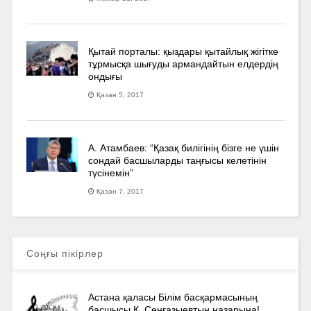
Қытай порталы: қыздары қытайлық жігітке
тұрмысқа шығуды армандайтын елдердің
ондығы
Қазан 5, 2017
А. Атамбаев: “Қазақ билігінің бізге не үшін
сондай басшыларды таңғысы келетінін
түсінемін”
Қазан 7, 2017
Соңғы пікірлер
Астана қаласы Білім басқармасының
басшысы Қ. Сенғазыевтың назарына!