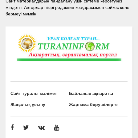
Сайт материалдарын пайдалану үшін сілтеме көрсетуіңіз
міндетті. Авторлар пікірі редакция көзқарасымен сәйкес келе
бермеуі мүмкін.
Сайт туралы мәлімет
Байланыс ақпараты
Жаңалық ұсыну
Жарнама берушілерге