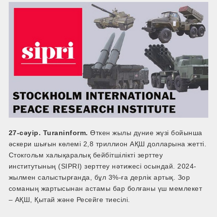
27-сәуір. Turaninform.
Өткен жылы дүние жүзі бойынша
әскери шығын көлемі 2,8 триллион АҚШ долларына жетті.
Стокгольм халықаралық бейбітшілікті зерттеу
институтының (SIPRI) зерттеу нәтижесі осындай. 2024-
жылмен салыстырғанда, бұл 3%-ға дерлік артық. Зор
соманың жартысынан астамы бар болғаны үш мемлекет
– АҚШ, Қытай және Ресейге тиесілі.