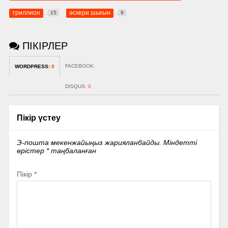
триллион
әскери шығын
15
9
ПІКІРЛЕР
FACEBOOK:
WORDPRESS:
0
DISQUS:
0
Пікір үстеу
Э-пошта мекенжайыңыз жарияланбайды.
Міндетті
өрістер
*
таңбаланған
Пікір
*