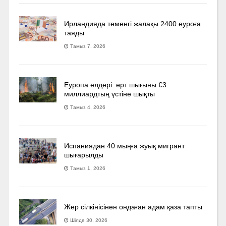
Ирландияда төменгі жалақы 2400 еуроға
таяды
Тамыз 7, 2026
Еуропа елдері: өрт шығыны €3
миллиардтың үстіне шықты
Тамыз 4, 2026
Испаниядан 40 мыңға жуық мигрант
шығарылды
Тамыз 1, 2026
Жер сілкінісінен ондаған адам қаза тапты
Шілде 30, 2026