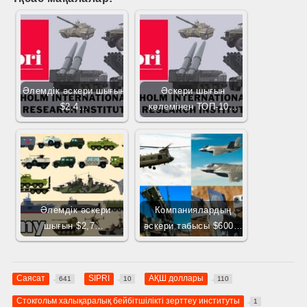
Әлемдік әскери шығын
Әскери шығын
$2,4…
көлемінен ТОП-10…
Әлемдік әскери
Компаниялардың
шығын $2,7…
әскери табысы $600…
Саясат
SIPRI
АҚШ доллары
641
10
110
Стокгольм халықаралық бейбітшілікті зерттеу институты
1