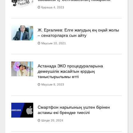
Қараша 4, 2023
Ж. Ерғалиев: Елге жағудың ең оңай жолы
– сенаторларға сын айту
Маусым 10, 2021
Астанада ЭКО процедураларына
демеушілік жасайтын қордың
таныстырылымы өтті
Маусым 8, 2023
Смартфон нарығының үштен бірінен
астамы екі брендке тиесілі
Шілде 20, 2024