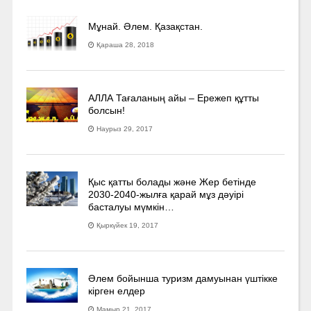
Мұнай. Әлем. Қазақстан.
Қараша 28, 2018
АЛЛА Тағаланың айы – Ережеп құтты
болсын!
Наурыз 29, 2017
Қыс қатты болады және Жер бетінде
2030-2040­-жылға қарай мұз дәуірі
басталуы мүмкін…
Қыркүйек 19, 2017
Әлем бойынша туризм дамуынан үштікке
кірген елдер
Мамыр 21, 2017