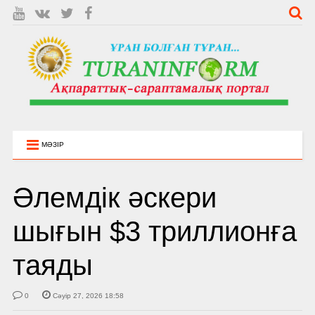
МӘЗІР
Әлемдік әскери
шығын $3 триллионға
таяды
0
Сәуір 27, 2026 18:58