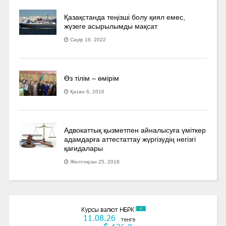
Қазақстанда теңізші болу қиял емес,
жүзеге асырылымды мақсат
Сәуір 16, 2022
Өз тілім – өмірім
Қазан 6, 2016
Адвокаттық қызметпен айналысуға үмiткер
адамдарға аттестаттау жүргізудің негізгі
қағидалары
Желтоқсан 25, 2018