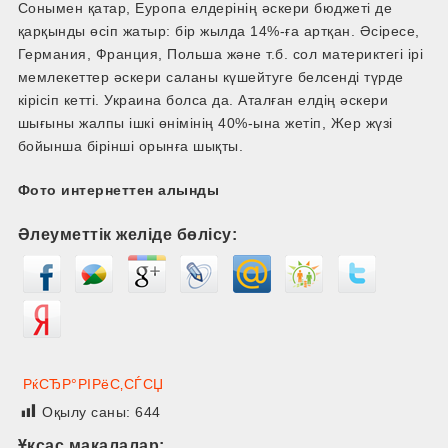
Сонымен қатар, Еуропа елдерінің әскери бюджеті де
қарқынды өсіп жатыр: бір жылда 14%-ға артқан. Әсіресе,
Германия, Франция, Польша және т.б. сол материктегі ірі
мемлекеттер әскери саланы күшейтуге белсенді түрде
кірісіп кетті. Украина болса да. Аталған елдің әскери
шығыны жалпы ішкі өнімінің 40%-ына жетіп, Жер жүзі
бойынша бірінші орынға шықты.
Фото интернеттен алынды
Әлеуметтік желіде бөлісу:
РќСЂР°РІРёС‚СЃСЏ
Оқылу саны:
644
Ұқсас мақалалар: