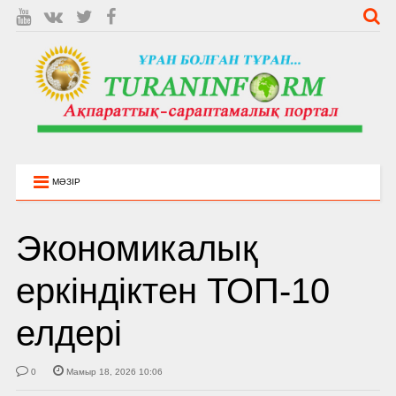
МӘЗІР
Экономикалық
еркіндіктен ТОП-10
елдері
0
Мамыр 18, 2026 10:06