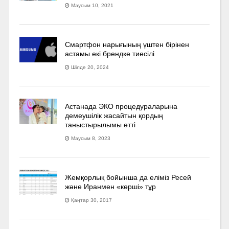
Маусым 10, 2021
Смартфон нарығының үштен бірінен
астамы екі брендке тиесілі
Шілде 20, 2024
Астанада ЭКО процедураларына
демеушілік жасайтын қордың
таныстырылымы өтті
Маусым 8, 2023
Жемқорлық бойынша да еліміз Ресей
және Иранмен «көрші» тұр
Қаңтар 30, 2017