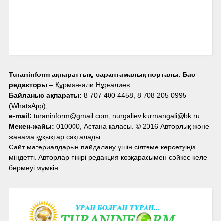
Turaninform ақпараттық, сараптамалық порталы. Бас
редакторы
– Құрманғали Нұрғалиев
Байланыс ақпараты:
8 707 400 4458, 8 708 205 0995
(WhatsApp),
e-mail:
turaninform@gmail.com, nurgaliev.kurmangali@bk.ru
Мекен-жайы:
010000, Астана қаласы. © 2016 Авторлық және
жанама құқықтар сақталады.
Сайт материалдарын пайдалану үшін сілтеме көрсетуіңіз
міндетті. Авторлар пікірі редакция көзқарасымен сәйкес келе
бермеуі мүмкін.