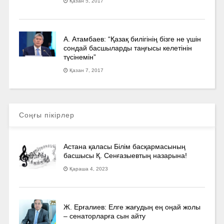
Қазан 5, 2017
А. Атамбаев: “Қазақ билігінің бізге не үшін
сондай басшыларды таңғысы келетінін
түсінемін”
Қазан 7, 2017
Соңғы пікірлер
Астана қаласы Білім басқармасының
басшысы Қ. Сенғазыевтың назарына!
Қараша 4, 2023
Ж. Ерғалиев: Елге жағудың ең оңай жолы
– сенаторларға сын айту