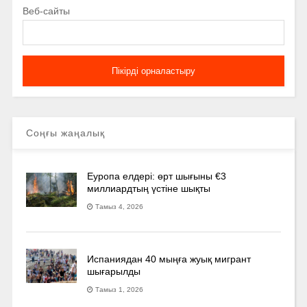
Веб-сайты
Соңғы жаңалық
Еуропа елдері: өрт шығыны €3
миллиардтың үстіне шықты
Тамыз 4, 2026
Испаниядан 40 мыңға жуық мигрант
шығарылды
Тамыз 1, 2026