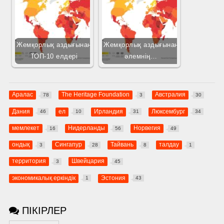
Жемқорлық аздығынан
Жемқорлық аздығынан
ТОП-10 елдері
әлемнің…
Аралас
The Heritage Foundation
Австралия
78
3
30
Дания
ел
Ирландия
Люксембург
46
10
31
34
мемлекет
Нидерланды
Норвегия
16
56
49
ондық
Сингапур
Тайвань
талдау
3
28
8
1
территория
Швейцария
3
45
экономикалық еркіндік
Эстония
1
43
ПІКІРЛЕР