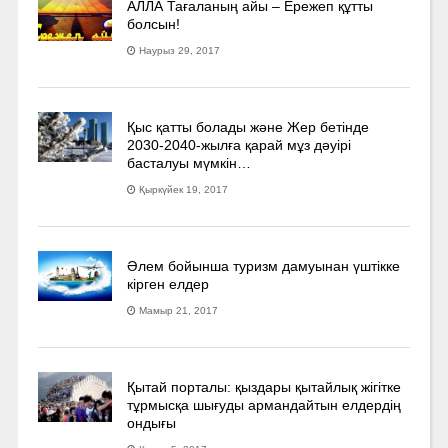
АЛЛА Тағаланың айы – Ережеп құтты
болсын!
Наурыз 29, 2017
Қыс қатты болады және Жер бетінде
2030-2040­-жылға қарай мұз дәуірі
басталуы мүмкін…
Қыркүйек 19, 2017
Әлем бойынша туризм дамуынан үштікке
кірген елдер
Мамыр 21, 2017
Қытай порталы: қыздары қытайлық жігітке
тұрмысқа шығуды армандайтын елдердің
ондығы