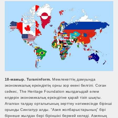
18-мамыр. Turaninform.
Мемлекеттің дамуында
экономикалық еркіндіктің орны зор екені белгілі. Соған
сәйкес, The Heritage Foundation жылдағыдай әлем
елдерін экономикалық еркіндігіне қарай тізіп шықты.
Аталған талдау орталығының зерттеу нәтижесінде бірінші
орынды Сингапур алды. “Азия жолбарыстарының” бірі
бірнеше жылдан бері біріншіні бермей келеді. Азияның