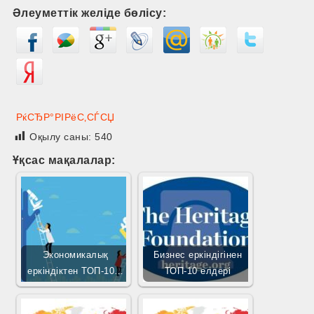
Әлеуметтік желіде бөлісу:
РќСЂР°РІРёС‚СЃСЏ
Оқылу саны:
540
Ұқсас мақалалар:
Экономикалық
Бизнес еркіндігінен
еркіндіктен ТОП-10…
ТОП-10 елдері