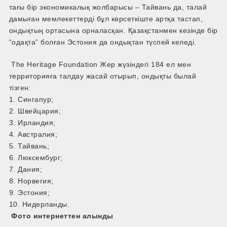
тағы бір экономикалық жолбарысы – Тайвань да, талай
дамыған мемлекеттерді бұл көрсеткіште артқа тастап,
ондықтың ортасына орналасқан. Қазақстанмен кезінде бір
“одақта” болған Эстония да ондықтан түспей келеді.
The Heritage Foundation Жер жүзіндегі 184 ел мен
территорияға талдау жасай отырып, ондықты былай
тізген:
1. Сингапур;
2. Швейцария;
3. Ирландия;
4. Австралия;
5. Тайвань;
6. Люксембург;
7. Дания;
8. Норвегия;
9. Эстония;
10. Нидерланды.
Фото интернеттен алынды