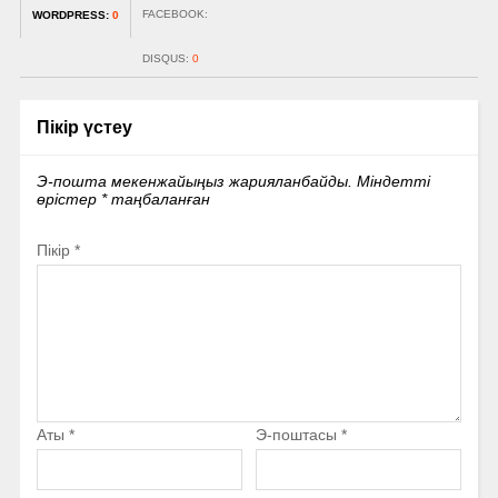
FACEBOOK:
WORDPRESS:
0
DISQUS:
0
Пікір үстеу
Э-пошта мекенжайыңыз жарияланбайды.
Міндетті
өрістер
*
таңбаланған
Пікір
*
Аты
*
Э-поштасы
*