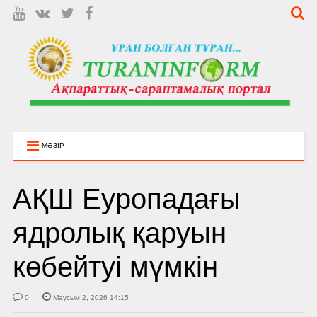
МӘЗІР
АҚШ Еуропадағы
ядролық қаруын
көбейтуі мүмкін
0
Маусым 2, 2026 14:15