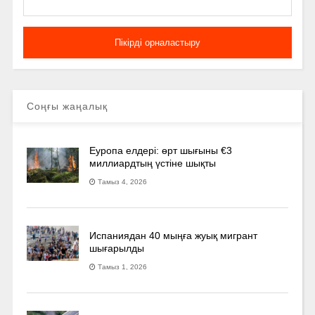
Соңғы жаңалық
Еуропа елдері: өрт шығыны €3
миллиардтың үстіне шықты
Тамыз 4, 2026
Испаниядан 40 мыңға жуық мигрант
шығарылды
Тамыз 1, 2026