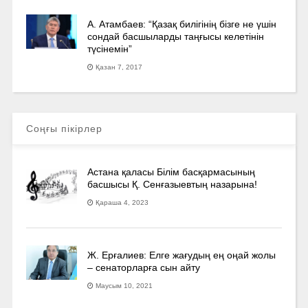
А. Атамбаев: “Қазақ билігінің бізге не үшін
сондай басшыларды таңғысы келетінін
түсінемін”
Қазан 7, 2017
Соңғы пікірлер
Астана қаласы Білім басқармасының
басшысы Қ. Сенғазыевтың назарына!
Қараша 4, 2023
Ж. Ерғалиев: Елге жағудың ең оңай жолы
– сенаторларға сын айту
Маусым 10, 2021