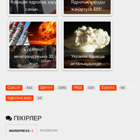
Франция ядролық қару
Ядролық қаруды
санын…
жаңартуға $83…
Будапешт
меморандумына 30
Украина бірнеше
жыл
аптаның ішінде…
Саясат
Шетел
АҚШ
Еуропа
641
1050
329
60
ядролық қару
16
ПІКІРЛЕР
FACEBOOK:
WORDPRESS:
0