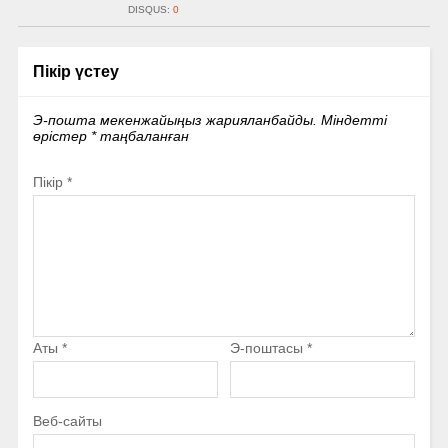
DISQUS:
0
Пікір үстеу
Э-пошта мекенжайыңыз жарияланбайды.
Міндетті
өрістер
*
таңбаланған
Пікір
*
Аты
*
Э-поштасы
*
Веб-сайты