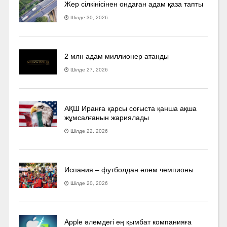
Жер сілкінісінен ондаған адам қаза тапты
Шілде 30, 2026
2 млн адам миллионер атанды
Шілде 27, 2026
АҚШ Иранға қарсы соғыста қанша ақша
жұмсалғанын жариялады
Шілде 22, 2026
Испания – футболдан әлем чемпионы
Шілде 20, 2026
Apple әлемдегі ең қымбат компанияға