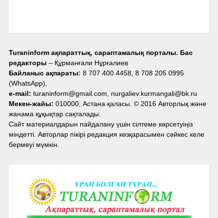
Turaninform ақпараттық, сараптамалық порталы. Бас
редакторы
– Құрманғали Нұрғалиев
Байланыс ақпараты:
8 707 400 4458, 8 708 205 0995
(WhatsApp),
e-mail:
turaninform@gmail.com, nurgaliev.kurmangali@bk.ru
Мекен-жайы:
010000, Астана қаласы. © 2016 Авторлық және
жанама құқықтар сақталады.
Сайт материалдарын пайдалану үшін сілтеме көрсетуіңіз
міндетті. Авторлар пікірі редакция көзқарасымен сәйкес келе
бермеуі мүмкін.