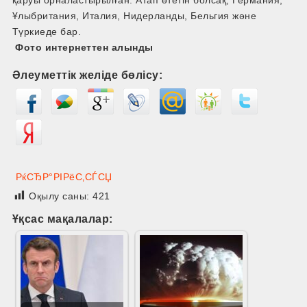
қаруы орналастырылған. Атап өтетін болсақ, Германия,
Ұлыбритания, Италия, Нидерланды, Бельгия және
Түркиеде бар.
Фото интернеттен алынды
Әлеуметтік желіде бөлісу:
РќСЂР°РІРёС‚СЃСЏ
Оқылу саны:
421
Ұқсас мақалалар: