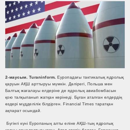
2-маусым. Turaninform.
Еуропадағы тактикалық ядролық
қаруын АҚШ арттыруы мүмкін. Дәлірегі, Польша мен
Балтық жағалауы елдеріне де ядролық авиабомбасын
қою талқыланып жатқан көрінеді. Бұған аталған елдердің
өздері мүдделілік білдірген. Financial Times таратқан
ақпарат осындай.
Бүгінгі күні Еуропаның алты еліне АҚШ-тың ядролық