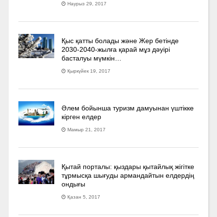
Наурыз 29, 2017
Қыс қатты болады және Жер бетінде
2030-2040­-жылға қарай мұз дәуірі
басталуы мүмкін…
Қыркүйек 19, 2017
Әлем бойынша туризм дамуынан үштікке
кірген елдер
Мамыр 21, 2017
Қытай порталы: қыздары қытайлық жігітке
тұрмысқа шығуды армандайтын елдердің
ондығы
Қазан 5, 2017