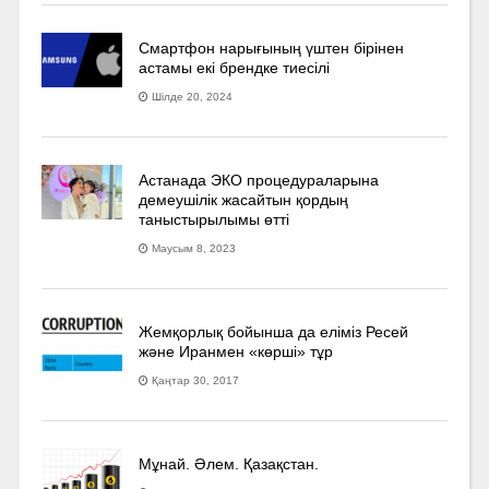
Смартфон нарығының үштен бірінен
астамы екі брендке тиесілі
Шілде 20, 2024
Астанада ЭКО процедураларына
демеушілік жасайтын қордың
таныстырылымы өтті
Маусым 8, 2023
Жемқорлық бойынша да еліміз Ресей
және Иранмен «көрші» тұр
Қаңтар 30, 2017
Мұнай. Әлем. Қазақстан.