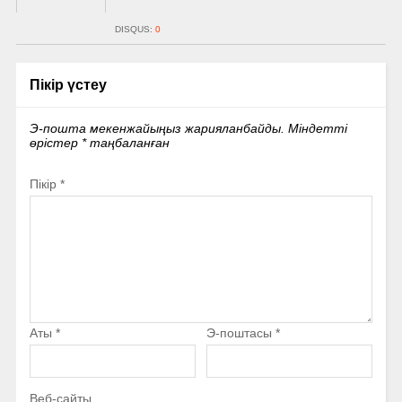
DISQUS:
0
Пікір үстеу
Э-пошта мекенжайыңыз жарияланбайды.
Міндетті
өрістер
*
таңбаланған
Пікір
*
Аты
*
Э-поштасы
*
Веб-сайты