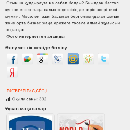
Осынша құлдырауға не себеп болды? Биылдан бастап
күшіне енген жаңа салық кодексінің де теріс әсері тиюі
мүмкін. Мәселен, жыл басынан бері онмыңдаған шағын
және орта бизнес жаңа ережеге төселе алмай жұмысын
тоқтатқан.
Фото интернеттен алынды
Әлеуметтік желіде бөлісу:
РќСЂР°РІРёС‚СЃСЏ
Оқылу саны:
392
Ұқсас мақалалар: