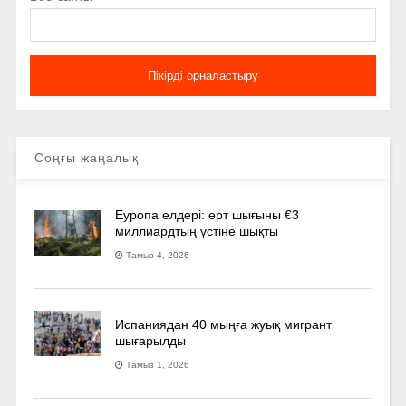
Соңғы жаңалық
Еуропа елдері: өрт шығыны €3
миллиардтың үстіне шықты
Тамыз 4, 2026
Испаниядан 40 мыңға жуық мигрант
шығарылды
Тамыз 1, 2026