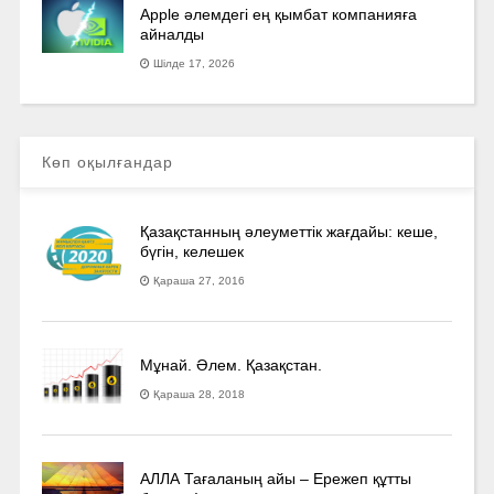
Apple әлемдегі ең қымбат компанияға
айналды
Шілде 17, 2026
Көп оқылғандар
Қазақстанның әлеуметтік жағдайы: кеше,
бүгін, келешек
Қараша 27, 2016
Мұнай. Әлем. Қазақстан.
Қараша 28, 2018
АЛЛА Тағаланың айы – Ережеп құтты