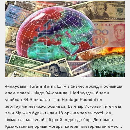
4-маусым. Turaninform.
Еліміз бизнес еркіндігі бойынша
әлем елдері ішінде 94-орында. Шегі жүзден бітетін
ұпайдан 64,9 жинаған. The Heritage Foundation
зерттеуінің нәтижесі осындай. Былтыр 76-орын тиген еді,
яғни бір жыл бұрынғыдан 18 орынға төмен түсті. Иә,
тізімде аз-маз ұпайы бірдей елдер де бар. Дегенмен
Қазақстанның орнын жоғары көтеріп әкетерліктей емес…