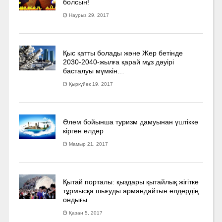
болсын!
Наурыз 29, 2017
Қыс қатты болады және Жер бетінде
2030-2040­-жылға қарай мұз дәуірі
басталуы мүмкін…
Қыркүйек 19, 2017
Әлем бойынша туризм дамуынан үштікке
кірген елдер
Мамыр 21, 2017
Қытай порталы: қыздары қытайлық жігітке
тұрмысқа шығуды армандайтын елдердің
ондығы
Қазан 5, 2017