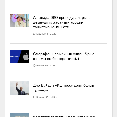
Астанада ЭКО процедураларына
демеушілік жасайтын қордың
таныстырылымы өтті
Маусым 8, 2023
Смартфон нарығының үштен бірінен
астамы екі брендке тиесілі
Шілде 20, 2024
Джо Байден АҚШ президенті болып
тұрғанда…
Қаңтар 20, 2025
Қазақстанда теңізші болу қиял емес,