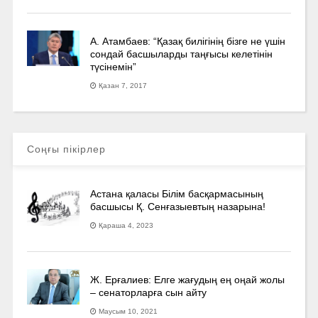
А. Атамбаев: “Қазақ билігінің бізге не үшін
сондай басшыларды таңғысы келетінін
түсінемін”
Қазан 7, 2017
Соңғы пікірлер
Астана қаласы Білім басқармасының
басшысы Қ. Сенғазыевтың назарына!
Қараша 4, 2023
Ж. Ерғалиев: Елге жағудың ең оңай жолы
– сенаторларға сын айту
Маусым 10, 2021