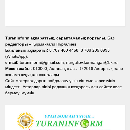
Turaninform ақпараттық, сараптамалық порталы. Бас
редакторы
– Құрманғали Нұрғалиев
Байланыс ақпараты:
8 707 400 4458, 8 708 205 0995
(WhatsApp),
e-mail:
turaninform@gmail.com, nurgaliev.kurmangali@bk.ru
Мекен-жайы:
010000, Астана қаласы. © 2016 Авторлық және
жанама құқықтар сақталады.
Сайт материалдарын пайдалану үшін сілтеме көрсетуіңіз
міндетті. Авторлар пікірі редакция көзқарасымен сәйкес келе
бермеуі мүмкін.