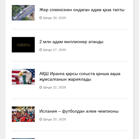
Жер сілкінісінен ондаған адам қаза тапты
Шілде 30, 2026
2 млн адам миллионер атанды
Шілде 27, 2026
АҚШ Иранға қарсы соғыста қанша ақша
жұмсалғанын жариялады
Шілде 22, 2026
Испания – футболдан әлем чемпионы
Шілде 20, 2026