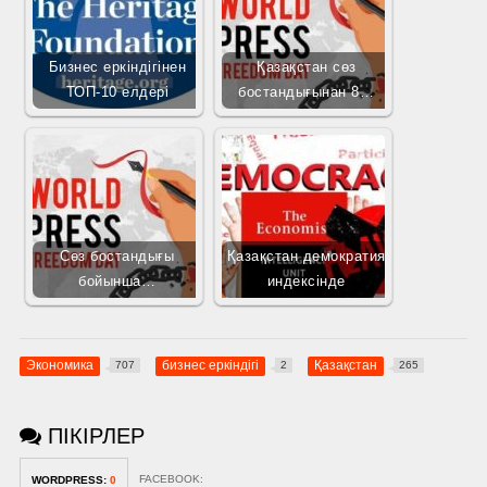
Бизнес еркіндігінен
Қазақстан сөз
ТОП-10 елдері
бостандығынан 8…
Сөз бостандығы
Қазақстан демократия
бойынша…
индексінде
Экономика
бизнес еркіндігі
Қазақстан
707
2
265
ПІКІРЛЕР
FACEBOOK:
WORDPRESS:
0