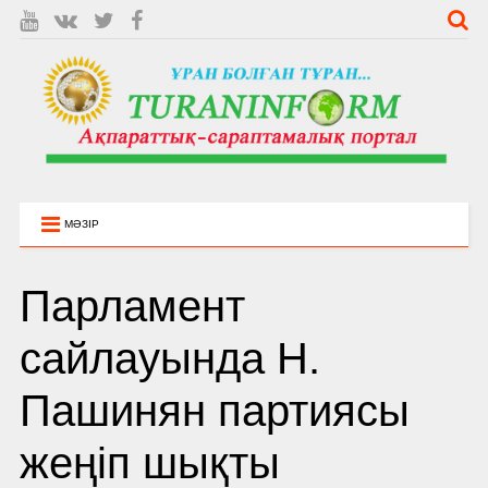
МӘЗІР
Парламент
сайлауында Н.
Пашинян партиясы
жеңіп шықты