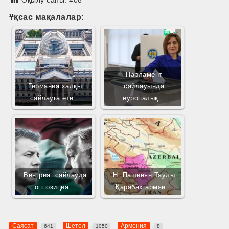
Оқылу саны:
408
Ұқсас мақалалар:
Парламент
Германия халқы
сайлауында
сайлауға өте…
еуропалық…
Венгрия: сайлауда
Н. Пашинян Таулы
оппозиция…
Қарабах армян…
Саясат
Шетел
Армения
641
1050
8