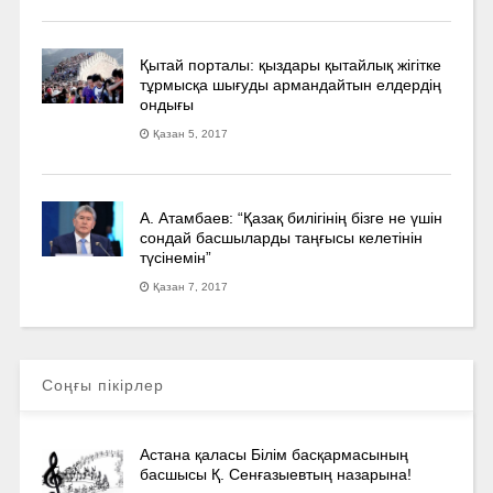
Қытай порталы: қыздары қытайлық жігітке
тұрмысқа шығуды армандайтын елдердің
ондығы
Қазан 5, 2017
А. Атамбаев: “Қазақ билігінің бізге не үшін
сондай басшыларды таңғысы келетінін
түсінемін”
Қазан 7, 2017
Соңғы пікірлер
Астана қаласы Білім басқармасының
басшысы Қ. Сенғазыевтың назарына!