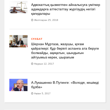
Адвокаттық қызметпен айналысуға үмiткер
адамдарға аттестаттау жүргізудің негізгі
қағидалары
Желтоқсан 25, 2018
СҰХБАТ
Шерхан Мұртаза, жазушы, қоғам
қайраткері: Құр бөрікті аспанға ата беруге
болмайды, ақиқатын, шындығын
айтуымыз керек, шырағым
Наурыз 12, 2017
А.Лукашенко В.Путинге: «Володя, кешімді
бұзба»
Ақпан 5, 2017