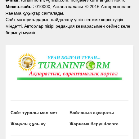
Мекен-жайы:
010000, Астана қаласы. © 2016 Авторлық және
жанама құқықтар сақталады.
Сайт материалдарын пайдалану үшін сілтеме көрсетуіңіз
міндетті. Авторлар пікірі редакция көзқарасымен сәйкес келе
бермеуі мүмкін.
Сайт туралы мәлімет
Байланыс ақпараты
Жаңалық ұсыну
Жарнама берушілерге