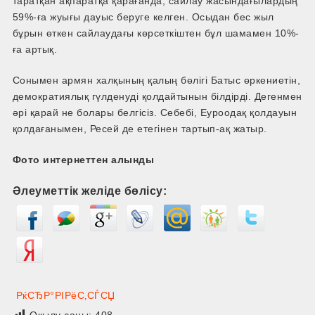
таратқан ақпаратқа қарағанда, сайлау жасындағылардың
59%-ға жуығы дауыс беруге келген. Осыдан бес жыл
бұрын өткен сайлаудағы көрсеткіштен бұл шамамен 10%-
ға артық.
Сонымен армян халқының қалың бөлігі Батыс өркениетін,
демократиялық гүлденуді қолдайтынын білдірді. Дегенмен
әрі қарай не болары белгісіз. Себебі, Еуроодақ қолдауын
қолдағанымен, Ресей де етегінен тартып-ақ жатыр.
Фото интернеттен алынды
Әлеуметтік желіде бөлісу:
РќСЂР°РІРёС‚СЃСЏ