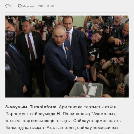
0
Маусым 8, 2026 11:28
8-маусым. Turaninform.
Арменияда тартысты өткен
Парламент сайлауында Н. Пашинянның “Азаматтық
келісім” партиясы жеңіп шықты. Сайлауға армян халқы
белсенді қатысқан. Аталған елдің сайлау комиссиясы