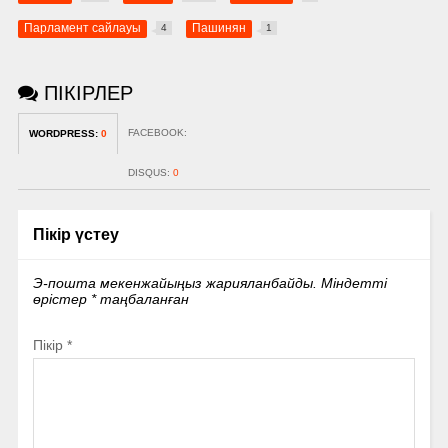
Парламент сайлауы
Пашинян
4
1
ПІКІРЛЕР
FACEBOOK:
WORDPRESS:
0
DISQUS:
0
Пікір үстеу
Э-пошта мекенжайыңыз жарияланбайды.
Міндетті
өрістер
*
таңбаланған
Пікір
*