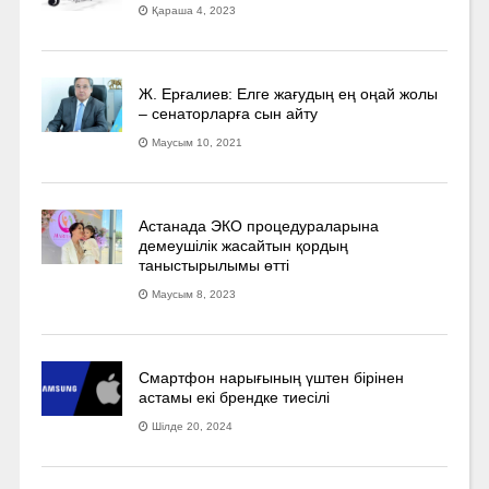
Қараша 4, 2023
Ж. Ерғалиев: Елге жағудың ең оңай жолы
– сенаторларға сын айту
Маусым 10, 2021
Астанада ЭКО процедураларына
демеушілік жасайтын қордың
таныстырылымы өтті
Маусым 8, 2023
Смартфон нарығының үштен бірінен
астамы екі брендке тиесілі
Шілде 20, 2024