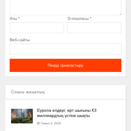
Аты
*
Э-поштасы
*
Веб-сайты
Соңғы жаңалық
Еуропа елдері: өрт шығыны €3
миллиардтың үстіне шықты
Тамыз 4, 2026