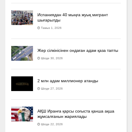
Испаниядан 40 мыңға жуық мигрант
шығарылды
Тамыз 1, 2026
Жер сілкінісінен ондаған адам қаза тапты
Шілде 30, 2026
2 млн адам миллионер атанды
Шілде 27, 2026
АҚШ Иранға қарсы соғыста қанша ақша
жұмсалғанын жариялады
Шілде 22, 2026