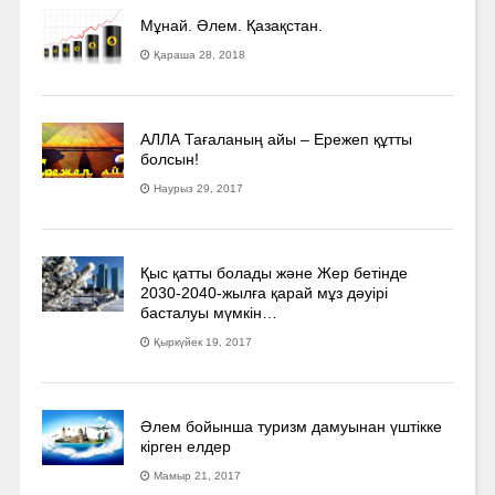
Мұнай. Әлем. Қазақстан.
Қараша 28, 2018
АЛЛА Тағаланың айы – Ережеп құтты
болсын!
Наурыз 29, 2017
Қыс қатты болады және Жер бетінде
2030-2040­-жылға қарай мұз дәуірі
басталуы мүмкін…
Қыркүйек 19, 2017
Әлем бойынша туризм дамуынан үштікке
кірген елдер
Мамыр 21, 2017