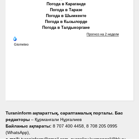
Погода в Караганде
Погода в Таразе
Погода в Шымкенте
Погода в Кызылорде
Погода в Талдыкоргане
Прогноз на 2 недели
Gismeteo
Turaninform ақпараттық, сараптамалық порталы. Бас
редакторы
– Құрманғали Нұрғалиев
Байланыс ақпараты:
8 707 400 4458, 8 708 205 0995
(WhatsApp),
e-mail:
turaninform@gmail.com, nurgaliev.kurmangali@bk.ru