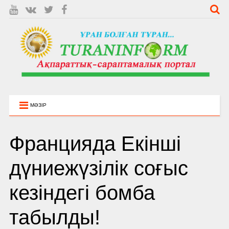
МӘЗІР
Францияда Екінші
дүниежүзілік соғыс
кезіндегі бомба
табылды!