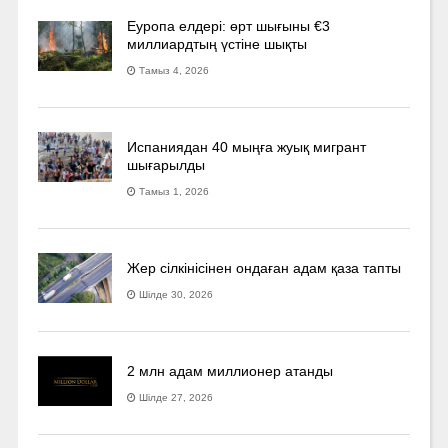
Еуропа елдері: өрт шығыны €3
миллиардтың үстіне шықты
Тамыз 4, 2026
Испаниядан 40 мыңға жуық мигрант
шығарылды
Тамыз 1, 2026
Жер сілкінісінен ондаған адам қаза тапты
Шілде 30, 2026
2 млн адам миллионер атанды
Шілде 27, 2026