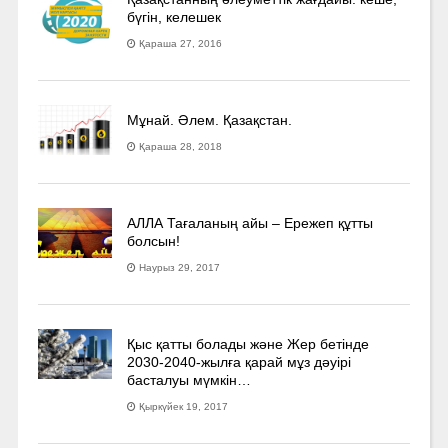
бүгін, келешек
Қараша 27, 2016
Мұнай. Әлем. Қазақстан.
Қараша 28, 2018
АЛЛА Тағаланың айы – Ережеп құтты
болсын!
Наурыз 29, 2017
Қыс қатты болады және Жер бетінде
2030-2040­-жылға қарай мұз дәуірі
басталуы мүмкін…
Қыркүйек 19, 2017