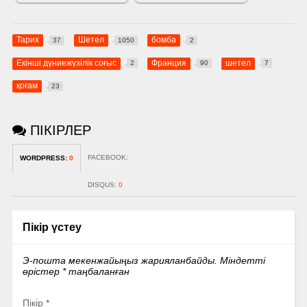
Тарих
Шетел
бомба
37
1050
2
Екінші дүниежүзілік соғыс
Франция
шетел
2
90
7
қоғам
23
ПІКІРЛЕР
FACEBOOK:
WORDPRESS:
0
DISQUS:
0
Пікір үстеу
Э-пошта мекенжайыңыз жарияланбайды.
Міндетті
өрістер
*
таңбаланған
Пікір
*