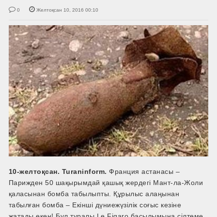
0
Желтоқсан 10, 2016 00:10
10-желтоқсан. Turaninform.
Франция астанасы –
Парижден 50 шақырымдай қашық жердегі Мант-ла-Жоли
қаласынан бомба табылыпты. Құрылыс алаңынан
табылған бомба – Екінші дүниежүзілік соғыс кезіне
жатады екен! Бұл туралы Le Figaro басылымына сілтеме