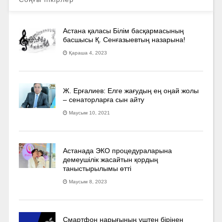
Астана қаласы Білім басқармасының
басшысы Қ. Сенғазыевтың назарына!
Қараша 4, 2023
Ж. Ерғалиев: Елге жағудың ең оңай жолы
– сенаторларға сын айту
Маусым 10, 2021
Астанада ЭКО процедураларына
демеушілік жасайтын қордың
таныстырылымы өтті
Маусым 8, 2023
Смартфон нарығының үштен бірінен