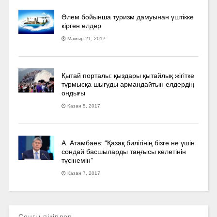
Әлем бойынша туризм дамуынан үштікке
кірген елдер
Мамыр 21, 2017
Қытай порталы: қыздары қытайлық жігітке
тұрмысқа шығуды армандайтын елдердің
ондығы
Қазан 5, 2017
А. Атамбаев: “Қазақ билігінің бізге не үшін
сондай басшыларды таңғысы келетінін
түсінемін”
Қазан 7, 2017
Соңғы пікірлер