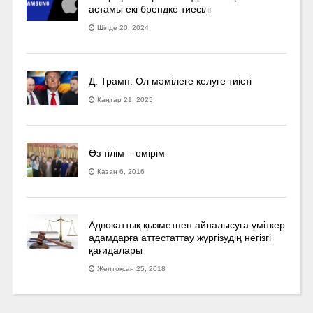
астамы екі брендке тиесілі
Шілде 20, 2024
Д. Трамп: Ол мәмілеге келуге тиісті
Қаңтар 21, 2025
Өз тілім – өмірім
Қазан 6, 2016
Адвокаттық қызметпен айналысуға үмiткер
адамдарға аттестаттау жүргізудің негізгі
қағидалары
Желтоқсан 25, 2018