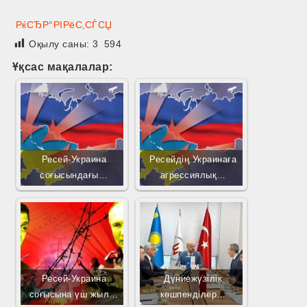
РќСЂР°РІРёС‚СЃСЏ
Оқылу саны:
3 594
Ұқсас мақалалар:
Ресей-Украина
Ресейдің Украинаға
соғысындағы…
агрессиялық…
Ресей-Украина
Дүниежүзілік
соғысына үш жыл…
көшпенділер…