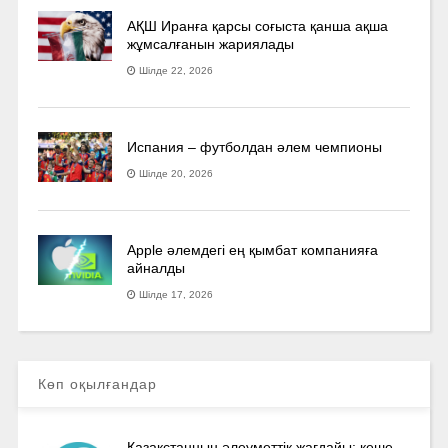
АҚШ Иранға қарсы соғыста қанша ақша
жұмсалғанын жариялады
Шілде 22, 2026
Испания – футболдан әлем чемпионы
Шілде 20, 2026
Apple әлемдегі ең қымбат компанияға
айналды
Шілде 17, 2026
Көп оқылғандар
Қазақстанның әлеуметтік жағдайы: кеше,