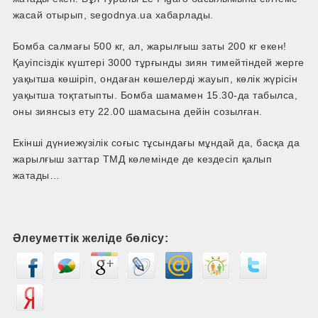
жасай отырып, segodnya.ua хабарлады.
Бомба салмағы 500 кг, ал, жарылғыш заты 200 кг екен!
Қауіпсіздік күштері 3000 тұрғынды зиян тимейтіндей жерге
уақытша көшіріп, ондаған көшелерді жауып, көлік жүрісін
уақытша тоқтатыпты. Бомба шамамен 15.30-­да табылса,
оны зиянсыз ету 22.00 шамасына дейін созылған.
Екінші дүниежүзілік соғыс тұсындағы мұндай да, басқа да
жарылғыш заттар ТМД көлемінде де кездесіп қалып
жатады…
Әлеуметтік желіде бөлісу: