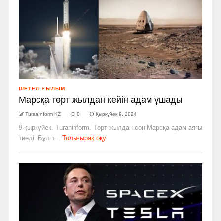
ШЕТЕЛ
,
ҒЫЛЫМ
Марсқа төрт жылдан кейін адам ұшады
TuranInform KZ
0
Қыркүйек 9, 2024
9-қыркүйек. Turaninform. Төрт жылдан соң Марсқа адам аяғы
тиеді. Бұл т...
Толығырақ оқу