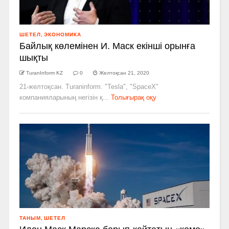
ШЕТЕЛ
,
ЭКОНОМИКА
Байлық көлемінен И. Маск екінші орынға
шықты
TuranInform KZ
0
Желтоқсан 21, 2020
21-желтоқсан. Turaninform. "Tesla", "SpaceX"
компанияларының негізін қ...
Толығырақ оқу
ТАНЫМ
,
ШЕТЕЛ