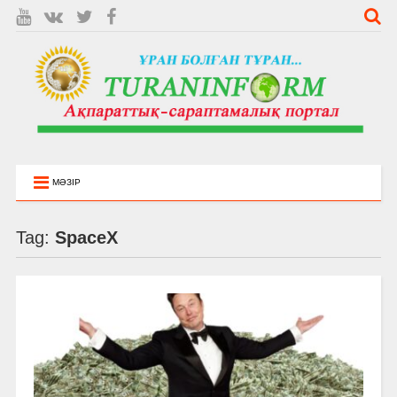
МӘЗІР
Tag:
SpaceX