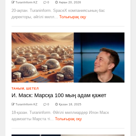
TuranInform KZ
0
Ақпан 20, 2026
20-ақпан. Turaninform. SpaceX компаниясының бас
директоры, әйгілі милл...
Толығырақ оқу
ТАНЫМ
,
ШЕТЕЛ
И. Маск: Марсқа 100 мың адам қажет
TuranInform KZ
0
Қазан 18, 2025
18-қазан. Turaninform. Әйгілі миллиардер Илон Маск
адамзатты Марста ті...
Толығырақ оқу