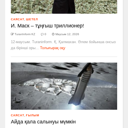
САЯСАТ
,
ШЕТЕЛ
И. Маск – тұңғыш триллионер!
TuranInform KZ
0
Маусым 12, 2026
12-маусым. Turaninform. Қ. Қалмахан. Әлем бойынша онсыз
да бірінші оры...
Толығырақ оқу
САЯСАТ
,
ҒЫЛЫМ
Айда қала салынуы мүмкін