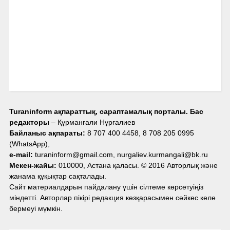
Turaninform ақпараттық, сараптамалық порталы. Бас
редакторы
– Құрманғали Нұрғалиев
Байланыс ақпараты:
8 707 400 4458, 8 708 205 0995
(WhatsApp),
e-mail:
turaninform@gmail.com, nurgaliev.kurmangali@bk.ru
Мекен-жайы:
010000, Астана қаласы. © 2016 Авторлық және
жанама құқықтар сақталады.
Сайт материалдарын пайдалану үшін сілтеме көрсетуіңіз
міндетті. Авторлар пікірі редакция көзқарасымен сәйкес келе
бермеуі мүмкін.