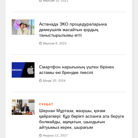
Маусым 10, 2021
Астанада ЭКО процедураларына
демеушілік жасайтын қордың
таныстырылымы өтті
Маусым 8, 2023
Смартфон нарығының үштен бірінен
астамы екі брендке тиесілі
Шілде 20, 2024
СҰХБАТ
Шерхан Мұртаза, жазушы, қоғам
қайраткері: Құр бөрікті аспанға ата беруге
болмайды, ақиқатын, шындығын
айтуымыз керек, шырағым
Наурыз 12, 2017