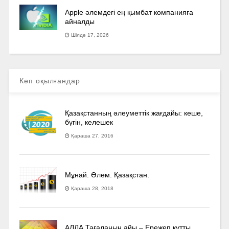
Apple әлемдегі ең қымбат компанияға
айналды
Шілде 17, 2026
Көп оқылғандар
Қазақстанның әлеуметтік жағдайы: кеше,
бүгін, келешек
Қараша 27, 2016
Мұнай. Әлем. Қазақстан.
Қараша 28, 2018
АЛЛА Тағаланың айы – Ережеп құтты