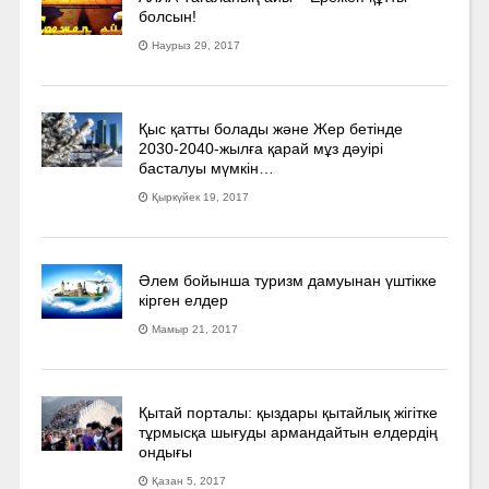
болсын!
Наурыз 29, 2017
Қыс қатты болады және Жер бетінде
2030-2040­-жылға қарай мұз дәуірі
басталуы мүмкін…
Қыркүйек 19, 2017
Әлем бойынша туризм дамуынан үштікке
кірген елдер
Мамыр 21, 2017
Қытай порталы: қыздары қытайлық жігітке
тұрмысқа шығуды армандайтын елдердің
ондығы
Қазан 5, 2017