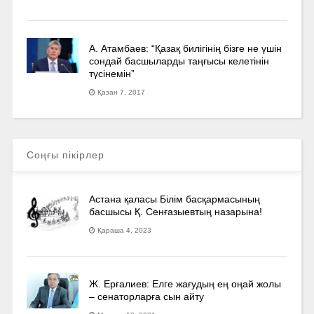
А. Атамбаев: “Қазақ билігінің бізге не үшін
сондай басшыларды таңғысы келетінін
түсінемін”
Қазан 7, 2017
Соңғы пікірлер
Астана қаласы Білім басқармасының
басшысы Қ. Сенғазыевтың назарына!
Қараша 4, 2023
Ж. Ерғалиев: Елге жағудың ең оңай жолы
– сенаторларға сын айту