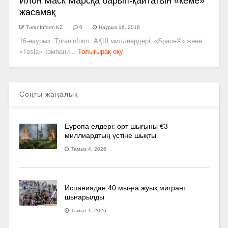
Илон Маск Марсқа барып-­қайтатын «кеме»
жасамақ
TuranInform KZ
0
Наурыз 16, 2018
16-наурыз. Turaninform. АҚШ миллиардері, «SpaceX» және
«Tesla» компани...
Толығырақ оқу
Соңғы жаңалық
Еуропа елдері: өрт шығыны €3
миллиардтың үстіне шықты
Тамыз 4, 2026
Испаниядан 40 мыңға жуық мигрант
шығарылды
Тамыз 1, 2026