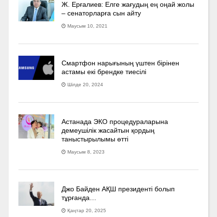
Ж. Ерғалиев: Елге жағудың ең оңай жолы
– сенаторларға сын айту
Маусым 10, 2021
Смартфон нарығының үштен бірінен
астамы екі брендке тиесілі
Шілде 20, 2024
Астанада ЭКО процедураларына
демеушілік жасайтын қордың
таныстырылымы өтті
Маусым 8, 2023
Джо Байден АҚШ президенті болып
тұрғанда…
Қаңтар 20, 2025