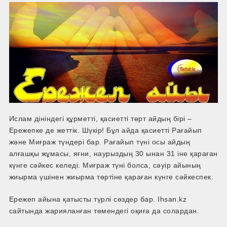
Ислам дініндегі құрметті, қасиетті төрт айдың бірі –
Ережепке де жеттік. Шүкір! Бұл айда қасиетті Рағайып
және Миғраж түндері бар. Рағайып түні осы айдың
алғашқы жұмасы, яғни, наурыздың 30 ынан 31 іне қараған
күнге сәйкес келеді. Миғраж түні болса, сәуір айының
жиырма үшінен жиырма төртіне қараған күнге сәйкеспек.
Ережеп айына қатысты түрлі сөздер бар. Ihsan.kz
сайтында жарияланған төмендегі оқиға да солардан.