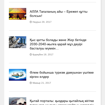
АЛЛА Тағаланың айы – Ережеп құтты
болсын!
Наурыз 29, 2017
Қыс қатты болады және Жер бетінде
2030-2040­-жылға қарай мұз дәуірі
басталуы мүмкін…
Қыркүйек 19, 2017
Әлем бойынша туризм дамуынан үштікке
кірген елдер
Мамыр 21, 2017
Қытай порталы: қыздары қытайлық жігітке