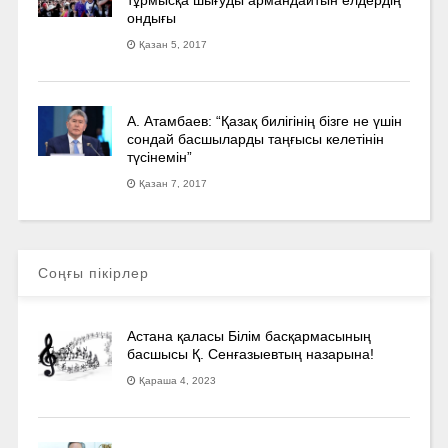
тұрмысқа шығуды армандайтын елдердің
ондығы
Қазан 5, 2017
А. Атамбаев: “Қазақ билігінің бізге не үшін
сондай басшыларды таңғысы келетінін
түсінемін”
Қазан 7, 2017
Соңғы пікірлер
Астана қаласы Білім басқармасының
басшысы Қ. Сенғазыевтың назарына!
Қараша 4, 2023