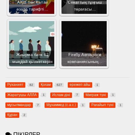
АҚШ пен Қытай
Сенаттың тұңғыш
өзара тарифті…
төрағасы…
Жиырма банк 62
Firefly Aerospace
мыңдай қызметкерін
компаниясының…
Руханият
Қоғам
ережеп айы
82
627
1
Жаратушы АЛЛА
Ислам діні
Миғраж түні
1
7
1
мұсылмандар
Мұхаммед (с.а.с.)
Рағайып түні
7
1
1
Құран
2
ПІКІРЛЕР