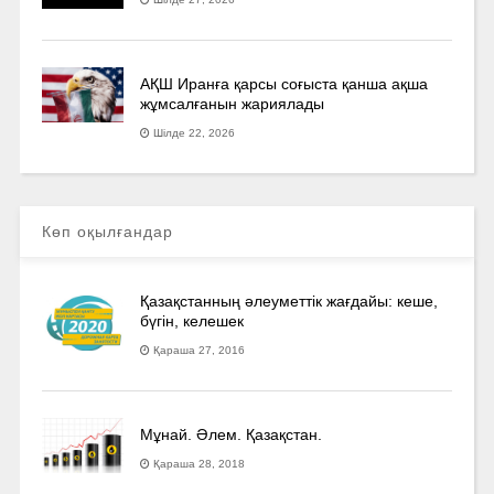
АҚШ Иранға қарсы соғыста қанша ақша
жұмсалғанын жариялады
Шілде 22, 2026
Көп оқылғандар
Қазақстанның әлеуметтік жағдайы: кеше,
бүгін, келешек
Қараша 27, 2016
Мұнай. Әлем. Қазақстан.
Қараша 28, 2018