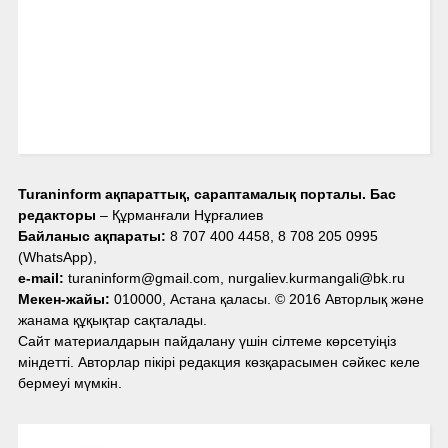
Turaninform ақпараттық, сараптамалық порталы. Бас
редакторы
– Құрманғали Нұрғалиев
Байланыс ақпараты:
8 707 400 4458, 8 708 205 0995
(WhatsApp),
e-mail:
turaninform@gmail.com, nurgaliev.kurmangali@bk.ru
Мекен-жайы:
010000, Астана қаласы. © 2016 Авторлық және
жанама құқықтар сақталады.
Сайт материалдарын пайдалану үшін сілтеме көрсетуіңіз
міндетті. Авторлар пікірі редакция көзқарасымен сәйкес келе
бермеуі мүмкін.