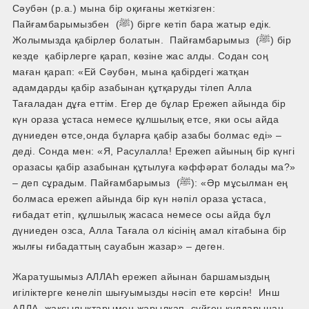
Сәубән (р.а.) мына бір оқиғаны жеткізген:
Пайғамбарымызбен (ﷺ) бірге кетіп бара жатыр едік.
Жолымызда қабірлер болатын. Пайғамбарымыз (ﷺ) бір
кезде қабірлерге қарап, көзіне жас алды. Содан соң
маған қарап: «Ей Сәубән, мына қабірдегі жатқан
адамдарды қабір азабынан құтқаруды тілеп Алла
Тағаладан дұға еттім. Егер де бұлар Ережеп айында бір
күн ораза ұстаса немесе құлшылық етсе, яки осы айда
дүниеден өтсе,онда бұларға қабір азабы болмас еді» –
деді. Сонда мен: «Я, Расулалла! Ережеп айының бір күнгі
оразасы қабір азабынан құтылуға кәффәрат болады ма?»
– деп сұрадым. Пайғамбарымыз (ﷺ): «Әр мұсылман ең
болмаса ережеп айында бір күн нәпіл ораза ұстаса,
ғибадат етіп, құлшылық жасаса немесе осы айда бұл
дүниеден озса, Алла Тағала ол кісінің амал кітабына бір
жылғы ғибадаттың сауабын жазар» – деген.
Жаратушымыз АЛЛАҺ ережеп айынан баршамыздың
игіліктерге кенеліп шығуымызды нәсіп ете көрсін! Инш
АЛЛА, жақсылықтарымен жарылқап, сүйген құлдарынан