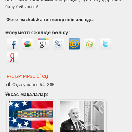
болу бұйырсын!
Фото mazhab.kz-тен өзгертіліп алынды
Әлеуметтік желіде бөлісу:
РќСЂР°РІРёС‚СЃСЏ
Оқылу саны:
54 365
Ұқсас мақалалар: