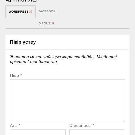
FACEBOOK:
WORDPRESS:
0
DISQUS:
0
Пікір үстеу
Э-пошта мекенжайыңыз жарияланбайды.
Міндетті
өрістер
*
таңбаланған
Пікір
*
Аты
*
Э-поштасы
*