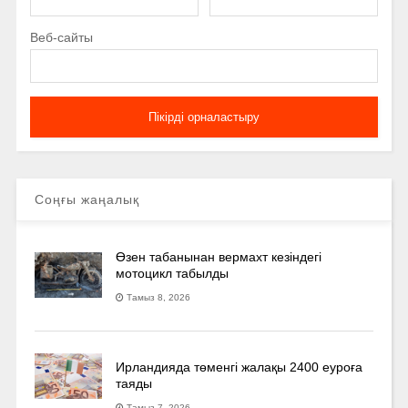
Веб-сайты
Соңғы жаңалық
Өзен табанынан вермахт кезіндегі
мотоцикл табылды
Тамыз 8, 2026
Ирландияда төменгі жалақы 2400 еуроға
таяды
Тамыз 7, 2026