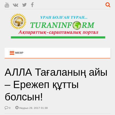
МӘЗІР
АЛЛА Тағаланың айы
– Ережеп құтты
болсын!
0
Наурыз 29, 2017 01:38