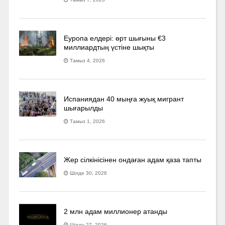
Еуропа елдері: өрт шығыны €3
миллиардтың үстіне шықты
Тамыз 4, 2026
Испаниядан 40 мыңға жуық мигрант
шығарылды
Тамыз 1, 2026
Жер сілкінісінен ондаған адам қаза тапты
Шілде 30, 2026
2 млн адам миллионер атанды
Шілде 27, 2026