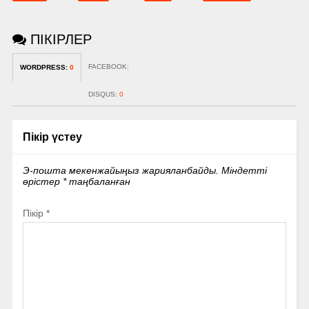
ПІКІРЛЕР
FACEBOOK:
WORDPRESS:
0
DISQUS:
0
Пікір үстеу
Э-пошта мекенжайыңыз жарияланбайды.
Міндетті
өрістер
*
таңбаланған
Пікір
*