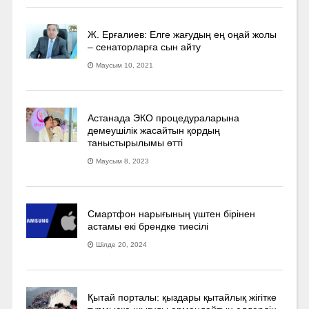
Ж. Ерғалиев: Елге жағудың ең оңай жолы
– сенаторларға сын айту
Маусым 10, 2021
Астанада ЭКО процедураларына
демеушілік жасайтын қордың
таныстырылымы өтті
Маусым 8, 2023
Смартфон нарығының үштен бірінен
астамы екі брендке тиесілі
Шілде 20, 2024
Қытай порталы: қыздары қытайлық жігітке