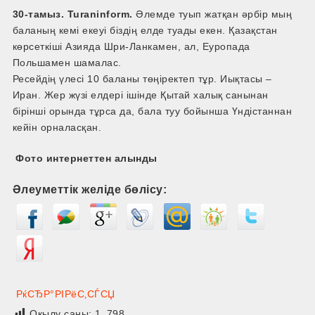
30-тамыз. Turaninform.
Әлемде туып жатқан әрбір мың
баланың кемі екеуі біздің елде туады екен. Қазақстан
көрсеткіші Азияда Шри-Ланкамен, ал, Еуропада
Польшамен шамалас.
Ресейдің үлесі 10 баланы төңіректеп тұр. Иықтасы –
Иран. Жер жүзі елдері ішінде Қытай халық санынан
бірінші орында тұрса да, бала туу бойынша Үндістаннан
кейін орналасқан.
Фото интернеттен алынды
Әлеуметтік желіде бөлісу:
РќСЂР°РІРёС‚СЃСЏ
Оқылу саны:
1 798