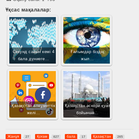
Ұқсас мақалалар:
Секунд сайын кемі 4
Ғалымдар біздің
бала дүниеге…
жыл…
Қазақстан әлеуметтік
Қазақстан әскери қуат
желі…
бойынша…
Жанұя
Қоғам
бала
Қазақстан
27
627
17
265