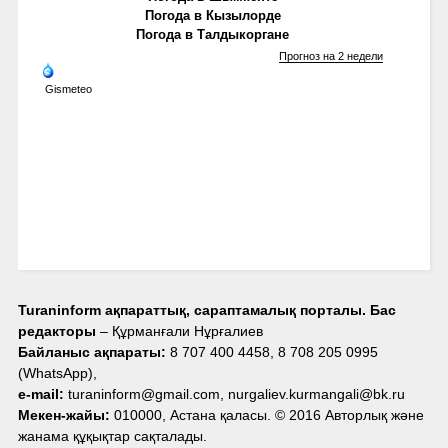
Погода в Кызылорде
Погода в Талдыкоргане
Прогноз на 2 недели
Gismeteo
Turaninform ақпараттық, сараптамалық порталы. Бас
редакторы
– Құрманғали Нұрғалиев
Байланыс ақпараты:
8 707 400 4458, 8 708 205 0995
(WhatsApp),
e-mail:
turaninform@gmail.com, nurgaliev.kurmangali@bk.ru
Мекен-жайы:
010000, Астана қаласы. © 2016 Авторлық және
жанама құқықтар сақталады.