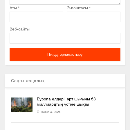
Аты
*
Э-поштасы
*
Веб-сайты
Соңғы жаңалық
Еуропа елдері: өрт шығыны €3
миллиардтың үстіне шықты
Тамыз 4, 2026