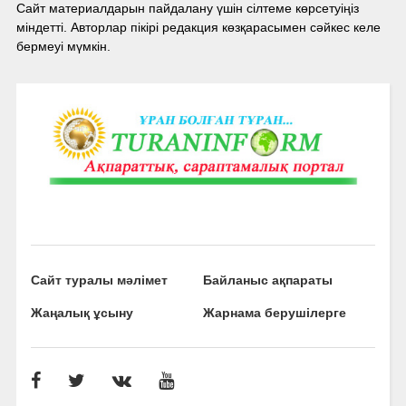
Сайт материалдарын пайдалану үшін сілтеме көрсетуіңіз
міндетті. Авторлар пікірі редакция көзқарасымен сәйкес келе
бермеуі мүмкін.
Сайт туралы мәлімет
Байланыс ақпараты
Жаңалық ұсыну
Жарнама берушілерге