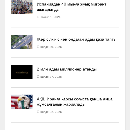
Испаниядан 40 мыңға жуық мигрант
шығарылды
Тамыз 1, 2026
Жер сілкінісінен ондаған адам қаза тапты
Шілде 30, 2026
2 млн адам миллионер атанды
Шілде 27, 2026
АҚШ Иранға қарсы соғыста қанша ақша
жұмсалғанын жариялады
Шілде 22, 2026