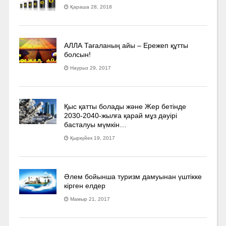
Қараша 28, 2018
АЛЛА Тағаланың айы – Ережеп құтты
болсын!
Наурыз 29, 2017
Қыс қатты болады және Жер бетінде
2030-2040­-жылға қарай мұз дәуірі
басталуы мүмкін…
Қыркүйек 19, 2017
Әлем бойынша туризм дамуынан үштікке
кірген елдер
Мамыр 21, 2017