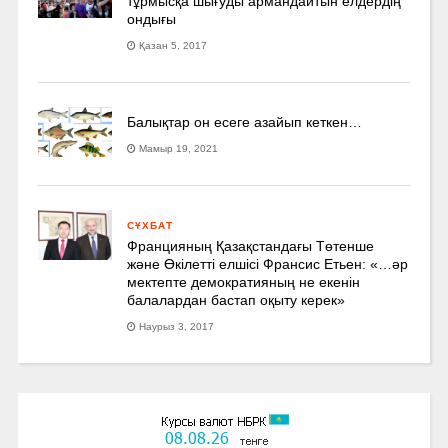
тұрмысқа шығуды армандайтын елдердің
ондығы
Қазан 5, 2017
Балықтар он есеге азайып кеткен…
Мамыр 19, 2021
СҰХБАТ
Францияның Қазақстандағы Төтенше
және Өкілетті елшісі Франсис Етьен: «…әр
мектепте демократияның не екенін
балалардан бастап оқыту керек»
Наурыз 3, 2017