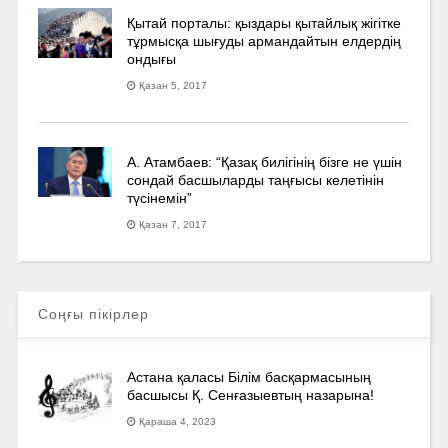
Қытай порталы: қыздары қытайлық жігітке
тұрмысқа шығуды армандайтын елдердің
ондығы
Қазан 5, 2017
А. Атамбаев: “Қазақ билігінің бізге не үшін
сондай басшыларды таңғысы келетінін
түсінемін”
Қазан 7, 2017
Соңғы пікірлер
Астана қаласы Білім басқармасының
басшысы Қ. Сенғазыевтың назарына!
Қараша 4, 2023