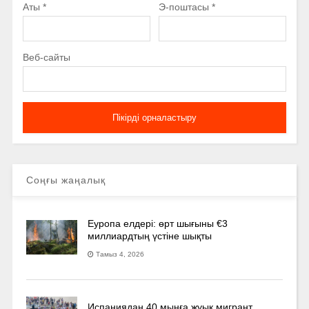
Аты
*
Э-поштасы
*
Веб-сайты
Соңғы жаңалық
Еуропа елдері: өрт шығыны €3
миллиардтың үстіне шықты
Тамыз 4, 2026
Испаниядан 40 мыңға жуық мигрант