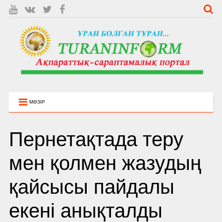
МӘЗІР
Пернетақтада теру
мен қолмен жазудың
қайсысы пайдалы
екені анықталды