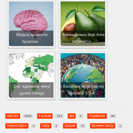
Мидың қызметін
Авокадоның бәрі біле
бұзатын…
бермейтін…
Бес адамның екеуі
Баланың есте сақтау
дуаға сенеді
қабілеті 3,5-4…
Шетел
Ғылым
ми
Норвегия
1050
153
1
49
пернетақта
теру
ғалым
Қолмен жазу
1
1
11
1