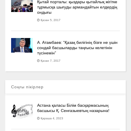
Қытай порталы: қыздары қытайлық жігітке
тұрмысқа шығуды армандайтын елдердің
ондығы
Қазан 5, 2017
А. Атамбаев: “Қазақ билігінің бізге не үшін
сондай басшыларды таңғысы келетінін
түсінемін”
Қазан 7, 2017
Соңғы пікірлер
Астана қаласы Білім басқармасының
басшысы Қ. Сенғазыевтың назарына!
Қараша 4, 2023