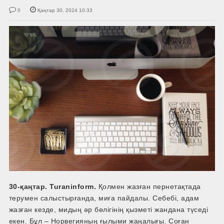
0
Қаңтар 30, 2024 10:33
30-қаңтар. Turaninform.
Қолмен жазған пернетақтада
терумен салыстырғанда, миға пайдалы. Себебі, адам
жазған кезде, мидың әр бөлігінің қызметі жандана түседі
екен. Бұл – Норвегияның ғылыми жаңалығы. Соған