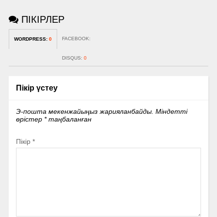
ПІКІРЛЕР
FACEBOOK:
WORDPRESS:
0
DISQUS:
0
Пікір үстеу
Э-пошта мекенжайыңыз жарияланбайды.
Міндетті
өрістер
*
таңбаланған
Пікір
*