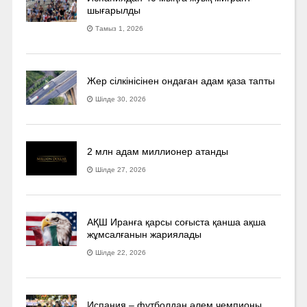
шығарылды
Тамыз 1, 2026
Жер сілкінісінен ондаған адам қаза тапты
Шілде 30, 2026
2 млн адам миллионер атанды
Шілде 27, 2026
АҚШ Иранға қарсы соғыста қанша ақша
жұмсалғанын жариялады
Шілде 22, 2026
Испания – футболдан әлем чемпионы