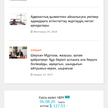
Адвокаттық қызметпен айналысуға үмiткер
адамдарға аттестаттау жүргізудің негізгі
қағидалары
Желтоқсан 25, 2018
СҰХБАТ
Шерхан Мұртаза, жазушы, қоғам
қайраткері: Құр бөрікті аспанға ата беруге
болмайды, ақиқатын, шындығын
айтуымыз керек, шырағым
Наурыз 12, 2017