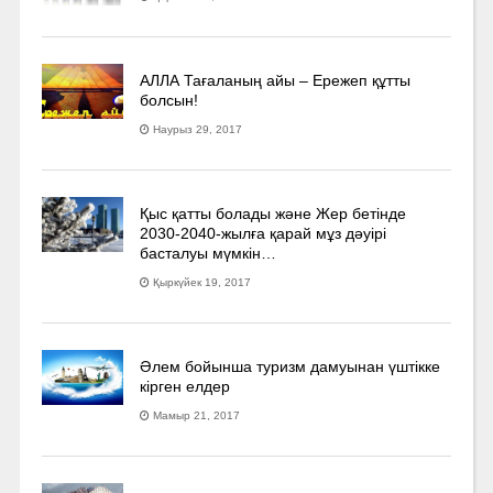
АЛЛА Тағаланың айы – Ережеп құтты
болсын!
Наурыз 29, 2017
Қыс қатты болады және Жер бетінде
2030-2040­-жылға қарай мұз дәуірі
басталуы мүмкін…
Қыркүйек 19, 2017
Әлем бойынша туризм дамуынан үштікке
кірген елдер
Мамыр 21, 2017