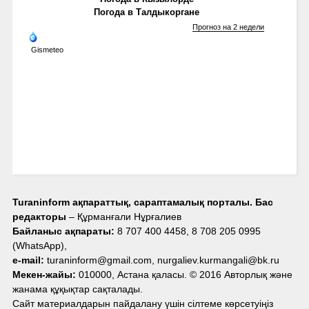
Погода в Талдыкоргане
Прогноз на 2 недели
Gismeteo
Turaninform ақпараттық, сараптамалық порталы. Бас
редакторы
– Құрманғали Нұрғалиев
Байланыс ақпараты:
8 707 400 4458, 8 708 205 0995
(WhatsApp),
e-mail:
turaninform@gmail.com, nurgaliev.kurmangali@bk.ru
Мекен-жайы:
010000, Астана қаласы. © 2016 Авторлық және
жанама құқықтар сақталады.
Сайт материалдарын пайдалану үшін сілтеме көрсетуіңіз