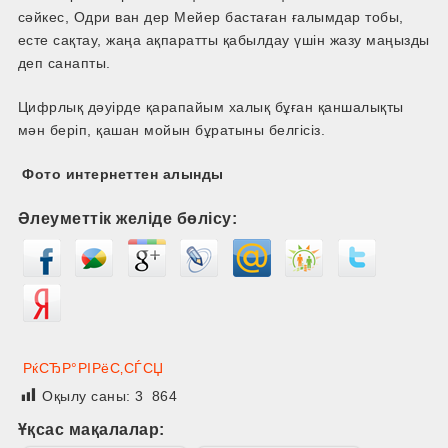
сәйкес, Одри ван дер Мейер бастаған ғалымдар тобы,
есте сақтау, жаңа ақпаратты қабылдау үшін жазу маңызды
деп санапты.
Цифрлық дәуірде қарапайым халық бұған қаншалықты
мән беріп, қашан мойын бұратыны белгісіз.
Фото интернеттен алынды
Әлеуметтік желіде бөлісу:
РќСЂР°РІРёС‚СЃСЏ
Оқылу саны:
3 864
Ұқсас мақалалар: