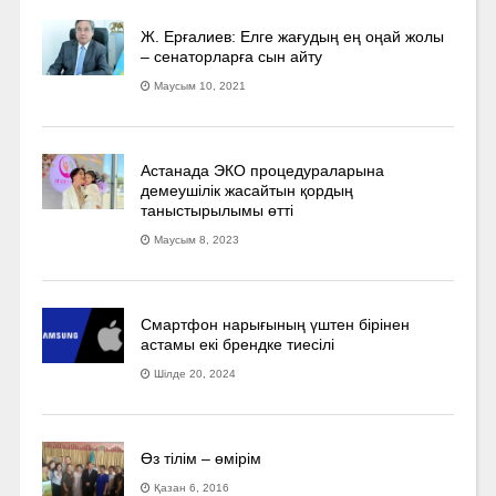
Ж. Ерғалиев: Елге жағудың ең оңай жолы
– сенаторларға сын айту
Маусым 10, 2021
Астанада ЭКО процедураларына
демеушілік жасайтын қордың
таныстырылымы өтті
Маусым 8, 2023
Смартфон нарығының үштен бірінен
астамы екі брендке тиесілі
Шілде 20, 2024
Өз тілім – өмірім
Қазан 6, 2016