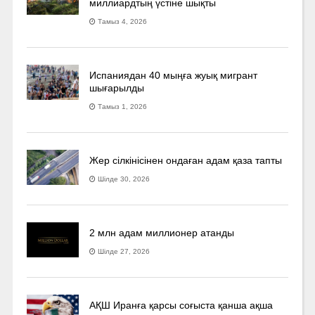
миллиардтың үстіне шықты
Тамыз 4, 2026
Испаниядан 40 мыңға жуық мигрант
шығарылды
Тамыз 1, 2026
Жер сілкінісінен ондаған адам қаза тапты
Шілде 30, 2026
2 млн адам миллионер атанды
Шілде 27, 2026
АҚШ Иранға қарсы соғыста қанша ақша