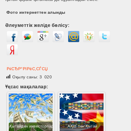
Фото интернеттен алынды
Әлеуметтік желіде бөлісу:
РќСЂР°РІРёС‚СЃСЏ
Оқылу саны:
3 020
Ұқсас мақалалар:
Қытайдан инвесторлар
АҚШ пен Қытай