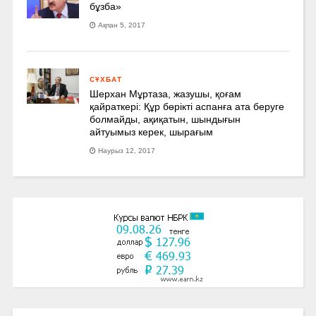
бұзба»
Ақпан 5, 2017
СҰХБАТ
Шерхан Мұртаза, жазушы, қоғам
қайраткері: Құр бөрікті аспанға ата беруге
болмайды, ақиқатын, шындығын
айтуымыз керек, шырағым
Наурыз 12, 2017