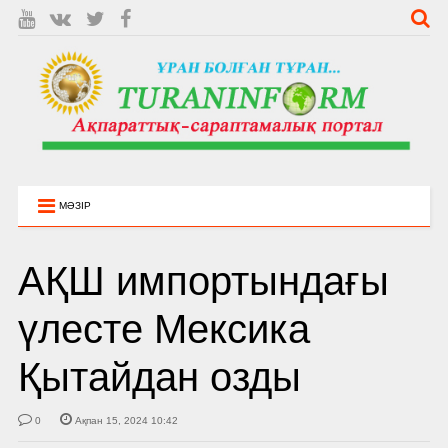
МӘЗІР
АҚШ импортындағы
үлесте Мексика
Қытайдан озды
0
Ақпан 15, 2024 10:42