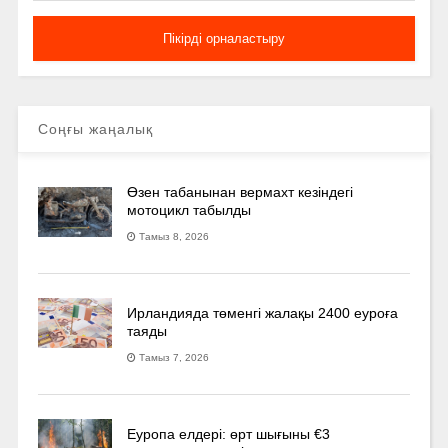
Соңғы жаңалық
Өзен табанынан вермахт кезіндегі
мотоцикл табылды
Тамыз 8, 2026
Ирландияда төменгі жалақы 2400 еуроға
таяды
Тамыз 7, 2026
Еуропа елдері: өрт шығыны €3