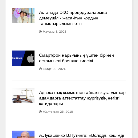
Астанада ЭКО процедураларына
демеушілік жасайтын қордың
таныстырылымы өтті
Маусым 8, 2023
Смартфон нарығының үштен бірінен
астамы екі брендке тиесілі
Шілде 20, 2024
Адвокаттық қызметпен айналысуға үмiткер
адамдарға аттестаттау жүргізудің негізгі
қағидалары
Желтоқсан 25, 2018
А.Лукашенко В.Путинге: «Володя, кешімді