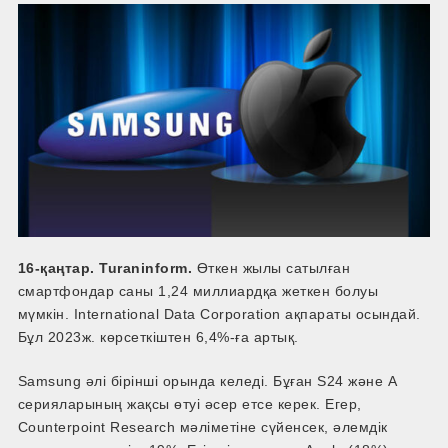
16-қаңтар. Turaninform.
Өткен жылы сатылған
смартфондар саны 1,24 миллиардқа жеткен болуы
мүмкін. International Data Corporation ақпараты осындай.
Бұл 2023ж. көрсеткіштен 6,4%-ға артық.
Samsung әлі бірінші орында келеді. Бұған S24 және A
серияларының жақсы өтуі әсер етсе керек. Егер,
Counterpoint Research мәліметіне сүйенсек, әлемдік