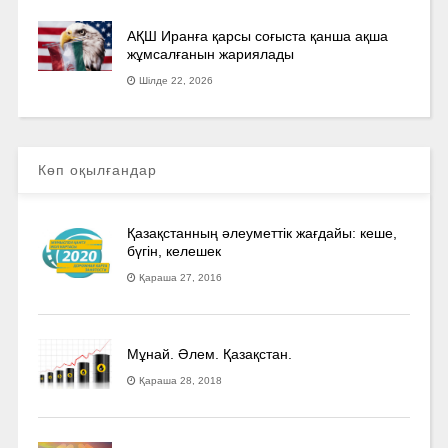
АҚШ Иранға қарсы соғыста қанша ақша
жұмсалғанын жариялады
Шілде 22, 2026
Көп оқылғандар
Қазақстанның әлеуметтік жағдайы: кеше,
бүгін, келешек
Қараша 27, 2016
Мұнай. Әлем. Қазақстан.
Қараша 28, 2018