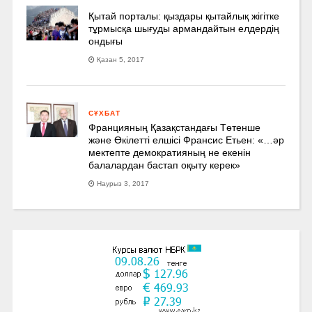
Қытай порталы: қыздары қытайлық жігітке
тұрмысқа шығуды армандайтын елдердің
ондығы
Қазан 5, 2017
СҰХБАТ
Францияның Қазақстандағы Төтенше
және Өкілетті елшісі Франсис Етьен: «…әр
мектепте демократияның не екенін
балалардан бастап оқыту керек»
Наурыз 3, 2017