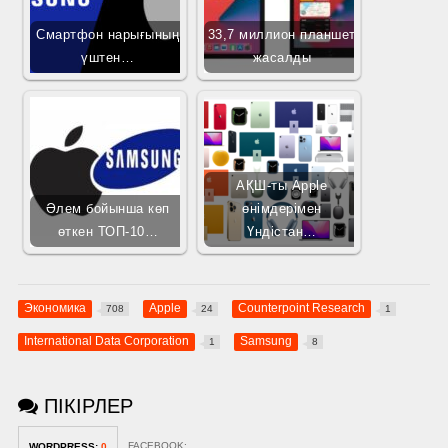
Смартфон нарығының
33,7 миллион планшет
үштен…
жасалды
АҚШ-ты Apple
Әлем бойынша көп
өнімдерімен
өткен ТОП-10…
Үндістан…
Экономика
Apple
Counterpoint Research
708
24
1
International Data Corporation
Samsung
1
8
ПІКІРЛЕР
FACEBOOK:
WORDPRESS:
0