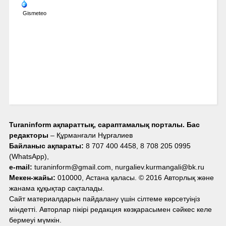
Gismeteo
Turaninform ақпараттық, сараптамалық порталы. Бас
редакторы
– Құрманғали Нұрғалиев
Байланыс ақпараты:
8 707 400 4458, 8 708 205 0995
(WhatsApp),
e-mail:
turaninform@gmail.com, nurgaliev.kurmangali@bk.ru
Мекен-жайы:
010000, Астана қаласы. © 2016 Авторлық және
жанама құқықтар сақталады.
Сайт материалдарын пайдалану үшін сілтеме көрсетуіңіз
міндетті. Авторлар пікірі редакция көзқарасымен сәйкес келе
бермеуі мүмкін.