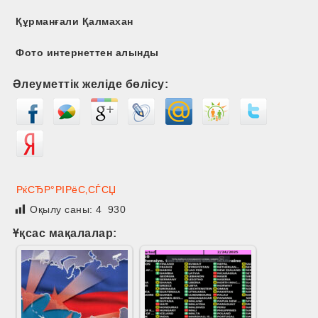
Құрманғали Қалмахан
Фото интернеттен алынды
Әлеуметтік желіде бөлісу:
РќСЂР°РІРёС‚СЃСЏ
Оқылу саны:
4 930
Ұқсас мақалалар: