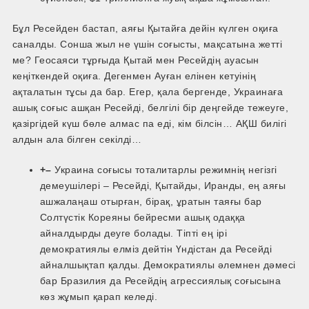
Бұл Ресейден бастап, аяғы Қытайға дейін күлген оқиға
саналды. Сонша жыл не үшін соғысты, мақсатына жетті
ме? Геосаяси тұрғыда Қытай мен Ресейдің ауасын
кеңіткендей оқиға. Дегенмен Ауған елінен кетуінің
ақталатын тұсы да бар. Егер, қала бергенде, Украинаға
ашық соғыс ашқан Ресейді, белгілі бір деңгейде тежеуге,
қазіргідей күш бөле алмас па еді, кім білсін… АҚШ билігі
алдын ала білген секілді…
+–
Украина соғысы тоталитарлы режимнің негізгі
демеушілері – Ресейді, Қытайды, Иранды, ең аяғы
аш­жалаңаш отырған, бірақ, ұратын таяғы бар
Солтүстік Кореяны бейресми ашық одаққа
айналдырды деуге болады. Тіпті ең ірі
демократиялы елміз дейтін Үндістан да Ресейді
айналшықтап қалды. Демократиялы әлемнен дәмесі
бар Бразилия да Ресейдің агрессиялық соғысына
көз жұмып қарап келеді.