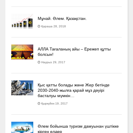
Мұнай. Әлем. Қазақстан.
Қараша 28, 2018
АЛЛА Тағаланың айы – Ережеп құтты
болсын!
Наурыз 29, 2017
Қыс қатты болады және Жер бетінде
2030-2040­-жылға қарай мұз дәуірі
басталуы мүмкін…
Қыркүйек 19, 2017
Әлем бойынша туризм дамуынан үштікке
кірген елдер