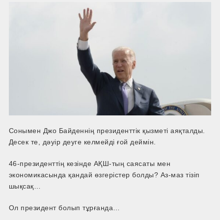
Сонымен Джо Байденнің президенттік қызметі аяқталды.
Десек те, дәуір деуге келмейді ғой деймін.
46-президенттің кезінде АҚШ-­тың саясаты мен
экономикасында қандай өзгерістер болды? Аз-маз тізіп
шықсақ…
Ол президент болып тұрғанда…