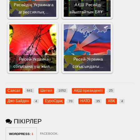
Ресейдің Украинаға
АҚШ Ресейді
агрессиялық…
айыптайтын БҰҰ…
Ресей-Украина
Ресей-Украина
соғысына үш жыл…
соғысындағы…
Саясат
Шетел
АҚШ президенті
641
1052
25
Джо Байден
ЕуроОдақ
НАТО
ХВҚ
4
70
35
4
ПІКІРЛЕР
FACEBOOK:
WORDPRESS:
1