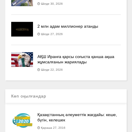
Шілде 30, 2026
2 млн адам миллионер атанды
Шілде 27, 2026
АҚШ Иранға қарсы соғыста қанша ақша
жұмсалғанын жариялады
Шілде 22, 2026
Көп оқылғандар
Қазақстанның әлеуметтік жағдайы: кеше,
бүгін, келешек
Қараша 27, 2016