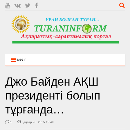
МӘЗІР
Джо Байден АҚШ
президенті болып
тұрғанда…
1
Қаңтар 20, 2025 12:40