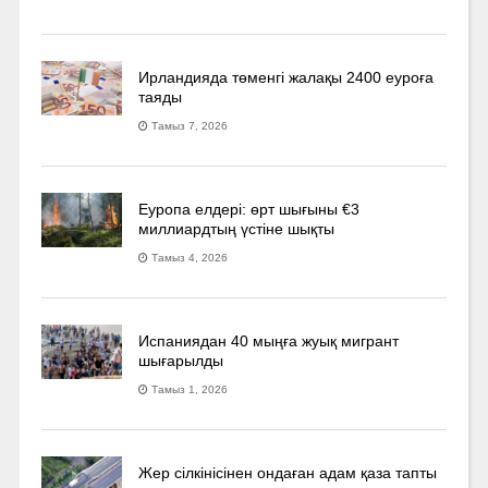
Ирландияда төменгі жалақы 2400 еуроға
таяды
Тамыз 7, 2026
Еуропа елдері: өрт шығыны €3
миллиардтың үстіне шықты
Тамыз 4, 2026
Испаниядан 40 мыңға жуық мигрант
шығарылды
Тамыз 1, 2026
Жер сілкінісінен ондаған адам қаза тапты