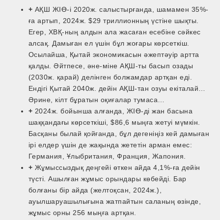
+
АҚШ ЖІӨ-і 2020ж. салыстырғанда, шамамен 35%-
ға артып, 2024ж. $29 триллионның үстіне шықты.
Егер, ХВҚ­-ның алдын ала жасаған есебіне сәйкес
алсақ. Дамыған ел үшін бұл жоғары көрсеткіш.
Осылайша, Қытай экономикасын әжептәуір артта
қалды. Әйтпесе, әне-­міне АҚШ-­ты басып озады
(2030ж. қарай) делінген болжамдар артқан еді.
Ендігі Қытай 2040ж. дейін АҚШ­-тан озуы екіталай…
Әрине, кілт бұратын оқиғалар тумаса…
+
2024ж. бойынша алғанда, ЖІӨ-ді жан басына
шаққандағы көрсеткіші, $86,6 мыңға жетуі мүмкін.
Басқаны былай қойғанда, бұл дегеніңіз кей дамыған
ірі елдер үшін де жақында жететін арман емес:
Германия, Ұлыбритания, Франция, Жапония.
+
Жұмыссыздық деңгейі өткен айда 4,1%-ға дейін
түсті. Ашылған жұмыс орындары көбейді. Бар
болғаны бір айда (желтоқсан, 2024ж.),
ауылшаруашылығына жатпайтын саланың өзінде,
жұмыс орны 256 мыңға артқан.