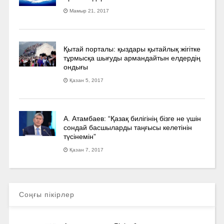
Мамыр 21, 2017
Қытай порталы: қыздары қытайлық жігітке
тұрмысқа шығуды армандайтын елдердің
ондығы
Қазан 5, 2017
А. Атамбаев: “Қазақ билігінің бізге не үшін
сондай басшыларды таңғысы келетінін
түсінемін”
Қазан 7, 2017
Соңғы пікірлер