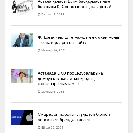
Астана қаласы Білім басқармасының
басшысы Қ. Сенғазыевтың назарына!
Қараша 4, 2023
Ж. Ерғалиев: Елге жағудың ең оңай жолы
– сенаторларға сын айту
Маусым 10, 2021
Астанада ЭКО процедураларына
демеушілік жасайтын қордың
таныстырылымы өтті
Маусым 8, 2023
Смартфон нарығының үштен бірінен
астамы екі брендке тиесілі
Шілде 20, 2024