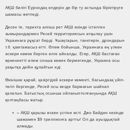
АҚШ билігі Еуроодақ елдерін де бір ту астында біріктіруге
шамасы жетпеді.
Десек те, тарихта алғаш рет АҚШ өзінде істелген
зымырандармен Ресей территориясын атқылау үшін
Украинаға рұқсат берді. Ұшақтарын, танктерін, дрондарын
т.б. қамтамасыз етті. Әлем бойынша, Украинаға ең үлкен
әскери көмек берген елге айналды. Егер, АҚШ бастаған
өркениетті әлем сонша көмек бермегенде, Украина осы
уақытқа дейін құлайтын еді.
Өкінішке қарай, қазіргідей әскери көмекті, басында­ақ үйіп­
төгіп бергенде, Ресей осы кезде бармағын шайнап
қалатын. Батыстың осынша ойланып­толғануында АҚШ
қолтаңбасы жатыр.
–
АҚШ қарызы өскен үстіне өсті. Джо Байден кезінде
шамамен $9 триллионға артты! Ол да ауыздықтай
алмады.