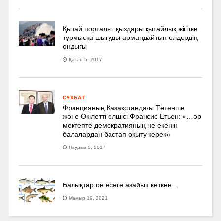
Қытай порталы: қыздары қытайлық жігітке
тұрмысқа шығуды армандайтын елдердің
ондығы
Қазан 5, 2017
СҰХБАТ
Францияның Қазақстандағы Төтенше
және Өкілетті елшісі Франсис Етьен: «…әр
мектепте демократияның не екенін
балалардан бастап оқыту керек»
Наурыз 3, 2017
Балықтар он есеге азайып кеткен…
Мамыр 19, 2021