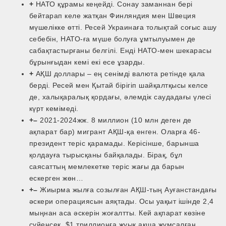
+
НАТО құрамы кеңейді. Сонау заманнан бері
бейтарап келе жатқан Финляндия мен Швеция
мүшелікке өтті. Ресей Украинаға толықтай соғыс ашу
себебін, НАТО­-ға мүше болуға ұмтылуымен де
сабақтастырғаны белгілі. Енді НАТО­-мен шекарасы
бұрынғыдан кемі екі есе ұзарды.
+
АҚШ доллары – ең сенімді валюта ретінде қала
берді. Ресей мен Қытай бірігіп шайқалтқысы келсе
де, халықаралық қордағы, әлемдік саудадағы үлесі
күрт кемімеді.
+–
2021-2024жж. 8 миллион (10 млн деген де
ақпарат бар) мигрант АҚШ-қа енген. Оларға 46-
президент теріс қарамады. Керісінше, барынша
қолдауға тырысқаны байқалады. Бірақ, бұл
саясаттың мемлекетке теріс жағы да барын
ескерген жөн…
+–
Жиырма жылға созылған АҚШ-­тың Ауғанстандағы
әскери операциясын аяқтады. Осы уақыт ішінде 2,4
мыңнан аса әскерін жоғалтты. Кей ақпарат көзіне
сүйенсек, $1 триллионға жуық ақша жұмсалған.