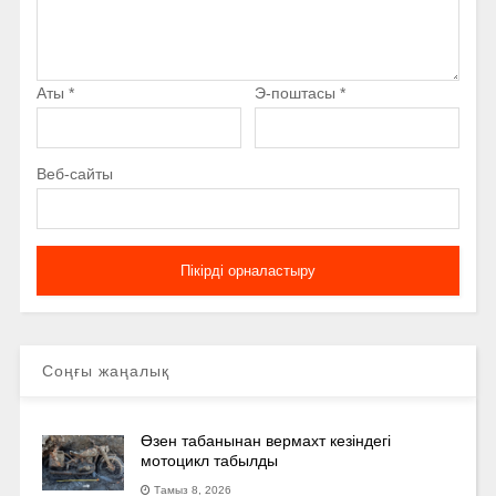
Аты
*
Э-поштасы
*
Веб-сайты
Соңғы жаңалық
Өзен табанынан вермахт кезіндегі
мотоцикл табылды
Тамыз 8, 2026