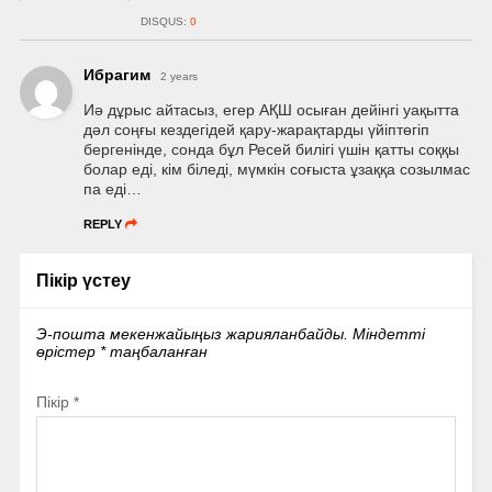
DISQUS:
0
Ибрагим
2 years
Иә дұрыс айтасыз, егер АҚШ осыған дейінгі уақытта
дәл соңғы кездегідей қару-жарақтарды үйіптөгіп
бергенінде, сонда бұл Ресей билігі үшін қатты соққы
болар еді, кім біледі, мүмкін соғыста ұзаққа созылмас
па еді…
REPLY
Пікір үстеу
Э-пошта мекенжайыңыз жарияланбайды.
Міндетті
өрістер
*
таңбаланған
Пікір
*