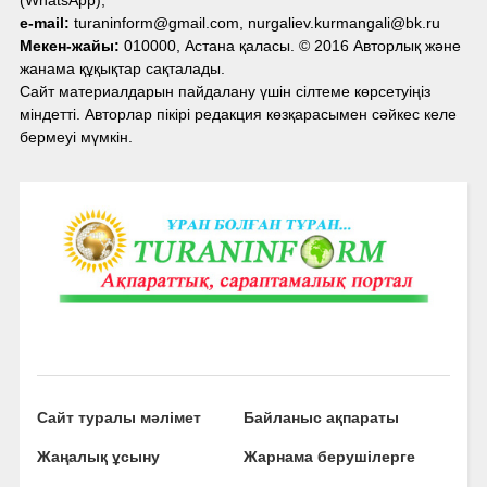
e-mail:
turaninform@gmail.com, nurgaliev.kurmangali@bk.ru
Мекен-жайы:
010000, Астана қаласы. © 2016 Авторлық және
жанама құқықтар сақталады.
Сайт материалдарын пайдалану үшін сілтеме көрсетуіңіз
міндетті. Авторлар пікірі редакция көзқарасымен сәйкес келе
бермеуі мүмкін.
Сайт туралы мәлімет
Байланыс ақпараты
Жаңалық ұсыну
Жарнама берушілерге