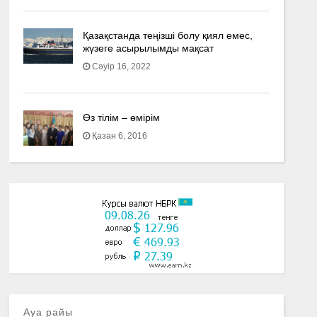
Қазақстанда теңізші болу қиял емес,
жүзеге асырылымды мақсат
Сәуір 16, 2022
Өз тілім – өмірім
Қазан 6, 2016
Ауа райы