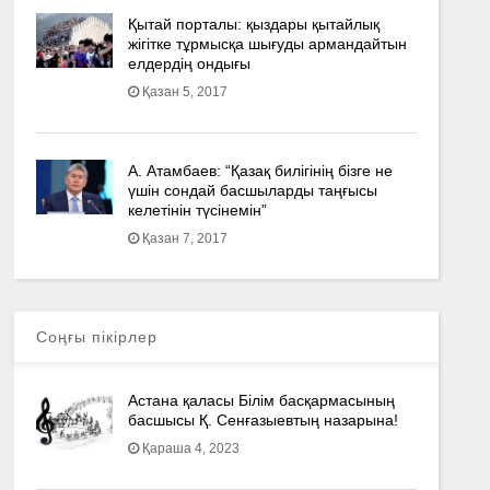
Қытай порталы: қыздары қытайлық
жігітке тұрмысқа шығуды армандайтын
елдердің ондығы
Қазан 5, 2017
А. Атамбаев: “Қазақ билігінің бізге не
үшін сондай басшыларды таңғысы
келетінін түсінемін”
Қазан 7, 2017
Соңғы пікірлер
Астана қаласы Білім басқармасының
басшысы Қ. Сенғазыевтың назарына!
Қараша 4, 2023