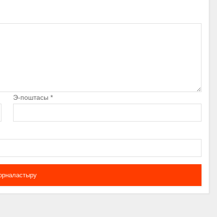
Э-поштасы
*