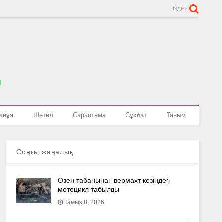
ІЗДЕУ
анұя
Шетел
Сараптама
Сұхбат
Таным
Соңғы жаңалық
Өзен табанынан вермахт кезіндегі
мотоцикл табылды
Тамыз 8, 2026