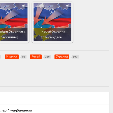
ейдің Украинаға
Ресей-Украина
грессиялық…
соғысындағы…
Италия
Ресей
Украина
1
55
216
160
стер
*
таңбаланған