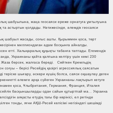
иялық шабуылына, жаңа геосаяси ереже орнатуға ұмтылуына
ық та астыртын қолдады. Нәтижесінде, әлемдік геосаяси
лық шабуыл жасады, соғыс ашты. Қырыммен қоса, төрт
ң кесірінен миллиондаған адам босқынға айналды.
ен етті. Халықаралық құқықты табанға таптады. Егемендік
анда, Украинаны қайта қалпына келтіру үшін кемі 230
 Жаза берсек, жалғаса береді. Сөйткен Кремльдің
 соғуы – берісі Ресейдің қазіргі агрессиялық саясатын
і теріске шығару, әскери күшің болса, саяси оқшаулау деген
өркениетті әлемге арқа сүйеген Украинаны лақтырып кетуге
раинамен қоса, Ұлыбритания, Германия, Франция, Италия
– ресейлік басқыншыларды одан сайын құтыртпай ма… Украина
здігін аяқасты етудің тағы бір көрінісі, ел ретінде
лген тонды, яғни АҚШ-Ресей келісімі негізіндегі шешімді