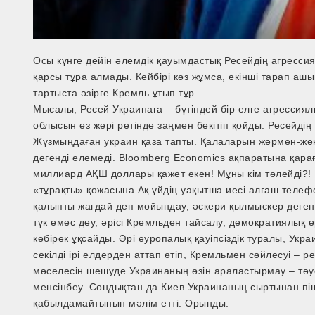
Осы күнге дейін әлемдік қауымдастық Ресейдің агресс
қарсы тұра алмады. Кейбірі көз жұмса, екінші тарап аш
тартыста әзірге Кремль ұтып тұр…
Мысалы, Ресей Украинаға – бүтіндей бір елге агрессия
облысын өз жері ретінде заңмен бекітіп қойды. Ресейді
Жүзмыңдаған украин қаза тапты. Қалаларын жермен-жекс
дегенді елемеді. Bloomberg Economics ақпаратына қарағ
миллиард АҚШ доллары қажет екен! Мұны кім төлейді?!
«тұрақты» қожасына Ақ үйдің уақытша иесі алғаш телефон
қалыпты жағдай деп мойындау, әскери қылмыскер дегенд
түк емес деу, әрісі Кремльден тайсалу, демократиялық 
көбірек ұқсайды. Әрі еуропалық қауіпсіздік туралы, Ук
секілді ірі елдерден аттап өтіп, Кремльмен сөйлесуі 
мәселесін шешуде Украинаның өзін араластырмау – тәуелсі
менсінбеу. Сондықтан да Киев Украинаның сыртынан піші
қабылдамайтынын мәлім етті. Орынды.