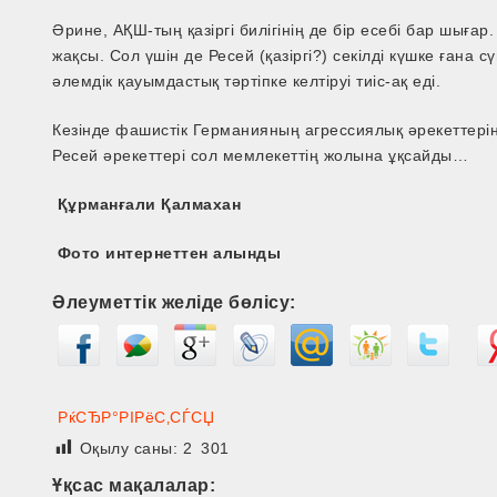
Әрине, АҚШ-тың қазіргі билігінің де бір есебі бар шыға
жақсы. Сол үшін де Ресей (қазіргі?) секілді күшке ғана 
әлемдік қауымдастық тәртіпке келтіруі тиіс-ақ еді.
Кезінде фашистік Германияның агрессиялық әрекеттерін
Ресей әрекеттері сол мемлекеттің жолына ұқсайды…
Құрманғали Қалмахан
Фото интернеттен алынды
Әлеуметтік желіде бөлісу:
РќСЂР°РІРёС‚СЃСЏ
Оқылу саны:
2 301
Ұқсас мақалалар: