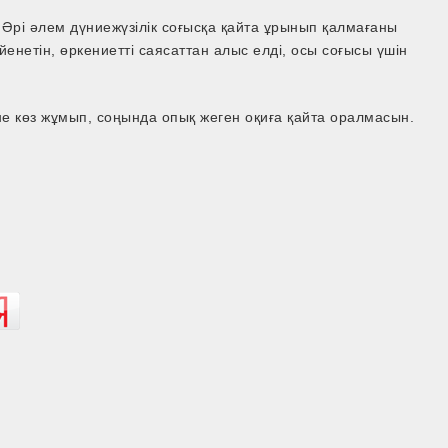
р. Әрі әлем дүниежүзілік соғысқа қайта ұрынып қалмағаны
сүйенетін, өркениетті саясаттан алыс елді, осы соғысы үшін
е көз жұмып, соңында опық жеген оқиға қайта оралмасын.