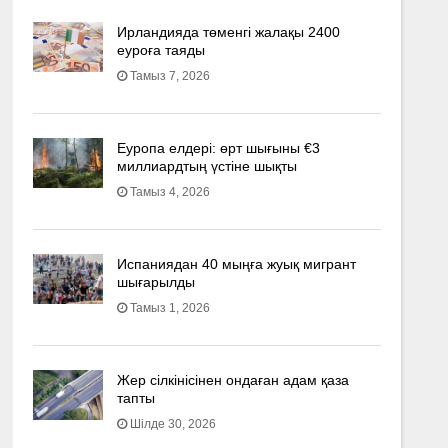
Ирландияда төменгі жалақы 2400
еуроға таяды
Тамыз 7, 2026
Еуропа елдері: өрт шығыны €3
миллиардтың үстіне шықты
Тамыз 4, 2026
Испаниядан 40 мыңға жуық мигрант
шығарылды
Тамыз 1, 2026
Жер сілкінісінен ондаған адам қаза
тапты
Шілде 30, 2026