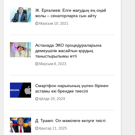
Ж. Ерғалиев: Елге жағудың ең оңай
жолы – сенаторларға сын айту
Маусым 10, 2021
Астанада ЭКО процедураларына
демеушілік жасайтын қордың
таныстырылымы өтті
Маусым 8, 2023
Смартфон нарығының үштен бірінен
астамы екі брендке тиесілі
Шілде 20, 2024
Д. Трамп: Ол мәмілеге келуге тиісті
Қаңтар 21, 2025