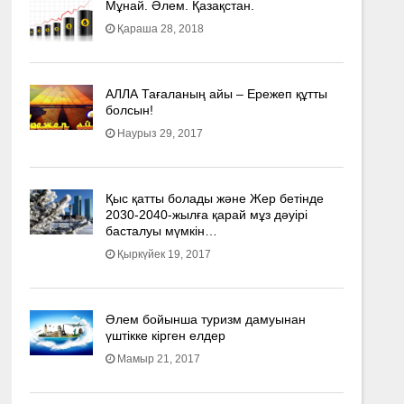
Мұнай. Әлем. Қазақстан.
Қараша 28, 2018
АЛЛА Тағаланың айы – Ережеп құтты
болсын!
Наурыз 29, 2017
Қыс қатты болады және Жер бетінде
2030-2040­-жылға қарай мұз дәуірі
басталуы мүмкін…
Қыркүйек 19, 2017
Әлем бойынша туризм дамуынан
үштікке кірген елдер
Мамыр 21, 2017