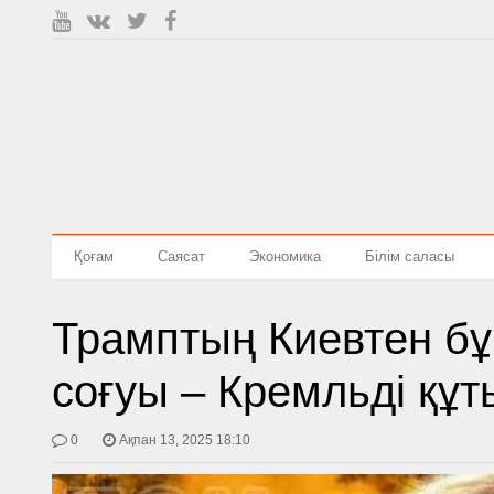
Қоғам
Саясат
Экономика
Білім саласы
Трамптың Киевтен б
соғуы – Кремльді қ
0
Ақпан 13, 2025 18:10