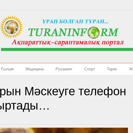
Ғылым
Медицина
Руханият
Спорт
Тарих
Ж
ұрын Мәскеуге телефон
ұтыртады…