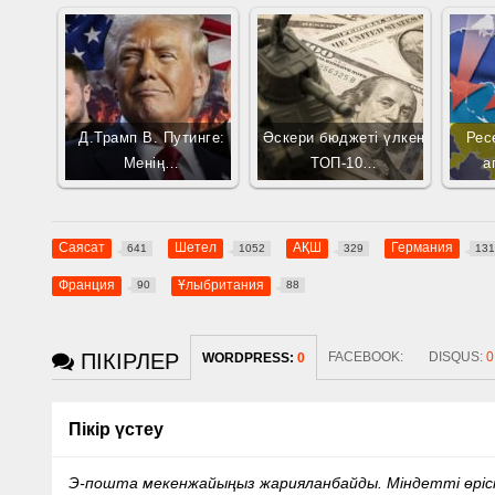
Д.Трамп В. Путинге:
Әскери бюджеті үлкен
Рес
Менің…
ТОП-10…
а
Саясат
Шетел
АҚШ
Германия
641
1052
329
13
Франция
Ұлыбритания
90
88
ПІКІРЛЕР
FACEBOOK:
DISQUS:
0
WORDPRESS:
0
Пікір үстеу
Э-пошта мекенжайыңыз жарияланбайды.
Міндетті өрі