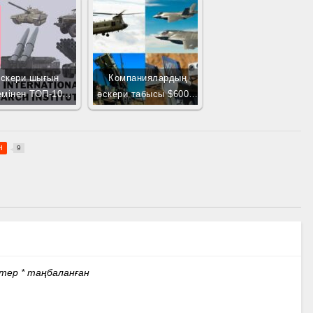
скери шығын
Компаниялардың
емінен ТОП-10…
әскери табысы $600…
н
9
стер
*
таңбаланған