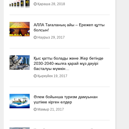
Қараша 28, 2018
АЛЛА Тағаланың айы – Ережеп құтты
болсын!
Наурыз 29, 2017
Қыс қатты болады және Жер бетінде
2030-2040­-жылға қарай мұз дәуірі
басталуы мүмкін…
Қыркүйек 19, 2017
Әлем бойынша туризм дамуынан
үштікке кірген елдер
Мамыр 21, 2017