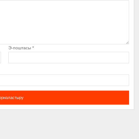
Э-поштасы
*