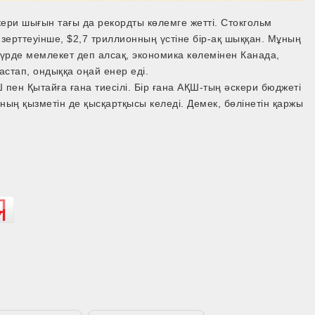
ри шығын тағы да рекордты көлемге жетті. Стокгольм
 зерттеуінше, $2,7 триллионның үстіне бір-ақ шыққан. Мұның
 түрде мемлекет деп алсақ, экономика көлемінен Канада,
тастап, ондыққа оңай енер еді.
пен Қытайға ғана тиесілі. Бір ғана АҚШ-тың әскери бюджеті
аның қызметін де қысқартқысы келеді. Демек, бөлінетін қаржы