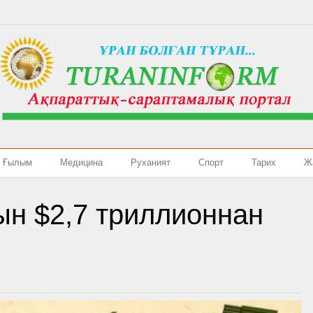
Ғылым
Медицина
Руханият
Спорт
Тарих
Ж
н $2,7 триллионнан