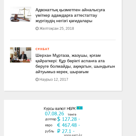
Адвокаттық қызметпен айналысуға
үмiткер адамдарға аттестаттау
жүргізудің негізгі қағидалары
Желтоқсан 25, 2018
СҰХБАТ
Шерхан Мұртаза, жазушы, қоғам
қайраткері: Құр бөрікті аспанға ата
беруге болмайды, ақиқатын, шындығын
айтуымыз керек, шырағым
Наурыз 12, 2017