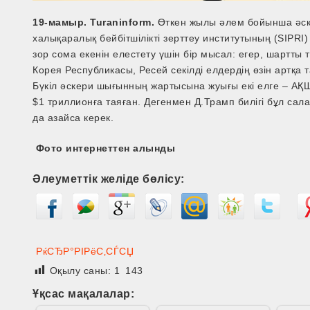
19-мамыр. Turaninform.
Өткен жылы әлем бойынша әске
халықаралық бейбітшілікті зерттеу институтының (SIPRI)
зор сома екенін елестету үшін бір мысал: егер, шартты
Корея Республикасы, Ресей секілді елдердің өзін артқа 
Бүкіл әскери шығынның жартысына жуығы екі елге – АҚШ 
$1 триллионға таяған. Дегенмен Д.Трамп билігі бұл сал
да азайса керек.
Фото интернеттен алынды
Әлеуметтік желіде бөлісу:
РќСЂР°РІРёС‚СЃСЏ
Оқылу саны:
1 143
Ұқсас мақалалар: