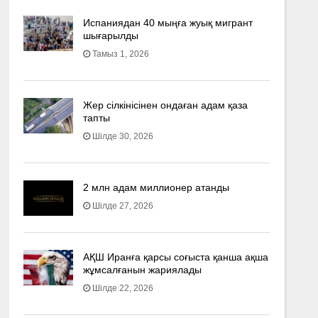
Испаниядан 40 мыңға жуық мигрант
шығарылды
Тамыз 1, 2026
Жер сілкінісінен ондаған адам қаза
тапты
Шілде 30, 2026
2 млн адам миллионер атанды
Шілде 27, 2026
АҚШ Иранға қарсы соғыста қанша ақша
жұмсалғанын жариялады
Шілде 22, 2026