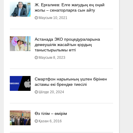
Ж. Ерғалиев: Елге жағудың ең оңай
жолы – сенаторларға сын айту
Маусым 10, 2021
Астанада ЭКО процедураларына
демеушілік жасайтын қордың
таныстырылымы өтті
Маусым 8, 2023
Смартфон нарығының үштен бірінен
астамы екі брендке тиесілі
Шілде 20, 2024
Өз тілім – өмірім
Қазан 6, 2016