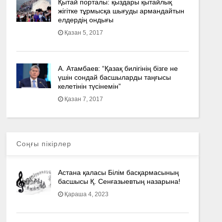
Қытай порталы: қыздары қытайлық
жігітке тұрмысқа шығуды армандайтын
елдердің ондығы
Қазан 5, 2017
А. Атамбаев: “Қазақ билігінің бізге не
үшін сондай басшыларды таңғысы
келетінін түсінемін”
Қазан 7, 2017
Соңғы пікірлер
Астана қаласы Білім басқармасының
басшысы Қ. Сенғазыевтың назарына!
Қараша 4, 2023