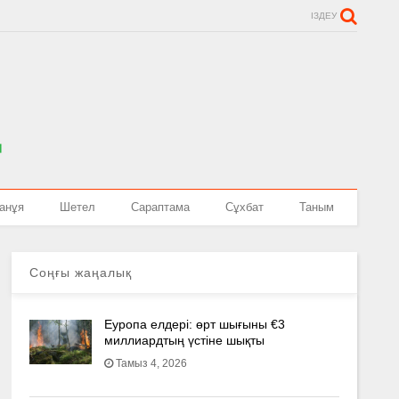
ІЗДЕУ
анұя
Шетел
Сараптама
Сұхбат
Таным
Соңғы жаңалық
Еуропа елдері: өрт шығыны €3
миллиардтың үстіне шықты
Тамыз 4, 2026