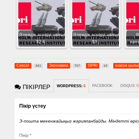
Әлемдік әскери шығын
Әлемдік әскери шығын
Ә
$2,4…
$3…
көл
Саясат
Экономика
SIPRI
әскери шығы
641
707
10
ПІКІРЛЕР
FACEBOOK:
DISQUS:
0
WORDPRESS:
0
Пікір үстеу
Э-пошта мекенжайыңыз жарияланбайды.
Міндетті өрі
Пікір
*