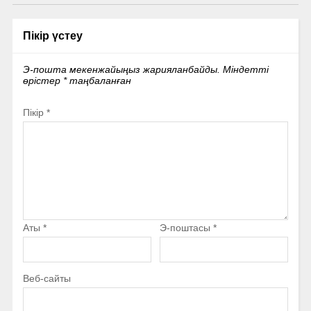
Пікір үстеу
Э-пошта мекенжайыңыз жарияланбайды.
Міндетті
өрістер
*
таңбаланған
Пікір
*
Аты
*
Э-поштасы
*
Веб-сайты