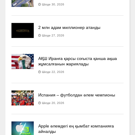
Шілде 30, 2026
2 млн адам миллионер атанды
Шілде 27, 2026
АҚШ Иранға қарсы соғыста қанша ақша
жұмсалғанын жариялады
Шілде 22, 2026
Испания – футболдан әлем чемпионы
Шілде 20, 2026
Apple әлемдегі ең қымбат компанияға
айналды