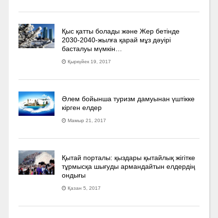
Қыс қатты болады және Жер бетінде
2030-2040­-жылға қарай мұз дәуірі
басталуы мүмкін…
Қыркүйек 19, 2017
Әлем бойынша туризм дамуынан үштікке
кірген елдер
Мамыр 21, 2017
Қытай порталы: қыздары қытайлық жігітке
тұрмысқа шығуды армандайтын елдердің
ондығы
Қазан 5, 2017