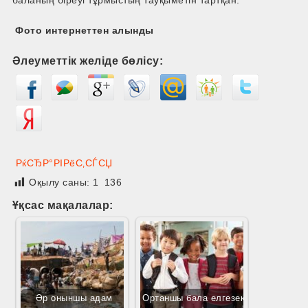
баланың біреуі тұрмыстың тауқыметін тартқан.
Фото интернеттен алынды
Әлеуметтік желіде бөлісу:
РќСЂР°РІРёС‚СЃСЏ
Оқылу саны:
1 136
Ұқсас мақалалар:
Әр оныншы адам
Ортаншы бала елгезек