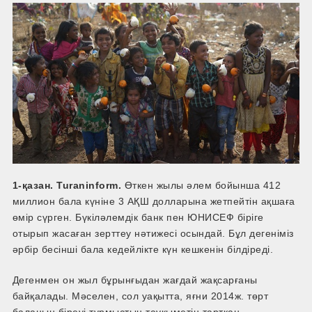
1-қазан. Turaninform.
Өткен жылы әлем бойынша 412
миллион бала күніне 3 АҚШ долларына жетпейтін ақшаға
өмір сүрген. Бүкіләлемдік банк пен ЮНИСЕФ біріге
отырып жасаған зерттеу нәтижесі осындай. Бұл дегеніміз
әрбір бесінші бала кедейлікте күн кешкенін білдіреді.
Дегенмен он жыл бұрынғыдан жағдай жақсарғаны
байқалады. Мәселен, сол уақытта, яғни 2014ж. төрт