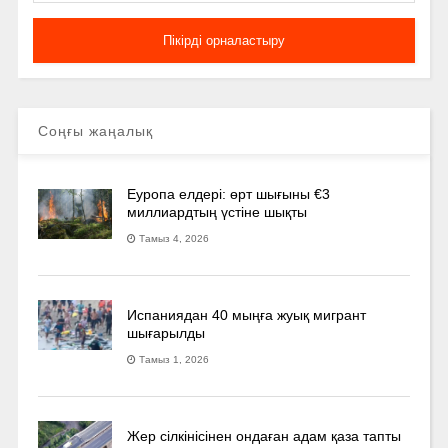
Соңғы жаңалық
Еуропа елдері: өрт шығыны €3
миллиардтың үстіне шықты
Тамыз 4, 2026
Испаниядан 40 мыңға жуық мигрант
шығарылды
Тамыз 1, 2026
Жер сілкінісінен ондаған адам қаза тапты