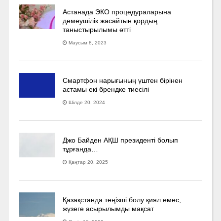
Астанада ЭКО процедураларына
демеушілік жасайтын қордың
таныстырылымы өтті
Маусым 8, 2023
Смартфон нарығының үштен бірінен
астамы екі брендке тиесілі
Шілде 20, 2024
Джо Байден АҚШ президенті болып
тұрғанда…
Қаңтар 20, 2025
Қазақстанда теңізші болу қиял емес,
жүзеге асырылымды мақсат