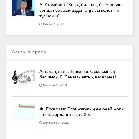
А. Атамбаев: “Қазақ билігінің бізге не үшін
сондай басшыларды таңғысы келетінін
түсінемін”
Қазан 7, 2017
Соңғы пікірлер
Астана қаласы Білім басқармасының
басшысы Қ. Сенғазыевтың назарына!
Қараша 4, 2023
Ж. Ерғалиев: Елге жағудың ең оңай жолы
– сенаторларға сын айту
Маусым 10, 2021