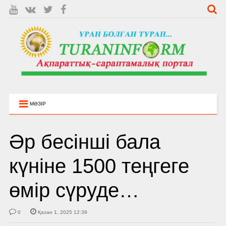
МӘЗІР
Әр бесінші бала
күніне 1500 теңгеге
өмір сүруде…
0
Қазан 1, 2025 12:39