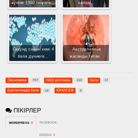
күніне 1000 теңгеге…
келеді…
Секунд сайын кемі 4
Австралиялық
бала дүниеге…
жасанды титан…
Экономика
АҚШ доллары
бала
707
110
17
Бүкіләлемдік банк
ЮНИСЕФ
14
3
ПІКІРЛЕР
FACEBOOK:
WORDPRESS:
0
DISQUS:
0