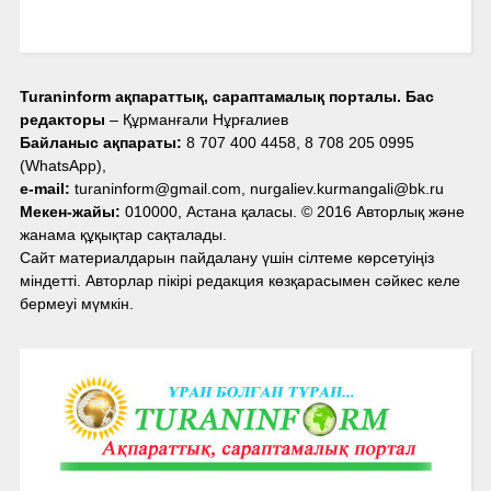
Turaninform ақпараттық, сараптамалық порталы. Бас
редакторы
– Құрманғали Нұрғалиев
Байланыс ақпараты:
8 707 400 4458, 8 708 205 0995
(WhatsApp),
e-mail:
turaninform@gmail.com, nurgaliev.kurmangali@bk.ru
Мекен-жайы:
010000, Астана қаласы. © 2016 Авторлық және
жанама құқықтар сақталады.
Сайт материалдарын пайдалану үшін сілтеме көрсетуіңіз
міндетті. Авторлар пікірі редакция көзқарасымен сәйкес келе
бермеуі мүмкін.