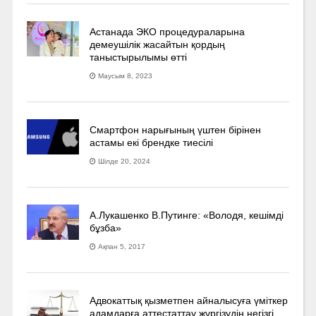
Астанада ЭКО процедураларына
демеушілік жасайтын қордың
таныстырылымы өтті
Маусым 8, 2023
Смартфон нарығының үштен бірінен
астамы екі брендке тиесілі
Шілде 20, 2024
А.Лукашенко В.Путинге: «Володя, кешімді
бұзба»
Ақпан 5, 2017
Адвокаттық қызметпен айналысуға үмiткер
адамдарға аттестаттау жүргізудің негізгі