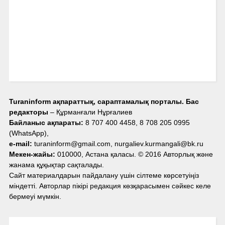
Turaninform ақпараттық, сараптамалық порталы. Бас
редакторы
– Құрманғали Нұрғалиев
Байланыс ақпараты:
8 707 400 4458, 8 708 205 0995
(WhatsApp),
e-mail:
turaninform@gmail.com, nurgaliev.kurmangali@bk.ru
Мекен-жайы:
010000, Астана қаласы. © 2016 Авторлық және
жанама құқықтар сақталады.
Сайт материалдарын пайдалану үшін сілтеме көрсетуіңіз
міндетті. Авторлар пікірі редакция көзқарасымен сәйкес келе
бермеуі мүмкін.