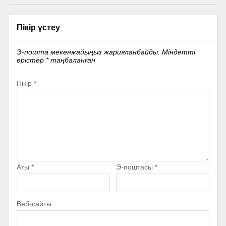
Пікір үстеу
Э-пошта мекенжайыңыз жарияланбайды.
Міндетті
өрістер
*
таңбаланған
Пікір
*
Аты
*
Э-поштасы
*
Веб-сайты