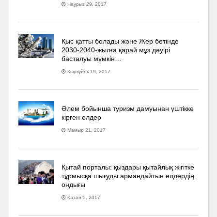
Наурыз 29, 2017
Қыс қатты болады және Жер бетінде
2030-2040­-жылға қарай мұз дәуірі
басталуы мүмкін…
Қыркүйек 19, 2017
Әлем бойынша туризм дамуынан үштікке
кірген елдер
Мамыр 21, 2017
Қытай порталы: қыздары қытайлық жігітке
тұрмысқа шығуды армандайтын елдердің
ондығы
Қазан 5, 2017