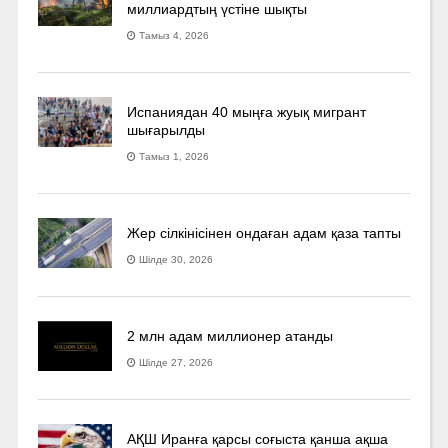
миллиардтың үстіне шықты
Тамыз 4, 2026
Испаниядан 40 мыңға жуық мигрант
шығарылды
Тамыз 1, 2026
Жер сілкінісінен ондаған адам қаза тапты
Шілде 30, 2026
2 млн адам миллионер атанды
Шілде 27, 2026
АҚШ Иранға қарсы соғыста қанша ақша