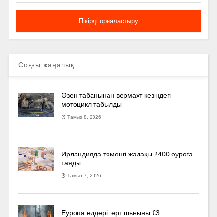
Соңғы жаңалық
Өзен табанынан вермахт кезіндегі
мотоцикл табылды
Тамыз 8, 2026
Ирландияда төменгі жалақы 2400 еуроға
таяды
Тамыз 7, 2026
Еуропа елдері: өрт шығыны €3