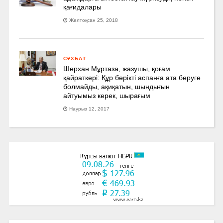
қағидалары
Желтоқсан 25, 2018
СҰХБАТ
Шерхан Мұртаза, жазушы, қоғам
қайраткері: Құр бөрікті аспанға ата беруге
болмайды, ақиқатын, шындығын
айтуымыз керек, шырағым
Наурыз 12, 2017