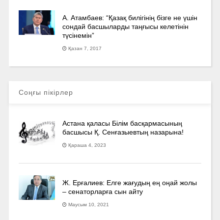
А. Атамбаев: “Қазақ билігінің бізге не үшін
сондай басшыларды таңғысы келетінін
түсінемін”
Қазан 7, 2017
Соңғы пікірлер
Астана қаласы Білім басқармасының
басшысы Қ. Сенғазыевтың назарына!
Қараша 4, 2023
Ж. Ерғалиев: Елге жағудың ең оңай жолы
– сенаторларға сын айту
Маусым 10, 2021