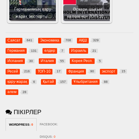
Германияның қару-
Әскери шығын
жарақ экспорты…
көлемінен ТОП-10…
Саясат
Экономика
АҚШ
641
708
329
Германия
елдер
Израиль
131
7
21
Испания
Италия
Корея Респ.
30
55
5
Ресей
ТОП-10
Франция
экспорт
216
17
90
15
қару-жарақ
Қытай
Ұлыбритания
6
157
88
әлем
28
ПІКІРЛЕР
FACEBOOK:
WORDPRESS:
0
DISQUS:
0