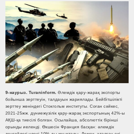
9-наурыз. Turaninform.
Әлемдік қару-жарақ экспорты
бойынша зерттеуін, талдауын жариялады. Бейбітшілікті
зерттеу жөніндегі Стокгольм институты. Соған сәйкес,
2021-25жж. дүниежүзілік қару-жарақ экспортының 42%-ы
АҚШ-қа тиесілі болған. Осылайша, абсолюттік бірінші
орынды иеленді. Өкшесін Франция басқан: әлемдік
деңгейдегі үлесі 10%-ды жуықтады. Демек, аталған екі