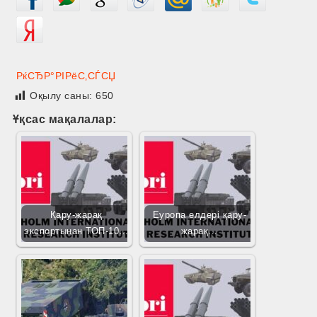
РќСЂР°РІРёС‚СЃСЏ
Оқылу саны:
650
Ұқсас мақалалар:
Қару-жарақ
Еуропа елдері қару-
экспортынан ТОП-10…
жарақ…