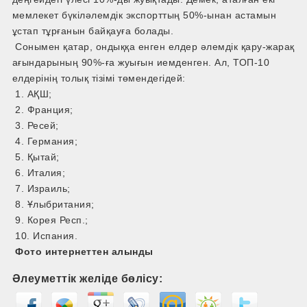
мемлекет бүкіләлемдік экспорттың 50%-ынан астамын
ұстап тұрғанын байқауға болады.
Сонымен қатар, ондыққа енген елдер әлемдік қару-жарақ
ағындарының 90%-ға жуығын иемденген. Ал, ТОП-10
елдерінің толық тізімі төмендегідей:
1. АҚШ;
2. Франция;
3. Ресей;
4. Германия;
5. Қытай;
6. Италия;
7. Израиль;
8. Ұлыбритания;
9. Корея Респ.;
10. Испания.
Фото интернеттен алынды
Әлеуметтік желіде бөлісу: