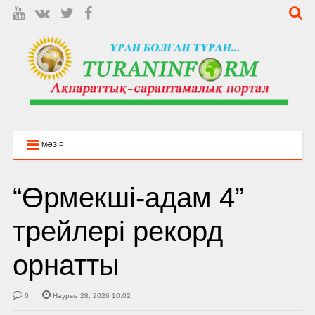
МӘЗІР
“Өрмекші-адам 4”
трейлері рекорд
орнатты
0
Наурыз 28, 2026 10:02