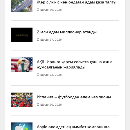
Жер сілкінісінен ондаған адам қаза тапты
Шілде 30, 2026
2 млн адам миллионер атанды
Шілде 27, 2026
АҚШ Иранға қарсы соғыста қанша ақша
жұмсалғанын жариялады
Шілде 22, 2026
Испания – футболдан әлем чемпионы
Шілде 20, 2026
Apple әлемдегі ең қымбат компанияға