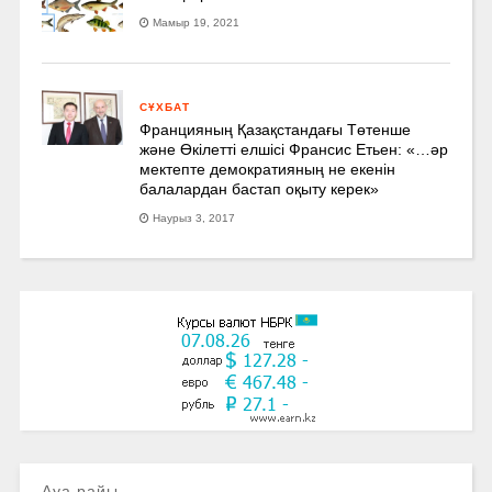
Мамыр 19, 2021
СҰХБАТ
Францияның Қазақстандағы Төтенше
және Өкілетті елшісі Франсис Етьен: «…әр
мектепте демократияның не екенін
балалардан бастап оқыту керек»
Наурыз 3, 2017
Ауа райы