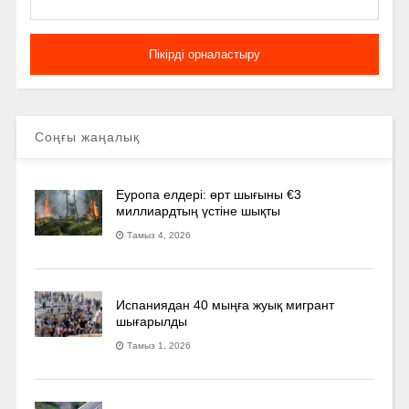
Соңғы жаңалық
Еуропа елдері: өрт шығыны €3
миллиардтың үстіне шықты
Тамыз 4, 2026
Испаниядан 40 мыңға жуық мигрант
шығарылды
Тамыз 1, 2026