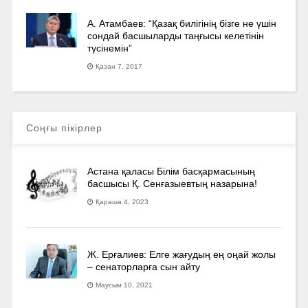
А. Атамбаев: “Қазақ билігінің бізге не үшін
сондай басшыларды таңғысы келетінін
түсінемін”
Қазан 7, 2017
Соңғы пікірлер
Астана қаласы Білім басқармасының
басшысы Қ. Сенғазыевтың назарына!
Қараша 4, 2023
Ж. Ерғалиев: Елге жағудың ең оңай жолы
– сенаторларға сын айту
Маусым 10, 2021