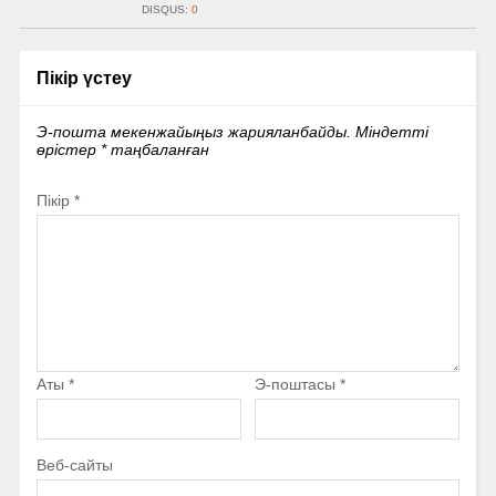
DISQUS:
0
Пікір үстеу
Э-пошта мекенжайыңыз жарияланбайды.
Міндетті
өрістер
*
таңбаланған
Пікір
*
Аты
*
Э-поштасы
*
Веб-сайты