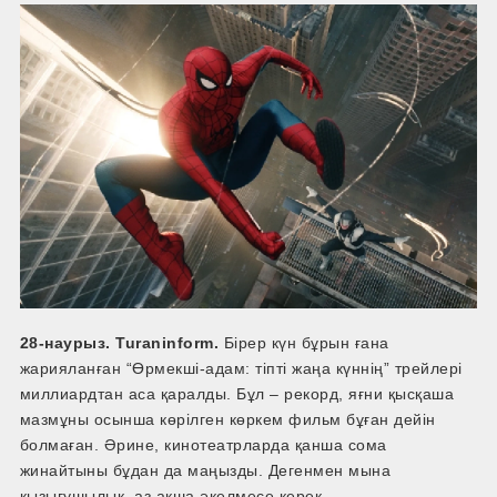
28-наурыз. Turaninform.
Бірер күн бұрын ғана
жарияланған “Өрмекші-адам: тіпті жаңа күннің” трейлері
миллиардтан аса қаралды. Бұл – рекорд, яғни қысқаша
мазмұны осынша көрілген көркем фильм бұған дейін
болмаған. Әрине, кинотеатрларда қанша сома
жинайтыны бұдан да маңызды. Дегенмен мына
қызығушылық, аз ақша әкелмесе керек.