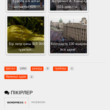
Еуропа елі аптап
Экстремал А. Хоннолд
ыстықтан €20…
101 қабатты…
Бір литр қаны $15 000
Белградта 100 мыңнан
тұратын…
аса адам…
Шетел
рекорд
трейлер
1050
5
1
Өрмекші-адам
1
ПІКІРЛЕР
FACEBOOK:
WORDPRESS:
0