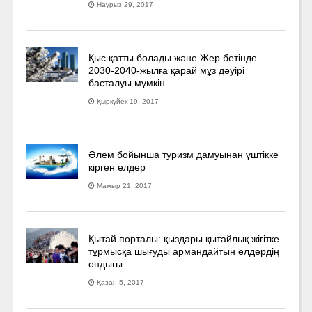
Наурыз 29, 2017
Қыс қатты болады және Жер бетінде
2030-2040­-жылға қарай мұз дәуірі
басталуы мүмкін…
Қыркүйек 19, 2017
Әлем бойынша туризм дамуынан үштікке
кірген елдер
Мамыр 21, 2017
Қытай порталы: қыздары қытайлық жігітке
тұрмысқа шығуды армандайтын елдердің
ондығы
Қазан 5, 2017