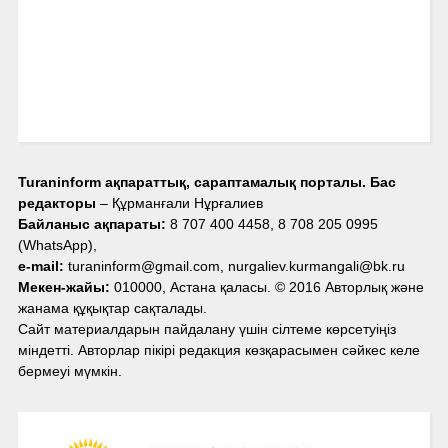
Turaninform ақпараттық, сараптамалық порталы. Бас
редакторы
– Құрманғали Нұрғалиев
Байланыс ақпараты:
8 707 400 4458, 8 708 205 0995
(WhatsApp),
e-mail:
turaninform@gmail.com, nurgaliev.kurmangali@bk.ru
Мекен-жайы:
010000, Астана қаласы. © 2016 Авторлық және
жанама құқықтар сақталады.
Сайт материалдарын пайдалану үшін сілтеме көрсетуіңіз
міндетті. Авторлар пікірі редакция көзқарасымен сәйкес келе
бермеуі мүмкін.