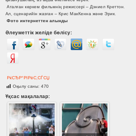
Аталған көркем фильмнің режиссері – Дэниел Креттон.
Ал, сценарийін жазған – Крис МакКенна және Эрик.
Фото интернеттен алынды
Әлеуметтік желіде бөлісу:
РќСЂР°РІРёС‚СЃСЏ
Оқылу саны:
470
Ұқсас мақалалар: