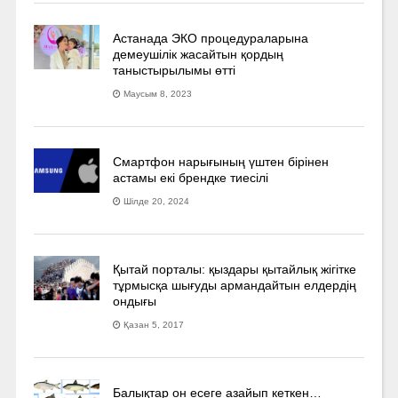
Астанада ЭКО процедураларына
демеушілік жасайтын қордың
таныстырылымы өтті
Маусым 8, 2023
Смартфон нарығының үштен бірінен
астамы екі брендке тиесілі
Шілде 20, 2024
Қытай порталы: қыздары қытайлық жігітке
тұрмысқа шығуды армандайтын елдердің
ондығы
Қазан 5, 2017
Балықтар он есеге азайып кеткен…