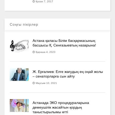
Қазан 7, 2017
Соңғы пікірлер
Астана қаласы Білім басқармасының
басшысы Қ. Сенғазыевтың назарына!
Қараша 4, 2023
Ж. Ерғалиев: Елге жағудың ең оңай жолы
– сенаторларға сын айту
Маусым 10, 2021
Астанада ЭКО процедураларына
демеушілік жасайтын қордың
таныстырылымы өтті