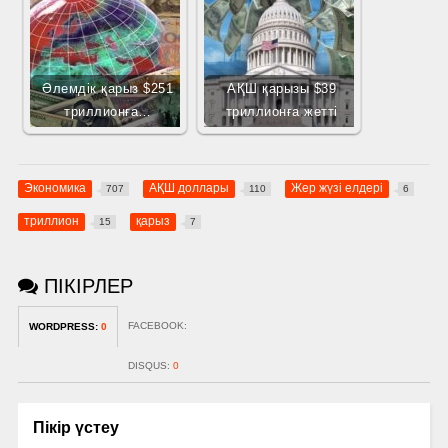
Әлемдік қарыз $251
АҚШ қарызы $39
триллионға…
триллионға жетті
Экономика
АҚШ доллары
Жер жүзі елдері
707
110
6
триллион
қарыз
15
7
ПІКІРЛЕР
FACEBOOK:
WORDPRESS:
0
DISQUS:
0
Пікір үстеу