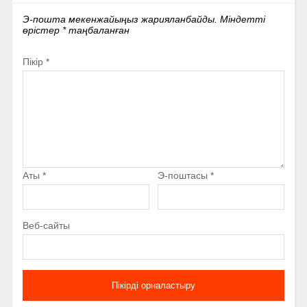
Э-пошта мекенжайыңыз жарияланбайды.
Міндетті
өрістер
*
таңбаланған
Пікір
*
Аты
*
Э-поштасы
*
Веб-сайты