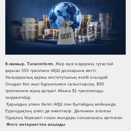
8-мамыр. Turaninform.
Жер жүзі елдерінің тұтастай
қарызы 353 триллион АҚШ долларына жетті.
Халықаралық қаржы институтының есебі осындай.
Осыдан бес жыл бұрынғымен салыстырсақ, $60
триллионға жуық артқан! Айына $1 триллионды
төңіректейді.
Қарыздың үлкен бөлігі АҚШ пен Қытайдың мойнында.
Еуроодақтың үлесі де әжептәуір. Дегенмен аталған
Одақтың берешегі соңғы жылдары соншалықты артпаған.
Фото интернеттен алынды