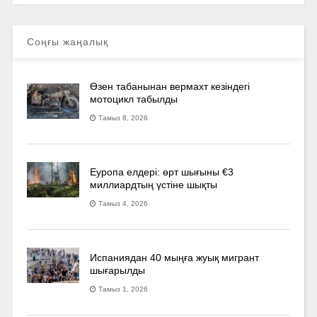
Соңғы жаңалық
Өзен табанынан вермахт кезіндегі
мотоцикл табылды
Тамыз 8, 2026
Еуропа елдері: өрт шығыны €3
миллиардтың үстіне шықты
Тамыз 4, 2026
Испаниядан 40 мыңға жуық мигрант
шығарылды
Тамыз 1, 2026