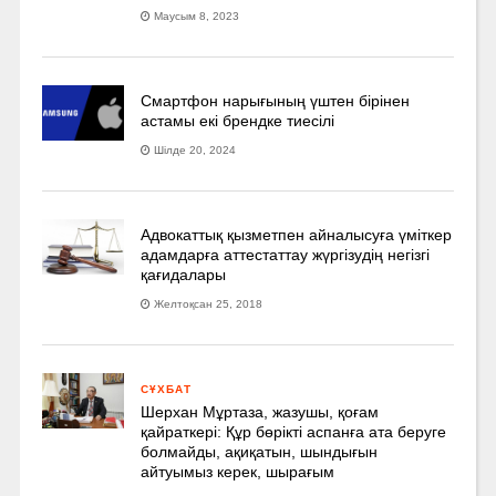
Маусым 8, 2023
Смартфон нарығының үштен бірінен
астамы екі брендке тиесілі
Шілде 20, 2024
Адвокаттық қызметпен айналысуға үмiткер
адамдарға аттестаттау жүргізудің негізгі
қағидалары
Желтоқсан 25, 2018
СҰХБАТ
Шерхан Мұртаза, жазушы, қоғам
қайраткері: Құр бөрікті аспанға ата беруге
болмайды, ақиқатын, шындығын
айтуымыз керек, шырағым