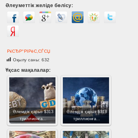
Әлеуметтік желіде бөлісу:
РќСЂР°РІРёС‚СЃСЏ
Оқылу саны:
632
Ұқсас мақалалар:
Әлемдік қарыз $313
Әлемдік қарыз $318
триллионға…
триллионға…