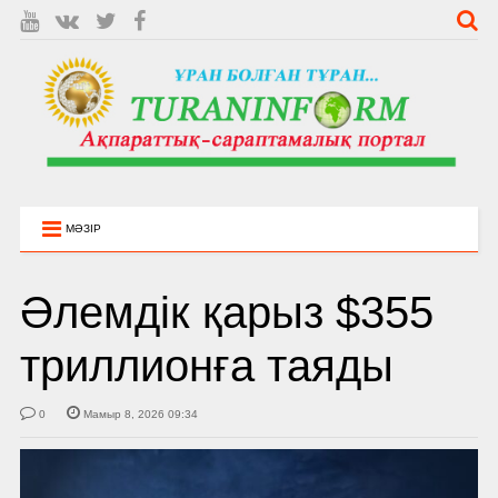
МӘЗІР
Әлемдік қарыз $355
триллионға таяды
0
Мамыр 8, 2026 09:34