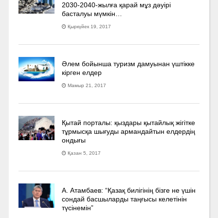
2030-2040­-жылға қарай мұз дәуірі
басталуы мүмкін…
Қыркүйек 19, 2017
Әлем бойынша туризм дамуынан үштікке
кірген елдер
Мамыр 21, 2017
Қытай порталы: қыздары қытайлық жігітке
тұрмысқа шығуды армандайтын елдердің
ондығы
Қазан 5, 2017
А. Атамбаев: “Қазақ билігінің бізге не үшін
сондай басшыларды таңғысы келетінін
түсінемін”