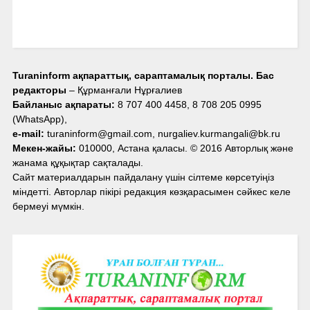
Turaninform ақпараттық, сараптамалық порталы. Бас
редакторы
– Құрманғали Нұрғалиев
Байланыс ақпараты:
8 707 400 4458, 8 708 205 0995
(WhatsApp),
e-mail:
turaninform@gmail.com, nurgaliev.kurmangali@bk.ru
Мекен-жайы:
010000, Астана қаласы. © 2016 Авторлық және
жанама құқықтар сақталады.
Сайт материалдарын пайдалану үшін сілтеме көрсетуіңіз
міндетті. Авторлар пікірі редакция көзқарасымен сәйкес келе
бермеуі мүмкін.