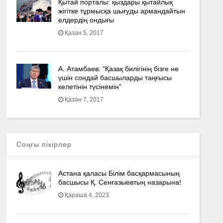
Қытай порталы: қыздары қытайлық
жігітке тұрмысқа шығуды армандайтын
елдердің ондығы
Қазан 5, 2017
А. Атамбаев: “Қазақ билігінің бізге не
үшін сондай басшыларды таңғысы
келетінін түсінемін”
Қазан 7, 2017
Соңғы пікірлер
Астана қаласы Білім басқармасының
басшысы Қ. Сенғазыевтың назарына!
Қараша 4, 2023