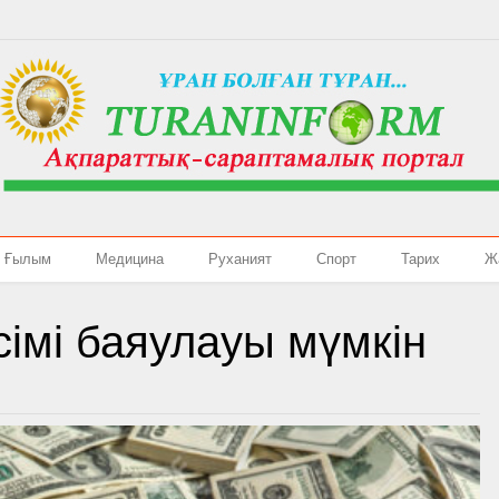
Ғылым
Медицина
Руханият
Спорт
Тарих
Ж
сімі баяулауы мүмкін