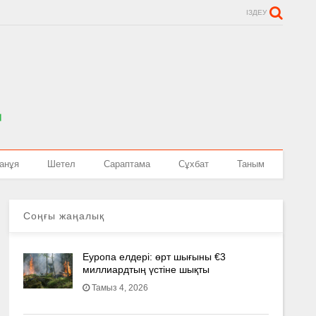
ІЗДЕУ
анұя
Шетел
Сараптама
Сұхбат
Таным
Соңғы жаңалық
Еуропа елдері: өрт шығыны €3
миллиардтың үстіне шықты
Тамыз 4, 2026