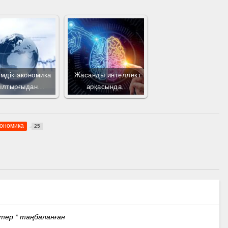
мдік экономика
Жасанды интеллект
ылтырғыдан…
арқасында…
кономика
25
стер
*
таңбаланған