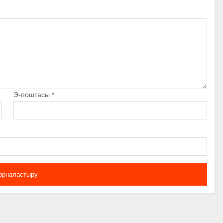
Э-поштасы
*