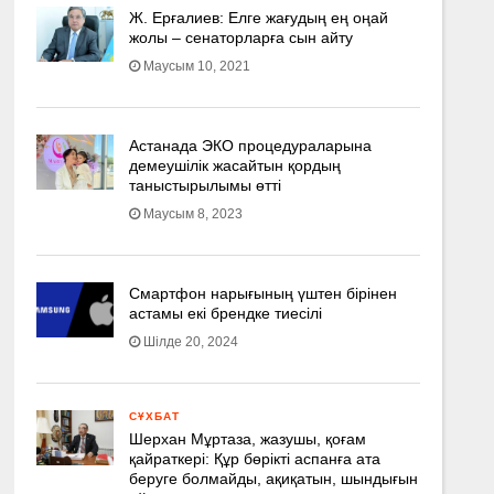
Ж. Ерғалиев: Елге жағудың ең оңай
жолы – сенаторларға сын айту
Маусым 10, 2021
Астанада ЭКО процедураларына
демеушілік жасайтын қордың
таныстырылымы өтті
Маусым 8, 2023
Смартфон нарығының үштен бірінен
астамы екі брендке тиесілі
Шілде 20, 2024
СҰХБАТ
Шерхан Мұртаза, жазушы, қоғам
қайраткері: Құр бөрікті аспанға ата
беруге болмайды, ақиқатын, шындығын