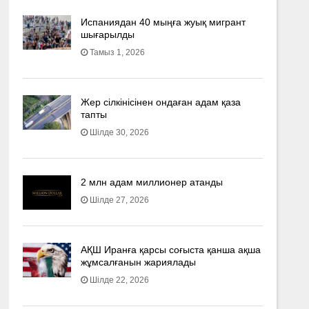
Испаниядан 40 мыңға жуық мигрант
шығарылды
Тамыз 1, 2026
Жер сілкінісінен ондаған адам қаза
тапты
Шілде 30, 2026
2 млн адам миллионер атанды
Шілде 27, 2026
АҚШ Иранға қарсы соғыста қанша ақша
жұмсалғанын жариялады
Шілде 22, 2026