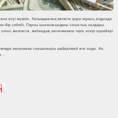
ғана өсуі мүмкін. Халықаралық валюта қоры мұның алдында
рден-бір себебі, Парсы шығанағындағы соғыстың салдары.
 соғыс жалғасса, жаһандық экономикаға теріс әсері күшейері
емдік экономика соншалықты шайқалмай өте алды. Ал,
із…