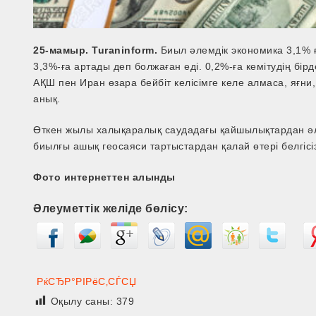
25-мамыр. Turaninform.
Биыл әлемдік экономика 3,1% 
3,3%-ға артады деп болжаған еді. 0,2%-ға кемітудің бі
АҚШ пен Иран өзара бейбіт келісімге келе алмаса, яғни,
анық.
Өткен жылы халықаралық саудадағы қайшылықтардан әл
биылғы ашық геосаяси тартыстардан қалай өтері белгіс
Фото интернеттен алынды
Әлеуметтік желіде бөлісу:
РќСЂР°РІРёС‚СЃСЏ
Оқылу саны:
379