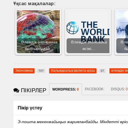
Ұқсас мақалалар:
Әлемдік экономика
Әлемдік экономика
Әле
былтырғыдай…
өсімі…
б
Экономика
Халықаралық валюта қоры
әлемдік э
707
37
ПІКІРЛЕР
FACEBOOK:
DISQUS:
0
WORDPRESS:
0
Пікір үстеу
Э-пошта мекенжайыңыз жарияланбайды.
Міндетті өрі