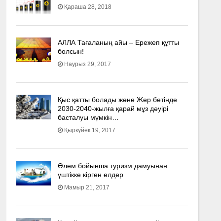
Қараша 28, 2018
АЛЛА Тағаланың айы – Ережеп құтты
болсын!
Наурыз 29, 2017
Қыс қатты болады және Жер бетінде
2030-2040­-жылға қарай мұз дәуірі
басталуы мүмкін…
Қыркүйек 19, 2017
Әлем бойынша туризм дамуынан
үштікке кірген елдер
Мамыр 21, 2017