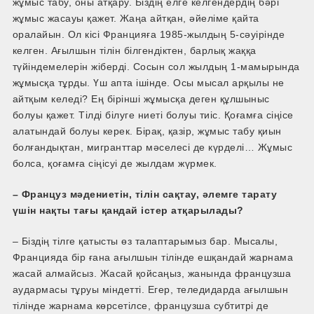
жұмыс табу, оны атқару. Біздің елге келгендердің бәрі
жұмыс жасауы қажет. Жаңа айтқан, әйеліме қайта
оралайын. Ол кісі Францияға 1985-жылдың 5-сәуірінде
келген. Ағылшын тілін білгендіктен, барлық жаққа
түйіндемелерін жіберді. Сосын сол жылдың 1-мамырында
жұмысқа тұрды. Үш апта ішінде. Осы мысал арқылы не
айтқым келеді? Ең бірінші жұмысқа деген құлшыныс
болуы қажет. Тілді білуге ниеті болуы тиіс. Қоғамға сіңісе
алатындай болуы керек. Бірақ, қазір, жұмыс табу қиын
болғандықтан, мигранттар мәселесі де күрделі… Жұмыс
болса, қоғамға сіңісуі де жылдам жүрмек.
– Француз мәдениетін, тілін сақтау, әлемге тарату
үшін нақты тағы қандай істер атқарылады?
– Біздің тілге қатысты өз талаптарымыз бар. Мысалы,
Францияда бір ғана ағылшын тілінде ешқандай жарнама
жасай алмайсыз. Жасай қойсаңыз, жанында французша
аудармасы тұруы міндетті. Егер, теледидарда ағылшын
тілінде жарнама көрсетілсе, французша субтитрі де