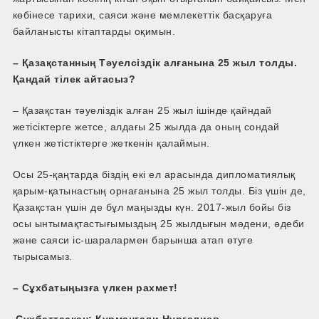
көбінесе тарихи, саяси және мемлекеттік басқаруға
байланысты кітаптарды оқимын.
– Қазақстанның Тәуелсіздік алғанына 25 жыл толды.
Қандай тілек айтасыз?
– Қазақстан тәуеліздік алған 25 жыл ішінде қайндай
жетісіктерге жетсе, алдағы 25 жылда да оның сондай
үлкен жетістіктерге жеткенін қалаймын.
Осы 25-қаңтарда біздің екі ел арасында дипломатиялық
қарым-қатынастың орнағанына 25 жыл толды. Біз үшін де,
Қазақстан үшін де бұл маңызды күн. 2017-жыл бойы біз
осы ынтымақтастығымыздың 25 жылдығын мәдени, әдеби
және саяси іс-шаралармен барынша атап өтуге
тырысамыз.
– Сұхбатыңызға үлкен рахмет!