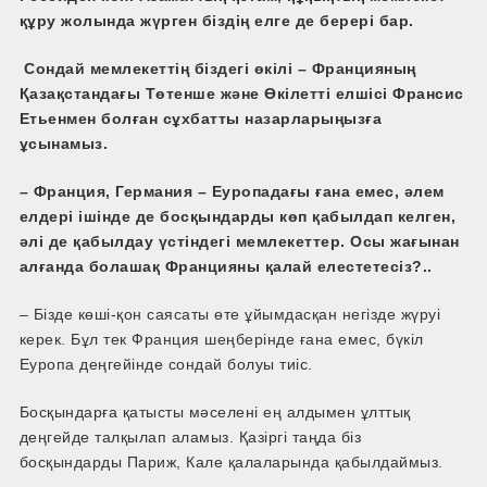
құру жолында жүрген біздің елге де берері бар.
Сондай мемлекеттің біздегі өкілі – Францияның
Қазақстандағы Төтенше және Өкілетті елшісі Франсис
Етьенмен болған сұхбатты назарларыңызға
ұсынамыз.
– Франция, Германия – Еуропадағы ғана емес, әлем
елдері ішінде де босқындарды көп қабылдап келген,
әлі де қабылдау үстіндегі мемлекеттер. Осы жағынан
алғанда болашақ Францияны қалай елестетесіз?..
– Бізде көші­-қон саясаты өте ұйымдасқан негізде жүруі
керек. Бұл тек Франция шеңберінде ғана емес, бүкіл
Еуропа деңгейінде сондай болуы тиіс.
Босқындарға қатысты мәселені ең алдымен ұлттық
деңгейде талқылап аламыз. Қазіргі таңда біз
босқындарды Париж, Кале қалаларында қабылдаймыз.