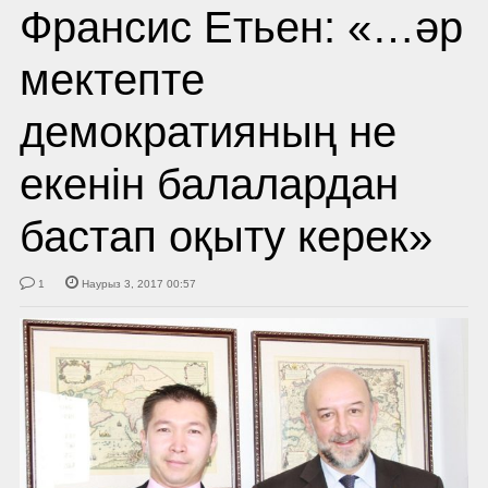
Франсис Етьен: «…әр
мектепте
демократияның не
екенін балалардан
бастап оқыту керек»
1
Наурыз 3, 2017 00:57