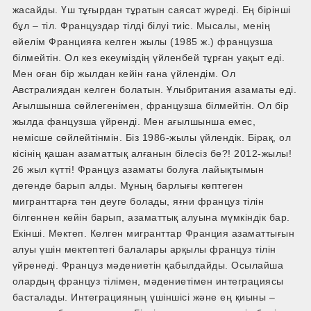
жасайды. Үш тұғырдан тұратын саясат жүреді. Ең бірінші
бұл – тіл. Француздар тілді білуі тиіс. Мысалы, менің
әйелім Францияға келген жылы (1985 ж.) французша
білмейтін. Ол кез екеуміздің үйленбей тұрған уақыт еді.
Мен оған бір жылдан кейін ғана үйлендім. Ол
Австралиядан келген болатын. Ұлыбритания азаматы еді.
Ағылшынша сөйлегенімен, французша білмейтін. Ол бір
жылда фанцузша үйренді. Мен ағылшынша емес,
немісше сөйлейтінмін. Біз 1986-жылы үйлендік. Бірақ, ол
кісінің қашан азаматтық алғанын білесіз бе?! 2012-жылы!
26 жыл күтті! Француз азаматы болуға лайықтымын
дегенде барып алды. Мұның барлығы көптеген
мигранттарға тән деуге болады, яғни француз тілін
білгеннен кейін барып, азаматтық алуына мүмкіндік бар.
Екінші. Мектеп. Келген мигранттар Франция азаматтығын
алуы үшін мектептегі балалары арқылы француз тілін
үйренеді. Француз мәдениетін қабылдайды. Осылайша
олардың француз тілімен, мәдениетімен интеграциясы
басталады. Интеграцияның үшіншісі және ең қиыны –