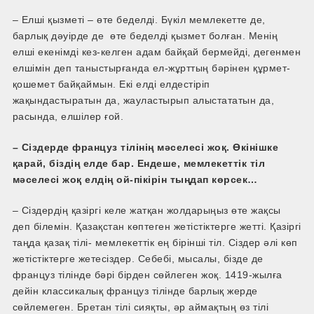
– Елші қызметі – өте беделді. Бүкіл мемлекетте де,
барлық дәуірде де өте беделді қызмет болған. Менің
елші екенімді кез-келген адам байқай бермейді, дегенмен
елшімін деп таныстырғанда ел­-жұрттың бәрінен құрмет-
қошемет байқаймын. Екі елді елдестіріп
жақындастыратын да, жауластырып алыстататын да,
расында, елшілер ғой.
– Сіздерде француз тілінің мәселесі жоқ. Өкінішке
қарай, біздің елде бар. Ендеше, мемлекеттік тіл
мәселесі жоқ елдің ой­-пікірін тыңдап көрсек…
– Сіздердің қазіргі келе жатқан жолдарыңыз өте жақсы
деп білемін. Қазақстан көптеген жетістіктерге жетті. Қазіргі
таңда қазақ тілі- мемлекеттік ең бірінші тіл. Сіздер әлі көп
жетістіктерге жетесіздер. Себебі, мысалы, бізде де
француз тілінде бәрі бірден сөйлеген жоқ. 1419-жылға
дейін классикалық француз тілінде барлық жерде
сөйлемеген. Бретан тілі сияқты, әр аймақтың өз тілі