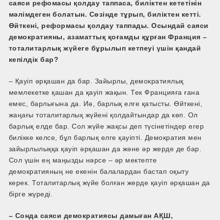
саяси рефомасы қолдау таппаса, биліктен кететінін
мәлімдеген болатын. Сөзінде тұрып, биліктен кетті.
Өйткені, реформасы қолдау таппады. Осындай саяси
демократияны, азаматтық қоғамды құрған Франция –
тоталитарлық жүйеге бұрылып кетпеуі үшін қандай
кепілдік бар?
– Қауіп әрқашан да бар. Зайырлы, демократиялық
мемлекетке қашан да қауіп жақын. Тек Францияға ғана
емес, барлығына да. Иә, барлық елге қатысты. Өйткені,
жаңағы тоталитарлық жүйені қолдайтындар да көп. Ол
барлық елде бар. Сол жүйе жақсы деп түсінетіндер егер
билікке келсе, бұл барлық елге қауіпті. Демократия мен
зайырлылыққа қауіп әрқашан да және әр жерде де бар.
Сол үшін ең маңызды нәрсе – әр мектепте
демократияның не екенін балалардан бастап оқыту
керек. Тоталитарлық жүйе болған жерде қауіп әрқашан да
бірге жүреді.
– Сонда саяси демократиясы дамыған АҚШ,