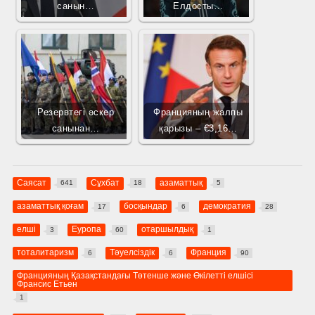
санын…
Елдосты…
Резервтегі әскер
Францияның жалпы
санынан…
қарызы – €3,16…
Саясат
Сұхбат
азаматтық
641
18
5
азаматтық қоғам
босқындар
демократия
17
6
28
елші
Еуропа
отаршылдық
3
60
1
тоталитаризм
Тәуелсіздік
Франция
6
6
90
Францияның Қазақстандағы Төтенше және Өкілетті елшісі
Франсис Етьен
1