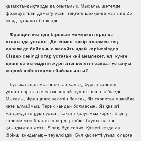
қазақстандықтарды да оқытамыз. Мысалы, шетелде
француз тілін дамыту үшін, теңгеге шаққанда жылына 25
млрд. қаражат бөлінеді.
– Франция кезінде бірнеше мемлекеттерді өз
отарында ұстады. Дегенмен, қазір олармен тең
дәрежеде байланыс жасайтындай көрінесіздер.
Сіздер секілді отар ұстаған кей мемлекет, әлі күнге
дейін өз өктемдігін жүргізгісі келетін саясат ұстануы
нендей себептермен байланысты?
– Бұл жағынан келгенде, әр халық, бұрын колония
ұстаған әр ел саясатын қалай жүргізетінін өзі біледі.
Мысалы, Францияға келетін болсақ, біз тарихтан ешқайда
кете алмаймыз. Тарих қандай болмасын, біз қазіргі
жағдайда теңдікті ұстап, сақтап қалуымыз керек. Біздің
колониямыз болған елдердің көбісі Тәуелсіздігіне
қиындықпен жетті. Бірақ, бұл тарих. Қазіргі кезде ең
бірінші құндылық – тәуелсіздік. Бұл қасиетті ұғым: оларға