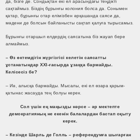
да, бізге де. Сондықтан екі ел арасындағы теңдікті
сақтаймыз. Біздің бұрынғы колония болса да. Сонымен
қатар, бұрынғы отар елімізбен әрқашанда саяси да,
мәдени де болсын байланысты сақтап қалуға тырысамыз.
Бұрынғы отаршыл елдердің саясатына біз жауап бере
алмаймыз.
– Өз өктемдігін жүргізгісі келетін саясатты
ұстанатындар XXI-­ғасырда ұзаққа бармайды.
Келісесіз бе?
– Иә, алысқа бармайды. Мысалы, екі ел өзара қарым­-
қатынас жасауда тең болуы керек.
Сол үшін ең маңызды нәрсе – әр мектепте
демократияның не екенін балалардан бастап оқыту
керек.
– Кезінде Шарль де Голль – референдумға шығарған