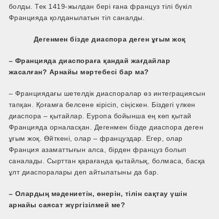
болды. Тек 1419-жылдан бері ғана француз тілі бүкіл
Францияда қолданылатын тіл саналды.
Дегенмен бізде диаспора деген ұғым жоқ
– Францияда диаспораға қандай жағдайлар
жасалған? Арнайы мәртебесі бар ма?
– Франциядағы шетелдік диаспоралар өз интеграциясын
тапқан. Қоғамға белсене кірісіп, сіңіскен. Біздегі үлкен
диаспора – қытайлар. Еуропа бойынша ең көп қытай
Францияда орналасқан. Дегенмен бізде диаспора деген
ұғым жоқ. Өйткені, олар – француздар. Егер, олар
Франция азаматтығын алса, бірден француз болып
саналады. Сырттан қарағанда қытайлық, болмаса, басқа
ұлт диаспоралары деп айтылатыны да бар.
– Олардың мәдениетін, өнерін, тілін сақтау үшін
арнайы саясат жүргізілмей ме?