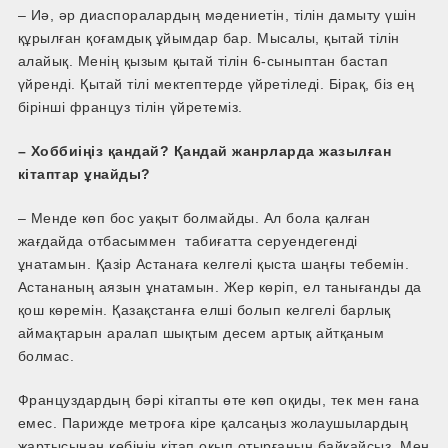
– Иә, әр диаспоралардың мәдениетін, тілін дамыту үшін
құрылған қоғамдық ұйымдар бар. Мысалы, қытай тілін
алайық. Менің қызым қытай тілін 6-сыныптан бастап
үйренді. Қытай тілі мектептерде үйретіледі. Бірақ, біз ең
бірінші француз тілін үйретеміз.
– Хоббиіңіз қандай? Қандай жанрларда жазылған
кітаптар ұнайды?
– Менде көп бос уақыт болмайды. Ал бола қалған
жағдайда отбасыммен табиғатта серуендегенді
ұнатамын. Қазір Астанаға келгелі қыста шаңғы тебемін.
Астананың аязын ұнатамын. Жер көріп, ел танығанды да
қош көремін. Қазақстанға елші болып келгелі барлық
аймақтарын аралап шықтым десем артық айтқаным
болмас.
Француздардың бәрі кітапты өте көп оқиды, тек мен ғана
емес. Парижде метроға кіре қалсаңыз жолаушылардың
жартысынан көбінің кітап оқып отырғанын байқайсыз. Мен