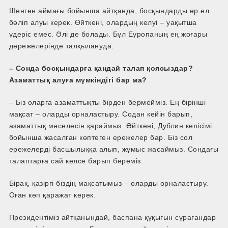
Шенген аймағы бойынша айтқанда, босқындарды әр ел
бөліп алуы керек. Өйткені, олардың келуі – уақытша
үдеріс емес. Әлі де болады. Бұл Еуропаның ең жоғары
дәрежелерінде талқылануда.
– Сонда босқындарға қандай талап қоясыздар?
Азаматтық алуға мүмкіндігі бар ма?
– Біз оларға азаматтықты бірден бермейміз. Ең бірінші
мақсат – оларды орналастыру. Содан кейін барып,
азаматтық мәселесін қараймыз. Өйткені, Дублин келісімі
бойынша жасалған көптеген ережелер бар. Біз сол
ережелерді басшылыққа алып, жұмыс жасаймыз. Сондағы
талаптарға сай келсе барып береміз.
Бірақ, қазіргі біздің мақсатымыз – оларды орналастыру.
Оған көп қаражат керек.
Президентіміз айтқанындай, баспана құқығын сұрағандар