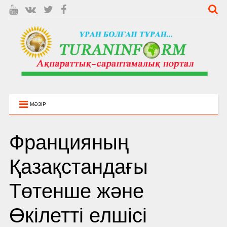
МӘЗІР
Францияның
Қазақстандағы
Төтенше және
Өкілетті елшісі