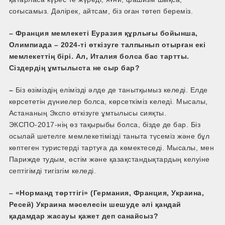
соғысамыз. Дәлірек, айтсам, біз оған төтеп береміз.
– Франция мемлекеті Еуразия құрлығы бойынша,
Олимпиада – 2024-ті өткізуге талпынып отырған екі
мемлекеттің бірі. Ал, Италия болса бас тартты.
Сіздердің ұмтылыста не сыр бар?
–
Біз өзіміздің елімізді әлде де танытқымыз келеді. Елде
көрсететін дүниелер болса, көрсеткіміз келеді. Мысалы,
Астананың Экспо өткізуге ұмтылысы сияқты.
ЭКСПО­-2017-нің өз тақырыбы болса, бізде де бар. Біз
осылай шетелге мемлекетімізді таныта түсеміз және бұл
көптеген туристерді тартуға да көмектеседі. Мысалы, мен
Парижде тудым, өстім және қазақстандықтардың келуіне
септігімді тигізгім келеді.
– «Норманд төрттігі» (Германия, Франция, Украина,
Ресей) Украина мәселесін шешуде әлі қандай
қадамдар жасауы қажет деп санайсыз?