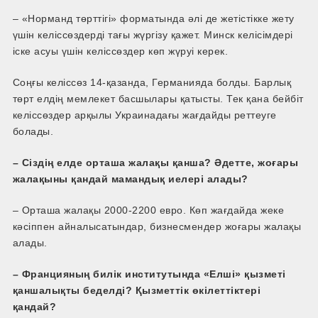
– «Норманд төрттігі» форматында әлі де жетістікке жету
үшін келіссөздерді тағы жүргізу қажет. Минск келісімдері
іске асуы үшін келіссөздер көп жүруі керек.
Соңғы келіссөз 14-қазанда, Германияда болды. Барлық
төрт елдің мемлекет басшылары қатысты. Тек қана бейбіт
келіссөздер арқылы Украинадағы жағдайды реттеуге
болады.
– Сіздің елде орташа жалақы қанша? Әдетте, жоғары
жалақыны қандай мамандық иелері алады?
– Орташа жалақы 2000-2200 евро. Көп жағдайда жеке
кәсіппен айналысатындар, бизнесмендер жоғары жалақы
алады.
– Францияның билік институтында «Елші» қызметі
қаншалықты беделді? Қызметтік өкілеттіктері
қандай?