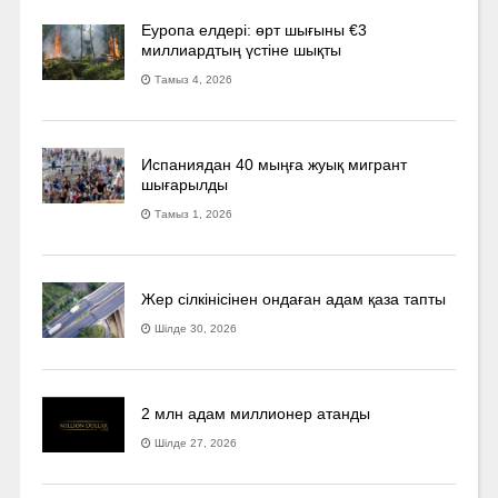
Еуропа елдері: өрт шығыны €3
миллиардтың үстіне шықты
Тамыз 4, 2026
Испаниядан 40 мыңға жуық мигрант
шығарылды
Тамыз 1, 2026
Жер сілкінісінен ондаған адам қаза тапты
Шілде 30, 2026
2 млн адам миллионер атанды
Шілде 27, 2026