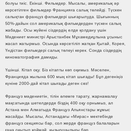
болуы тиіс. Екінші. Фильмдер. Мысалы, америкалық әр
көрсетілген фильмдер Францияға салық төлейді. Түскен
салықтан француз фильмдері шығарылуда. Шығынның
50%-дайын сол америкалық фильмдерден түскен салық
жабады. Осы жүйені сіздердің елде қолдану үшін
Мәдениет министрі Арыстанбек Мұхамедиұлына ұсыныс
жасап жатырмыз. Осында көрсетіліп жатқан Қытай, Корея,
Үндістан фильмдері салық төлеуі керек. Сонда сіздердің
киноматография дамиды.
Үшінші. Кітап оқу. Біз кітапты көп оқимыз. Мәселен,
Францияда жылына 600 мың кітап шығады! Бұл дегеніңіз
күніне 2000-дай кітап шығады деген сөз!
Француз мәдениетін, тілін әлемге тарату, жарнамалау
мақсатында шетелдерде біздің 400 оқу орнымыз, ал
Астана мен Алматыда Француз Альянстары жұмыс
жасайды. Мысалы, Астанадағы «Мирас» мектебінде
француз секциясы бар, сол жерде француз балаларын
ғана оқытып қоймай, қызығушылығы бар