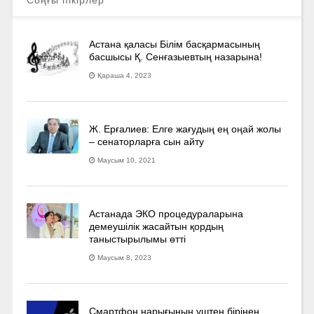
Астана қаласы Білім басқармасының
басшысы Қ. Сенғазыевтың назарына!
Қараша 4, 2023
Ж. Ерғалиев: Елге жағудың ең оңай жолы
– сенаторларға сын айту
Маусым 10, 2021
Астанада ЭКО процедураларына
демеушілік жасайтын қордың
таныстырылымы өтті
Маусым 8, 2023
Смартфон нарығының үштен бірінен