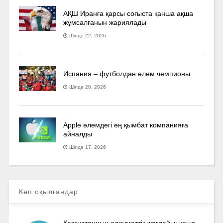
АҚШ Иранға қарсы соғыста қанша ақша
жұмсалғанын жариялады
Шілде 22, 2026
Испания – футболдан әлем чемпионы
Шілде 20, 2026
Apple әлемдегі ең қымбат компанияға
айналды
Шілде 17, 2026
Көп оқылғандар
Қазақстанның әлеуметтік жағдайы: кеше,