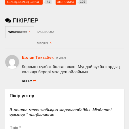
халықаралық саясат
экономика
41
105
ПІКІРЛЕР
FACEBOOK:
WORDPRESS:
1
DISQUS:
0
Ерлан Тоқтабек
9 years
Керемет сұхбат болған екен! Мүндай сұхбаттардың
халыққа берері мол деп ойлаймын.
REPLY
Пікір үстеу
Э-пошта мекенжайыңыз жарияланбайды.
Міндетті
өрістер
*
таңбаланған
Пікір
*