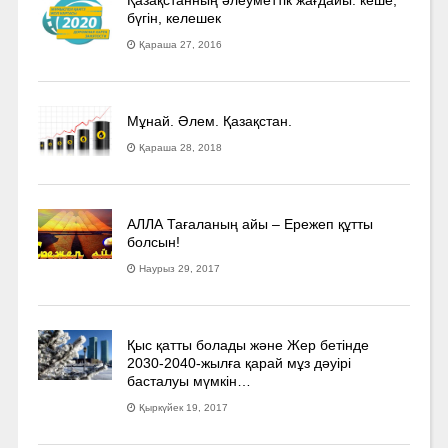
бүгін, келешек
Қараша 27, 2016
Мұнай. Әлем. Қазақстан.
Қараша 28, 2018
АЛЛА Тағаланың айы – Ережеп құтты
болсын!
Наурыз 29, 2017
Қыс қатты болады және Жер бетінде
2030-2040­-жылға қарай мұз дәуірі
басталуы мүмкін…
Қыркүйек 19, 2017