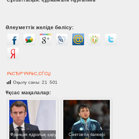
Сұхбаттасқан: Құрманғали Нұрғалиев
Әлеуметтік желіде бөлісу:
РќСЂР°РІРёС‚СЃСЏ
Оқылу саны:
21 501
Ұқсас мақалалар:
Франция ядролық қару
Сметовтің бапкері: