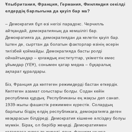
Ұлыбритания, Франция, Германия, Финляндия секілді
елдердің барлығына да қауіп бар ма?
– Демократия бұл өзі негізі парадокс. Черчилль
айтқандай, демократияның да кемшілігі бар.
Демократияға да, демократиядан да келетін қауіп бар.
Іштен де, сырттан да болатын факторлар өзінің әсерін
тигізбей қоймайды. Демократияда басты ролді
ойнайтындар – қоғамдық институттар, үкіметтік емес
ұйымдар (ҮЕҰ), сонымен қатар медиа – бұқаралық
ақпарат құралдары.
Біз, Франция да көптеген режимдерді бастан өткердік.
Көптеген азамат соғыстары болды. Содан кейін
республика құрдық. Республиканы ең жақсы деп санап.
1939­-жылы фашистік режиммен күрестік. Солардың
барлығы біздің елдің республикаға, демократияға деген
көзқарасын білдіреді. Демократия кішкене әлсіздеу болуы
мүмкін. Бірақ, ол бәрібір жеңеді. Демократиямен
қатарласа күрес те жүреді, яғни, фашизм шықса,