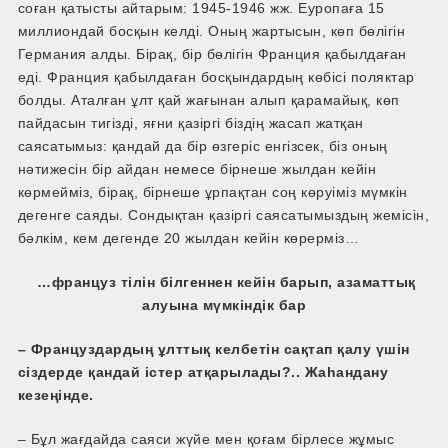
соған қатысты айтарым: 1945-1946 жж. Еуропаға 15
миллиондай босқын келді. Оның жартысын, көп бөлігін
Германия алды. Бірақ, бір бөлігін Франция қабылдаған
еді. Франция қабылдаған босқындардың көбісі поляктар
болды. Аталған ұлт қай жағынан алып қарамайық, көп
пайдасын тигізді, яғни қазіргі біздің жасап жатқан
саясатымыз: қандай да бір өзгеріс енгізсек, біз оның
нәтижесін бір айдан немесе бірнеше жылдан кейін
көрмейміз, бірақ, бірнеше ұрпақтан соң көруіміз мүмкін
дегенге саяды. Сондықтан қазіргі саясатымыздың жемісін,
бәлкім, кем дегенде 20 жылдан кейін көрерміз…
…француз тілін білгеннен кейін барып, азаматтық
алуына мүмкіндік бар
– Француздардың ұлттық келбетін сақтап қалу үшін
сіздерде қандай істер атқарылады?.. Жаһандану
кезеңінде.
– Бұл жағдайда саяси жүйе мен қоғам бірлесе жұмыс