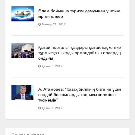
Әлем бойынша туризм дамуынан үштікке
кірген елдер
Мамыр 21, 2017
Қытай порталы: қыздары қытайлық жігітке
тұрмысқа шығуды армандайтын елдердің
ондығы
Қазан 5, 2017
А. Атамбаев: “Қазақ билігінің бізге не үшін
сондай басшыларды таңғысы келетінін
түсінемін”
Қазан 7, 2017
Соңғы пікірлер