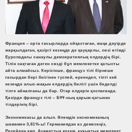
Франция – орта ғасырларда ойқастаған, жаңа дәуірде
жарқылдаған, қазіргі кезеңде де қауқарлы, сөзі өтімді
Еуропадағы санаулы демократиялық елдердің бірі.
Тілін сақтаған деген сөзді бұл мемлекетке қатысты
айта алмайсыз. Керісінше, француз тілі бірнеше
ғасырдан бері биігінен түспей, өркендеп, тіпті кей
кезеңде алыс-­жақын елдердің билігі үшін беделді
тілге айналғаны да бар. Отар елдерін қоспағанда.
Қазірде француз тілі – БҰҰ-­ның қарым-­қатынас
тілдерінің бірі.
Экономикасы да алып. Әлемдік экономиканың
шамамен 3,81%-ы! Германиядан аз демесеңіз,
Ресейден көп. Азаматтық қоғам, құқықтық мемлекет