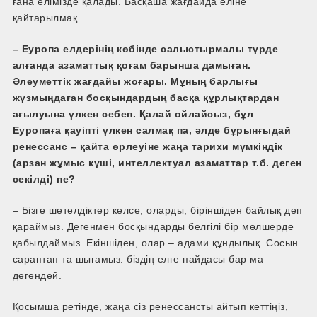
ғана елімізде қалады. Басқаша жағдайда еліне
қайтарылмақ.
– Еуропа елдерінің көбінде салыстырмалы түрде
алғанда азаматтық қоғам барынша дамыған.
Әлеуметтік жағдайы жоғары. Мұның барлығы
жүзмыңдаған босқындардың басқа құрлықтардан
ағылуына үлкен себеп. Қалай ойлайсыз, бұл
Еуропаға қауіпті үлкен салмақ па, әлде бұрынғыдай
ренессанс – қайта өрлеуіне жаңа тарихи мүмкіндік
(арзан жұмыс күші, интеллектуал азаматтар т.б. деген
секілді) пе?
– Бізге шетелдіктер келсе, оларды, біріншіден байлық деп
қараймыз. Дегенмен босқындарды белгілі бір мөлшерде
қабылдаймыз. Екіншіден, олар – адами құндылық. Сосын
сараптап та шығамыз: біздің елге пайдасы бар ма
дегендей.
Қосымша ретінде, жаңа сіз ренессансты айтып кеттіңіз,