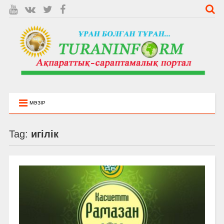
МӘЗІР
Tag:
игілік