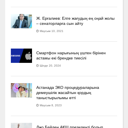
Ж. Ерғалиев: Елге жағудың ең оңай жолы
– сенаторларға сын айту
Маусым 10, 2021
Смартфон нарығының үштен бірінен
астамы екі брендке тиесілі
Шілде 20, 2024
Астанада ЭКО процедураларына
демеушілік жасайтын қордың
таныстырылымы өтті
Маусым 8, 2023
Джо Байден АҚШ президенті болып