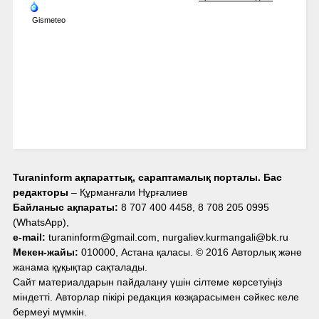
Gismeteo
Turaninform ақпараттық, сараптамалық порталы. Бас
редакторы
– Құрманғали Нұрғалиев
Байланыс ақпараты:
8 707 400 4458, 8 708 205 0995
(WhatsApp),
e-mail:
turaninform@gmail.com, nurgaliev.kurmangali@bk.ru
Мекен-жайы:
010000, Астана қаласы. © 2016 Авторлық және
жанама құқықтар сақталады.
Сайт материалдарын пайдалану үшін сілтеме көрсетуіңіз
міндетті. Авторлар пікірі редакция көзқарасымен сәйкес келе
бермеуі мүмкін.