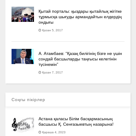
Қытай порталы: қыздары қытайлық жігітке
тұрмысқа шығуды армандайтын елдердің
ондығы
Қазан 5, 2017
А. Атамбаев: “Қазақ билігінің бізге не үшін
сондай басшыларды таңғысы келетінін
түсінемін”
Қазан 7, 2017
Соңғы пікірлер
Астана қаласы Білім басқармасының
басшысы Қ. Сенғазыевтың назарына!
Қараша 4, 2023