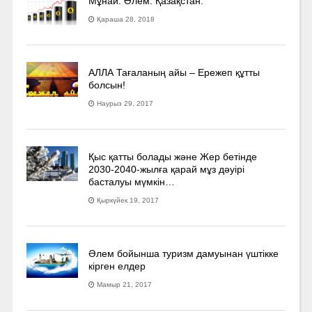
Мұнай. Әлем. Қазақстан.
Қараша 28, 2018
АЛЛА Тағаланың айы – Ережеп құтты
болсын!
Наурыз 29, 2017
Қыс қатты болады және Жер бетінде
2030-2040­-жылға қарай мұз дәуірі
басталуы мүмкін…
Қыркүйек 19, 2017
Әлем бойынша туризм дамуынан үштікке
кірген елдер
Мамыр 21, 2017