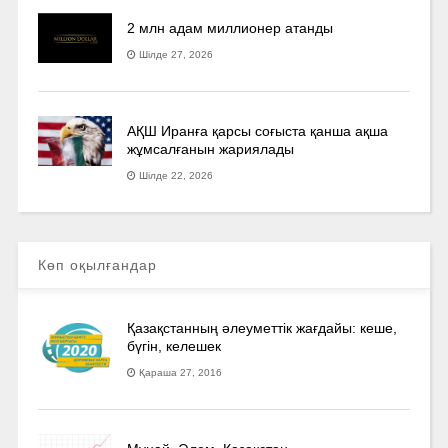
2 млн адам миллионер атанды
Шілде 27, 2026
АҚШ Иранға қарсы соғыста қанша ақша
жұмсалғанын жариялады
Шілде 22, 2026
Көп оқылғандар
Қазақстанның әлеуметтік жағдайы: кеше,
бүгін, келешек
Қараша 27, 2016