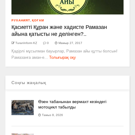
РУХАНИЯТ
,
ҚОҒАМ
Қасиетті Құран және хадисте Рамазан
айына қатысты не делінген?..
TuranInform KZ
0
Мамыр 27, 2017
Қадірлі мұсылман бауырлар, Рамазан айы құтты болсын!
Рамазанға аман-­е...
Толығырақ оқу
Соңғы жаңалық
Өзен табанынан вермахт кезіндегі
мотоцикл табылды
Тамыз 8, 2026