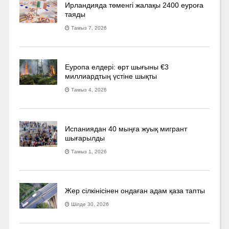
Ирландияда төменгі жалақы 2400 еуроға
таяды
Тамыз 7, 2026
Еуропа елдері: өрт шығыны €3
миллиардтың үстіне шықты
Тамыз 4, 2026
Испаниядан 40 мыңға жуық мигрант
шығарылды
Тамыз 1, 2026
Жер сілкінісінен ондаған адам қаза тапты
Шілде 30, 2026