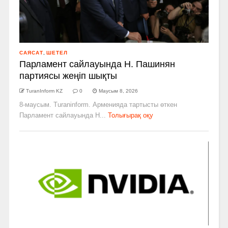
САЯСАТ
,
ШЕТЕЛ
Парламент сайлауында Н. Пашинян
партиясы жеңіп шықты
TuranInform KZ
0
Маусым 8, 2026
8-маусым. Turaninform. Арменияда тартысты өткен
Парламент сайлауында Н...
Толығырақ оқу