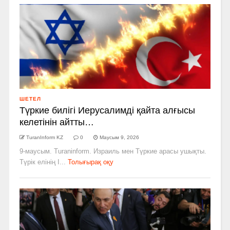
ШЕТЕЛ
Түркие билігі Иерусалимді қайта алғысы
келетінін айтты…
TuranInform KZ
0
Маусым 9, 2026
9-маусым. Turaninform. Израиль мен Түркие арасы ушықты.
Түрік елінің І...
Толығырақ оқу