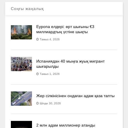
Соңғы жаңалық
Еуропа елдері: өрт шығыны €3
миллиардтың үстіне шықты
Тамыз 4, 2026
Испаниядан 40 мыңға жуық мигрант
шығарылды
Тамыз 1, 2026
Жер сілкінісінен ондаған адам қаза тапты
Шілде 30, 2026
2 млн адам миллионер атанды