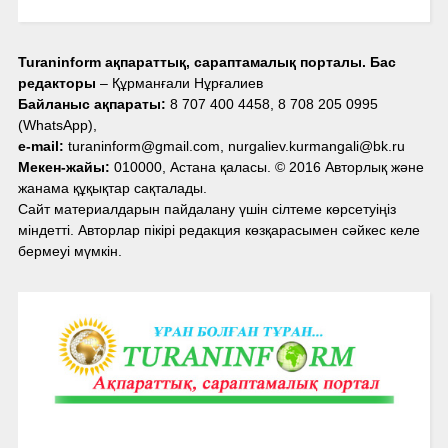
Turaninform ақпараттық, сараптамалық порталы. Бас
редакторы
– Құрманғали Нұрғалиев
Байланыс ақпараты:
8 707 400 4458, 8 708 205 0995
(WhatsApp),
e-mail:
turaninform@gmail.com, nurgaliev.kurmangali@bk.ru
Мекен-жайы:
010000, Астана қаласы. © 2016 Авторлық және
жанама құқықтар сақталады.
Сайт материалдарын пайдалану үшін сілтеме көрсетуіңіз
міндетті. Авторлар пікірі редакция көзқарасымен сәйкес келе
бермеуі мүмкін.