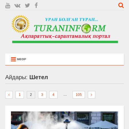
МӘЗІР
Айдары:
Шетел
…
1
2
3
4
105