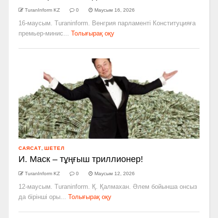
TuranInform KZ
0
Маусым 16, 2026
16-маусым. Turaninform. Венгрия парламенті Конституцияға
премьер-минис...
Толығырақ оқу
САЯСАТ
,
ШЕТЕЛ
И. Маск – тұңғыш триллионер!
TuranInform KZ
0
Маусым 12, 2026
12-маусым. Turaninform. Қ. Қалмахан. Әлем бойынша онсыз
да бірінші оры...
Толығырақ оқу