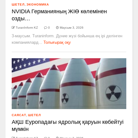
ШЕТЕЛ
,
ЭКОНОМИКА
NVIDIA Германияның ЖІӨ көлемінен
озды…
TuranInform KZ
0
Маусым 3, 2026
3-маусым. Turaninform. Дүние жүзі бойынша ең ірі делінген
компаниялард...
Толығырақ оқу
САЯСАТ
,
ШЕТЕЛ
АҚШ Еуропадағы ядролық қаруын көбейтуі
мүмкін