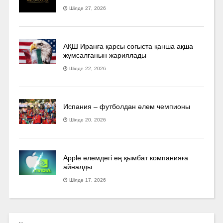
Шілде 27, 2026
АҚШ Иранға қарсы соғыста қанша ақша
жұмсалғанын жариялады
Шілде 22, 2026
Испания – футболдан әлем чемпионы
Шілде 20, 2026
Apple әлемдегі ең қымбат компанияға
айналды
Шілде 17, 2026