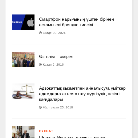
Смартфон нарығының үштен бірінен
астамы екі брендке тиесілі
Шілде 20, 2024
Өз тілім – өмірім
Қазан 6, 2016
Адвокаттық қызметпен айналысуға үмiткер
адамдарға аттестаттау жүргізудің негізгі
қағидалары
Желтоқсан 25, 2018
СҰХБАТ
Шерхан Мұртаза, жазушы, қоғам