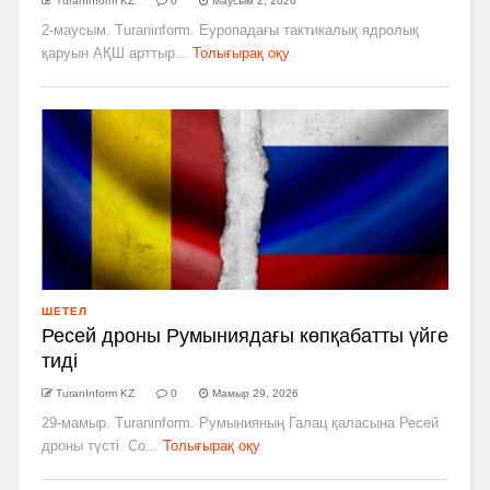
TuranInform KZ
0
Маусым 2, 2026
2-маусым. Turaninform. Еуропадағы тактикалық ядролық
қаруын АҚШ арттыр...
Толығырақ оқу
ШЕТЕЛ
Ресей дроны Румыниядағы көпқабатты үйге
тиді
TuranInform KZ
0
Мамыр 29, 2026
29-мамыр. Turaninform. Румынияның Галац қаласына Ресей
дроны түсті. Со...
Толығырақ оқу