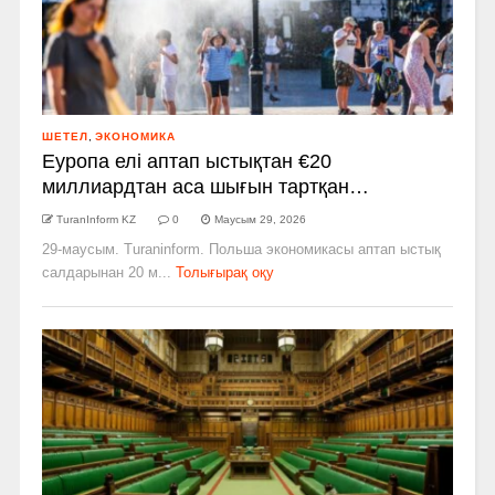
ШЕТЕЛ
,
ЭКОНОМИКА
Еуропа елі аптап ыстықтан €20
миллиардтан аса шығын тартқан…
TuranInform KZ
0
Маусым 29, 2026
29-маусым. Turaninform. Польша экономикасы аптап ыстық
салдарынан 20 м...
Толығырақ оқу