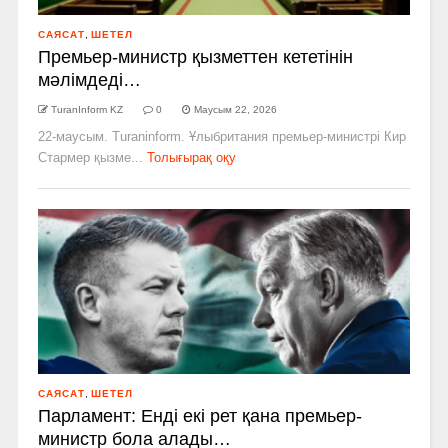
САЯСАТ
,
ШЕТЕЛ
Премьер-министр қызметтен кететінін
мәлімдеді…
TuranInform KZ
0
Маусым 22, 2026
22-маусым. Turaninform. Ұлыбритания премьер-министрі Кир
Стармер қызме...
Толығырақ оқу
САЯСАТ
,
ШЕТЕЛ
Парламент: Енді екі рет қана премьер-
министр бола алады…