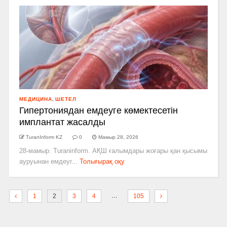
МЕДИЦИНА
,
ШЕТЕЛ
Гипертониядан емдеуге көмектесетін
имплантат жасалды
TuranInform KZ
0
Мамыр 28, 2026
28-мамыр. Turaninform. АҚШ ғалымдары жоғары қан қысымы
ауруынан емдеуг...
Толығырақ оқу
…
1
2
3
4
105