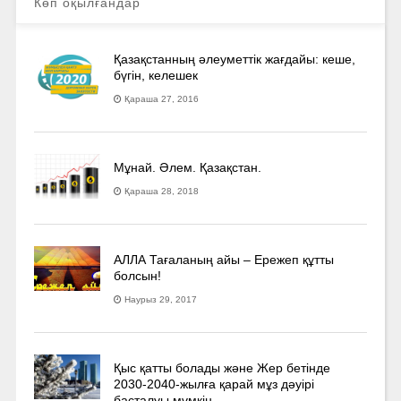
Көп оқылғандар
Қазақстанның әлеуметтік жағдайы: кеше,
бүгін, келешек
Қараша 27, 2016
Мұнай. Әлем. Қазақстан.
Қараша 28, 2018
АЛЛА Тағаланың айы – Ережеп құтты
болсын!
Наурыз 29, 2017
Қыс қатты болады және Жер бетінде
2030-2040­-жылға қарай мұз дәуірі
басталуы мүмкін…