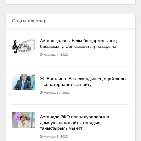
Соңғы пікірлер
Астана қаласы Білім басқармасының
басшысы Қ. Сенғазыевтың назарына!
Қараша 4, 2023
Ж. Ерғалиев: Елге жағудың ең оңай жолы
– сенаторларға сын айту
Маусым 10, 2021
Астанада ЭКО процедураларына
демеушілік жасайтын қордың
таныстырылымы өтті
Маусым 8, 2023