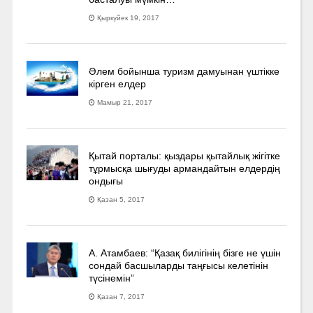
Қыркүйек 19, 2017
Әлем бойынша туризм дамуынан үштікке
кірген елдер
Мамыр 21, 2017
Қытай порталы: қыздары қытайлық жігітке
тұрмысқа шығуды армандайтын елдердің
ондығы
Қазан 5, 2017
А. Атамбаев: “Қазақ билігінің бізге не үшін
сондай басшыларды таңғысы келетінін
түсінемін”
Қазан 7, 2017