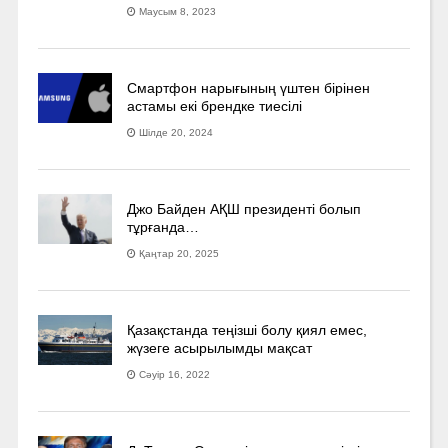
Маусым 8, 2023
Смартфон нарығының үштен бірінен
астамы екі брендке тиесілі
Шілде 20, 2024
Джо Байден АҚШ президенті болып
тұрғанда…
Қаңтар 20, 2025
Қазақстанда теңізші болу қиял емес,
жүзеге асырылымды мақсат
Сәуір 16, 2022