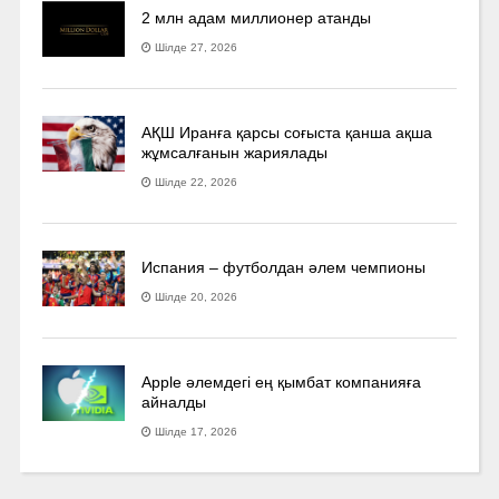
2 млн адам миллионер атанды
Шілде 27, 2026
АҚШ Иранға қарсы соғыста қанша ақша
жұмсалғанын жариялады
Шілде 22, 2026
Испания – футболдан әлем чемпионы
Шілде 20, 2026
Apple әлемдегі ең қымбат компанияға
айналды
Шілде 17, 2026