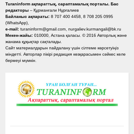
Turaninform ақпараттық, сараптамалық порталы. Бас
редакторы
– Құрманғали Нұрғалиев
Байланыс ақпараты:
8 707 400 4458, 8 708 205 0995
(WhatsApp),
e-mail:
turaninform@gmail.com, nurgaliev.kurmangali@bk.ru
Мекен-жайы:
010000, Астана қаласы. © 2016 Авторлық және
жанама құқықтар сақталады.
Сайт материалдарын пайдалану үшін сілтеме көрсетуіңіз
міндетті. Авторлар пікірі редакция көзқарасымен сәйкес келе
бермеуі мүмкін.