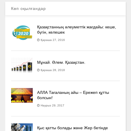
Көп оқылғандар
Қазақстанның әлеуметтік жағдайы: кеше,
бүгін, келешек
Қараша 27, 2016
Мұнай. Әлем. Қазақстан.
Қараша 28, 2018
АЛЛА Тағаланың айы – Ережеп құтты
болсын!
Наурыз 29, 2017
Қыс қатты болады және Жер бетінде