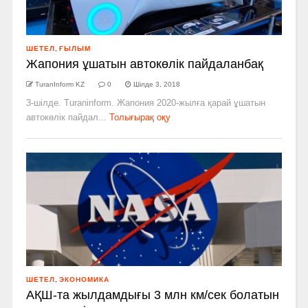
ШЕТЕЛ
,
ҒЫЛЫМ
Жапония ұшатын автокөлік пайдаланбақ
TuranInform KZ
0
Шілде 3, 2018
3-шілде. Turaninform. Жапония 2020-жылға қарай ұшатын
автокөлік пайдал...
Толығырақ оқу
ШЕТЕЛ
,
ЭКОНОМИКА
АҚШ­-та жылдамдығы 3 млн км/сек болатын