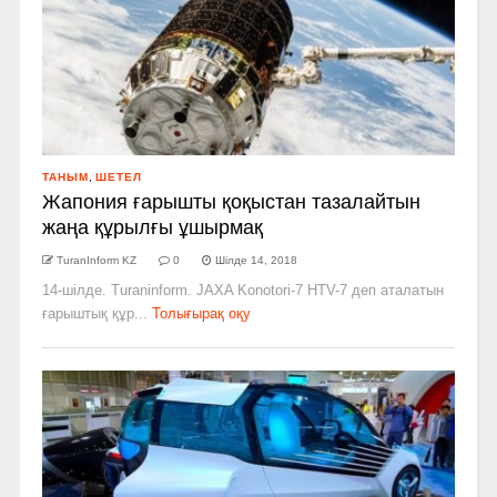
ТАНЫМ
,
ШЕТЕЛ
Жапония ғарышты қоқыстан тазалайтын
жаңа құрылғы ұшырмақ
TuranInform KZ
0
Шілде 14, 2018
14-шілде. Turaninform. JAXA Konotori-7 HTV-7 деп аталатын
ғарыштық құр...
Толығырақ оқу