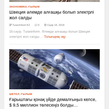
ЭКОНОМИКА
,
ҒЫЛЫМ
Швеция әлемде алғашқы болып электрлі
жол салды
TuranInform KZ
0
Сәуір 16, 2018
16-сәуір. Turaninform. Әлемде алғашқы болып Швеция
электрлі жол салды....
Толығырақ оқу
ШЕТЕЛ
,
ҒЫЛЫМ
Ғарыштағы қонақ үйде демалғыңыз келсе,
$ 9,5 миллион төлесеңіз болды…