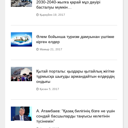
2030-2040­-жылға қарай мұз дәуірі
басталуы мүмкін…
Қыркүйек 19, 2017
Әлем бойынша туризм дамуынан үштікке
кірген елдер
Мамыр 21, 2017
Қытай порталы: қыздары қытайлық жігітке
тұрмысқа шығуды армандайтын елдердің
ондығы
Қазан 5, 2017
А. Атамбаев: “Қазақ билігінің бізге не үшін
сондай басшыларды таңғысы келетінін
түсінемін”