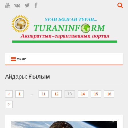
МӘЗІР
Айдары:
Ғылым
…
1
11
12
13
14
15
16