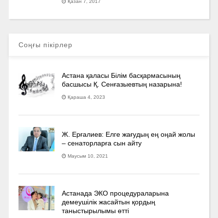
Қазан 7, 2017
Соңғы пікірлер
Астана қаласы Білім басқармасының
басшысы Қ. Сенғазыевтың назарына!
Қараша 4, 2023
Ж. Ерғалиев: Елге жағудың ең оңай жолы
– сенаторларға сын айту
Маусым 10, 2021
Астанада ЭКО процедураларына
демеушілік жасайтын қордың
таныстырылымы өтті