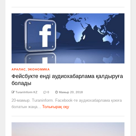
АРАЛАС
,
ЭКОНОМИКА
Фейсбукте енді аудиохабарлама қалдыруға
болады
TuranInform KZ
0
Мамыр 20, 2018
20-мамыр. Turaninform. Facebook-те аудиохабарлама қоюға
болатын жаңа...
Толығырақ оқу