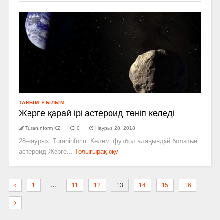
ТАНЫМ
,
ҒЫЛЫМ
Жерге қарай ірі астероид төніп келеді
TuranInform KZ
0
Наурыз 28, 2018
28-наурыз. Turaninform. Көлемі футбол алаңындай болатын
астероид Жерге...
Толығырақ оқу
…
1
11
12
13
14
15
16