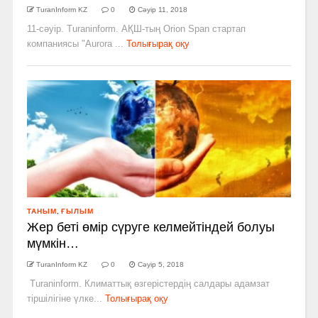
TuranInform KZ
0
Сәуір 11, 2018
11-сәуір. Turaninform. АҚШ­-тың Orion Span стартап
компаниясы "Aurora ...
Толығырақ оқу
ТАНЫМ
,
ҒЫЛЫМ
Жер беті өмір сүруге келмейтіндей болуы
мүмкін…
TuranInform KZ
0
Сәуір 5, 2018
Turaninform. Климаттық өзгерістердің салдары адамзат
тіршілігіне үлке...
Толығырақ оқу