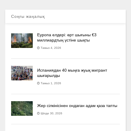
Соңғы жаңалық
Еуропа елдері: өрт шығыны €3
миллиардтың үстіне шықты
Тамыз 4, 2026
Испаниядан 40 мыңға жуық мигрант
шығарылды
Тамыз 1, 2026
Жер сілкінісінен ондаған адам қаза тапты
Шілде 30, 2026