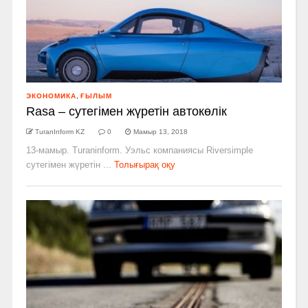
ЭКОНОМИКА
,
ҒЫЛЫМ
Rasa – сутегімен жүретін автокөлік
TuranInform KZ
0
Мамыр 13, 2018
13-мамыр. Turaninform. Уэльс компаниясы Riversimple
сутегімен жүретін ...
Толығырақ оқу