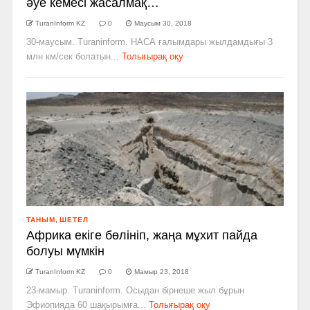
әуе кемесі жасалмақ…
TuranInform KZ
0
Маусым 30, 2018
30-маусым. Turaninform. НАСА ғалымдары жылдамдығы 3
млн км/сек болатын...
Толығырақ оқу
ТАНЫМ
,
ШЕТЕЛ
Африка екіге бөлініп, жаңа мұхит пайда
болуы мүмкін
TuranInform KZ
0
Мамыр 23, 2018
23-мамыр. Turaninform. Осыдан бірнеше жыл бұрын
Эфиопияда 60 шақырымға...
Толығырақ оқу