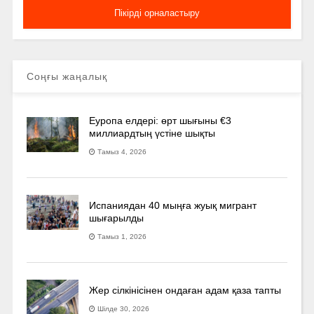
Соңғы жаңалық
Еуропа елдері: өрт шығыны €3
миллиардтың үстіне шықты
Тамыз 4, 2026
Испаниядан 40 мыңға жуық мигрант
шығарылды
Тамыз 1, 2026
Жер сілкінісінен ондаған адам қаза тапты
Шілде 30, 2026