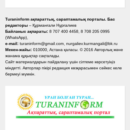
Turaninform ақпараттық, сараптамалық порталы. Бас
редакторы
– Құрманғали Нұрғалиев
Байланыс ақпараты:
8 707 400 4458, 8 708 205 0995
(WhatsApp),
e-mail:
turaninform@gmail.com, nurgaliev.kurmangali@bk.ru
Мекен-жайы:
010000, Астана қаласы. © 2016 Авторлық және
жанама құқықтар сақталады.
Сайт материалдарын пайдалану үшін сілтеме көрсетуіңіз
міндетті. Авторлар пікірі редакция көзқарасымен сәйкес келе
бермеуі мүмкін.