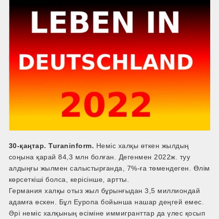
30-қаңтар. Turaninform.
Неміс халқы өткен жылдың
соңына қарай 84,3 млн болған. Дегенмен 2022ж. туу
алдыңғы жылмен салыстырғанда, 7%-ға төмендеген. Өлім
көрсеткіші болса, кер­ісінше, артты.
Германия халқы отыз жыл бұрынғыдан 3,5 миллиондай
адамға өскен. Бұл Еуропа бойынша нашар деңгей емес.
Әрі неміс халқының өсіміне иммигранттар да үлес қосып