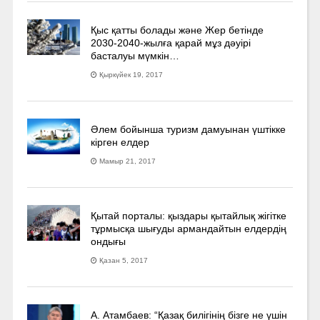
Қыс қатты болады және Жер бетінде
2030-2040­-жылға қарай мұз дәуірі
басталуы мүмкін…
Қыркүйек 19, 2017
Әлем бойынша туризм дамуынан үштікке
кірген елдер
Мамыр 21, 2017
Қытай порталы: қыздары қытайлық жігітке
тұрмысқа шығуды армандайтын елдердің
ондығы
Қазан 5, 2017
А. Атамбаев: “Қазақ билігінің бізге не үшін