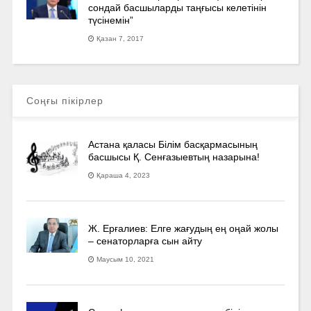
сондай басшыларды таңғысы келетінін
түсінемін”
Қазан 7, 2017
Соңғы пікірлер
Астана қаласы Білім басқармасының
басшысы Қ. Сенғазыевтың назарына!
Қараша 4, 2023
Ж. Ерғалиев: Елге жағудың ең оңай жолы
– сенаторларға сын айту
Маусым 10, 2021