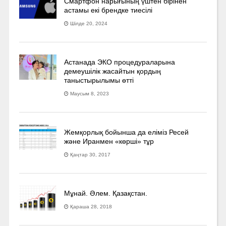
Смартфон нарығының үштен бірінен
астамы екі брендке тиесілі
Шілде 20, 2024
Астанада ЭКО процедураларына
демеушілік жасайтын қордың
таныстырылымы өтті
Маусым 8, 2023
Жемқорлық бойынша да еліміз Ресей
және Иранмен «көрші» тұр
Қаңтар 30, 2017
Мұнай. Әлем. Қазақстан.
Қараша 28, 2018