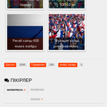
барады
ТОП-10 ел
Ресей халқы 600
Франция халқы
мыңға азайды
демографиялық…
Шетел
Германия
неміс халқы
1050
130
1
ПІКІРЛЕР
FACEBOOK:
WORDPRESS:
0
DISQUS:
0