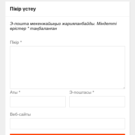
Пікір үстеу
Э-пошта мекенжайыңыз жарияланбайды.
Міндетті
өрістер
*
таңбаланған
Пікір
*
Аты
*
Э-поштасы
*
Веб-сайты