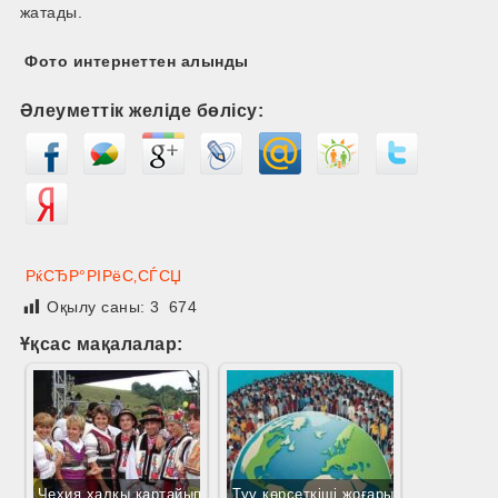
жатады.
Фото интернеттен алынды
Әлеуметтік желіде бөлісу:
РќСЂР°РІРёС‚СЃСЏ
Оқылу саны:
3 674
Ұқсас мақалалар:
Чехия халқы қартайып
Туу көрсеткіші жоғары