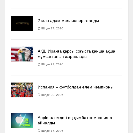
2 млн адам миллионер атанды
Шілде 27, 2026
АҚШ Иранға қарсы соғыста қанша ақша
жұмсалғанын жариялады
Шілде 22, 2026
Испания – футболдан әлем чемпионы
Шілде 20, 2026
Apple әлемдегі ең қымбат компанияға
айналды
Шілде 17, 2026