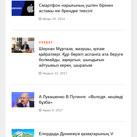
Смартфон нарығының үштен бірінен
астамы екі брендке тиесілі
Шілде 20, 2024
СҰХБАТ
Шерхан Мұртаза, жазушы, қоғам
қайраткері: Құр бөрікті аспанға ата беруге
болмайды, ақиқатын, шындығын
айтуымыз керек, шырағым
Наурыз 12, 2017
А.Лукашенко В.Путинге: «Володя, кешімді
бұзба»
Ақпан 5, 2017
Елордада Дүниежүзі қазақтарының V