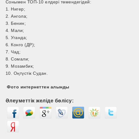
Сонымен ТОП-10 елдері төмендегідей:
1. Нигер;
2. Ангола;
3. Бенин;
4. Мали;
5. Уганда;
6. Конго (ДР);
7. Чад;
8. Сомали;
9. Мозамбик;
10. Оңтүстік Судан.
Фото интернеттен алынды
Әлеуметтік желіде бөлісу: