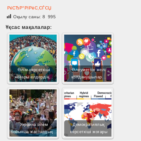
РќСЂР°РІРёС‚СЃСЏ
Оқылу саны:
8 995
Ұқсас мақалалар:
Өлім көрсеткіші
Әлеуметтік желі
жоғары елдердің…
қолданушылар…
Украина әлем
Демократиялық
бойынша жастардың…
көрсеткіші жоғары