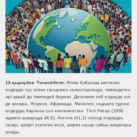
13-қыркүйек. Turaninform.
Әлем бойынша көптеген
елдерде туу, өткен ғасырмен салыстырғанда, төмендеген,
әрі қарай да төмендей бермек. Дегенмен кей елдерде әлі
де жоғары. Әсіресе, Африкада. Мәселен, ондықта тұрған
елдердің барлығы сол континенттен. Тіпті Нигер (1000
адамға шаққанда 46,6), Ангола (41,1) секілді елдердің
халқы, қазіргі есеппен өссе, ширек ғасыр сайын жаңалана
алады.