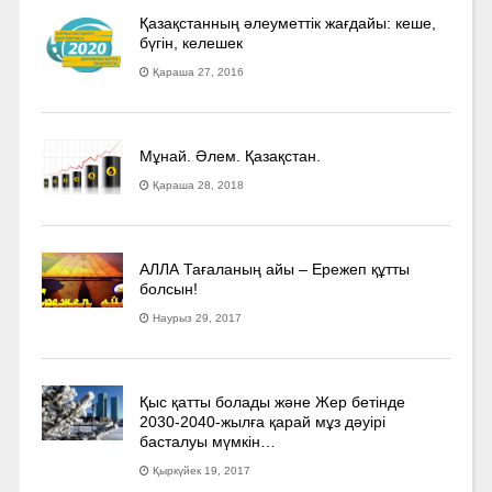
Қазақстанның әлеуметтік жағдайы: кеше,
бүгін, келешек
Қараша 27, 2016
Мұнай. Әлем. Қазақстан.
Қараша 28, 2018
АЛЛА Тағаланың айы – Ережеп құтты
болсын!
Наурыз 29, 2017
Қыс қатты болады және Жер бетінде
2030-2040­-жылға қарай мұз дәуірі
басталуы мүмкін…
Қыркүйек 19, 2017