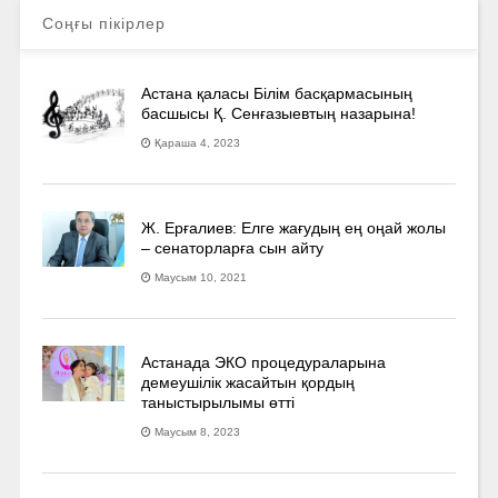
Соңғы пікірлер
Астана қаласы Білім басқармасының
басшысы Қ. Сенғазыевтың назарына!
Қараша 4, 2023
Ж. Ерғалиев: Елге жағудың ең оңай жолы
– сенаторларға сын айту
Маусым 10, 2021
Астанада ЭКО процедураларына
демеушілік жасайтын қордың
таныстырылымы өтті
Маусым 8, 2023