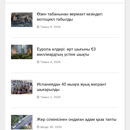
Өзен табанынан вермахт кезіндегі
мотоцикл табылды
Тамыз 8, 2026
Еуропа елдері: өрт шығыны €3
миллиардтың үстіне шықты
Тамыз 4, 2026
Испаниядан 40 мыңға жуық мигрант
шығарылды
Тамыз 1, 2026
Жер сілкінісінен ондаған адам қаза тапты
Шілде 30, 2026