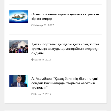
Әлем бойынша туризм дамуынан үштікке
кірген елдер
Мамыр 21, 2017
Қытай порталы: қыздары қытайлық жігітке
тұрмысқа шығуды армандайтын елдердің
ондығы
Қазан 5, 2017
А. Атамбаев: “Қазақ билігінің бізге не үшін
сондай басшыларды таңғысы келетінін
түсінемін”
Қазан 7, 2017