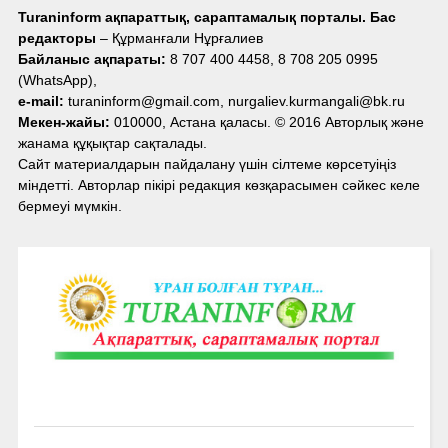
Turaninform ақпараттық, сараптамалық порталы. Бас
редакторы
– Құрманғали Нұрғалиев
Байланыс ақпараты:
8 707 400 4458, 8 708 205 0995
(WhatsApp),
e-mail:
turaninform@gmail.com, nurgaliev.kurmangali@bk.ru
Мекен-жайы:
010000, Астана қаласы. © 2016 Авторлық және
жанама құқықтар сақталады.
Сайт материалдарын пайдалану үшін сілтеме көрсетуіңіз
міндетті. Авторлар пікірі редакция көзқарасымен сәйкес келе
бермеуі мүмкін.