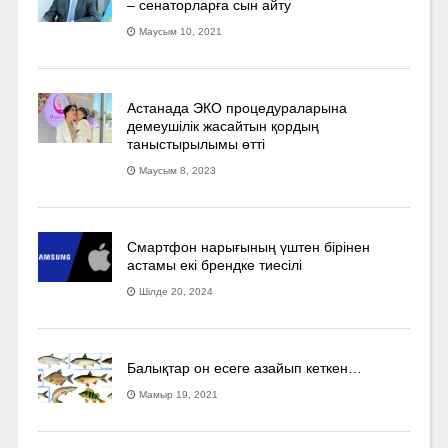
– сенаторларға сын айту
Маусым 10, 2021
Астанада ЭКО процедураларына
демеушілік жасайтын қордың
таныстырылымы өтті
Маусым 8, 2023
Смартфон нарығының үштен бірінен
астамы екі брендке тиесілі
Шілде 20, 2024
Балықтар он есеге азайып кеткен…
Мамыр 19, 2021