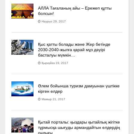
АЛЛА Тағаланың айы – Ережеп құтты
болсын!
Наурыз 29, 2017
Қыс қатты болады және Жер бетінде
2030-2040­-жылға қарай мұз дәуірі
басталуы мүмкін…
Қыркүйек 19, 2017
Әлем бойынша туризм дамуынан үштікке
кірген елдер
Мамыр 21, 2017
Қытай порталы: қыздары қытайлық жігітке
тұрмысқа шығуды армандайтын елдердің
ондығы