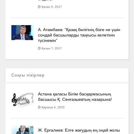
Қазан 5, 2017
А. Атамбаев: “Қазақ билігінің бізге не үшін
сондай басшыларды таңғысы келетінін
түсінемін”
Қазан 7, 2017
Соңғы пікірлер
Астана қаласы Білім басқармасының
басшысы Қ. Сенғазыевтың назарына!
Қараша 4, 2023
Ж. Ерғалиев: Елге жағудың ең оңай жолы