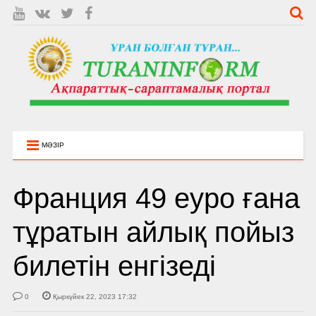
МӘЗІР
Франция 49 еуро ғана
тұратын айлық пойыз
билетін енгізеді
0
Қыркүйек 22, 2023 17:32