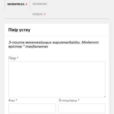
FACEBOOK:
WORDPRESS:
0
DISQUS:
0
Пікір үстеу
Э-пошта мекенжайыңыз жарияланбайды.
Міндетті
өрістер
*
таңбаланған
Пікір
*
Аты
*
Э-поштасы
*