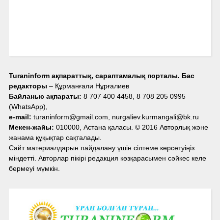
Turaninform ақпараттық, сараптамалық порталы. Бас
редакторы
– Құрманғали Нұрғалиев
Байланыс ақпараты:
8 707 400 4458, 8 708 205 0995
(WhatsApp),
e-mail:
turaninform@gmail.com, nurgaliev.kurmangali@bk.ru
Мекен-жайы:
010000, Астана қаласы. © 2016 Авторлық және
жанама құқықтар сақталады.
Сайт материалдарын пайдалану үшін сілтеме көрсетуіңіз
міндетті. Авторлар пікірі редакция көзқарасымен сәйкес келе
бермеуі мүмкін.