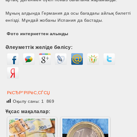
Мұның алдында Германия да осы бағадағы айлық билетті
енгізді. Мұндай жобаны Испания да бастады.
Фото интернеттен алынды
Әлеуметтік желіде бөлісу:
РќСЂР°РІРёС‚СЃСЏ
Оқылу саны:
1 869
Ұқсас мақалалар: