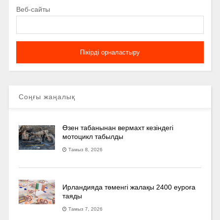
Веб-сайты
Соңғы жаңалық
Өзен табанынан вермахт кезіндегі
мотоцикл табылды
Тамыз 8, 2026
Ирландияда төменгі жалақы 2400 еуроға
таяды
Тамыз 7, 2026