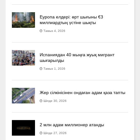
Еуропа елдері: өрт шығыны €3
миллиардтың үстіне шықты
Тамыз 4, 2026
Испаниядан 40 мыңға жуық мигрант
шығарылды
Тамыз 1, 2026
Жер сілкінісінен ондаған адам қаза тапты
Шілде 30, 2026
2 млн адам миллионер атанды
Шілде 27, 2026