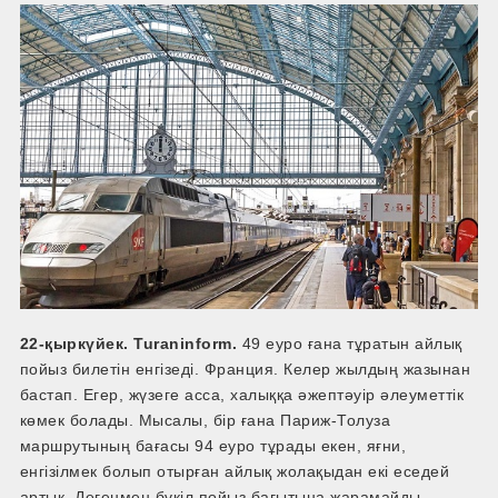
22-қыркүйек. Turaninform.
49 еуро ғана тұратын айлық
пойыз билетін енгізеді. Франция. Келер жылдың жазынан
бастап. Егер, жүзеге асса, халыққа әжептәуір әлеуметтік
көмек болады. Мысалы, бір ғана Париж-Толуза
маршрутының бағасы 94 еуро тұрады екен, яғни,
енгізілмек болып отырған айлық жолақыдан екі еседей
артық. Дегенмен бүкіл пойыз бағытына жарамайды.