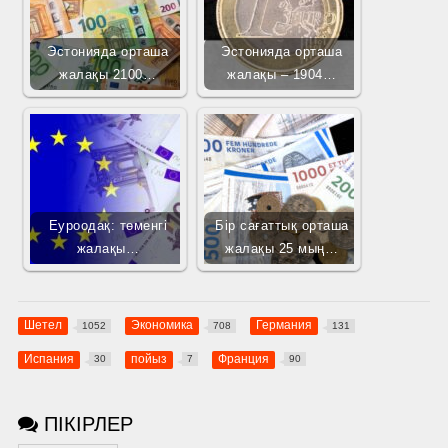
Эстонияда орташа
Эстонияда орташа
жалақы 2100…
жалақы – 1904…
Еуроодақ: төменгі
Бір сағаттық орташа
жалақы…
жалақы 25 мың…
Шетел
Экономика
Германия
1052
708
131
Испания
пойыз
Франция
30
7
90
ПІКІРЛЕР