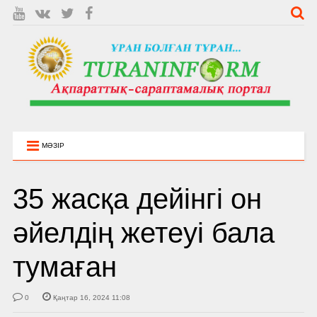
МӘЗІР
35 жасқа дейінгі он
әйелдің жетеуі бала
тумаған
0
Қаңтар 16, 2024 11:08