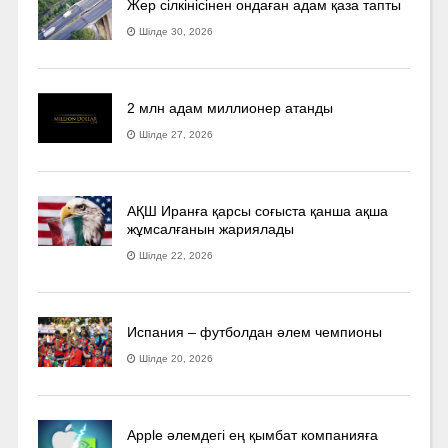
Жер сілкінісінен ондаған адам қаза тапты
Шілде 30, 2026
2 млн адам миллионер атанды
Шілде 27, 2026
АҚШ Иранға қарсы соғыста қанша ақша
жұмсалғанын жариялады
Шілде 22, 2026
Испания – футболдан әлем чемпионы
Шілде 20, 2026
Apple әлемдегі ең қымбат компанияға