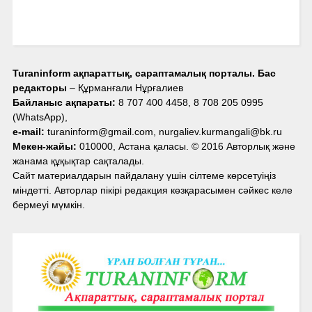
Turaninform ақпараттық, сараптамалық порталы. Бас
редакторы
– Құрманғали Нұрғалиев
Байланыс ақпараты:
8 707 400 4458, 8 708 205 0995
(WhatsApp),
e-mail:
turaninform@gmail.com, nurgaliev.kurmangali@bk.ru
Мекен-жайы:
010000, Астана қаласы. © 2016 Авторлық және
жанама құқықтар сақталады.
Сайт материалдарын пайдалану үшін сілтеме көрсетуіңіз
міндетті. Авторлар пікірі редакция көзқарасымен сәйкес келе
бермеуі мүмкін.