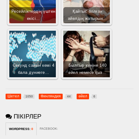
Ресейліктердің үштен
Қайтыс болған
екісі…
әйелдің жатырын…
Секунд сайын кемі 4
Былтыр күніне 140
бала дүниеге…
әйел немесе қыз…
Шетел
Финляндия
әйел
1050
44
6
ПІКІРЛЕР
FACEBOOK:
WORDPRESS:
0