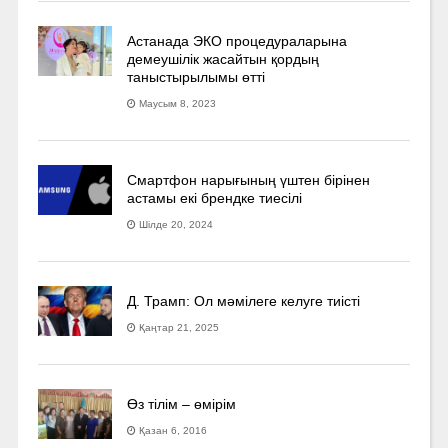
Астанада ЭКО процедураларына
демеушілік жасайтын қордың
таныстырылымы өтті
Маусым 8, 2023
Смартфон нарығының үштен бірінен
астамы екі брендке тиесілі
Шілде 20, 2024
Д. Трамп: Ол мәмілеге келуге тиісті
Қаңтар 21, 2025
Өз тілім – өмірім
Қазан 6, 2016