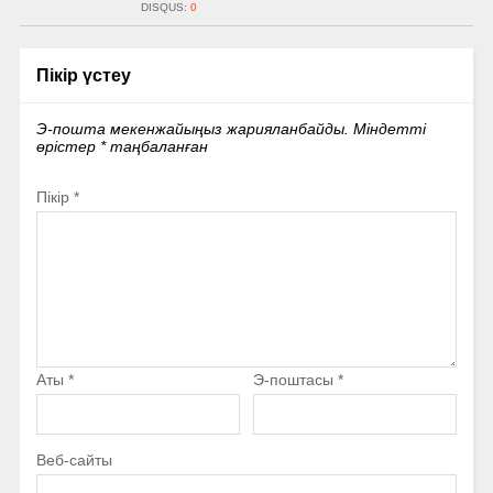
DISQUS:
0
Пікір үстеу
Э-пошта мекенжайыңыз жарияланбайды.
Міндетті
өрістер
*
таңбаланған
Пікір
*
Аты
*
Э-поштасы
*
Веб-сайты