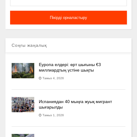
Соңғы жаңалық
Еуропа елдері: өрт шығыны €3
миллиардтың үстіне шықты
Тамыз 4, 2026
Испаниядан 40 мыңға жуық мигрант
шығарылды
Тамыз 1, 2026