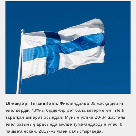
16-қаңтар. Turaninform.
Финляндияда 35 жасқа дейінгі
әйелдердің 73%-ы бірде-бір рет бала көтермеген. Yle.fi
таратқан ақпарат осындай. Мұның үстіне 20-34 жастағы
әйел затының арасында мүлде тумағандардың үлесі 8
пайызға өскен. 2017-жылмен салыстырғанда.