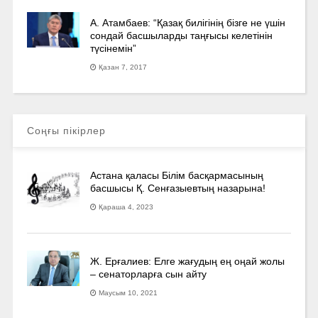
А. Атамбаев: “Қазақ билігінің бізге не үшін
сондай басшыларды таңғысы келетінін
түсінемін”
Қазан 7, 2017
Соңғы пікірлер
Астана қаласы Білім басқармасының
басшысы Қ. Сенғазыевтың назарына!
Қараша 4, 2023
Ж. Ерғалиев: Елге жағудың ең оңай жолы
– сенаторларға сын айту
Маусым 10, 2021