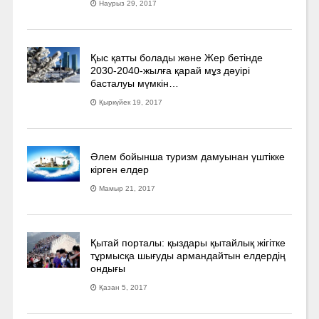
Наурыз 29, 2017
Қыс қатты болады және Жер бетінде
2030-2040­-жылға қарай мұз дәуірі
басталуы мүмкін…
Қыркүйек 19, 2017
Әлем бойынша туризм дамуынан үштікке
кірген елдер
Мамыр 21, 2017
Қытай порталы: қыздары қытайлық жігітке
тұрмысқа шығуды армандайтын елдердің
ондығы
Қазан 5, 2017