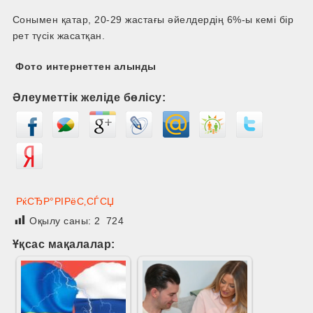
Сонымен қатар, 20-29 жастағы әйелдердің 6%-ы кемі бір
рет түсік жасатқан.
Фото интернеттен алынды
Әлеуметтік желіде бөлісу:
РќСЂР°РІРёС‚СЃСЏ
Оқылу саны:
2 724
Ұқсас мақалалар: