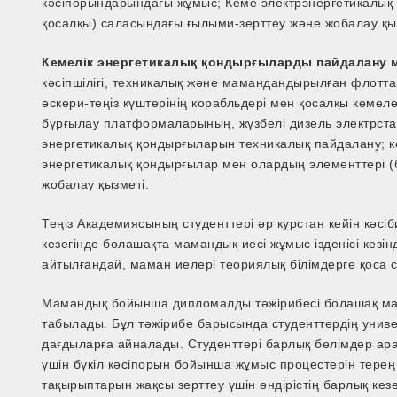
кәсіпорындарындағы жұмыс; Кеме электрэнергетикалық
қосалқы) саласындағы ғылыми-зерттеу және жобалау қы
Кемелік энергетикалық қондырғыларды пайдалану 
кәсіпшілігі, техникалық және мамандандырылған флотта
әскери-теңіз күштерінің корабльдері мен қосалқы кеме
бұрғылау платформаларының, жүзбелі дизель электрст
энергетикалық қондырғыларын техникалық пайдалану; 
энергетикалық қондырғылар мен олардың элементтері (
жобалау қызметі.
Теңіз Академиясының студенттері әр курстан кейін кәсі
кезегінде болашақта мамандық иесі жұмыс ізденісі кезін
айтылғандай, маман иелері теориялық білімдерге қоса с
Мамандық бойынша дипломалды тәжірибесі болашақ ма
табылады. Бұл тәжірибе барысында студенттердің униве
дағдыларға айналады. Студенттері барлық бөлімдер ар
үшін бүкіл кәсіпорын бойынша жұмыс процестерін терең
тақырыптарын жақсы зерттеу үшін өндірістің барлық кез