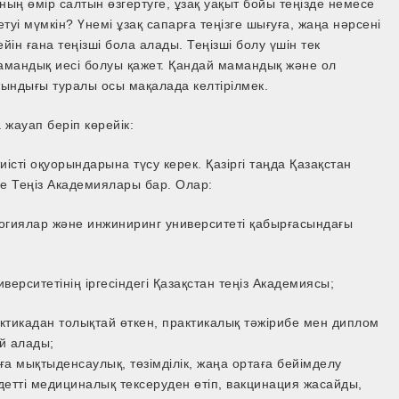
ың өмір салтын өзгертуге, ұзақ уақыт бойы теңізде немесе
туі мүмкін? Үнемі ұзақ сапарға теңізге шығуға, жаңа нәрсені
ін ғана теңізші бола алады. Теңізші болу үшін тек
мамандық иесі болуы қажет. Қандай мамандық және ол
ындығы туралы осы мақалада келтірілмек.
 жауап беріп көрейік:
сті оқуорындарына түсу керек. Қазіргі таңда Қазақстан
де Теңіз Академиялары бар. Олар:
огиялар және инжиниринг университеті қабырғасындағы
ерситетінің іргесіндегі Қазақстан теңіз Академиясы;
актикадан толықтай өткен, практикалық тәжірибе мен диплом
й алады;
лға мықтыденсаулық, төзімділік, жаңа ортаға бейімделу
ндетті медициналық тексеруден өтіп, вакцинация жасайды,