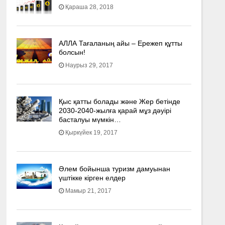
Қараша 28, 2018
АЛЛА Тағаланың айы – Ережеп құтты
болсын!
Наурыз 29, 2017
Қыс қатты болады және Жер бетінде
2030-2040­-жылға қарай мұз дәуірі
басталуы мүмкін…
Қыркүйек 19, 2017
Әлем бойынша туризм дамуынан
үштікке кірген елдер
Мамыр 21, 2017