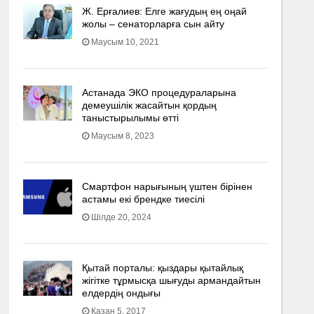
Ж. Ерғалиев: Елге жағудың ең оңай
жолы – сенаторларға сын айту
Маусым 10, 2021
Астанада ЭКО процедураларына
демеушілік жасайтын қордың
таныстырылымы өтті
Маусым 8, 2023
Смартфон нарығының үштен бірінен
астамы екі брендке тиесілі
Шілде 20, 2024
Қытай порталы: қыздары қытайлық
жігітке тұрмысқа шығуды армандайтын
елдердің ондығы
Қазан 5, 2017