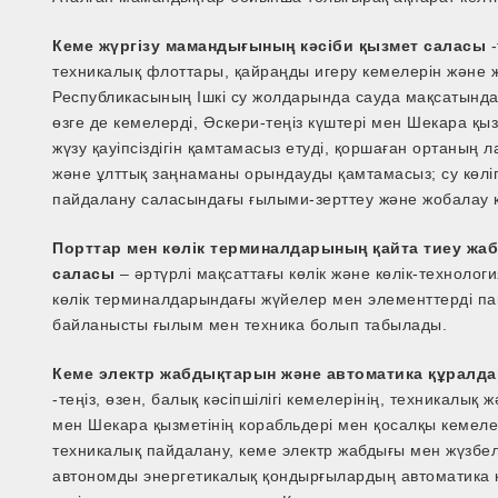
Кеме жүргізу мамандығының кәсіби қызмет саласы
-
техникалық флоттары, қайраңды игеру кемелерін және 
Республикасының Ішкі су жолдарында сауда мақсатында
өзге де кемелерді, Әскери-теңіз күштері мен Шекара қы
жүзу қауіпсіздігін қамтамасыз етуді, қоршаған ортаның
және ұлттық заңнаманы орындауды қамтамасыз; су көлігі
пайдалану саласындағы ғылыми-зерттеу және жобалау қ
Порттар мен көлік терминалдарының қайта тиеу ж
саласы
– әртүрлі мақсаттағы көлік және көлік-техноло
көлік терминалдарындағы жүйелер мен элементтерді пай
байланысты ғылым мен техника болып табылады.
Кеме электр жабдықтарын және автоматика құралд
-теңіз, өзен, балық кәсіпшілігі кемелерінің, техникал
мен Шекара қызметінің корабльдері мен қосалқы кемеле
техникалық пайдалану, кеме электр жабдығы мен жүзбел
автономды энергетикалық қондырғылардың автоматика 