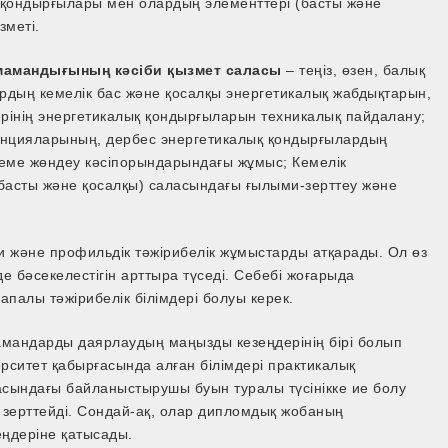
 қондырғылары мен олардың элементтері (басты және
зметі.
мамандығының кәсіби қызмет саласы
– теңіз, өзен, балық
рдың кемелік бас және қосалқы энергетикалық жабдықтарын,
лерінің энергетикалық қондырғыларын техникалық пайдалану;
анцияларының, дербес энергетикалық қондырғылардың
кеме жөндеу кәсіпорындарындағы жұмыс; Кемелік
басты және қосалқы) саласындағы ғылыми-зерттеу және
би және профильдік тәжірибелік жұмыстарды атқарады. Ол өз
де бәсекелестігін арттыра түседі. Себебі жоғарыда
апалы тәжірибелік білімдері болуы керек.
мандарды даярлаудың маңызды кезеңдерінің бірі болып
рситет қабырғасында алған білімдері практикалық
асындағы байланыстырушы буын туралы түсінікке ие болу
 зерттейді. Сондай-ақ, олар дипломдық жобаның
еңдеріне қатысады.