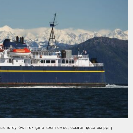
 істеу-бұл тек қана кәсіп емес, осыған қоса өмірдің