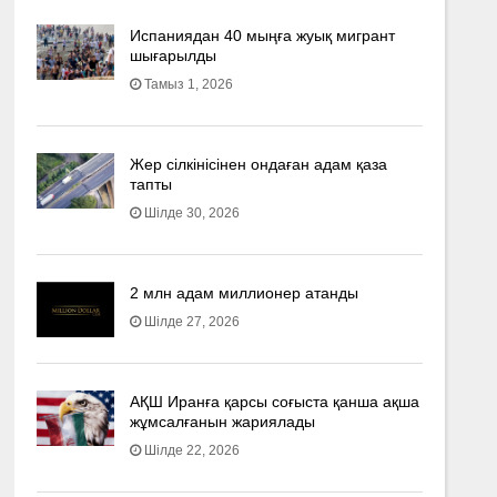
Испаниядан 40 мыңға жуық мигрант
шығарылды
Тамыз 1, 2026
Жер сілкінісінен ондаған адам қаза
тапты
Шілде 30, 2026
2 млн адам миллионер атанды
Шілде 27, 2026
АҚШ Иранға қарсы соғыста қанша ақша
жұмсалғанын жариялады
Шілде 22, 2026