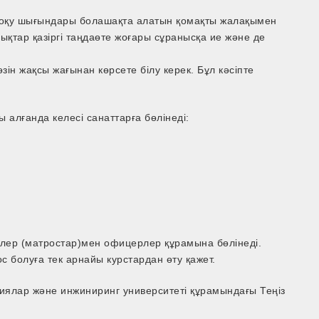
рақ оқу шығындары болашақта алатын қомақты жалақымен
ықтар қазіргі таңдаөте жоғары сұранысқа ие және де
зін жақсы жағынан көрсете білу керек. Бұл кәсіпте
ы алғанда келесі санаттарға бөлінеді:
ілер (матростар)мен офицерлер құрамына бөлінеді.
с болуға тек арнайы курстардан өту қажет.
иялар және инжиниринг университеті құрамындағы Теңіз