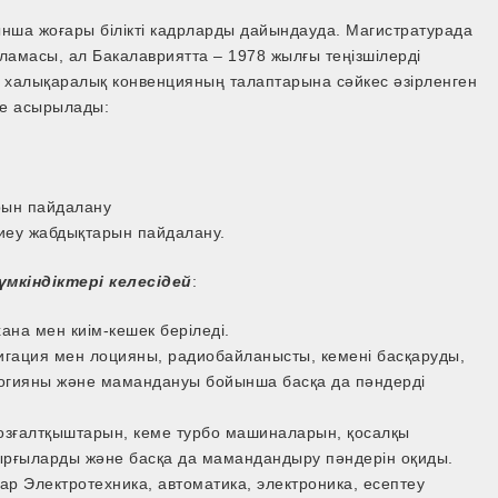
нша жоғары білікті кадрларды дайындауда. Магистратурада
рламасы, ал Бакалавриятта – 1978 жылғы теңізшілерді
 халықаралық конвенцияның талаптарына сәйкес әзірленген
ге асырылады:
рын пайдалану
иеу жабдықтарын пайдалану.
мкіндіктері келесідей
:
ана мен киім-кешек беріледі.
игация мен лоцияны, радиобайланысты, кемені басқаруды,
логияны және мамандануы бойынша басқа да пәндерді
 қозғалтқыштарын, кеме турбо машиналарын, қосалқы
ырғыларды және басқа да мамандандыру пәндерін оқиды.
р Электротехника, автоматика, электроника, есептеу