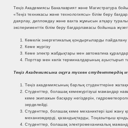
Теңіз Академиясы Бакалаврият және Магистратура бойы
«Теңіз техникасы және технологиясы» білім беру бағда
даярлау, дипломдау және вахта жұмысын атқару туралы
эксперименттік білім беру бағдарламасы бойынша жүзе
Кемелік энергетикалық қондырғыларды пайдалану
Кеме жүргізу
Кеме электр жабдықтары мен автоматика құралда
Порттар мен көлік терминалдарының ауыстырып т
Теңіз Академиясына оқуға түскен студенттердің мү
Теңіз академиясының барлық студенттеріне жатақх
Студенттер, болашақ кемежүргізуші мамандар нав
кеме экипажын басқару негіздерін, гидрометеоро
зерделейді.
Студенттер, болашақ кеме механиктері ішкі жану
механизмдерді, қазандықтарды, Тоңазытқыш қонд
Студенттер, болашақ электромеханикалық маманда