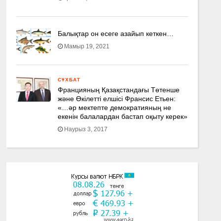
Балықтар он есеге азайып кеткен…
Мамыр 19, 2021
СҰХБАТ
Францияның Қазақстандағы Төтенше
және Өкілетті елшісі Франсис Етьен:
«…әр мектепте демократияның не
екенін балалардан бастап оқыту керек»
Наурыз 3, 2017