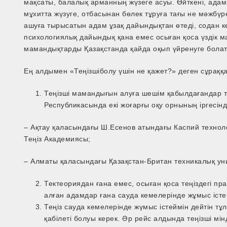
мақсаты, балалық арманның жүзеге асуы. Өйткені, адамн
мұхитта жүзуге, отбасынан бөлек тұруға тағы не мәжбүре
ашуға тырысатын адам ұзақ дайындықтан өтеді, содан кей
психологиялық дайындық қана емес осыған қоса үздік 
мамандықтарды Қазақстанда қайда оқып үйренуге болат
Ең алдымен «Теңізшіболу үшін не қажет?» деген сұраққа
Теңізші мамандығын алуға шешім қабылдағандар тиі
Республикасында екі жоғарғы оқу орнының іргесін
– Ақтау қаласындағы Ш.Есенов атындағы Каспий технол
Теңіз Академиясы;
– Алматы қаласындағы Қазақстан-Британ техникалық унив
Тектеориядан ғана емес, осыған қоса теңіздегі пр
алған адамдар ғана сауда кемелерінде жұмыс істе
Теңіз сауда кемелерінде жүмыс істеймін дейтін тұ
қабілеті болуы керек. Әр рейс алдында теңізші мі