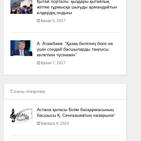
Қытай порталы: қыздары қытайлық
жігітке тұрмысқа шығуды армандайтын
елдердің ондығы
Қазан 5, 2017
А. Атамбаев: “Қазақ билігінің бізге не
үшін сондай басшыларды таңғысы
келетінін түсінемін”
Қазан 7, 2017
Соңғы пікірлер
Астана қаласы Білім басқармасының
басшысы Қ. Сенғазыевтың назарына!
Қараша 4, 2023