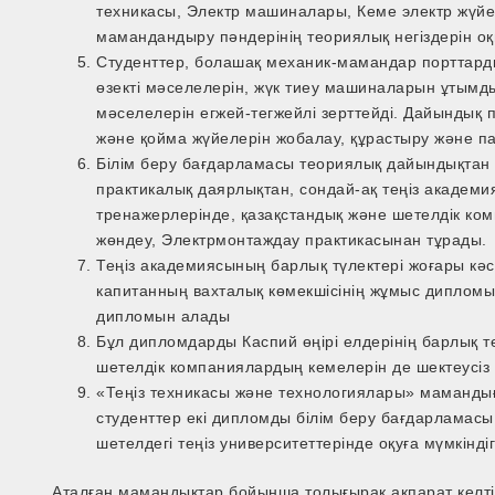
техникасы, Электр машиналары, Кеме электр жүйе
мамандандыру пәндерінің теориялық негіздерін о
Студенттер, болашақ механик-мамандар порттард
өзекті мәселелерін, жүк тиеу машиналарын ұтымды 
мәселелерін егжей-тегжейлі зерттейді. Дайындық п
және қойма жүйелерін жобалау, құрастыру және па
Білім беру бағдарламасы теориялық дайындықтан б
практикалық даярлықтан, сондай-ақ теңіз акаде
тренажерлерінде, қазақстандық және шетелдік ко
жөндеу, Электрмонтаждау практикасынан тұрады.
Теңіз академиясының барлық түлектері жоғары кәсі
капитанның вахталық көмекшісінің жұмыс дипломы
дипломын алады
Бұл дипломдарды Каспий өңірі елдерінің барлық 
шетелдік компаниялардың кемелерін де шектеусіз ж
«Теңіз техникасы және технологиялары» маманды
студенттер екі дипломды білім беру бағдарлама
шетелдегі теңіз университеттерінде оқуға мүмкіндіг
Аталған мамандықтар бойынша толығырақ ақпарат келтір