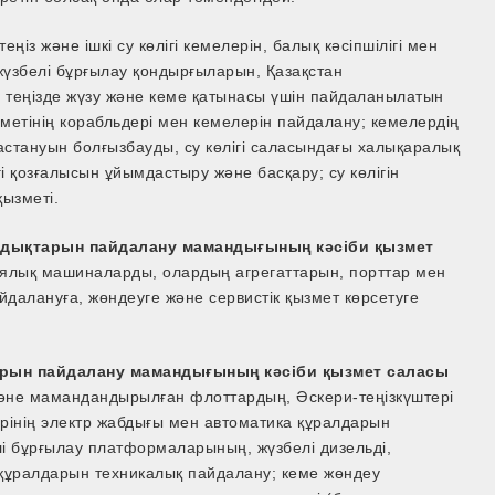
теңіз және ішкі су көлігі кемелерін, балық кәсіпшілігі мен
жүзбелі бұрғылау қондырғыларын, Қазақстан
 теңізде жүзу және кеме қатынасы үшін пайдаланылатын
зметінің корабльдері мен кемелерін пайдалану; кемелердің
 ластануын болғызбауды, су көлігі саласындағы халықаралық
 қозғалысын ұйымдастыру және басқару; су көлігін
ызметі.
абдықтарын пайдалану мамандығының кәсіби қызмет
гиялық машиналарды, олардың агрегаттарын, порттар мен
далануға, жөндеуге және сервистік қызмет көрсетуге
арын пайдалану мамандығының кәсіби қызмет саласы
ық және мамандандырылған флоттардың, Әскери-теңізкүштері
рінің электр жабдығы мен автоматика құралдарын
і бұрғылау платформаларының, жүзбелі дизельді,
құралдарын техникалық пайдалану; кеме жөндеу