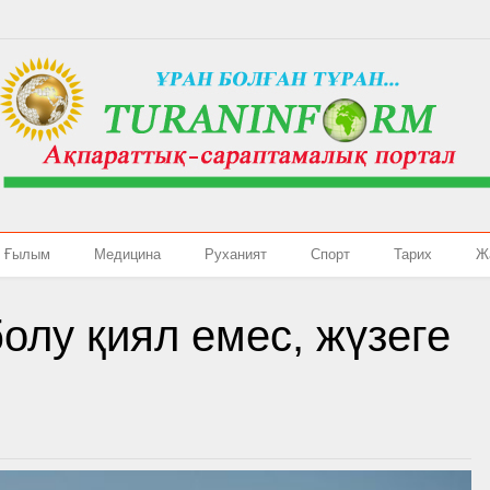
Ғылым
Медицина
Руханият
Спорт
Тарих
Ж
болу қиял емес, жүзеге