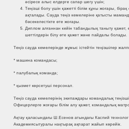
әсіресе алыс елдерге сапар шегу үшін;
Теңізші болу үшін қажетті білім құны жоғары, бі
ақталады. Сауда теңіз кемелеріне қатысты маманд
бәсекелестікте өте жоғары.
Диплом алғаннан кейін табандылық таныту қажет, ө
шеттілдерін білу өте қажет және пайдалы болады.
Теңіз сауда кемелерінде жұмыс істейтін теңізшілер жалп
* машина командасы;
* палубалық команда;
* қызмет көрсетуші персонал.
Теңіз сауда кемелерінің экипаждары командалық теңізш
Офицерлерге жоғары білім алу қажет, командалық матро
Ақтау қаласындағы Ш.Есенов атындағы Каспий технолог
Академиясытуралы нақтырақ ақпарат жайып көрейік.