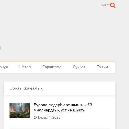
ІЗДЕУ
анұя
Шетел
Сараптама
Сұхбат
Таным
Соңғы жаңалық
Еуропа елдері: өрт шығыны €3
миллиардтың үстіне шықты
Тамыз 4, 2026