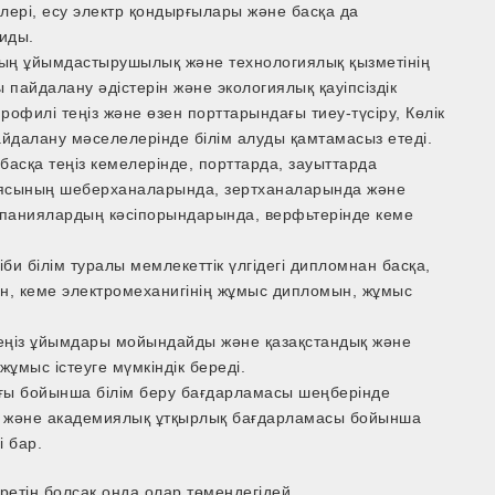
лері, есу электр қондырғылары және басқа да
қиды.
ың ұйымдастырушылық және технологиялық қызметінің
пайдалану әдістерін және экологиялық қауіпсіздік
рофилі теңіз және өзен порттарындағы тиеу-түсіру, Көлік
йдалану мәселелерінде білім алуды қамтамасыз етеді.
асқа теңіз кемелерінде, порттарда, зауыттарда
миясының шеберханаларында, зертханаларында және
мпаниялардың кәсіпорындарында, верфьтерінде кеме
би білім туралы мемлекеттік үлгідегі дипломнан басқа,
н, кеме электромеханигінің жұмыс дипломын, жұмыс
теңіз ұйымдары мойындайды және қазақстандық және
ұмыс істеуге мүмкіндік береді.
ғы бойынша білім беру бағдарламасы шеңберінде
сы және академиялық ұтқырлық бағдарламасы бойынша
і бар.
етін болсақ онда олар төмендегідей.