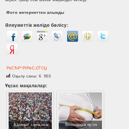
Фото интернеттен алынды
Әлеуметтік желіде бөлісу:
РќСЂР°РІРёС‚СЃСЏ
Оқылу саны:
6 955
Ұқсас мақалалар:
Адамзат саны осы
Болашақта әр он