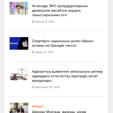
Астанада ЭКО процедураларына
демеушілік жасайтын қордың
таныстырылымы өтті
Маусым 8, 2023
Смартфон нарығының үштен бірінен
астамы екі брендке тиесілі
Шілде 20, 2024
Адвокаттық қызметпен айналысуға үмiткер
адамдарға аттестаттау жүргізудің негізгі
қағидалары
Желтоқсан 25, 2018
СҰХБАТ
Шерхан Мұртаза, жазушы, қоғам