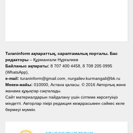
Turaninform ақпараттық, сараптамалық порталы. Бас
редакторы
– Құрманғали Нұрғалиев
Байланыс ақпараты:
8 707 400 4458, 8 708 205 0995
(WhatsApp),
e-mail:
turaninform@gmail.com, nurgaliev.kurmangali@bk.ru
Мекен-жайы:
010000, Астана қаласы. © 2016 Авторлық және
жанама құқықтар сақталады.
Сайт материалдарын пайдалану үшін сілтеме көрсетуіңіз
міндетті. Авторлар пікірі редакция көзқарасымен сәйкес келе
бермеуі мүмкін.