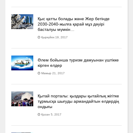
Қыс қатты болады және Жер бетінде
2030-2040­-жылға қарай мұз дәуірі
басталуы мүмкін…
Қыркүйек 19, 2017
Әлем бойынша туризм дамуынан үштікке
кірген елдер
Мамыр 21, 2017
Қытай порталы: қыздары қытайлық жігітке
тұрмысқа шығуды армандайтын елдердің
ондығы
Қазан 5, 2017