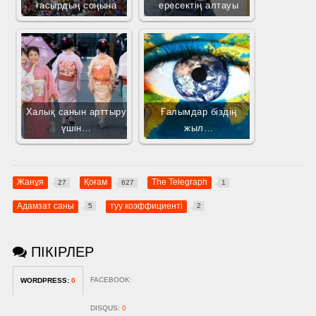
ғасырдың соңына
ересектің алтауы
Халық санын арттыру
Ғалымдар біздің
үшін…
жыл…
Жанұя
Қоғам
The Telegraph
27
627
1
Адамзат саны
туу коэффициенті
5
2
ПІКІРЛЕР
FACEBOOK:
WORDPRESS:
0
DISQUS:
0