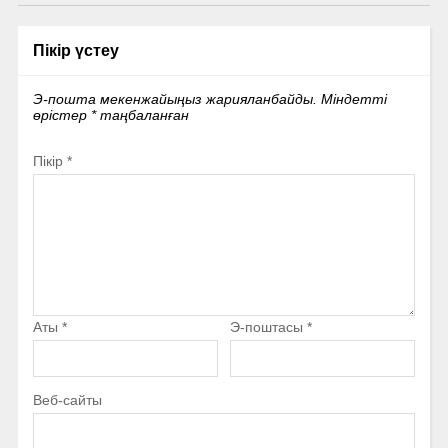
Пікір үстеу
Э-пошта мекенжайыңыз жарияланбайды.
Міндетті
өрістер
*
таңбаланған
Пікір
*
Аты
*
Э-поштасы
*
Веб-сайты