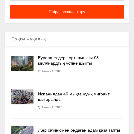
Соңғы жаңалық
Еуропа елдері: өрт шығыны €3
миллиардтың үстіне шықты
Тамыз 4, 2026
Испаниядан 40 мыңға жуық мигрант
шығарылды
Тамыз 1, 2026
Жер сілкінісінен ондаған адам қаза тапты