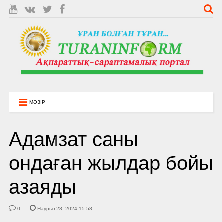
МӘЗІР
Адамзат саны
ондаған жылдар бойы
азаяды
0
Наурыз 28, 2024 15:58