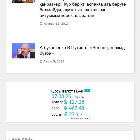
қайраткері: Құр бөрікті аспанға ата беруге
болмайды, ақиқатын, шындығын
айтуымыз керек, шырағым
Наурыз 12, 2017
А.Лукашенко В.Путинге: «Володя, кешімді
бұзба»
Ақпан 5, 2017
Ауа райы