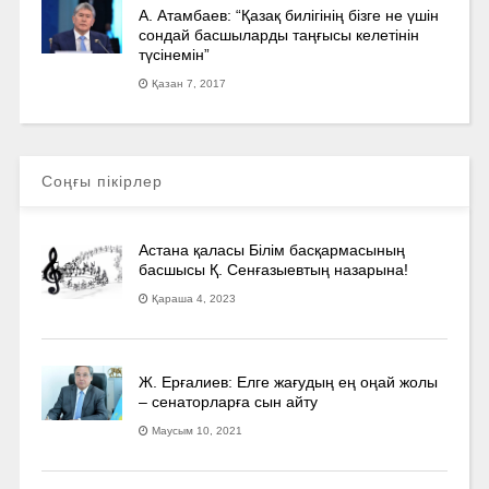
А. Атамбаев: “Қазақ билігінің бізге не үшін
сондай басшыларды таңғысы келетінін
түсінемін”
Қазан 7, 2017
Соңғы пікірлер
Астана қаласы Білім басқармасының
басшысы Қ. Сенғазыевтың назарына!
Қараша 4, 2023
Ж. Ерғалиев: Елге жағудың ең оңай жолы
– сенаторларға сын айту
Маусым 10, 2021