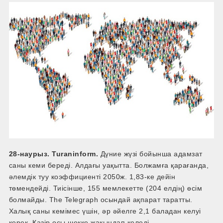
28-наурыз. Turaninform.
Дүние жүзі бойынша адамзат
саны кеми береді. Алдағы уақытта. Болжамға қарағанда,
әлемдік туу коэффициенті 2050ж. 1,83-ке дейін
төмендейді. Тиісінше, 155 мемлекетте (204 елдің) өсім
болмайды. The Telegraph осындай ақпарат таратты.
Халық саны кемімес үшін, әр әйелге 2,1 баладан келуі
керек. Қазір осы шекке жақындап келеді.