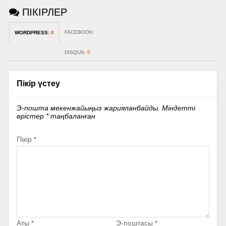
ПІКІРЛЕР
FACEBOOK:
WORDPRESS:
0
DISQUS:
0
Пікір үстеу
Э-пошта мекенжайыңыз жарияланбайды.
Міндетті
өрістер
*
таңбаланған
Пікір
*
Аты
*
Э-поштасы
*