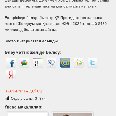
шығады демейміз. Дегенмен ХВҚ да ойына келген санды
ала салып, әр елдің тұсына қоя салмайтыны анық.
Естеріңізде болар, былтыр ҚР Президенті ел халқына
кезекті Жолдауында Қазақстан ЖІӨ-і 2029ж. қарай $450
миллиард болатынын айтты.
Фото интернеттен алынды
Әлеуметтік желіде бөлісу:
РќСЂР°РІРёС‚СЃСЏ
Оқылу саны:
3 974
Ұқсас мақалалар: