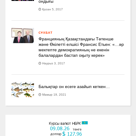
ондығы
Қазан 5, 2017
СҰХБАТ
Францияның Қазақстандағы Төтенше
және Өкілетті елшісі Франсис Етьен: «…әр
мектепте демократияның не екенін
балалардан бастап оқыту керек»
Наурыз 3, 2017
Балықтар он есеге азайып кеткен…
Мамыр 19, 2021