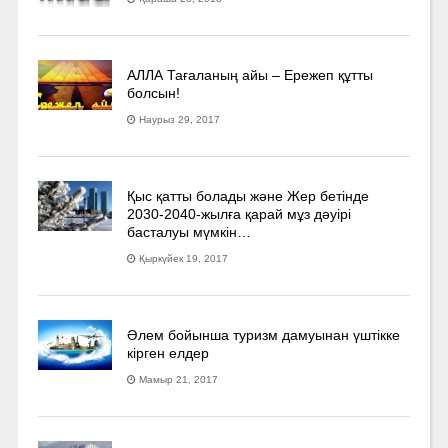
АЛЛА Тағаланың айы – Ережеп құтты
болсын!
Наурыз 29, 2017
Қыс қатты болады және Жер бетінде
2030-2040­-жылға қарай мұз дәуірі
басталуы мүмкін…
Қыркүйек 19, 2017
Әлем бойынша туризм дамуынан үштікке
кірген елдер
Мамыр 21, 2017