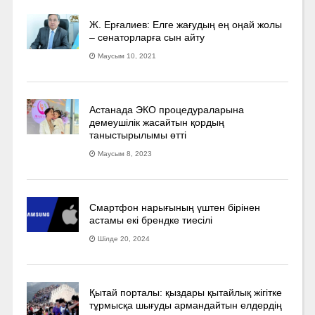
Ж. Ерғалиев: Елге жағудың ең оңай жолы
– сенаторларға сын айту
Маусым 10, 2021
Астанада ЭКО процедураларына
демеушілік жасайтын қордың
таныстырылымы өтті
Маусым 8, 2023
Смартфон нарығының үштен бірінен
астамы екі брендке тиесілі
Шілде 20, 2024
Қытай порталы: қыздары қытайлық жігітке
тұрмысқа шығуды армандайтын елдердің