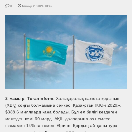
0
Мамыр 2, 2024 10:42
2-мамыр. Turaninform.
Халықаралық валюта қорының
(ХВҚ) соңғы болжамына сәйкес, Қазақстан ЖІӨ-і 2029ж.
$388,6 миллиард қана болады. Бұл ел билігі көздеген
межеден кемі 60 млрд. АҚШ долларына аз немесе
шамамен 14%-ға төмен. Әрине, Қордың айтқаны тура