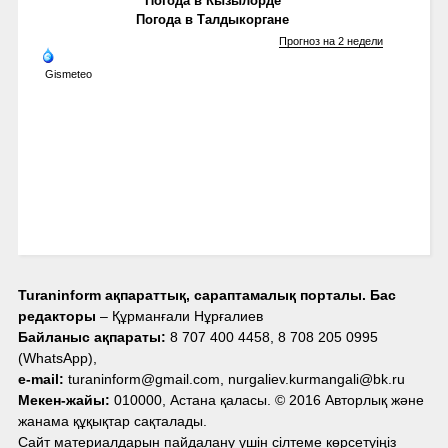
Погода в Кызылорде
Погода в Талдыкоргане
Прогноз на 2 недели
Gismeteo
Turaninform ақпараттық, сараптамалық порталы. Бас
редакторы
– Құрманғали Нұрғалиев
Байланыс ақпараты:
8 707 400 4458, 8 708 205 0995
(WhatsApp),
e-mail:
turaninform@gmail.com, nurgaliev.kurmangali@bk.ru
Мекен-жайы:
010000, Астана қаласы. © 2016 Авторлық және
жанама құқықтар сақталады.
Сайт материалдарын пайдалану үшін сілтеме көрсетуіңіз