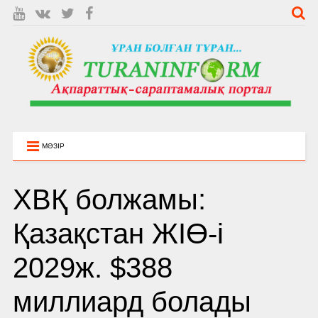
МӘЗІР
ХВҚ болжамы:
Қазақстан ЖІӨ-і
2029ж. $388
миллиард болады