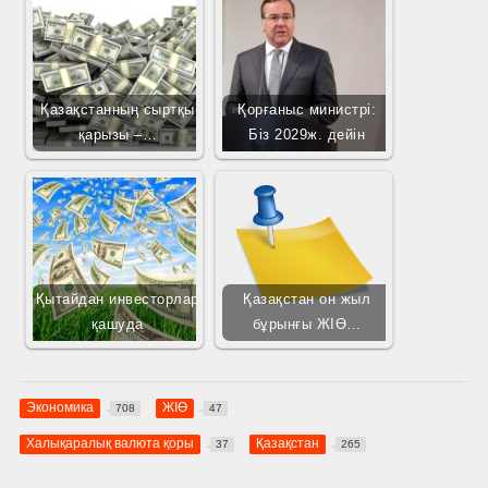
Қазақстанның сыртқы
Қорғаныс министрі:
қарызы –…
Біз 2029ж. дейін
Қытайдан инвесторлар
Қазақстан он жыл
қашуда
бұрынғы ЖІӨ…
Экономика
ЖІӨ
708
47
Халықаралық валюта қоры
Қазақстан
37
265