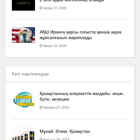
Шілде 27, 2026
АҚШ Иранға қарсы соғыста қанша ақша
жұмсалғанын жариялады
Шілде 22, 2026
Көп оқылғандар
Қазақстанның әлеуметтік жағдайы: кеше,
бүгін, келешек
Қараша 27, 2016
Мұнай. Әлем. Қазақстан.
Қараша 28, 2018