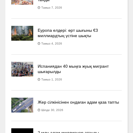
Тамыз 7, 2026
Еуропа елдері: өрт шығыны €3
миллиардтың үстіне шықты
Тамыз 4, 2026
Испаниядан 40 мыңға жуық мигрант
шығарылды
Тамыз 1, 2026
Жер сілкінісінен ондаған адам қаза тапты
Шілде 30, 2026
2 млн адам миллионер атанды