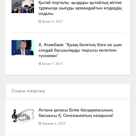
Қытай порталы: қыздары қытайлық жігітке
тұрмысқа шығуды армандайтын елдердің
ондығы
Қазан 5, 2017
А. Атамбаев: “Қазақ билігінің бізге не үшін
сондай басшыларды таңғысы келетінін
түсінемін”
Қазан 7, 2017
Соңғы пікірлер
Астана қаласы Білім басқармасының
басшысы Қ. Сенғазыевтың назарына!
Қараша 4, 2023