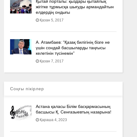
Қытай порталы: қыздары қытайлық
жігітке тұрмысқа шығуды армандайтын
елдердің ондығы
Қазан 5, 2017
А. Атамбаев: “Қазақ билігінің бізге не
үшін сондай басшыларды таңғысы
келетінін түсінемін”
Қазан 7, 2017
Соңғы пікірлер
Астана қаласы Білім басқармасының
басшысы Қ. Сенғазыевтың назарына!
Қараша 4, 2023