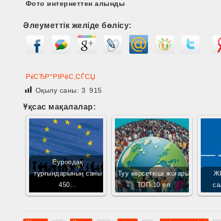
Фото интернеттен алынды
Әлеуметтік желіде бөлісу:
РќСЂР°РІРёС‚СЃСЏ
Оқылу саны:
3 915
Ұқсас мақалалар:
Еуроодақ
тұрғындарының саны
Туу көрсеткіші жоғары
ЖІ
450…
ТОП-10 ел
са