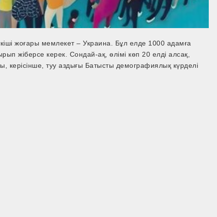
іші жоғары мемлекет – Украина. Бұл елде 1000 адамға
рып жіберсе керек. Сондай-ақ, өлімі көп 20 елді алсақ,
ы, керісінше, туу аздығы Батысты демографиялық күрделі