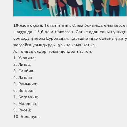
10-желтоқсан. Turaninform.
Әлем бойынша өлім көрсетк
шаққанда, 18,6 өлім тіркелген. Соғыс одан сайын ушықты
солардың көбісі Еуропадан. Қартайғандар санының арту
жағдайға ұрындырды, ұрындырып жатыр.
Ал, ондық елдері төмендегідей тізілген:
1. Украина;
2. Литва;
3. Сербия;
4. Латвия;
5. Румыния;
6. Венгрия;
7. Болгария;
8. Молдова;
9. Ресей;
10. Беларусь.