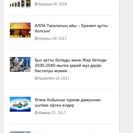
Қараша 28, 2018
АЛЛА Тағаланың айы – Ережеп құтты
болсын!
Наурыз 29, 2017
Қыс қатты болады және Жер бетінде
2030-2040­-жылға қарай мұз дәуірі
басталуы мүмкін…
Қыркүйек 19, 2017
Әлем бойынша туризм дамуынан
үштікке кірген елдер
Мамыр 21, 2017