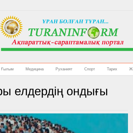
Ғылым
Медицина
Руханият
Спорт
Тарих
Ж
ары елдердің ондығы