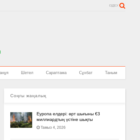
ІЗДЕУ
анұя
Шетел
Сараптама
Сұхбат
Таным
Соңғы жаңалық
Еуропа елдері: өрт шығыны €3
миллиардтың үстіне шықты
Тамыз 4, 2026