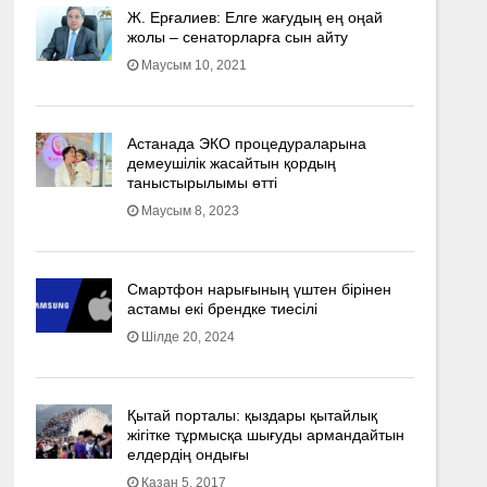
Ж. Ерғалиев: Елге жағудың ең оңай
жолы – сенаторларға сын айту
Маусым 10, 2021
Астанада ЭКО процедураларына
демеушілік жасайтын қордың
таныстырылымы өтті
Маусым 8, 2023
Смартфон нарығының үштен бірінен
астамы екі брендке тиесілі
Шілде 20, 2024
Қытай порталы: қыздары қытайлық
жігітке тұрмысқа шығуды армандайтын
елдердің ондығы
Қазан 5, 2017