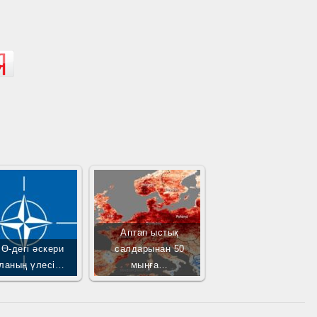
Аптап ыстық
Ө-дегі әскери
салдарынан 50
ланың үлесі…
мыңға…