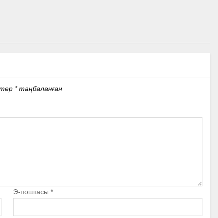
стер
*
таңбаланған
Э-поштасы
*