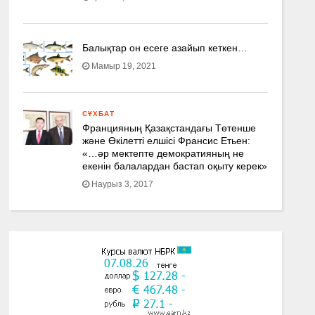
Балықтар он есеге азайып кеткен…
Мамыр 19, 2021
СҰХБАТ
Францияның Қазақстандағы Төтенше
және Өкілетті елшісі Франсис Етьен:
«…әр мектепте демократияның не
екенін балалардан бастап оқыту керек»
Наурыз 3, 2017