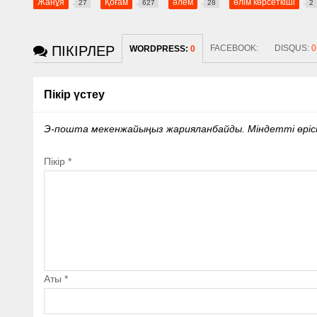
Жанұя
Қоғам
әлем
өлім көрсеткіші
27
627
28
2
ПІКІРЛЕР
FACEBOOK:
DISQUS:
0
WORDPRESS:
0
Пікір үстеу
Э-пошта мекенжайыңыз жарияланбайды.
Міндетті өрі
Пікір
*
Аты
*