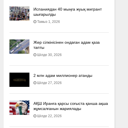
Испаниядан 40 мыңға жуық мигрант
шығарылды
Тамыз 1, 2026
Жер сілкінісінен ондаған адам қаза
тапты
Шілде 30, 2026
2 млн адам миллионер атанды
Шілде 27, 2026
АҚШ Иранға қарсы соғыста қанша ақша
жұмсалғанын жариялады
Шілде 22, 2026