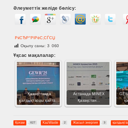
Әлеуметтік желіде бөлісу:
РќСЂР°РІРёС‚СЃСЏ
Оқылу саны:
3 060
Ұқсас мақалалар:
Қазақстанда
Астанада MINEX
GEW
қалдықтарды қайта…
Қазақстан…
қ
Қоғам
KazWaste
Жасыл энергия
қалдықта
627
2
3