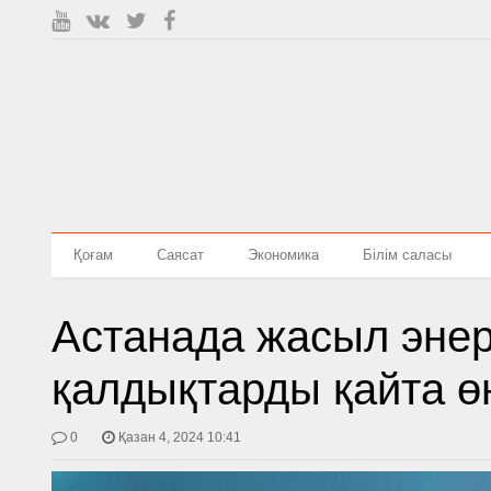
Қоғам
Саясат
Экономика
Білім саласы
Астанада жасыл энер
қалдықтарды қайта ө
0
Қазан 4, 2024 10:41