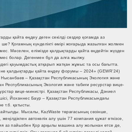
тарды қайта өңдеу деген секілді сөздер қоғамда аз
 ше? Қоғамның күнделікті өмірі жоғарыда жазылған жолмен
емес. Мәселен, елімізде қалдықтарды қайта өңдейтін жүзден
емес болар. Дегенмен бұл да алға жылжу.
дегі қауымдастық атқарып жатқан жұмыс та осы бағытта.
әне қалдықтарды қайта өңдеу форумы – 2024» (GEWR’24)
н Нысанбаев – Қазақстан Республикасының Экология және
ан Республикасының Экология және табиғи ресурстар вице-
урстар вице-министрі. Қазақстан Республикасы, Дэниел
ісі, Йоханнес Баур – Қазақстан Республикасындағы
е т.б. қатысты.
ір айтылды. Мысалы, KazWaste төрағасының сөзінше,
 жеңілдікпен автокөлік алу үшін 77 компания құжат өткізсе,
ания аз пайызбен Қор арқылы машина алу жолынан өтсе де,
ыл күтуі тиіс. Осы заманда 6 ай күткізу дегенді қалай