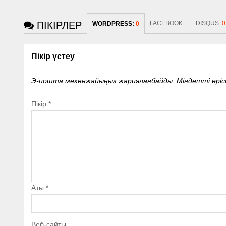
ПІКІРЛЕР
FACEBOOK:
DISQUS:
0
WORDPRESS:
0
Пікір үстеу
Э-пошта мекенжайыңыз жарияланбайды.
Міндетті өрі
Пікір
*
Аты
*
Веб-сайты