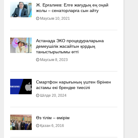
Ж. Ерғалиев: Елге жағудың ең оңай
жолы – сенаторларға сын айту
Маусым 10, 2021
Астанада ЭКО процедураларына
демеушілік жасайтын қордың
таныстырылымы өтті
Маусым 8, 2023
Смартфон нарығының үштен бірінен
астамы екі брендке тиесілі
Шілде 20, 2024
Өз тілім – өмірім
Қазан 6, 2016