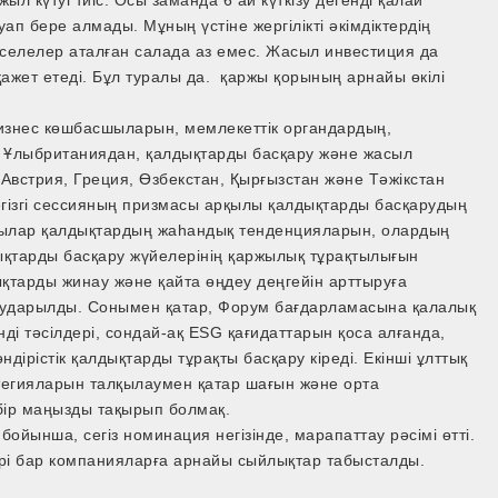
ап бере алмады. Мұның үстіне жергілікті әкімдіктердің
әселелер аталған салада аз емес. Жасыл инвестиция да
қажет етеді. Бұл туралы да. қаржы қорының арнайы өкілі
бизнес көшбасшыларын, мемлекеттік органдардың,
, Ұлыбританиядан, қалдықтарды басқару және жасыл
Австрия, Греция, Өзбекстан, Қырғызстан және Тәжікстан
негізгі сессияның призмасы арқылы қалдықтарды басқарудың
шылар қалдықтардың жаһандық тенденцияларын, олардың
ықтарды басқару жүйелерінің қаржылық тұрақтылығын
қтарды жинау және қайта өңдеу деңгейін арттыруға
аударылды. Сонымен қатар, Форум бағдарламасына қалалық
і тәсілдері, сондай-ақ ESG қағидаттарын қоса алғанда,
ірістік қалдықтарды тұрақты басқару кіреді. Екінші ұлттық
егияларын талқылаумен қатар шағын және орта
бір маңызды тақырып болмақ.
ойынша, сегіз номинация негізінде, марапаттау рәсімі өтті.
ері бар компанияларға арнайы сыйлықтар табысталды.