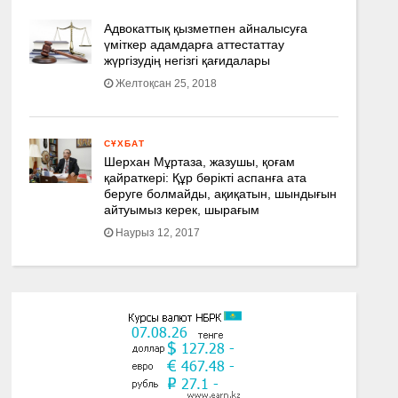
Адвокаттық қызметпен айналысуға
үмiткер адамдарға аттестаттау
жүргізудің негізгі қағидалары
Желтоқсан 25, 2018
СҰХБАТ
Шерхан Мұртаза, жазушы, қоғам
қайраткері: Құр бөрікті аспанға ата
беруге болмайды, ақиқатын, шындығын
айтуымыз керек, шырағым
Наурыз 12, 2017