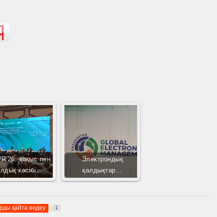
R’26: қоқыс пен
Электрондық
алдық кәсібі…
қалдықтар…
рды қайта өңдеу
1