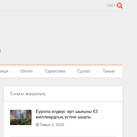
ІЗДЕУ
анұя
Шетел
Сараптама
Сұхбат
Таным
Соңғы жаңалық
Еуропа елдері: өрт шығыны €3
миллиардтың үстіне шықты
Тамыз 4, 2026