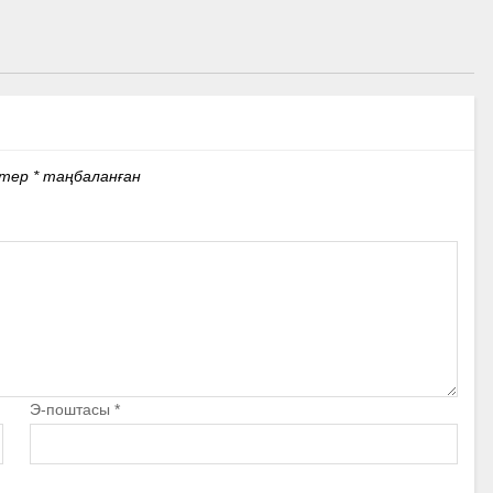
стер
*
таңбаланған
Э-поштасы
*