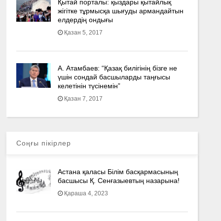
Қытай порталы: қыздары қытайлық
жігітке тұрмысқа шығуды армандайтын
елдердің ондығы
Қазан 5, 2017
А. Атамбаев: “Қазақ билігінің бізге не
үшін сондай басшыларды таңғысы
келетінін түсінемін”
Қазан 7, 2017
Соңғы пікірлер
Астана қаласы Білім басқармасының
басшысы Қ. Сенғазыевтың назарына!
Қараша 4, 2023