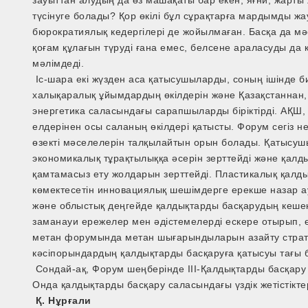
түсінуге болады? Қор өкілі бұл сұрақтарға мардымды жау
бюрократиялық кедергілері де жойылмаған. Басқа да м
қоғам құлағын түруді ғана емес, белсене араласуды да 
мәлімдеді.
Іс-шара екі жүзден аса қатысушыларды, соның ішінде 
халықаралық ұйымдардың өкілдерін және Қазақстаннан
энергетика саласындағы сарапшыларды біріктірді. АҚШ, 
елдерінен осы саланың өкілдері қатысты. Форум сегіз 
өзекті мәселелерін талқылайтын орын болады. Қатысу
экономикалық тұрақтылыққа әсерін зерттейді және қалд
қамтамасыз ету жолдарын зерттейді. Пластикалық қалды
көмектесетін инновациялық шешімдерге ерекше назар 
және облыстық деңгейде қалдықтарды басқарудың кешенд
заманауи ережелер мен әдістемелерді ескере отырып, өнд
метан форумында метан шығарындыларын азайту страт
кәсіпорындардың қалдықтарды басқаруға қатысуы тағы 
Сондай-ақ, Форум шеңберінде III-Қалдықтарды басқару б
Онда қалдықтарды басқару саласындағы үздік жетістікт
Қ. Нұрғали