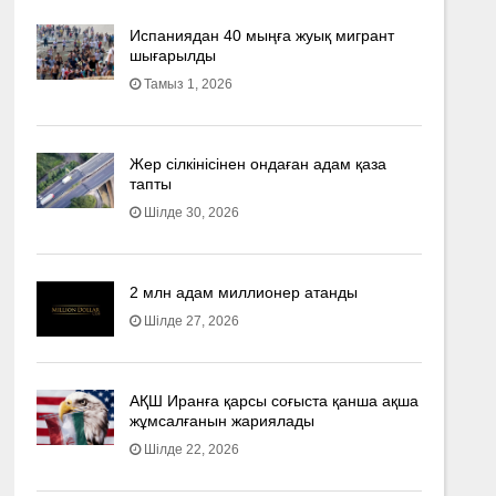
Испаниядан 40 мыңға жуық мигрант
шығарылды
Тамыз 1, 2026
Жер сілкінісінен ондаған адам қаза
тапты
Шілде 30, 2026
2 млн адам миллионер атанды
Шілде 27, 2026
АҚШ Иранға қарсы соғыста қанша ақша
жұмсалғанын жариялады
Шілде 22, 2026