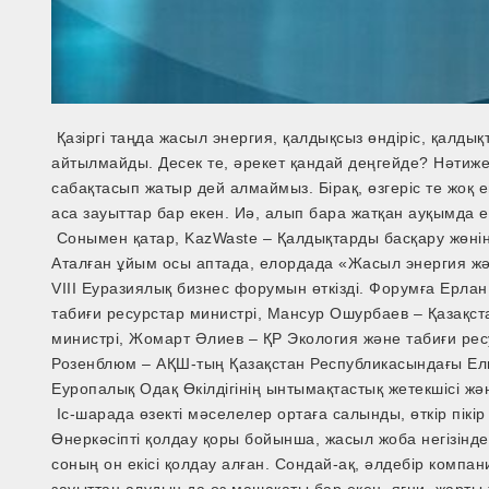
Қазіргі таңда жасыл энергия, қалдықсыз өндіріс, қалдық
айтылмайды. Десек те, әрекет қандай деңгейде? Нәтиже
сабақтасып жатыр дей алмаймыз. Бірақ, өзгеріс те жоқ 
аса зауыттар бар екен. Иә, алып бара жатқан ауқымда 
Сонымен қатар, KazWaste – Қалдықтарды басқару жөнін
Аталған ұйым осы аптада, елордада «Жасыл энергия ж
VIII Еуразиялық бизнес форумын өткізді. Форумға Ерла
табиғи ресурстар министрі, Мансур Ошурбаев – Қазақст
министрі, Жомарт Әлиев – ҚР Экология және табиғи рес
Розенблюм – АҚШ-тың Қазақстан Республикасындағы Елш
Еуропалық Одақ Өкілдігінің ынтымақтастық жетекшісі жән
Іс-шарада өзекті мәселелер ортаға салынды, өткір пік
Өнеркәсіпті қолдау қоры бойынша, жасыл жоба негізінде,
соның он екісі қолдау алған. Сондай-ақ, әлдебір комп
зауыттан алудың да өз машақаты бар екен, яғни, жарты ж