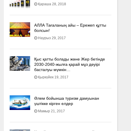
Қараша 28, 2018
АЛЛА Тағаланың айы – Ережеп құтты
болсын!
Наурыз 29, 2017
Қыс қатты болады және Жер бетінде
2030-2040­-жылға қарай мұз дәуірі
басталуы мүмкін…
Қыркүйек 19, 2017
Әлем бойынша туризм дамуынан
үштікке кірген елдер
Мамыр 21, 2017