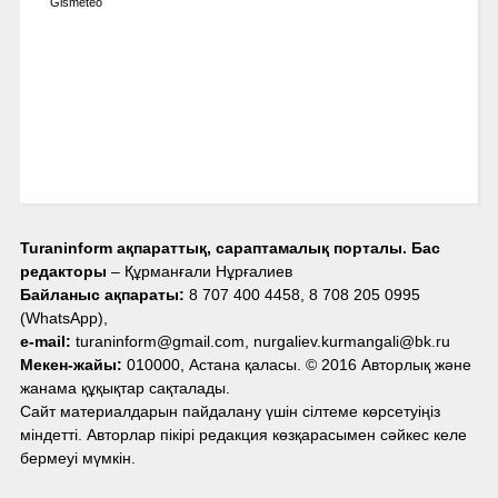
Gismeteo
Turaninform ақпараттық, сараптамалық порталы. Бас
редакторы
– Құрманғали Нұрғалиев
Байланыс ақпараты:
8 707 400 4458, 8 708 205 0995
(WhatsApp),
e-mail:
turaninform@gmail.com, nurgaliev.kurmangali@bk.ru
Мекен-жайы:
010000, Астана қаласы. © 2016 Авторлық және
жанама құқықтар сақталады.
Сайт материалдарын пайдалану үшін сілтеме көрсетуіңіз
міндетті. Авторлар пікірі редакция көзқарасымен сәйкес келе
бермеуі мүмкін.