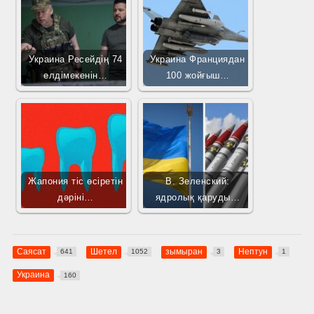
Украина Ресейдің 74
Украина Франциядан
елдімекенін…
100 жойғыш…
Жапония тіс өсіретін
В. Зеленский:
дәріні…
ядролық қаруды…
Саясат
Шетел
зымыран
Нептун
641
1052
3
1
Украина
160