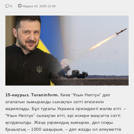
0
Наурыз 15, 2025 12:34
15-наурыз. Turaninform.
Киев “Ұзын Нептун” деп
аталатын зымыранды сынақтан сәтті өткізгенін
жариялады. Бұл туралы Украина президенті мәлім етті. –
“Ұзын Нептун” сынақтан өтті, әрі әскери мақсатта сәтті
қолданылды. Жаңа украиндық зымыран, дәл соққы.
Қашықтық – 1000 шақырым, – деп жазды ол әлеуметтік