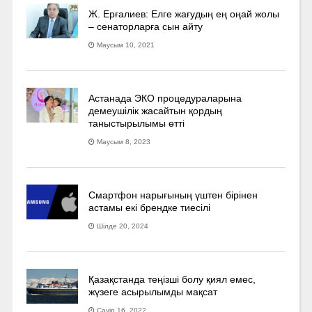
Ж. Ерғалиев: Елге жағудың ең оңай жолы
– сенаторларға сын айту
Маусым 10, 2021
Астанада ЭКО процедураларына
демеушілік жасайтын қордың
таныстырылымы өтті
Маусым 8, 2023
Смартфон нарығының үштен бірінен
астамы екі брендке тиесілі
Шілде 20, 2024
Қазақстанда теңізші болу қиял емес,
жүзеге асырылымды мақсат
Сәуір 16, 2022