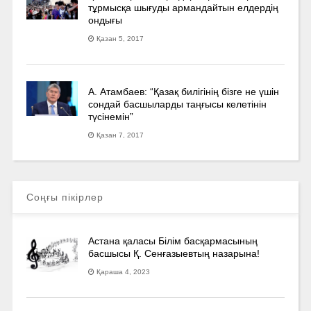
тұрмысқа шығуды армандайтын елдердің
ондығы
Қазан 5, 2017
А. Атамбаев: “Қазақ билігінің бізге не үшін
сондай басшыларды таңғысы келетінін
түсінемін”
Қазан 7, 2017
Соңғы пікірлер
Астана қаласы Білім басқармасының
басшысы Қ. Сенғазыевтың назарына!
Қараша 4, 2023