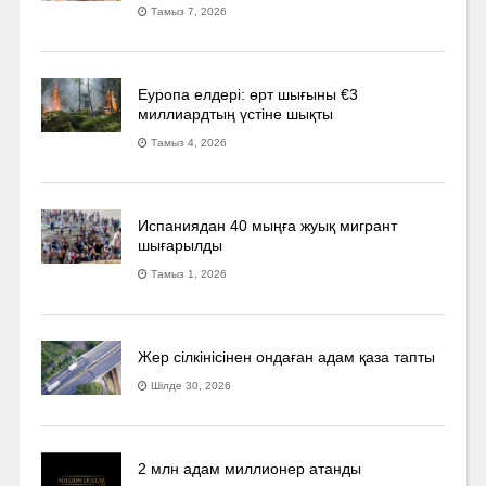
Тамыз 7, 2026
Еуропа елдері: өрт шығыны €3
миллиардтың үстіне шықты
Тамыз 4, 2026
Испаниядан 40 мыңға жуық мигрант
шығарылды
Тамыз 1, 2026
Жер сілкінісінен ондаған адам қаза тапты
Шілде 30, 2026
2 млн адам миллионер атанды