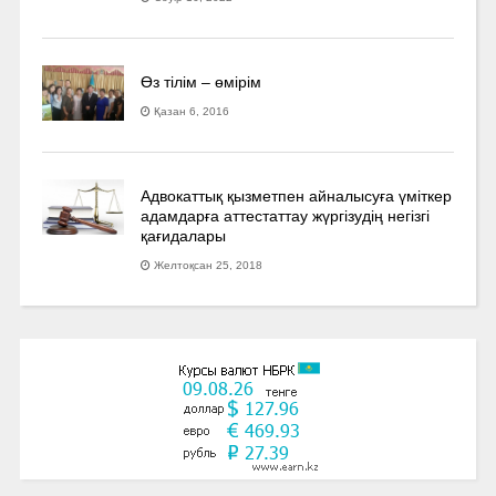
Өз тілім – өмірім
Қазан 6, 2016
Адвокаттық қызметпен айналысуға үмiткер
адамдарға аттестаттау жүргізудің негізгі
қағидалары
Желтоқсан 25, 2018