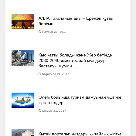
АЛЛА Тағаланың айы – Ережеп құтты
болсын!
Наурыз 29, 2017
Қыс қатты болады және Жер бетінде
2030-2040­-жылға қарай мұз дәуірі
басталуы мүмкін…
Қыркүйек 19, 2017
Әлем бойынша туризм дамуынан үштікке
кірген елдер
Мамыр 21, 2017
Қытай порталы: қыздары қытайлық жігітке