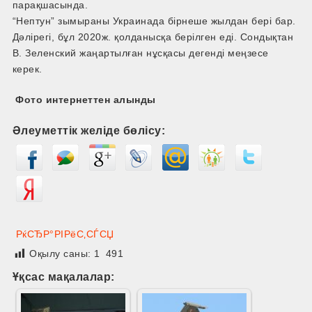
парақшасында.
“Нептун” зымыраны Украинада бірнеше жылдан бері бар.
Дәлірегі, бұл 2020ж. қолданысқа берілген еді. Сондықтан
В. Зеленский жаңартылған нұсқасы дегенді меңзесе
керек.
Фото интернеттен алынды
Әлеуметтік желіде бөлісу:
РќСЂР°РІРёС‚СЃСЏ
Оқылу саны:
1 491
Ұқсас мақалалар: