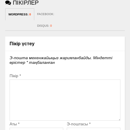
ПІКІРЛЕР
FACEBOOK:
WORDPRESS:
0
DISQUS:
0
Пікір үстеу
Э-пошта мекенжайыңыз жарияланбайды.
Міндетті
өрістер
*
таңбаланған
Пікір
*
Аты
*
Э-поштасы
*