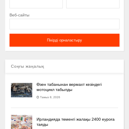
Веб-сайты
Соңғы жаңалық
Өзен табанынан вермахт кезіндегі
мотоцикл табылды
Тамыз 8, 2026
Ирландияда төменгі жалақы 2400 еуроға
таяды