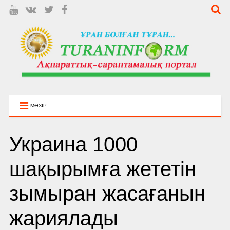
МӘЗІР
Украина 1000
шақырымға жететін
зымыран жасағанын
жариялады