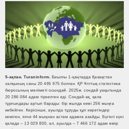
5-ақпан. Turaninform.
Биылғы 1-қаңтарда Қазақстан
халқының саны 20 495 975 болған. ҚР Ұлттық статистика
бюросының мәліметі осындай. 2025ж. сондай уақытында
20 286 084 адам тіркелген еді. Сондай-ақ, қала
тұрғындары артып барады: бір жылда кемі 256 мыңға
көбейген. Керісінше, ауылда тұруды құп көретіндер
кеміген, яғни 44 мыңнан астам адамға азайды. Бүгінгі күні
қалада – 13 029 830, ал, ауылда – 7 466 172 адам өмір