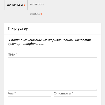
FACEBOOK:
WORDPRESS:
0
DISQUS:
0
Пікір үстеу
Э-пошта мекенжайыңыз жарияланбайды.
Міндетті
өрістер
*
таңбаланған
Пікір
*
Аты
*
Э-поштасы
*