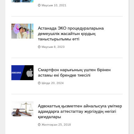
Маусым 10, 2021
Астанада ЭКО процедураларына
демеушілік жасайтын қордың
таныстырылымы өтті
Маусым 8, 2023
Смартфон нарығының үштен бірінен
астамы екі брендке тиесілі
Шілде 20, 2024
Адвокаттық қызметпен айналысуға үмiткер
адамдарға аттестаттау жүргізудің негізгі
қағидалары
Желтоқсан 25, 2018