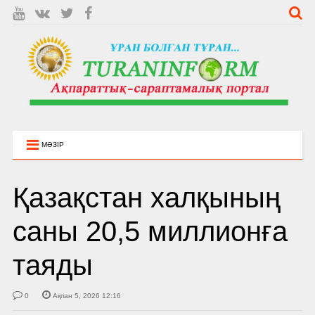
МӘЗІР
Қазақстан халқының
саны 20,5 миллионға
таяды
0
Ақпан 5, 2026 12:16