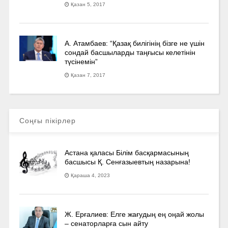
Қазан 5, 2017
А. Атамбаев: “Қазақ билігінің бізге не үшін
сондай басшыларды таңғысы келетінін
түсінемін”
Қазан 7, 2017
Соңғы пікірлер
Астана қаласы Білім басқармасының
басшысы Қ. Сенғазыевтың назарына!
Қараша 4, 2023
Ж. Ерғалиев: Елге жағудың ең оңай жолы
– сенаторларға сын айту