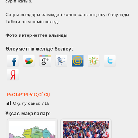
сүріп жатыр.
Соңғы жылдары еліміздегі халық санының өсуі баяулады.
Табиғи өсім кеміп келеді.
Фото интернеттен алынды
Әлеуметтік желіде бөлісу:
РќСЂР°РІРёС‚СЃСЏ
Оқылу саны:
716
Ұқсас мақалалар: