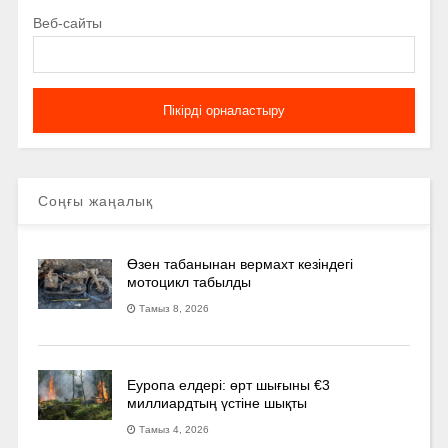
Веб-сайты
Соңғы жаңалық
Өзен табанынан вермахт кезіндегі
мотоцикл табылды
Тамыз 8, 2026
Еуропа елдері: өрт шығыны €3
миллиардтың үстіне шықты
Тамыз 4, 2026