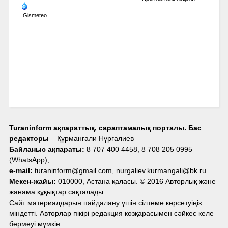
Gismeteo
Turaninform ақпараттық, сараптамалық порталы. Бас
редакторы
– Құрманғали Нұрғалиев
Байланыс ақпараты:
8 707 400 4458, 8 708 205 0995
(WhatsApp),
e-mail:
turaninform@gmail.com, nurgaliev.kurmangali@bk.ru
Мекен-жайы:
010000, Астана қаласы. © 2016 Авторлық және
жанама құқықтар сақталады.
Сайт материалдарын пайдалану үшін сілтеме көрсетуіңіз
міндетті. Авторлар пікірі редакция көзқарасымен сәйкес келе
бермеуі мүмкін.