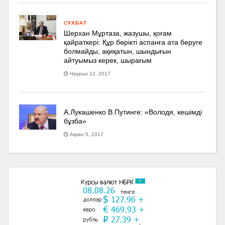
СҰХБАТ
Шерхан Мұртаза, жазушы, қоғам
қайраткері: Құр бөрікті аспанға ата беруге
болмайды, ақиқатын, шындығын
айтуымыз керек, шырағым
Наурыз 12, 2017
А.Лукашенко В.Путинге: «Володя, кешімді
бұзба»
Ақпан 5, 2017