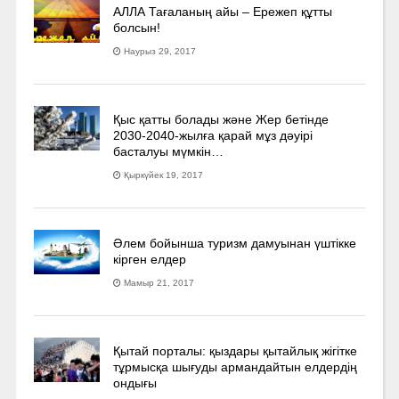
АЛЛА Тағаланың айы – Ережеп құтты
болсын!
Наурыз 29, 2017
Қыс қатты болады және Жер бетінде
2030-2040­-жылға қарай мұз дәуірі
басталуы мүмкін…
Қыркүйек 19, 2017
Әлем бойынша туризм дамуынан үштікке
кірген елдер
Мамыр 21, 2017
Қытай порталы: қыздары қытайлық жігітке
тұрмысқа шығуды армандайтын елдердің
ондығы