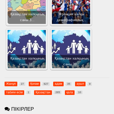
Қазақстан халқының
Франция халқы
саны 3…
демографиялық…
Қазақстан халқының
Қазақстан халқының
саны 22…
саны 20…
Жанұя
Қоғам
адам
ауыл
27
627
35
9
табиғи өсім
Қазақстан
қала
1
265
10
ПІКІРЛЕР