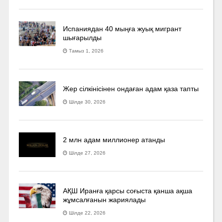
Испаниядан 40 мыңға жуық мигрант
шығарылды
Тамыз 1, 2026
Жер сілкінісінен ондаған адам қаза тапты
Шілде 30, 2026
2 млн адам миллионер атанды
Шілде 27, 2026
АҚШ Иранға қарсы соғыста қанша ақша
жұмсалғанын жариялады
Шілде 22, 2026