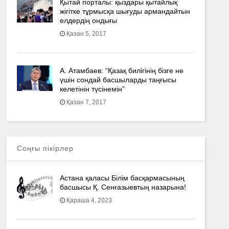
Қытай порталы: қыздары қытайлық
жігітке тұрмысқа шығуды армандайтын
елдердің ондығы
Қазан 5, 2017
А. Атамбаев: “Қазақ билігінің бізге не
үшін сондай басшыларды таңғысы
келетінін түсінемін”
Қазан 7, 2017
Соңғы пікірлер
Астана қаласы Білім басқармасының
басшысы Қ. Сенғазыевтың назарына!
Қараша 4, 2023