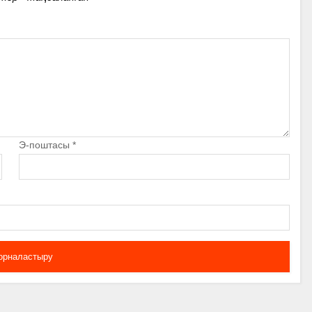
Э-поштасы
*