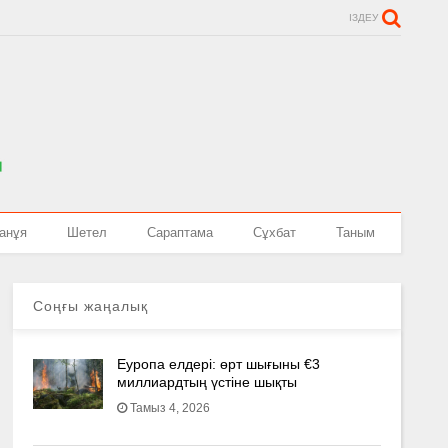
ІЗДЕУ
анұя
Шетел
Сараптама
Сұхбат
Таным
Соңғы жаңалық
Еуропа елдері: өрт шығыны €3
миллиардтың үстіне шықты
Тамыз 4, 2026