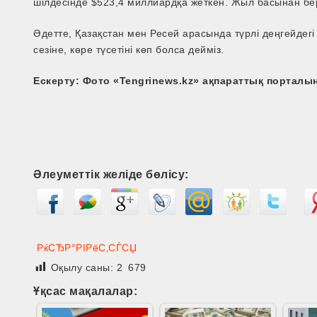
шілдесінде $523,4 миллиардқа жеткен. Жыл басынан бе
Әдетте, Қазақстан мен Ресей арасында түрлі деңгейдегі 
сезіне, көре түсетіні көп болса дейміз.
Ескерту: Ф
ото «Tengrinews.kz» ақпараттық портал
Әлеуметтік желіде бөлісу:
РќСЂР°РІРёС‚СЃСЏ
Оқылу саны:
2 679
Ұқсас мақалалар: