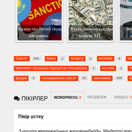
Қазақстан-Ресей тауар
Қазақстанның сыртқы
Эк
айналымы…
қарызы $17…
Саясат
жиын
кездесу
кәсіпкер
кө
641
1
1
4
мемлекет басшысы Нұрсұлтан Назарбаев
нәтиже
Р
1
1
форум
халықаралық саясат
экономика
Қ
4
41
105
ПІКІРЛЕР
FACEBOOK:
DISQUS:
0
WORDPRESS:
0
Пікір үстеу
Э-пошта мекенжайыңыз жарияланбайды.
Міндетті өрі