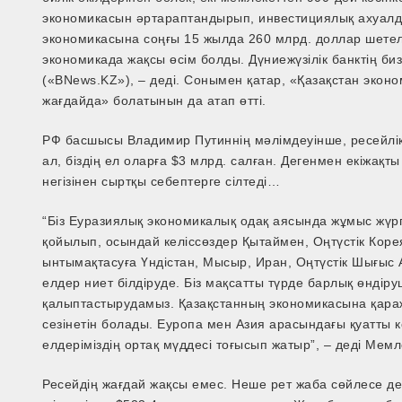
экономикасын әртараптандырып, инвестициялық ахуалд
экономикасына соңғы 15 жылда 260 млрд. доллар шетел
экономикада жақсы өсiм болды. Дүниежүзiлiк банктiң биз
(«BNews.KZ»), – деді. Сонымен қатар, «Қазақстан эконо
жағдайда» болатынын да атап өтті.
РФ басшысы Владимир Путиннің мәлімдеуінше, ресейлік
ал, біздің ел оларға $3 млрд. салған. Дегенмен екіжақ
негізінен сыртқы себептерге сілтеді…
“Біз Еуразиялық экономикалық одақ аясында жұмыс жүргі
қойылып, осындай келіссөздер Қытаймен, Оңтүстік Кор
ынтымақтасуға Үндістан, Мысыр, Иран, Оңтүстік­ Шығыс
елдер ниет білдіруде. Біз мақсатты түрде барлық өндір
қалыптастырудамыз. Қазақстанның экономикасына қаража
сезінетін болады. Еуропа мен Азия арасындағы қуатты
елдеріміздің ортақ мүддесі тоғысып жатыр”, – деді Мем
Ресейдің жағдай жақсы емес. Неше рет жаба сөйлесе де