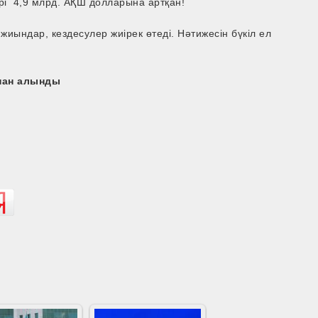
рі 4,9 млрд. АҚШ долларына артқан!
жиындар, кездесулер жиірек өтеді. Нәтижесін бүкіл ел
ынан алынды