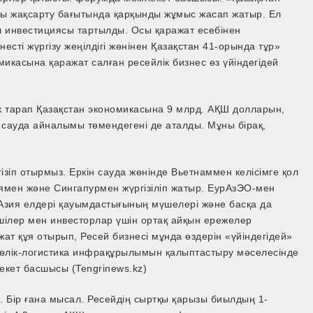
ы жақсарту бағытында қарқынды жұмыс жасап жатыр. Ел
 инвестициясы тартылды. Осы қаражат есебiнен
нестi жүргiзу жеңiлдiгі жөнінен Қазақстан 41-орында тұр»
микасына қаражат салған ресейлiк бизнес өз үйiндегiдей
 тарап Қазақстан экономикасына 9 млрд. АҚШ долларын,
ты сауда айналымы төмендегені де аталды. Мұны бірақ,
зіп отырмыз. Еркін сауда жөнінде Вьетнаммен келісімге қол
еямен және Сингапурмен жүргізіліп жатыр. ЕурАзЭО-мен
 Азия елдері қауымдастығының мүшелері және басқа да
ушілер мен инвесторлар үшін ортақ айқын ережелер
т құя отырып, Ресей бизнесі мұнда өздерін «үйіндегідей»
 көлік-логистика инфрақұрылымын қалыптастыру мәселесінде
лекет басшысы (Tengrinews.kz)
. Бір ғана мысал. Ресейдің сыртқы қарызы биылдың 1­