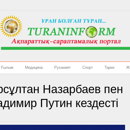
Ғылым
Медицина
Руханият
Спорт
Тарих
Ж
рсұлтан Назарбаев пен
адимир Путин кездесті