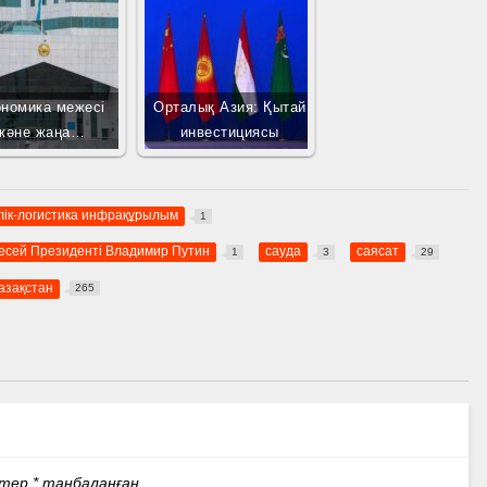
ономика межесі
Орталық Азия: Қытай
және жаңа…
инвестициясы
лік-логистика инфрақұрылым
1
есей Президенті Владимир Путин
сауда
саясат
1
3
29
азақстан
265
стер
*
таңбаланған