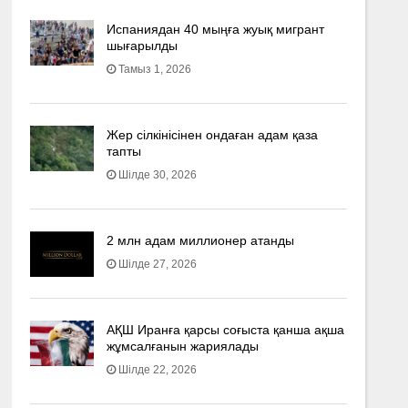
Испаниядан 40 мыңға жуық мигрант
шығарылды
Тамыз 1, 2026
Жер сілкінісінен ондаған адам қаза
тапты
Шілде 30, 2026
2 млн адам миллионер атанды
Шілде 27, 2026
АҚШ Иранға қарсы соғыста қанша ақша
жұмсалғанын жариялады
Шілде 22, 2026