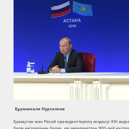
Құрманғали Нұрғалиев
Қазақстан мен Ресей президенттерінің кездесуі XIII ө
билік өкілдерінен бөлек, екі мемлекеттен 900-дей кәс