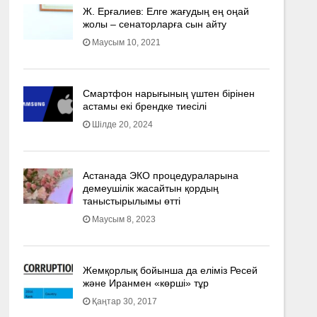
Ж. Ерғалиев: Елге жағудың ең оңай
жолы – сенаторларға сын айту
Маусым 10, 2021
Смартфон нарығының үштен бірінен
астамы екі брендке тиесілі
Шілде 20, 2024
Астанада ЭКО процедураларына
демеушілік жасайтын қордың
таныстырылымы өтті
Маусым 8, 2023
Жемқорлық бойынша да еліміз Ресей
және Иранмен «көрші» тұр
Қаңтар 30, 2017