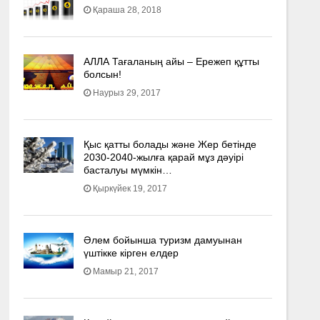
Қараша 28, 2018
АЛЛА Тағаланың айы – Ережеп құтты
болсын!
Наурыз 29, 2017
Қыс қатты болады және Жер бетінде
2030-2040­-жылға қарай мұз дәуірі
басталуы мүмкін…
Қыркүйек 19, 2017
Әлем бойынша туризм дамуынан
үштікке кірген елдер
Мамыр 21, 2017