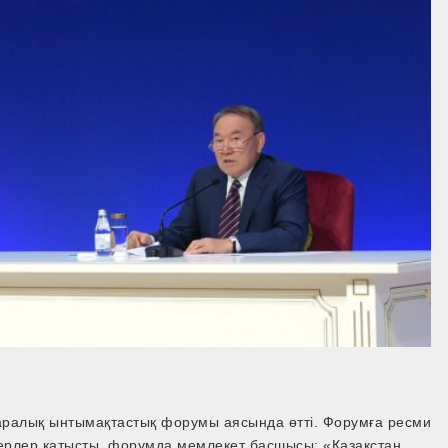
ңіраралық ынтымақтастық форумы аясында өтті. Форумға ресми
іпкерлер қатысты. форумда мемлекет басшысы: «Қазақстан