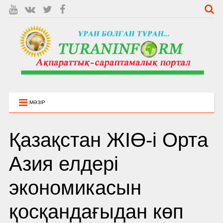
МӘЗІР
Қазақстан ЖІӨ­-і Орта
Азия елдері
экономикасын
қосқандағыдан көп