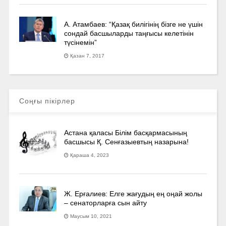
А. Атамбаев: “Қазақ билігінің бізге не үшін
сондай басшыларды таңғысы келетінін
түсінемін”
Қазан 7, 2017
Соңғы пікірлер
Астана қаласы Білім басқармасының
басшысы Қ. Сенғазыевтың назарына!
Қараша 4, 2023
Ж. Ерғалиев: Елге жағудың ең оңай жолы
– сенаторларға сын айту
Маусым 10, 2021