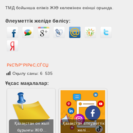
ТМД бойынша еліміз ЖІӨ көлемінен екінші орында.
Әлеуметтік желіде бөлісу:
РќСЂР°РІРёС‚СЃСЏ
Оқылу саны:
6 535
Ұқсас мақалалар:
Қазақстан он жыл
Қазақстан әлеуметтік
бұрынғы ЖІӨ…
желі…