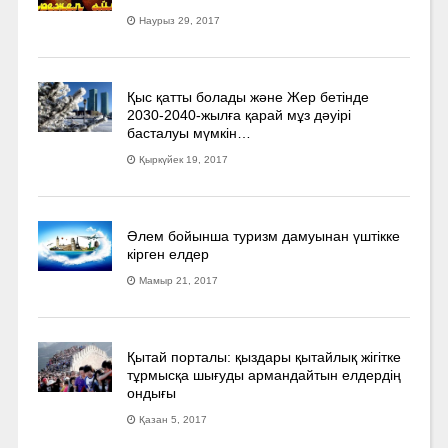
Наурыз 29, 2017
Қыс қатты болады және Жер бетінде
2030-2040­-жылға қарай мұз дәуірі
басталуы мүмкін…
Қыркүйек 19, 2017
Әлем бойынша туризм дамуынан үштікке
кірген елдер
Мамыр 21, 2017
Қытай порталы: қыздары қытайлық жігітке
тұрмысқа шығуды армандайтын елдердің
ондығы
Қазан 5, 2017