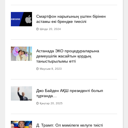
Смартфон нарығының үштен бірінен
астамы екі брендке тиесілі
Шілде 20, 2024
Астанада ЭКО процедураларына
демеушілік жасайтын қордың
таныстырылымы өтті
Маусым 8, 2023
Джо Байден АҚШ президенті болып
тұрғанда…
Қаңтар 20, 2025
Д. Трамп: Ол мәмілеге келуге тиісті