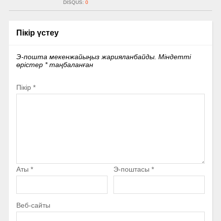
DISQUS:
0
Пікір үстеу
Э-пошта мекенжайыңыз жарияланбайды.
Міндетті
өрістер
*
таңбаланған
Пікір
*
Аты
*
Э-поштасы
*
Веб-сайты