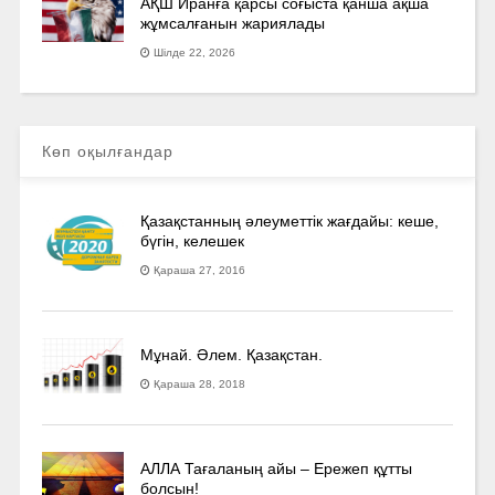
АҚШ Иранға қарсы соғыста қанша ақша
жұмсалғанын жариялады
Шілде 22, 2026
Көп оқылғандар
Қазақстанның әлеуметтік жағдайы: кеше,
бүгін, келешек
Қараша 27, 2016
Мұнай. Әлем. Қазақстан.
Қараша 28, 2018
АЛЛА Тағаланың айы – Ережеп құтты
болсын!