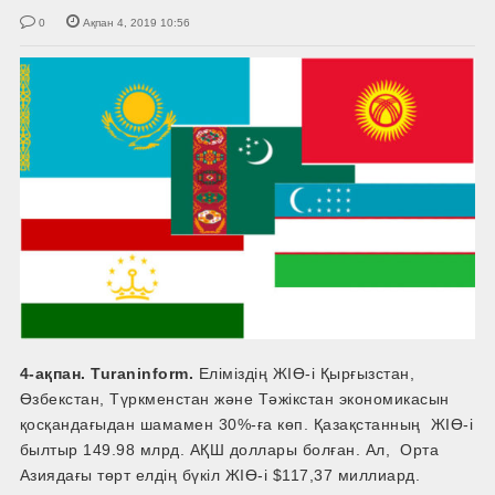
0
Ақпан 4, 2019 10:56
4-ақпан. Turaninform.
Еліміздің ЖІӨ-­і Қырғызстан,
Өзбекстан, Түркменстан және Тәжікстан экономикасын
қосқандағыдан шамамен 30%-ға көп. Қазақстанның ЖІӨ-­і
былтыр 149.98 млрд. АҚШ доллары болған. Ал, Орта
Азиядағы төрт елдің бүкіл ЖІӨ-­і $117,37 миллиард.