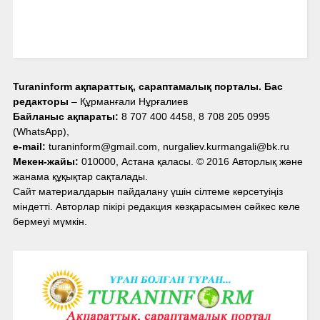
Turaninform ақпараттық, сараптамалық порталы. Бас
редакторы
– Құрманғали Нұрғалиев
Байланыс ақпараты:
8 707 400 4458, 8 708 205 0995
(WhatsApp),
e-mail:
turaninform@gmail.com, nurgaliev.kurmangali@bk.ru
Мекен-жайы:
010000, Астана қаласы. © 2016 Авторлық және
жанама құқықтар сақталады.
Сайт материалдарын пайдалану үшін сілтеме көрсетуіңіз
міндетті. Авторлар пікірі редакция көзқарасымен сәйкес келе
бермеуі мүмкін.