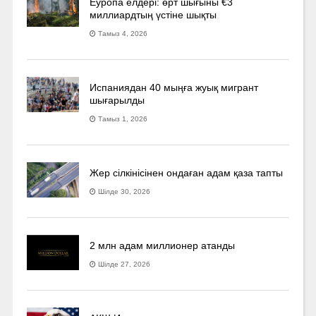
Еуропа елдері: өрт шығыны €3
миллиардтың үстіне шықты
Тамыз 4, 2026
Испаниядан 40 мыңға жуық мигрант
шығарылды
Тамыз 1, 2026
Жер сілкінісінен ондаған адам қаза тапты
Шілде 30, 2026
2 млн адам миллионер атанды
Шілде 27, 2026