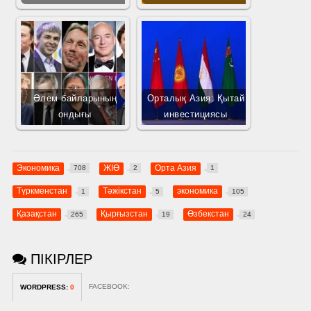
Әлем байларының
Орталық Азия: Қытай
ондығы
инвестициясы
Экономика
ЖІӨ­
Орта Азия
708
2
1
Түркменстан
Тәжікстан
экономика
1
5
105
Қазақстан
Қырғызстан
Өзбекстан
265
19
24
ПІКІРЛЕР
FACEBOOK:
WORDPRESS:
0