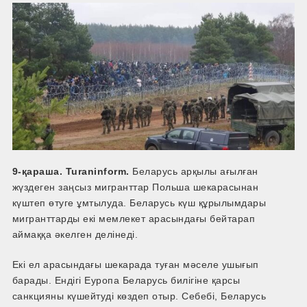
9-қараша. Turaninform.
Беларусь арқылы ағылған
жүздеген заңсыз мигранттар Польша шекарасынан
күштеп өтуге ұмтылуда. Беларусь күш құрылымдары
мигранттарды екі мемлекет арасындағы бейтарап
аймаққа әкелген делінеді.
Екі ел арасындағы шекарада туған мәселе ушығып
барады. Ендігі Еуропа Беларусь билігіне қарсы
санкцияны күшейтуді көздеп отыр. Себебі, Беларусь