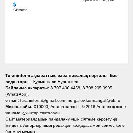
Прогноз на 2 недели
Gismeteo
Turaninform ақпараттық, сараптамалық порталы. Бас
редакторы
– Құрманғали Нұрғалиев
Байланыс ақпараты:
8 707 400 4458, 8 708 205 0995
(WhatsApp),
e-mail:
turaninform@gmail.com, nurgaliev.kurmangali@bk.ru
Мекен-жайы:
010000, Астана қаласы. © 2016 Авторлық және
жанама құқықтар сақталады.
Сайт материалдарын пайдалану үшін сілтеме көрсетуіңіз
міндетті. Авторлар пікірі редакция көзқарасымен сәйкес келе
бермеуі мүмкін.