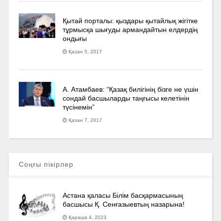
Қытай порталы: қыздары қытайлық жігітке
тұрмысқа шығуды армандайтын елдердің
ондығы
Қазан 5, 2017
А. Атамбаев: “Қазақ билігінің бізге не үшін
сондай басшыларды таңғысы келетінін
түсінемін”
Қазан 7, 2017
Соңғы пікірлер
Астана қаласы Білім басқармасының
басшысы Қ. Сенғазыевтың назарына!
Қараша 4, 2023