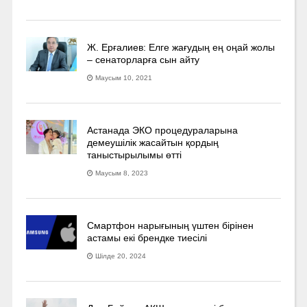
Ж. Ерғалиев: Елге жағудың ең оңай жолы
– сенаторларға сын айту
Маусым 10, 2021
Астанада ЭКО процедураларына
демеушілік жасайтын қордың
таныстырылымы өтті
Маусым 8, 2023
Смартфон нарығының үштен бірінен
астамы екі брендке тиесілі
Шілде 20, 2024