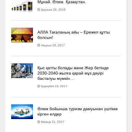
Мұнай. Әлем. Қазақстан.
Қараша 28, 2018
АЛЛА Тағаланың айы – Ережеп құтты
болсын!
Наурыз 29, 2017
Қыс қатты болады және Жер бетінде
2030-2040­-жылға қарай мұз дәуірі
басталуы мүмкін…
Қыркүйек 19, 2017
Әлем бойынша туризм дамуынан үштікке
кірген елдер
Мамыр 21, 2017