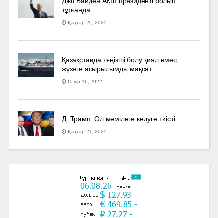
Джо Байден АҚШ президенті болып
тұрғанда…
Қаңтар 20, 2025
Қазақстанда теңізші болу қиял емес,
жүзеге асырылымды мақсат
Сәуір 16, 2022
Д. Трамп: Ол мәмілеге келуге тиісті
Қаңтар 21, 2025