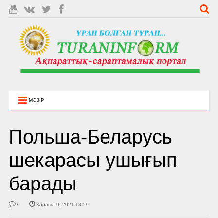
МӘЗІР
Польша-Беларусь
шекарасы ушығып
барады
0
Қараша 9, 2021 18:59