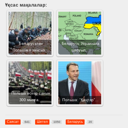
Ұқсас мақалалар:
Беларусьтен
Беларусь Украинаға
Польшаға заңсыз…
шабуыл…
Польша әскер санын
300 мыңға…
Польша: “Қаңтар”…
Саясат
Шетел
Беларусь
641
1050
20