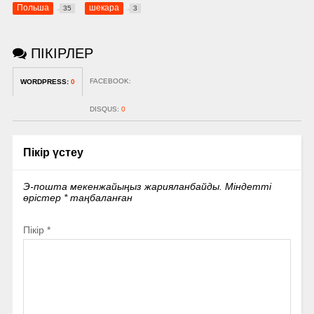
Польша
шекара
35
3
ПІКІРЛЕР
FACEBOOK:
WORDPRESS:
0
DISQUS:
0
Пікір үстеу
Э-пошта мекенжайыңыз жарияланбайды.
Міндетті
өрістер
*
таңбаланған
Пікір
*