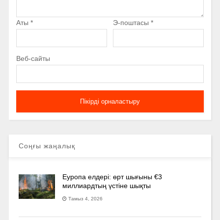
Аты
*
Э-поштасы
*
Веб-сайты
Соңғы жаңалық
Еуропа елдері: өрт шығыны €3
миллиардтың үстіне шықты
Тамыз 4, 2026