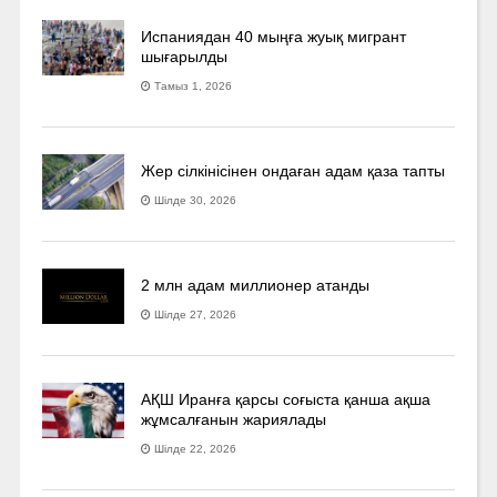
Испаниядан 40 мыңға жуық мигрант
шығарылды
Тамыз 1, 2026
Жер сілкінісінен ондаған адам қаза тапты
Шілде 30, 2026
2 млн адам миллионер атанды
Шілде 27, 2026
АҚШ Иранға қарсы соғыста қанша ақша
жұмсалғанын жариялады
Шілде 22, 2026