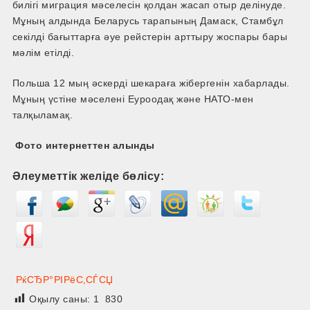
билігі миграция мәселесін қолдан жасап отыр делінуде.
Мұның алдында Беларусь тарапының Дамаск, Стамбұл
секілді бағыттарға әуе рейстерін арттыру жоспары бары
мәлім етілді.
Польша 12 мың әскерді шекараға жібергенін хабарлады.
Мұның үстіне мәселені Еуроодақ және НАТО-мен
талқыламақ.
Фото интернеттен алынды
Әлеуметтік желіде бөлісу:
РќСЂР°РІРёС‚СЃСЏ
Оқылу саны:
1 830