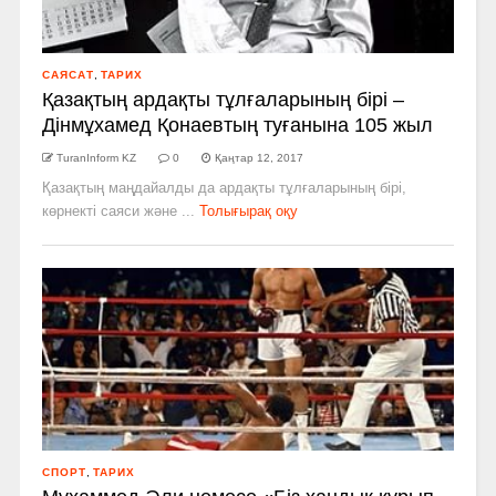
САЯСАТ
,
ТАРИХ
Қазақтың ардақты тұлғаларының бірі –
Дінмұхамед Қонаевтың туғанына 105 жыл
TuranInform KZ
0
Қаңтар 12, 2017
Қазақтың маңдайалды да ардақты тұлғаларының бірі,
көрнекті саяси және ...
Толығырақ оқу
СПОРТ
,
ТАРИХ