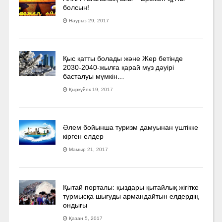
болсын!
Наурыз 29, 2017
Қыс қатты болады және Жер бетінде
2030-2040­-жылға қарай мұз дәуірі
басталуы мүмкін…
Қыркүйек 19, 2017
Әлем бойынша туризм дамуынан үштікке
кірген елдер
Мамыр 21, 2017
Қытай порталы: қыздары қытайлық жігітке
тұрмысқа шығуды армандайтын елдердің
ондығы
Қазан 5, 2017