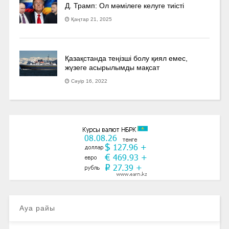
Д. Трамп: Ол мәмілеге келуге тиісті
Қаңтар 21, 2025
Қазақстанда теңізші болу қиял емес,
жүзеге асырылымды мақсат
Сәуір 16, 2022
Ауа райы