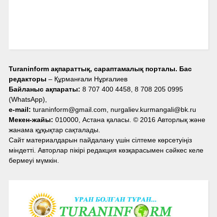
Turaninform ақпараттық, сараптамалық порталы. Бас
редакторы
– Құрманғали Нұрғалиев
Байланыс ақпараты:
8 707 400 4458, 8 708 205 0995
(WhatsApp),
e-mail:
turaninform@gmail.com, nurgaliev.kurmangali@bk.ru
Мекен-жайы:
010000, Астана қаласы. © 2016 Авторлық және
жанама құқықтар сақталады.
Сайт материалдарын пайдалану үшін сілтеме көрсетуіңіз
міндетті. Авторлар пікірі редакция көзқарасымен сәйкес келе
бермеуі мүмкін.