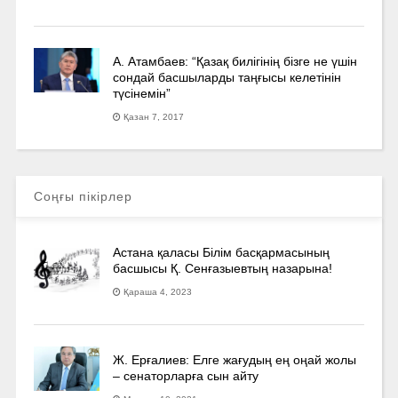
А. Атамбаев: “Қазақ билігінің бізге не үшін
сондай басшыларды таңғысы келетінін
түсінемін”
Қазан 7, 2017
Соңғы пікірлер
Астана қаласы Білім басқармасының
басшысы Қ. Сенғазыевтың назарына!
Қараша 4, 2023
Ж. Ерғалиев: Елге жағудың ең оңай жолы
– сенаторларға сын айту