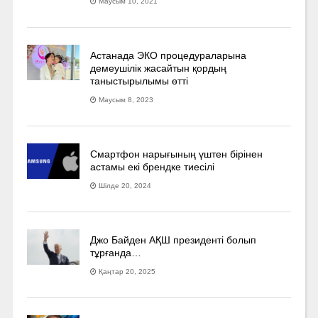
Маусым 10, 2021
Астанада ЭКО процедураларына
демеушілік жасайтын қордың
таныстырылымы өтті
Маусым 8, 2023
Смартфон нарығының үштен бірінен
астамы екі брендке тиесілі
Шілде 20, 2024
Джо Байден АҚШ президенті болып
тұрғанда…
Қаңтар 20, 2025