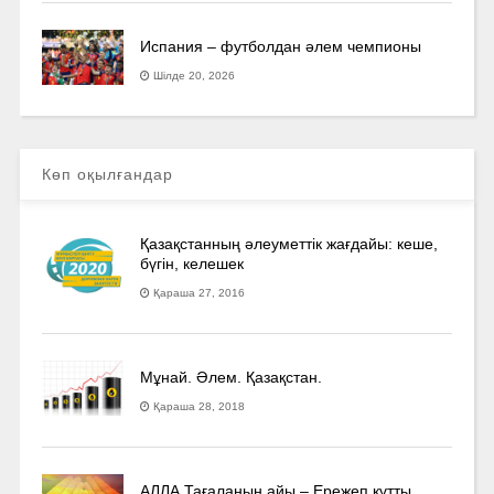
Испания – футболдан әлем чемпионы
Шілде 20, 2026
Көп оқылғандар
Қазақстанның әлеуметтік жағдайы: кеше,
бүгін, келешек
Қараша 27, 2016
Мұнай. Әлем. Қазақстан.
Қараша 28, 2018
АЛЛА Тағаланың айы – Ережеп құтты