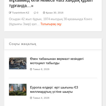
Мұхаммед Әли немесе «Біз хандық құрып
тұрғанда…»
TuranInform KZ
0
Қазан 30, 2016
Осыдан 42 жыл бұрын, 1974-жылдың 30-қазанында Конго
(бұрынғы Заир) қал...
Толығырақ оқу
Соңғы жаңалық
Өзен табанынан вермахт кезіндегі
мотоцикл табылды
Тамыз 8, 2026
Еуропа елдері: өрт шығыны €3
миллиардтың үстіне шықты
Тамыз 4, 2026