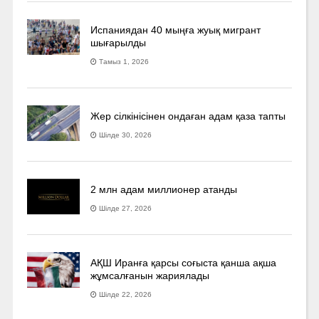
Испаниядан 40 мыңға жуық мигрант
шығарылды
Тамыз 1, 2026
Жер сілкінісінен ондаған адам қаза тапты
Шілде 30, 2026
2 млн адам миллионер атанды
Шілде 27, 2026
АҚШ Иранға қарсы соғыста қанша ақша
жұмсалғанын жариялады
Шілде 22, 2026