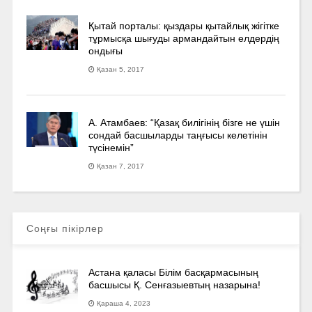
Қытай порталы: қыздары қытайлық жігітке
тұрмысқа шығуды армандайтын елдердің
ондығы
Қазан 5, 2017
А. Атамбаев: “Қазақ билігінің бізге не үшін
сондай басшыларды таңғысы келетінін
түсінемін”
Қазан 7, 2017
Соңғы пікірлер
Астана қаласы Білім басқармасының
басшысы Қ. Сенғазыевтың назарына!
Қараша 4, 2023