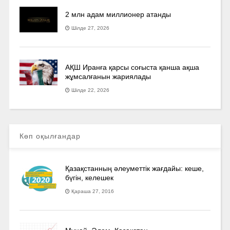
2 млн адам миллионер атанды
Шілде 27, 2026
АҚШ Иранға қарсы соғыста қанша ақша
жұмсалғанын жариялады
Шілде 22, 2026
Көп оқылғандар
Қазақстанның әлеуметтік жағдайы: кеше,
бүгін, келешек
Қараша 27, 2016