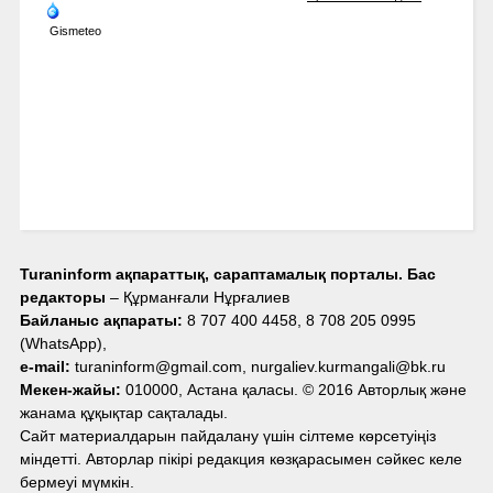
Gismeteo
Turaninform ақпараттық, сараптамалық порталы. Бас
редакторы
– Құрманғали Нұрғалиев
Байланыс ақпараты:
8 707 400 4458, 8 708 205 0995
(WhatsApp),
e-mail:
turaninform@gmail.com, nurgaliev.kurmangali@bk.ru
Мекен-жайы:
010000, Астана қаласы. © 2016 Авторлық және
жанама құқықтар сақталады.
Сайт материалдарын пайдалану үшін сілтеме көрсетуіңіз
міндетті. Авторлар пікірі редакция көзқарасымен сәйкес келе
бермеуі мүмкін.