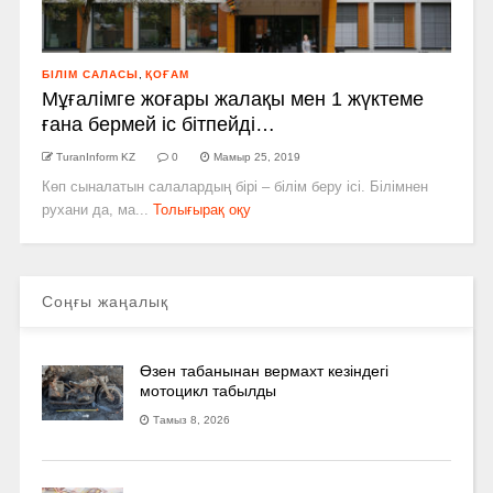
БІЛІМ САЛАСЫ
,
ҚОҒАМ
Мұғалімге жоғары жалақы мен 1 жүктеме
ғана бермей іс бітпейді…
TuranInform KZ
0
Мамыр 25, 2019
Көп сыналатын салалардың бірі – білім беру ісі. Білімнен
рухани да, ма...
Толығырақ оқу
Соңғы жаңалық
Өзен табанынан вермахт кезіндегі
мотоцикл табылды
Тамыз 8, 2026