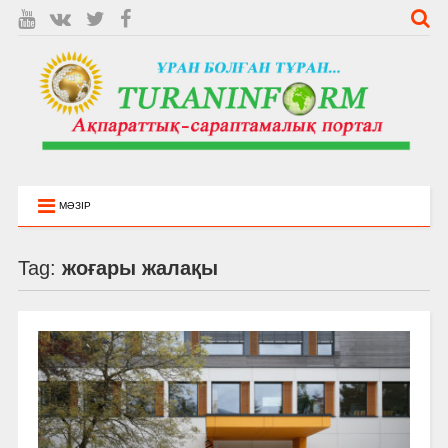
МӘЗІР
Tag:
жоғары жалақы