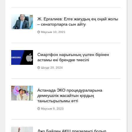
Ж. Ерғалиев: Елге жағудың ең оңай жолы
– сенаторларға сын айту
Маусым 10, 2021
Смартфон нарығының үштен бірінен
астамы екі брендке тиесілі
Шілде 20, 2024
Астанада ЭКО процедураларына
демеушілік жасайтын қордың
таныстырылымы өтті
Маусым 8, 2023
Джо Байден АҚШ президенті болып