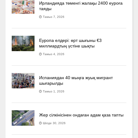
Ирландияда төменгі жалақы 2400 еуроға
таяды
Тамыз 7, 2026
Еуропа елдері: өрт шығыны €3
миллиардтың үстіне шықты
Тамыз 4, 2026
Испаниядан 40 мыңға жуық мигрант
шығарылды
Тамыз 1, 2026
Жер сілкінісінен ондаған адам қаза тапты
Шілде 30, 2026