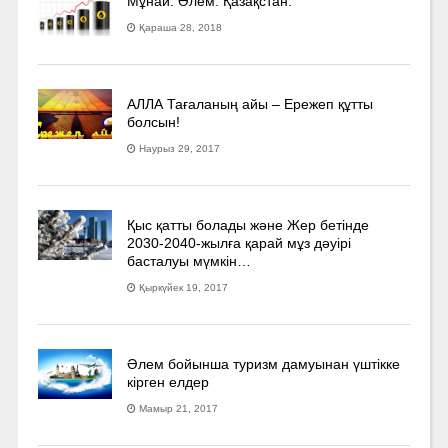
Мұнай. Әлем. Қазақстан.
Қараша 28, 2018
АЛЛА Тағаланың айы – Ережеп құтты
болсын!
Наурыз 29, 2017
Қыс қатты болады және Жер бетінде
2030-2040­-жылға қарай мұз дәуірі
басталуы мүмкін…
Қыркүйек 19, 2017
Әлем бойынша туризм дамуынан үштікке
кірген елдер
Мамыр 21, 2017