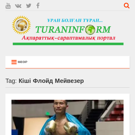
МӘЗІР
Tag:
Кіші Флойд Мейвезер