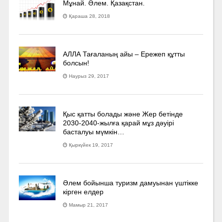
Мұнай. Әлем. Қазақстан.
Қараша 28, 2018
АЛЛА Тағаланың айы – Ережеп құтты
болсын!
Наурыз 29, 2017
Қыс қатты болады және Жер бетінде
2030-2040­-жылға қарай мұз дәуірі
басталуы мүмкін…
Қыркүйек 19, 2017
Әлем бойынша туризм дамуынан үштікке
кірген елдер
Мамыр 21, 2017