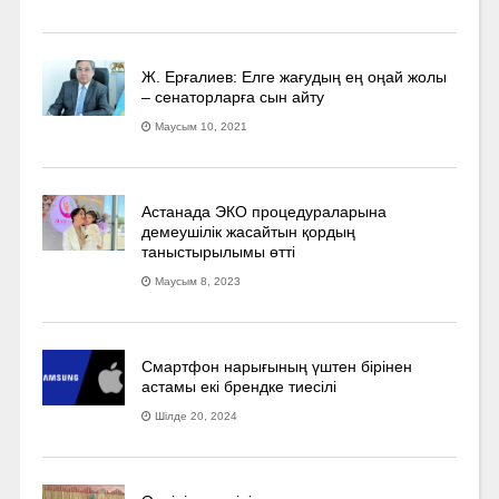
Ж. Ерғалиев: Елге жағудың ең оңай жолы
– сенаторларға сын айту
Маусым 10, 2021
Астанада ЭКО процедураларына
демеушілік жасайтын қордың
таныстырылымы өтті
Маусым 8, 2023
Смартфон нарығының үштен бірінен
астамы екі брендке тиесілі
Шілде 20, 2024