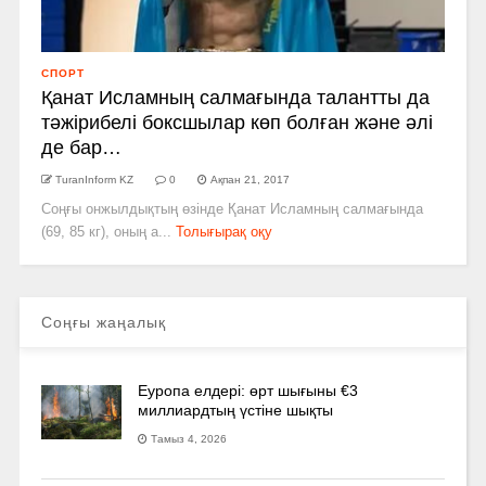
СПОРТ
Қанат Исламның салмағында талантты да
тәжірибелі боксшылар көп болған және әлі
де бар…
TuranInform KZ
0
Ақпан 21, 2017
Соңғы онжылдықтың өзінде Қанат Исламның салмағында
(69, 85 кг), оның а...
Толығырақ оқу
Соңғы жаңалық
Еуропа елдері: өрт шығыны €3
миллиардтың үстіне шықты
Тамыз 4, 2026