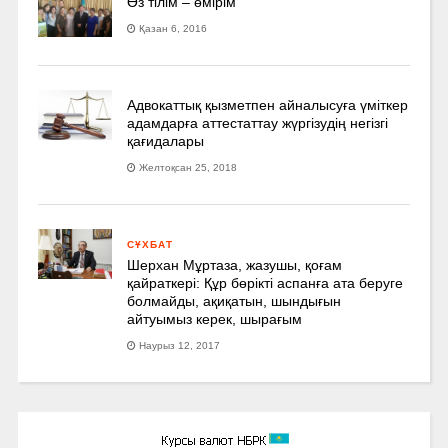
Өз тілім – өмірім
Қазан 6, 2016
Адвокаттық қызметпен айналысуға үмiткер
адамдарға аттестаттау жүргізудің негізгі
қағидалары
Желтоқсан 25, 2018
СҰХБАТ
Шерхан Мұртаза, жазушы, қоғам
қайраткері: Құр бөрікті аспанға ата беруге
болмайды, ақиқатын, шындығын
айтуымыз керек, шырағым
Наурыз 12, 2017