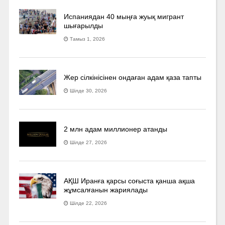
Испаниядан 40 мыңға жуық мигрант
шығарылды
Тамыз 1, 2026
Жер сілкінісінен ондаған адам қаза тапты
Шілде 30, 2026
2 млн адам миллионер атанды
Шілде 27, 2026
АҚШ Иранға қарсы соғыста қанша ақша
жұмсалғанын жариялады
Шілде 22, 2026