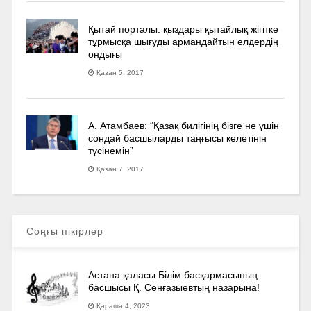
Қытай порталы: қыздары қытайлық жігітке
тұрмысқа шығуды армандайтын елдердің
ондығы
Қазан 5, 2017
А. Атамбаев: “Қазақ билігінің бізге не үшін
сондай басшыларды таңғысы келетінін
түсінемін”
Қазан 7, 2017
Соңғы пікірлер
Астана қаласы Білім басқармасының
басшысы Қ. Сенғазыевтың назарына!
Қараша 4, 2023