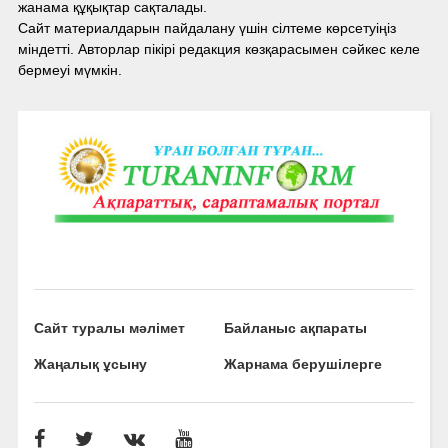
жанама құқықтар сақталады.
Сайт материалдарын пайдалану үшін сілтеме көрсетуіңіз
міндетті. Авторлар пікірі редакция көзқарасымен сәйкес келе
бермеуі мүмкін.
Сайт туралы мәлімет
Байланыс ақпараты
Жаңалық ұсыну
Жарнама берушілерге