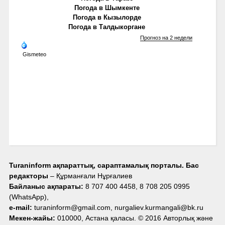
Погода в Шымкенте
Погода в Кызылорде
Погода в Талдыкоргане
Прогноз на 2 недели
Gismeteo
Turaninform ақпараттық, сараптамалық порталы. Бас
редакторы
– Құрманғали Нұрғалиев
Байланыс ақпараты:
8 707 400 4458, 8 708 205 0995
(WhatsApp),
e-mail:
turaninform@gmail.com, nurgaliev.kurmangali@bk.ru
Мекен-жайы:
010000, Астана қаласы. © 2016 Авторлық және