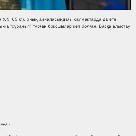
(69, 85 кг), оның айналасындағы салмақтарда да өте
дыққа “сұранып” тұрған боксшылар көп болған. Басқа алыстау
лады.