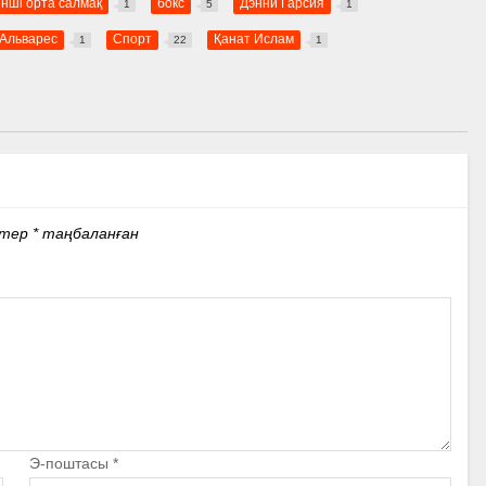
інші орта салмақ
бокс
Дэнни Гарсия
1
5
1
 Альварес
Спорт
Қанат Ислам
1
22
1
стер
*
таңбаланған
Э-поштасы
*