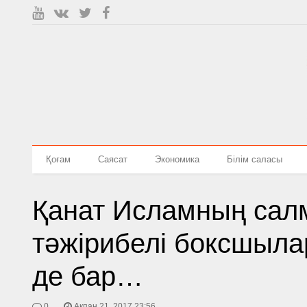
Қоғам
Саясат
Экономика
Білім саласы
Қанат Исламның сал
тәжірибелі боксшылар
де бар…
0
Ақпан 21, 2017 23:56