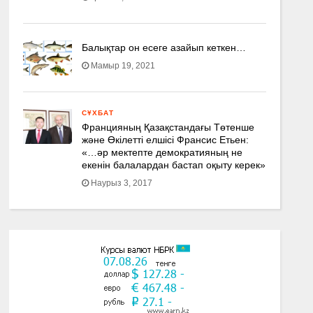
Балықтар он есеге азайып кеткен…
Мамыр 19, 2021
СҰХБАТ
Францияның Қазақстандағы Төтенше
және Өкілетті елшісі Франсис Етьен:
«…әр мектепте демократияның не
екенін балалардан бастап оқыту керек»
Наурыз 3, 2017