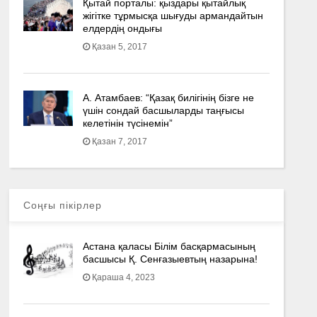
Қытай порталы: қыздары қытайлық
жігітке тұрмысқа шығуды армандайтын
елдердің ондығы
Қазан 5, 2017
А. Атамбаев: “Қазақ билігінің бізге не
үшін сондай басшыларды таңғысы
келетінін түсінемін”
Қазан 7, 2017
Соңғы пікірлер
Астана қаласы Білім басқармасының
басшысы Қ. Сенғазыевтың назарына!
Қараша 4, 2023