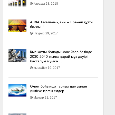
Қараша 28, 2018
АЛЛА Тағаланың айы – Ережеп құтты
болсын!
Наурыз 29, 2017
Қыс қатты болады және Жер бетінде
2030-2040­-жылға қарай мұз дәуірі
басталуы мүмкін…
Қыркүйек 19, 2017
Әлем бойынша туризм дамуынан
үштікке кірген елдер
Мамыр 21, 2017