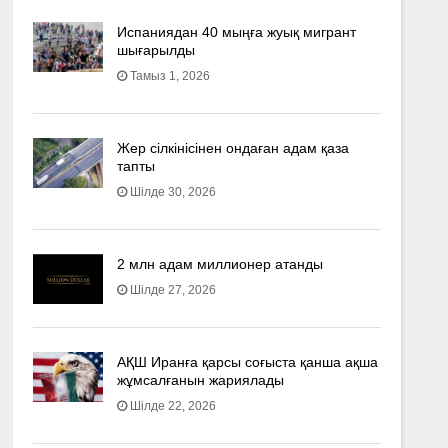
Испаниядан 40 мыңға жуық мигрант
шығарылды
Тамыз 1, 2026
Жер сілкінісінен ондаған адам қаза
тапты
Шілде 30, 2026
2 млн адам миллионер атанды
Шілде 27, 2026
АҚШ Иранға қарсы соғыста қанша ақша
жұмсалғанын жариялады
Шілде 22, 2026