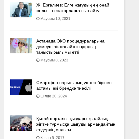
Ж. Ерғалиев: Елге жағудың ең оңай
жолы – сенаторларға сын айту
Маусым 10, 2021
Астанада ЭКО процедураларына
демеушілік жасайтын қордың
таныстырылымы өтті
Маусым 8, 2023
Смартфон нарығының үштен бірінен
астамы екі брендке тиесілі
Шілде 20, 2024
Қытай порталы: қыздары қытайлық
жігітке тұрмысқа шығуды армандайтын
елдердің ондығы
Қазан 5, 2017