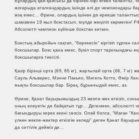
Бұлардың қай-қайсысы да бірінен­-бірі өткен талантты, 
жоғарыда аталғандардың ішінде әлі де чемпиондары бар
жоқ емес… Әрине, олардың ішінен де ерекше таланттысы
шамамен 19 жыл бокстасып, мүлде жеңіліп көрмеген! P4
Абсолютті чемпион күйінше бокстан кеткен.
Бокстың абыройын сақтап, “берекесін” кіргізіп тұрған с
боксшылар. Бокс қана емес, бүкіл спорт тарихындағы ең
боксшыларға тиесілі.
Қазір бірінші орта (69, 85 кг), жартылай орта (66, 7 кг)
Сауль Альварес, Мэнни Пакьяо, Мигель Котто, Әмір Хан
мықты боксшылар бар. Бірақ, бұрынғыдай емес, аз.
Әрине, Қанат бауырымыздың 23 жекпе-жек өткізіп, соның
оның әлеуетін де байқатып тұр… Дегенмен, абсолютті ч
бағындыруы керек екені сөзсіз. Олай болса, “Маған “Кан
үлкен жекпе-жектер өткізгім келеді” деген Қанат бауыры
да сәттілік дейміз де…