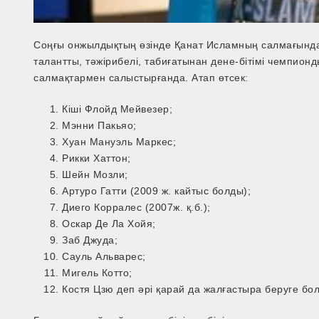
Соңғы онжылдықтың өзінде Қанат Исламның салмағында 
талантты, тәжірибелі, табиғатынан дене-бітімі чемпион
салмақтармен салыстырғанда. Атап өтсек:
Кіші Флойд Мейвезер;
Мэнни Пакьяо;
Хуан Мануэль Маркес;
Рикки Хаттон;
Шейн Мозли;
Артуро Гатти (2009 ж. кайтыс болды);
Диего Корралес (2007ж. қ.б.);
Оскар Де Ла Хойя;
Заб Джуда;
Сауль Альварес;
Мигель Котто;
Костя Цзю деп әрі қарай да жалғастыра беруге бо