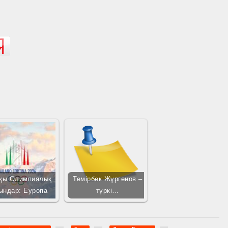
қы Олимпиялық
Темірбек Жүргенов –
ындар: Еуропа
түркі…