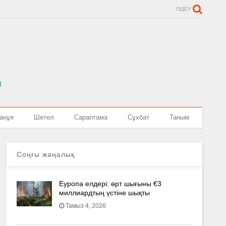
ІЗДЕУ
анұя
Шетел
Сараптама
Сұхбат
Таным
Соңғы жаңалық
Еуропа елдері: өрт шығыны €3
миллиардтың үстіне шықты
Тамыз 4, 2026