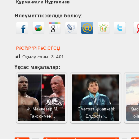
Құрманғали Нұрғалиев
Әлеуметтік желіде бөлісу:
РќСЂР°РІРёС‚СЃСЏ
Оқылу саны:
3 401
Ұқсас мақалалар:
Ф. Мейвезер М.
Сметовтің бапкері:
Қыс
Тайсонмен…
Елдосты…
ой