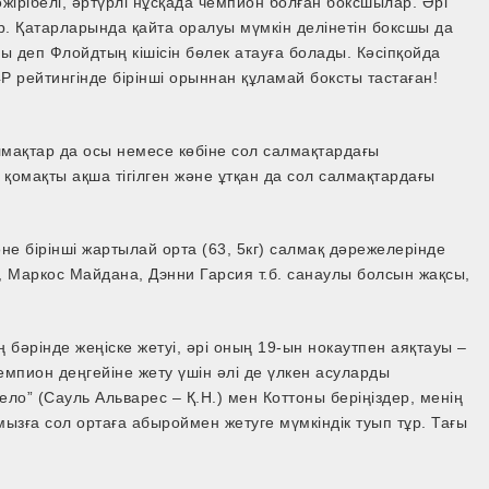
тәжірібелі, әртүрлі нұсқада чемпион болған боксшылар. Әрі
. Қатарларында қайта оралуы мүмкін делінетін боксшы да
 деп Флойдтың кішісін бөлек атауға болады. Кәсіпқойда
P рейтингінде бірінші орыннан құламай боксты тастаған!
алмақтар да осы немесе көбіне сол салмақтардағы
 қомақты ақша тігілген және ұтқан да сол салмақтардағы
 және бірінші жартылай орта (63, 5кг) салмақ дәрежелерінде
, Маркос Майдана, Дэнни Гарсия т.б. санаулы болсын жақсы,
 бәрінде жеңіске жетуі, әрі оның 19-ын нокаутпен аяқтауы –
емпион деңгейіне жету үшін әлі де үлкен асуларды
ело” (Сауль Альварес – Қ.Н.) мен Коттоны беріңіздер, менің
мызға сол ортаға абыроймен жетуге мүмкіндік туып тұр. Тағы