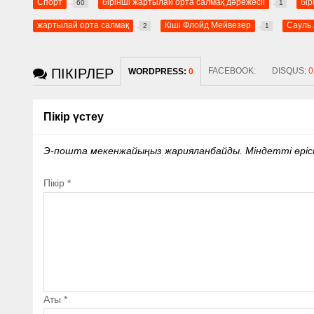
Спорт
бірінші жартылай орта салмақ дәрежесіі
бір
60
1
жартылай орта салмақ
Кіші Флойд Мейвезер
Сауль
2
1
ПІКІРЛЕР
FACEBOOK:
DISQUS:
0
WORDPRESS:
0
Пікір үстеу
Э-пошта мекенжайыңыз жарияланбайды.
Міндетті өрі
Пікір
*
Аты
*