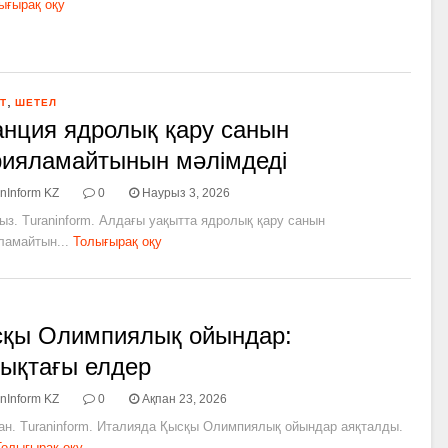
ығырақ оқу
,
Т
ШЕТЕЛ
нция ядролық қару санын
ияламайтынын мәлімдеді
nInform KZ
0
Наурыз 3, 2026
ыз. Turaninform. Алдағы уақытта ядролық қару санын
ламайтын...
Толығырақ оқу
қы Олимпиялық ойындар:
ықтағы елдер
nInform KZ
0
Ақпан 23, 2026
пан. Turaninform. Италияда Қысқы Олимпиялық ойындар аяқталды.
Толығырақ оқу