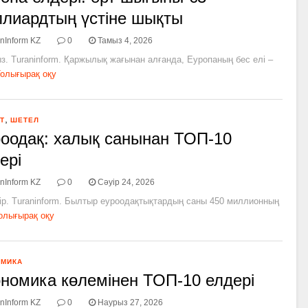
лиардтың үстіне шықты
nInform KZ
0
Тамыз 4, 2026
з. Turaninform. Қаржылық жағынан алғанда, Еуропаның бес елі –
олығырақ оқу
,
Т
ШЕТЕЛ
оодақ: халық санынан ТОП-10
ері
nInform KZ
0
Сәуір 24, 2026
ір. Turaninform. Былтыр еуроодақтықтардың саны 450 миллионның
олығырақ оқу
ОМИКА
номика көлемінен ТОП-10 елдері
nInform KZ
0
Наурыз 27, 2026