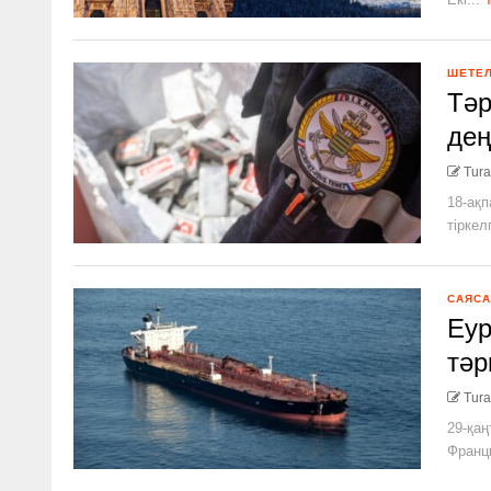
ШЕТЕ
Тәр
дең
Tura
18-ақп
тіркелг
САЯСА
Еур
тәр
Tura
29-қаң
Франци