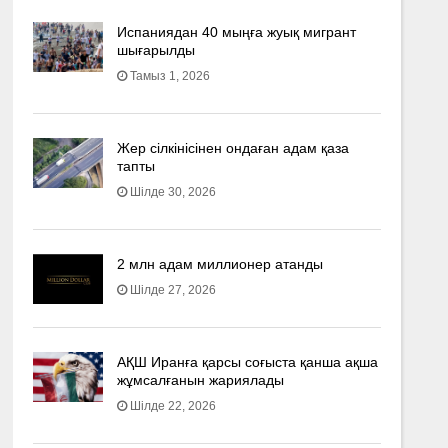
Испаниядан 40 мыңға жуық мигрант
шығарылды
Тамыз 1, 2026
Жер сілкінісінен ондаған адам қаза
тапты
Шілде 30, 2026
2 млн адам миллионер атанды
Шілде 27, 2026
АҚШ Иранға қарсы соғыста қанша ақша
жұмсалғанын жариялады
Шілде 22, 2026