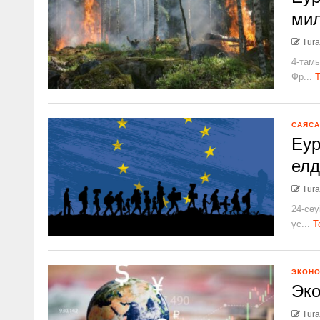
мил
Tura
4-тамы
Фр...
Т
САЯСА
Еур
елд
Tura
24-сәу
үс...
Т
ЭКОН
Эко
Tura