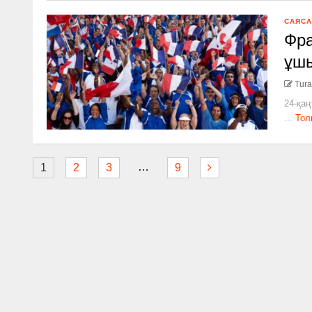
САЯСА
Фра
ұш
Tura
24-қаң
...
Тол
…
1
2
3
9