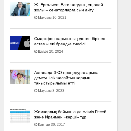
Ж. Ерғалиев: Елге жағудың ең оңай
жолы – сенаторларға сын айту
Маусым 10, 2021
Смартфон нарығының үштен бірінен
астамы екі брендке тиесілі
Шілде 20, 2024
Астанада ЭКО процедураларына
демеушілік жасайтын қордың
таныстырылымы өтті
Маусым 8, 2023
Жемқорлық бойынша да еліміз Ресей
және Иранмен «көрші» тұр
Қаңтар 30, 2017