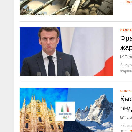
...
Тол
САЯСА
Фра
жар
Tura
3-наур
жария
СПОРТ
Қыс
онд
Tura
23-ақ
Екі...