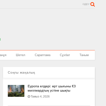
ІЗДЕУ
анұя
Шетел
Сараптама
Сұхбат
Таным
Соңғы жаңалық
Еуропа елдері: өрт шығыны €3
миллиардтың үстіне шықты
Тамыз 4, 2026