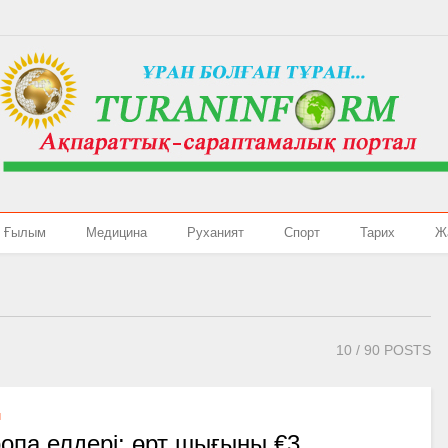
Ғылым
Медицина
Руханият
Спорт
Тарих
Ж
10
/ 90 POSTS
Л
опа елдері: өрт шығыны €3