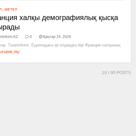
,
Т
ШЕТЕЛ
нция халқы демографиялық қысқа
ырады
nInform KZ
0
Қаңтар 24, 2026
тар. Turaninform. Еуропадағы ірі елдердің бірі Франция халқының
ығырақ оқу
10
/ 90 POSTS