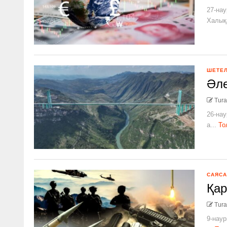
27-нау
Халықа
ШЕТЕ
Әле
Tura
26-нау
а...
То
САЯСА
Қар
Tura
9-наур