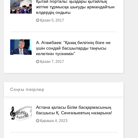
Қытай порталы: қыздары қытайлық
жігітке тұрмысқа шығуды армандайтын
елдердің ондығы
Қазан 5, 2017
А. Атамбаев: “Қазақ билігінің бізге не
үшін сондай басшыларды таңғысы
келетінін түсінемін”
Қазан 7, 2017
Соңғы пікірлер
Астана қаласы Білім басқармасының
басшысы Қ. Сенғазыевтың назарына!
Қараша 4, 2023