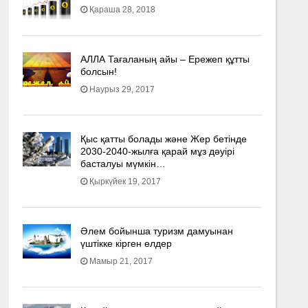
Қараша 28, 2018
АЛЛА Тағаланың айы – Ережеп құтты
болсын!
Наурыз 29, 2017
Қыс қатты болады және Жер бетінде
2030-2040­-жылға қарай мұз дәуірі
басталуы мүмкін…
Қыркүйек 19, 2017
Әлем бойынша туризм дамуынан
үштікке кірген елдер
Мамыр 21, 2017