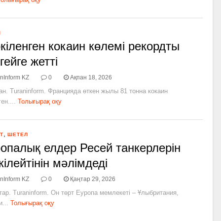
Л
кіленген кокаин көлемі рекордты
гейге жетті
nInform KZ
0
Ақпан 18, 2026
ан. Turaninform. Францияда өткен жылы 81 тонна кокаин
ен....
Толығырақ оқу
,
Т
ШЕТЕЛ
опалық елдер Ресей танкерлерін
кілейтінін мәлімдеді
nInform KZ
0
Қаңтар 29, 2026
тар. Turaninform. Он төрт Еуропа мемлекеті – Ұлыбритания,
...
Толығырақ оқу