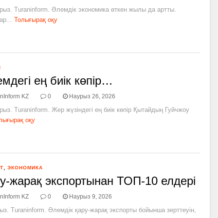
рыз. Turaninform. Әлемдік экономика өткен жылы да артты.
р...
Толығырақ оқу
Л
мдегі ең биік көпір…
nInform KZ
0
Наурыз 26, 2026
рыз. Turaninform. Жер жүзіндегі ең биік көпір Қытайдың Гуйчжоу
лығырақ оқу
,
Т
ЭКОНОМИКА
у-жарақ экспортынан ТОП-10 елдері
nInform KZ
0
Наурыз 9, 2026
ыз. Turaninform. Әлемдік қару-жарақ экспорты бойынша зерттеуін,