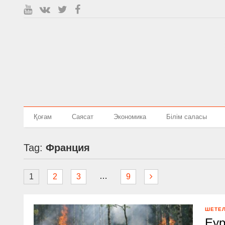
Қоғам
Саясат
Экономика
Білім саласы
Tag:
Франция
…
1
2
3
9
ШЕТЕ
Еур