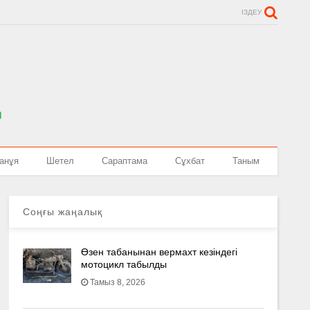
ІЗДЕУ
анұя
Шетел
Сараптама
Сұхбат
Таным
Соңғы жаңалық
Өзен табанынан вермахт кезіндегі
мотоцикл табылды
Тамыз 8, 2026