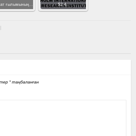
ат ғылымының…
$2,4…
стер
*
таңбаланған