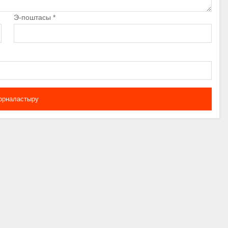
Э-поштасы
*