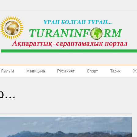
Ғылым
Медицина
Руханият
Спорт
Тарих
Ж
ір…