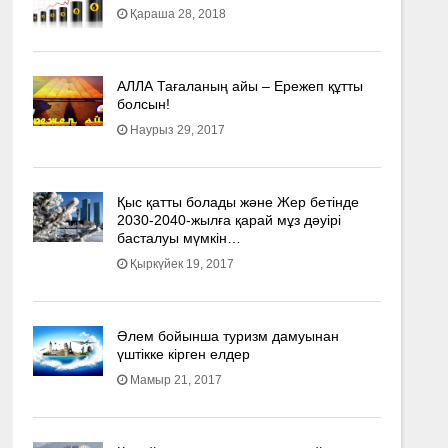
Қараша 28, 2018
АЛЛА Тағаланың айы – Ережеп құтты
болсын!
Наурыз 29, 2017
Қыс қатты болады және Жер бетінде
2030-2040­-жылға қарай мұз дәуірі
басталуы мүмкін…
Қыркүйек 19, 2017
Әлем бойынша туризм дамуынан
үштікке кірген елдер
Мамыр 21, 2017