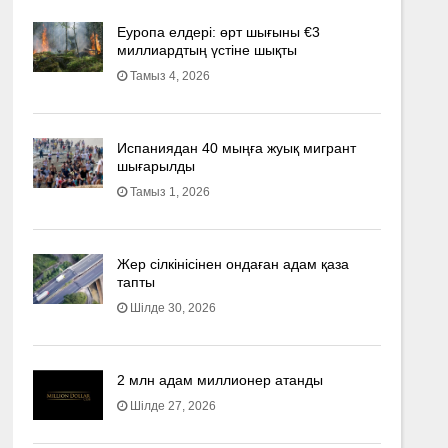
Еуропа елдері: өрт шығыны €3
миллиардтың үстіне шықты
Тамыз 4, 2026
Испаниядан 40 мыңға жуық мигрант
шығарылды
Тамыз 1, 2026
Жер сілкінісінен ондаған адам қаза
тапты
Шілде 30, 2026
2 млн адам миллионер атанды
Шілде 27, 2026