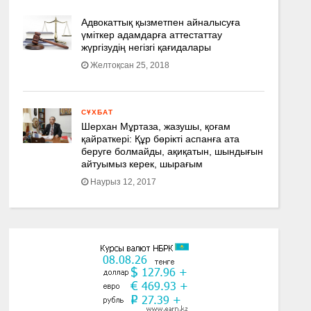
Адвокаттық қызметпен айналысуға
үмiткер адамдарға аттестаттау
жүргізудің негізгі қағидалары
Желтоқсан 25, 2018
СҰХБАТ
Шерхан Мұртаза, жазушы, қоғам
қайраткері: Құр бөрікті аспанға ата
беруге болмайды, ақиқатын, шындығын
айтуымыз керек, шырағым
Наурыз 12, 2017