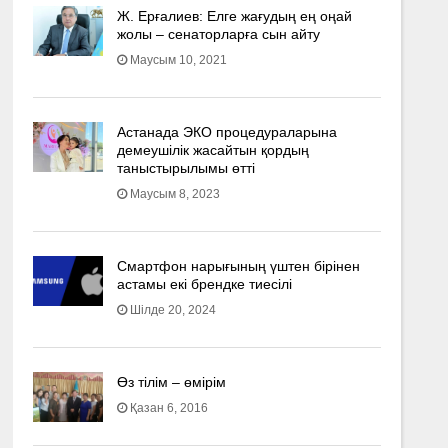
Ж. Ерғалиев: Елге жағудың ең оңай
жолы – сенаторларға сын айту
Маусым 10, 2021
Астанада ЭКО процедураларына
демеушілік жасайтын қордың
таныстырылымы өтті
Маусым 8, 2023
Смартфон нарығының үштен бірінен
астамы екі брендке тиесілі
Шілде 20, 2024
Өз тілім – өмірім
Қазан 6, 2016