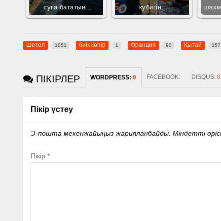
суға бататын…
кубигін…
шахм
Шетел
биік көпір
Франция
Қытай
1051
1
90
157
ПІКІРЛЕР
FACEBOOK:
DISQUS:
0
WORDPRESS:
0
Пікір үстеу
Э-пошта мекенжайыңыз жарияланбайды.
Міндетті өрі
Пікір
*