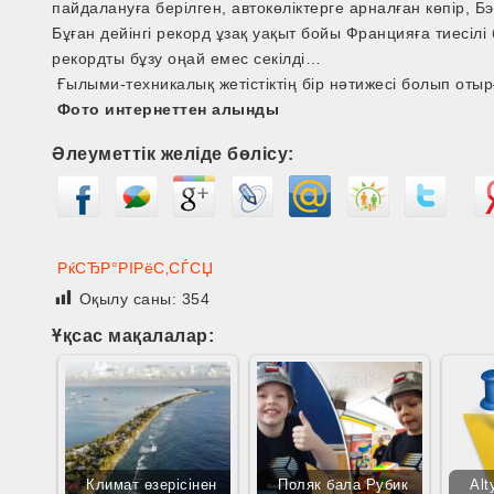
пайдалануға берілген, автокөліктерге арналған көпір, Бэ
Бұған дейінгі рекорд ұзақ уақыт бойы Францияға тиесілі 
рекордты бұзу оңай емес секілді…
Ғылыми-техникалық жетістіктің бір нәтижесі болып отыр
Фото интернеттен алынды
Әлеуметтік желіде бөлісу:
РќСЂР°РІРёС‚СЃСЏ
Оқылу саны:
354
Ұқсас мақалалар:
Климат өзерісінен
Поляк бала Рубик
Alt