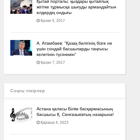
Қытай порталы: қыздары қытайлық
жігітке тұрмысқа шығуды армандайтын
елдердің ондығы
Қазан 5, 2017
А. Атамбаев: “Қазақ билігінің бізге не
үшін сондай басшыларды таңғысы
келетінін түсінемін”
Қазан 7, 2017
Соңғы пікірлер
Астана қаласы Білім басқармасының
басшысы Қ. Сенғазыевтың назарына!
Қараша 4, 2023