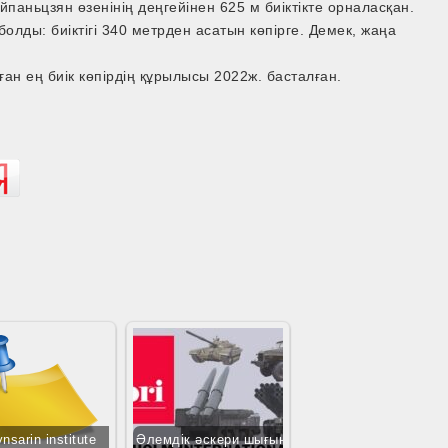
йпаньцзян өзенінің деңгейінен 625 м биіктікте орналасқан.
болды: биіктігі 340 метрден асатын көпірге. Демек, жаңа
ған ең биік көпірдің құрылысы 2022ж. басталған.
ynsarin institute
Әлемдік әскери шығын