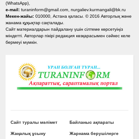
(WhatsApp),
e-mail:
turaninform@gmail.com, nurgaliev.kurmangali@bk.ru
Мекен-жайы:
010000, Астана қаласы. © 2016 Авторлық және
жанама құқықтар сақталады.
Сайт материалдарын пайдалану үшін сілтеме көрсетуіңіз
міндетті. Авторлар пікірі редакция көзқарасымен сәйкес келе
бермеуі мүмкін.
Сайт туралы мәлімет
Байланыс ақпараты
Жаңалық ұсыну
Жарнама берушілерге