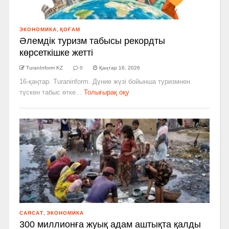
ЭКОНОМИКА
,
ҚОҒАМ
Әлемдік туризм табысы рекордты
көрсеткішке жетті
TuranInform KZ
0
Қаңтар 16, 2026
16-қаңтар. Turaninform. Дүние жүзі бойынша туризмнен
түскен табыс өтке...
Толығырақ оқу
САЯСАТ
,
ЭКОНОМИКА
300 миллионға жуық адам аштықта қалды