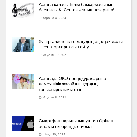
Астана қаласы Білім басқармасының
басшысы Қ. Сенғазыевтың назарына!
Қараша 4, 2023
Ж. Ерғалиев: Елге жағудың ең оңай жолы
– сенаторларға сын айту
Маусым 10, 2021
Астанада ЭКО процедураларына
демеушілік жасайтын қордың
таныстырылымы өтті
Маусым 8, 2023
Смартфон нарығының үштен бірінен
астамы екі брендке тиесілі
Шілде 20, 2024