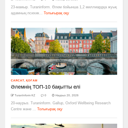
23-мамыр. Turaninform. Әлем бойынша 1,2 миллиардқа жуық
адамның психик...
Толығырақ оқу
САЯСАТ
,
ҚОҒАМ
Әлемнің ТОП-10 бақытты елі
TuranInform KZ
0
Наурыз 20, 2026
20-наурыз. Turaninform. Gallup, Oxford Wellbeing Research
Centre және ...
Толығырақ оқу