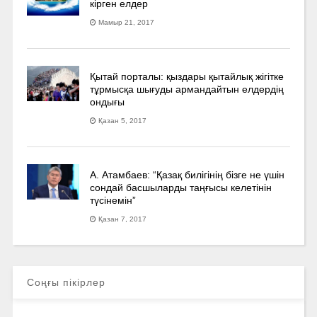
кірген елдер
Мамыр 21, 2017
Қытай порталы: қыздары қытайлық жігітке
тұрмысқа шығуды армандайтын елдердің
ондығы
Қазан 5, 2017
А. Атамбаев: “Қазақ билігінің бізге не үшін
сондай басшыларды таңғысы келетінін
түсінемін”
Қазан 7, 2017
Соңғы пікірлер