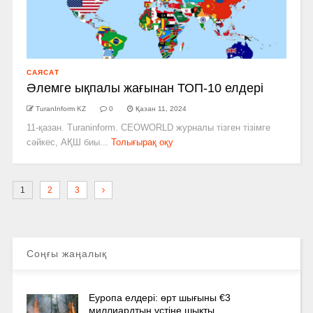
САЯСАТ
Әлемге ықпалы жағынан ТОП-10 елдері
TuranInform KZ
0
Қазан 11, 2024
11-қазан. Turaninform. CEOWORLD журналы тізген тізімге
сәйкес, АҚШ биы...
Толығырақ оқу
1
2
3
Соңғы жаңалық
Еуропа елдері: өрт шығыны €3
миллиардтың үстіне шықты