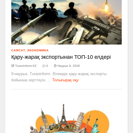
САЯСАТ
,
ЭКОНОМИКА
Қару-жарақ экспортынан ТОП-10 елдері
TuranInform KZ
0
Наурыз 9, 2026
9-наурыз. Turaninform. Әлемдік қару-жарақ экспорты
бойынша зерттеуін, ...
Толығырақ оқу