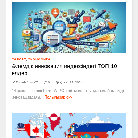
САЯСАТ
,
ЭКОНОМИКА
Әлемдік инновация индексіндегі ТОП-10
елдері
TuranInform KZ
0
Қазан 14, 2024
14-қазан. Turaninform. WIPO сайтында, жылдағыдай әлемдік
инновациядағы...
Толығырақ оқу