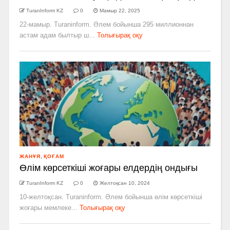
TuranInform KZ
0
Мамыр 22, 2025
22-мамыр. Turaninform. Әлем бойынша 295 миллионнан
астам адам былтыр ш...
Толығырақ оқу
ЖАНҰЯ
,
ҚОҒАМ
Өлім көрсеткіші жоғары елдердің ондығы
TuranInform KZ
0
Желтоқсан 10, 2024
10-желтоқсан. Turaninform. Әлем бойынша өлім көрсеткіші
жоғары мемлеке...
Толығырақ оқу