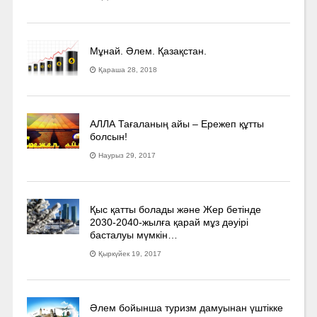
Мұнай. Әлем. Қазақстан.
Қараша 28, 2018
АЛЛА Тағаланың айы – Ережеп құтты
болсын!
Наурыз 29, 2017
Қыс қатты болады және Жер бетінде
2030-2040­-жылға қарай мұз дәуірі
басталуы мүмкін…
Қыркүйек 19, 2017
Әлем бойынша туризм дамуынан үштікке