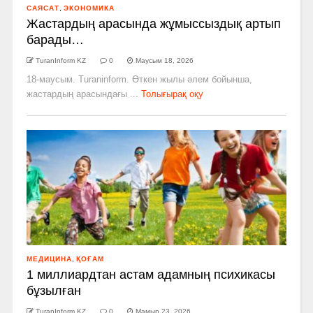
САЯСАТ
,
ЭКОНОМИКА
Жастардың арасында жұмыссыздық артып
барады…
TuranInform KZ
0
Маусым 18, 2026
18-маусым. Turaninform. Өткен жылы әлем бойынша,
жастардың арасындағы ...
Толығырақ оқу
МЕДИЦИНА
,
ҚОҒАМ
1 миллиардтан астам адамның психикасы
бұзылған
TuranInform KZ
0
Мамыр 23, 2026