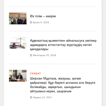
Өз тілім – өмірім
Қазан 6, 2016
Адвокаттық қызметпен айналысуға үмiткер
адамдарға аттестаттау жүргізудің негізгі
қағидалары
Желтоқсан 25, 2018
СҰХБАТ
Шерхан Мұртаза, жазушы, қоғам
қайраткері: Құр бөрікті аспанға ата беруге
болмайды, ақиқатын, шындығын
айтуымыз керек, шырағым
Наурыз 12, 2017