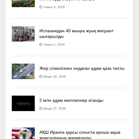
Тамыз 4, 2026
Испаниядан 40 мыңға жуық мигрант
шығарылды
Тамыз 1, 2026
Жер сілкінісінен ондаған адам қаза тапты
Шілде 30, 2026
2 млн адам миллионер атанды
Шілде 27, 2026
АҚШ Иранға қарсы соғыста қанша ақша
жұмсалғанын жариялады