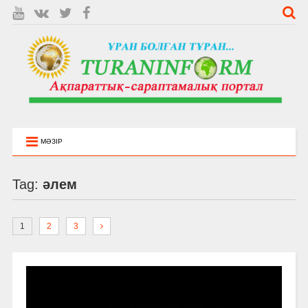
МӘЗІР
Tag:
әлем
1
2
3