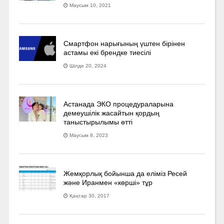
Маусым 10, 2021
Смартфон нарығының үштен бірінен
астамы екі брендке тиесілі
Шілде 20, 2024
Астанада ЭКО процедураларына
демеушілік жасайтын қордың
таныстырылымы өтті
Маусым 8, 2023
Жемқорлық бойынша да еліміз Ресей
және Иранмен «көрші» тұр
Қаңтар 30, 2017