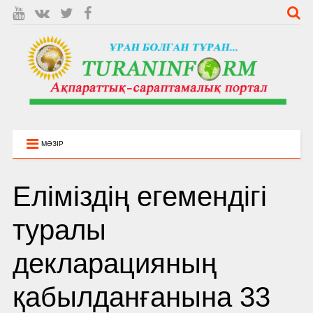
МӘЗІР
Еліміздің егемендігі
туралы
декларацияның
қабылданғанына 33