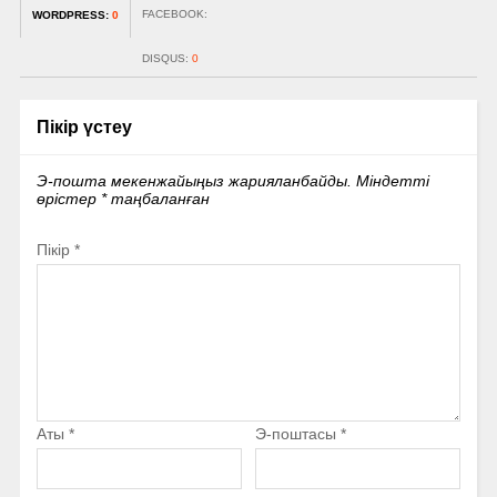
FACEBOOK:
WORDPRESS:
0
DISQUS:
0
Пікір үстеу
Э-пошта мекенжайыңыз жарияланбайды.
Міндетті
өрістер
*
таңбаланған
Пікір
*
Аты
*
Э-поштасы
*