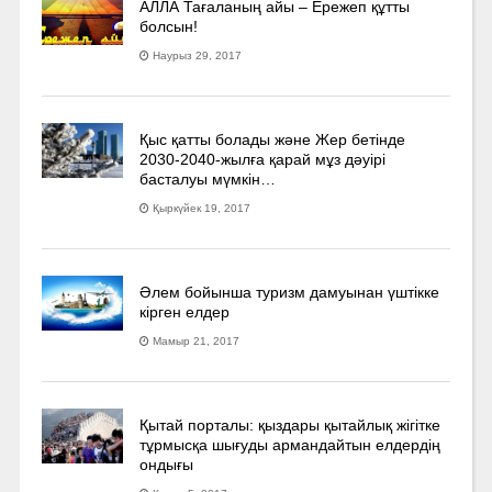
АЛЛА Тағаланың айы – Ережеп құтты
болсын!
Наурыз 29, 2017
Қыс қатты болады және Жер бетінде
2030-2040­-жылға қарай мұз дәуірі
басталуы мүмкін…
Қыркүйек 19, 2017
Әлем бойынша туризм дамуынан үштікке
кірген елдер
Мамыр 21, 2017
Қытай порталы: қыздары қытайлық жігітке
тұрмысқа шығуды армандайтын елдердің
ондығы