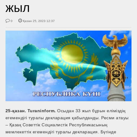
жыл
0
Қазан 25, 2023 12:37
25-қазан. Turaninform.
Осыдан 33 жыл бұрын еліміздің
егемендігі туралы декларация қабылданды. Ресми атауы
– Қазақ Советтік Социалистік Республикасының
мемлекеттік егемендігі туралы декларация. Бүгінде