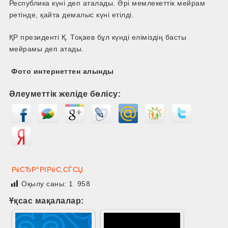
Республика күні деп аталады. Әрі мемлекеттік мейрам
ретінде, қайта демалыс күні етілді.
ҚР президенті Қ. Тоқаев бұл күнді еліміздің басты
мейрамы деп атады.
Фото интернеттен алынды
Әлеуметтік желіде бөлісу:
РќСЂР°РІРёС‚СЃСЏ
Оқылу саны:
1 958
Ұқсас мақалалар: