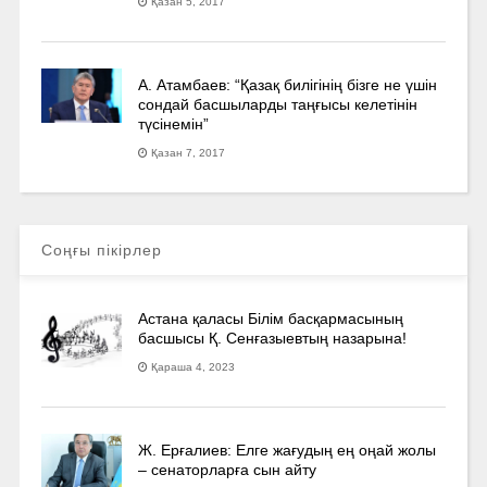
Қазан 5, 2017
А. Атамбаев: “Қазақ билігінің бізге не үшін
сондай басшыларды таңғысы келетінін
түсінемін”
Қазан 7, 2017
Соңғы пікірлер
Астана қаласы Білім басқармасының
басшысы Қ. Сенғазыевтың назарына!
Қараша 4, 2023
Ж. Ерғалиев: Елге жағудың ең оңай жолы
– сенаторларға сын айту