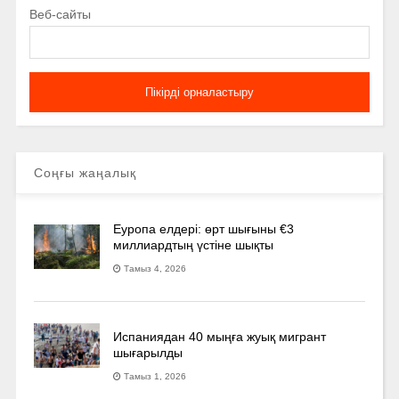
Веб-сайты
Соңғы жаңалық
Еуропа елдері: өрт шығыны €3
миллиардтың үстіне шықты
Тамыз 4, 2026
Испаниядан 40 мыңға жуық мигрант
шығарылды
Тамыз 1, 2026