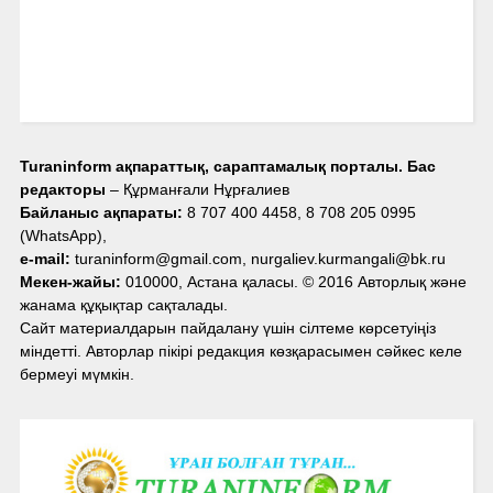
Turaninform ақпараттық, сараптамалық порталы. Бас
редакторы
– Құрманғали Нұрғалиев
Байланыс ақпараты:
8 707 400 4458, 8 708 205 0995
(WhatsApp),
e-mail:
turaninform@gmail.com, nurgaliev.kurmangali@bk.ru
Мекен-жайы:
010000, Астана қаласы. © 2016 Авторлық және
жанама құқықтар сақталады.
Сайт материалдарын пайдалану үшін сілтеме көрсетуіңіз
міндетті. Авторлар пікірі редакция көзқарасымен сәйкес келе
бермеуі мүмкін.